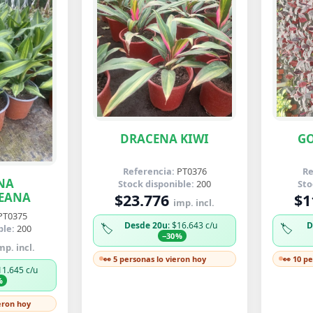
DRACENA KIWI
GO
Referencia:
PT0376
Re
NA
Stock disponible:
200
Sto
EANA
$23.776
$1
imp. incl.
PT0375
Desde 20u
: $16.643 c/u
D
🏷️
🏷️
ble:
200
−30%
mp. incl.
👀 5 personas lo vieron hoy
👀 10 p
11.645 c/u
%
ieron hoy