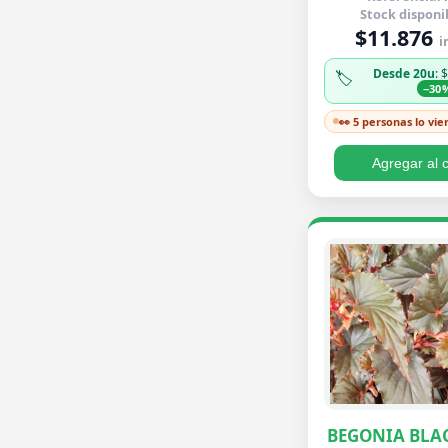
Stock disponi
$11.876
i
Desde 20u
: 
🏷️
−30
👀 5 personas lo vie
Agregar al c
BEGONIA BLA