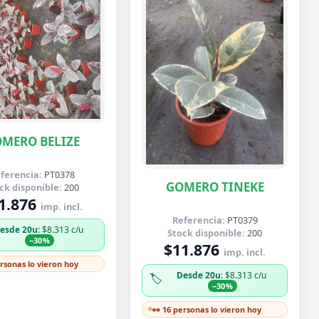
MERO BELIZE
ferencia:
PT0378
GOMERO TINEKE
ck disponible:
200
1.876
imp. incl.
Referencia:
PT0379
esde 20u
: $8.313 c/u
Stock disponible:
200
−30%
$11.876
imp. incl.
ersonas lo vieron hoy
Desde 20u
: $8.313 c/u
🏷️
−30%
👀 16 personas lo vieron hoy