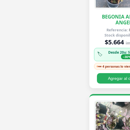
BEGONIA A
ANGE
Referencia:
Stock disponi
$5.664
im
Desde 20u
: 
🏷️
−30
👀 4 personas lo vie
Agregar al c