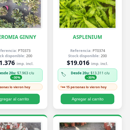
EROMIA GINNY
ASPLENIUM
ferencia:
PT0373
Referencia:
PT0374
ck disponible:
200
Stock disponible:
200
1.376
$19.016
imp. incl.
imp. incl.
esde 20u
: $7.963 c/u
Desde 20u
: $13.311 c/u
🏷️
−30%
−30%
rsonas lo vieron hoy
👀 15 personas lo vieron hoy
gregar al carrito
Agregar al carrito