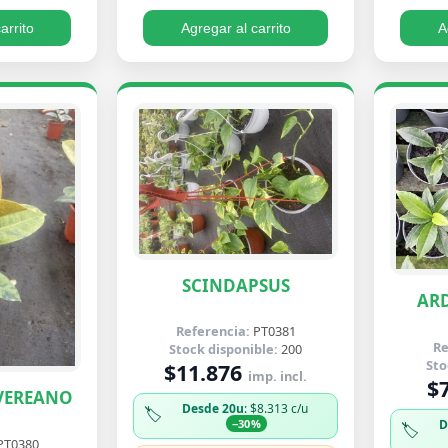
arrito
Agregar al carrito
A
SCINDAPSUS
ARD
Referencia:
PT0381
Re
Stock disponible:
200
Sto
$11.876
imp. incl.
$
VEREANO
Desde 20u
: $8.313 c/u
🏷️
D
−30%
🏷️
PT0380