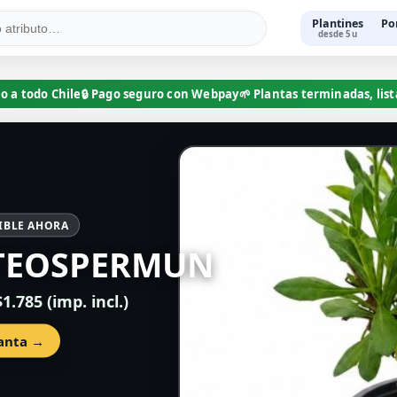
Plantines
Po
desde 5 u
o a todo Chile
🔒 Pago seguro con Webpay
🌱 Plantas terminadas, lis
IBLE AHORA
TEOSPERMUN
1.785 (imp. incl.)
lanta →