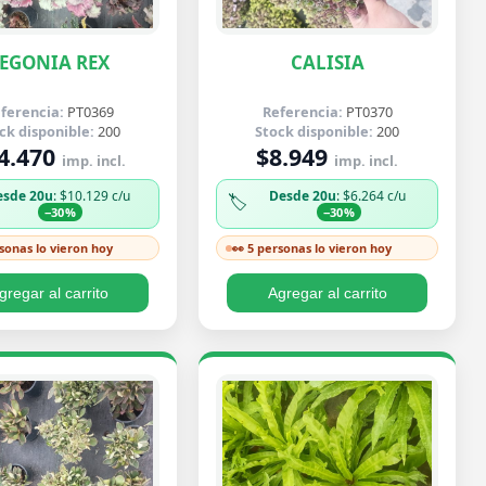
EGONIA REX
CALISIA
ferencia:
PT0369
Referencia:
PT0370
ck disponible:
200
Stock disponible:
200
4.470
$8.949
imp. incl.
imp. incl.
esde 20u
: $10.129 c/u
Desde 20u
: $6.264 c/u
🏷️
−30%
−30%
rsonas lo vieron hoy
👀 5 personas lo vieron hoy
gregar al carrito
Agregar al carrito