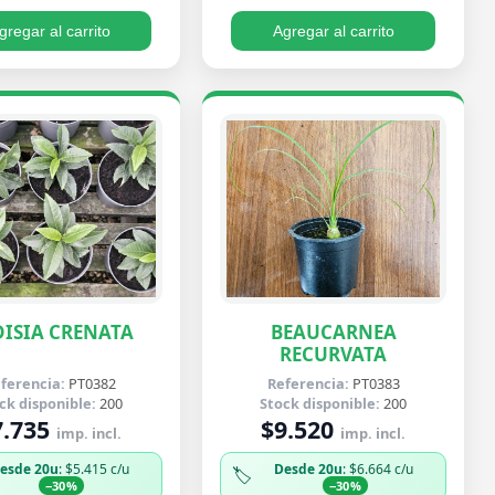
gregar al carrito
Agregar al carrito
ISIA CRENATA
BEAUCARNEA
RECURVATA
ferencia:
PT0382
Referencia:
PT0383
ck disponible:
200
Stock disponible:
200
7.735
$9.520
imp. incl.
imp. incl.
esde 20u
: $5.415 c/u
Desde 20u
: $6.664 c/u
🏷️
−30%
−30%