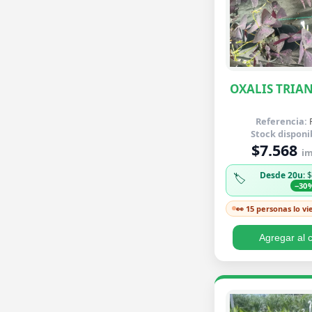
OXALIS TRIA
Referencia:
Stock disponi
$7.568
im
Desde 20u
: 
🏷️
−30
👀 15 personas lo v
Agregar al c