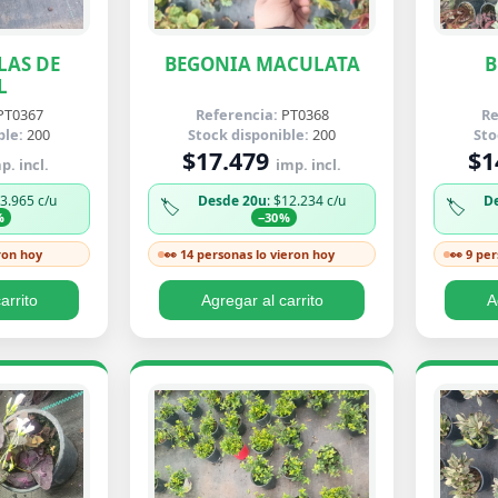
LAS DE
BEGONIA MACULATA
B
L
PT0367
Referencia:
PT0368
Re
ble:
200
Stock disponible:
200
Sto
$17.479
$1
p. incl.
imp. incl.
$3.965 c/u
Desde 20u
: $12.234 c/u
D
🏷️
🏷️
%
−30%
ron hoy
👀 14 personas lo vieron hoy
👀 9 pe
arrito
Agregar al carrito
A