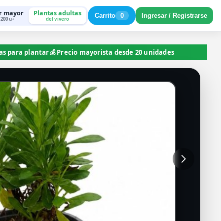
r mayor
Plantas adultas
Carrito
0
Ingresar / Registrarse
200 u+
del vivero
tas para plantar
💰 Precio mayorista desde 20 unidades