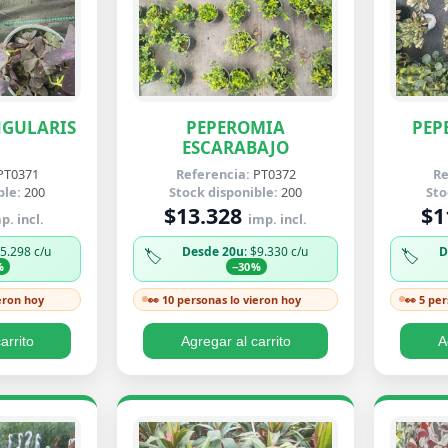
NGULARIS
PEPEROMIA
PEP
ESCARABAJO
PT0371
Referencia:
PT0372
Re
ble:
200
Stock disponible:
200
Sto
$13.328
$1
p. incl.
imp. incl.
$5.298 c/u
Desde 20u
: $9.330 c/u
D
🏷️
🏷️
%
−30%
ieron hoy
👀 10 personas lo vieron hoy
👀 5 pe
arrito
Agregar al carrito
A