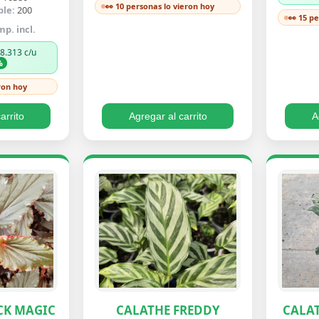
👀 10 personas lo vieron hoy
ble:
200
👀 15 p
mp. incl.
$8.313 c/u
%
ron hoy
arrito
Agregar al carrito
A
CK MAGIC
CALATHE FREDDY
CALA