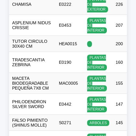
CHAMISA
E0222
226
DE
EXTERIOR
PLANTAS
ASPLENIUM NIDUS
E0453
207
$
DE
CRISSIE
INTERIOR
TUTOR CIRCULO
HEA0015
200
$
30X40 CM
PLANTAS
TRADESCANTIA
E0190
160
DE
ZEBRINA
INTERIOR
MACETA
PLANTAS
BIODEGRADABLE
MAC0005
155
DE
PEQUEÑA 7X8 CM
INTERIOR
PLANTAS
PHILODENDRON
E0442
147
$
DE
SILVER SWORD
INTERIOR
FALSO PIMIENTO
S0271
145
ARBOLES
(SHINUS MOLLE)