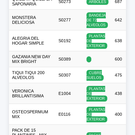
S0273
687
ARBOLES
SAPONARIA
BANDEJA
MONSTERA
S0277
642
$
DE 72
DELICIOSA
ALVEOLOS
PLANTAS
ALEGRIA DEL
S0192
638
DE
HOGAR SIMPLE
EXTERIOR
GAZANIA NEW DAY
S0389
600
MIX BRIGHT
TIQUI TIQUI 200
CUBRE
S0307
475
ALVEOLOS
SUELOS
PLANTAS
VERONICA
E1004
438
DE
BRILLANTISIMA
EXTERIOR
PLANTAS
OSTEOSPERMUM
E0116
400
-
DE
MIX
EXTERIOR
PACK DE 15
PLANTINES - MIX