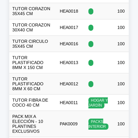
TUTOR CORAZON
HEA0018
100
$
35X45 CM
TUTOR CORAZON
HEA0017
100
$
30X40 CM
TUTOR CIRCULO
HEA0016
100
$
35X45 CM
TUTOR
PLASTIFICADO
HEA0013
100
$
8MM X 150 CM
TUTOR
PLASTIFICADO
HEA0012
100
8MM X 60 CM
TUTOR FIBRA DE
HOGAR Y
HEA0011
100
$
COCO 40 CM
JARDÍN
PACK MIX A
ELECCIÓN - 10
PACKS
PAK0009
100
$
PLANTINES
INTERIOR
EXCLUSIVOS