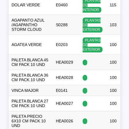
PLANTAS
DOLAR VERDE
E0460
115
DE
INTERIOR
AGAPANTO AZUL
PLANTAS
/AGAPANTHO
S0288
103
DE
STORM CLOUD
EXTERIOR
PLANTAS
AGATEA VERDE
E0203
100
-
DE
EXTERIOR
PALETA BLANCA 45
HEA0029
100
$
CM PACK 10 UND
PALETA BLANCA 36
HEA0028
100
$
CM PACK 10 UND
VINCA MAJOR
E0141
100
-
PALETA BLANCA 27
HEA0027
100
$
CM PACK 10 UND
PALETA PRECIO
6X10 CM PACK 10
HEA0026
100
$
UND