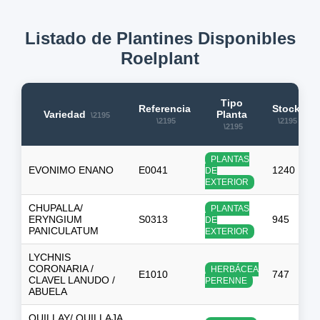
Listado de Plantines Disponibles
Roelplant
Tipo
Referencia
Stock
Variedad
Planta
PLANTAS
EVONIMO ENANO
E0041
1240
DE
EXTERIOR
CHUPALLA/
PLANTAS
ERYNGIUM
S0313
945
DE
PANICULATUM
EXTERIOR
LYCHNIS
CORONARIA /
HERBÁCEA
E1010
747
CLAVEL LANUDO /
PERENNE
ABUELA
QUILLAY/ QUILLAJA