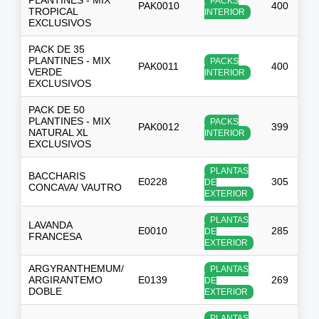
PACKS
PAK0010
400
$
TROPICAL
INTERIOR
EXCLUSIVOS
PACK DE 35
PLANTINES - MIX
PACKS
PAK0011
400
$
VERDE
INTERIOR
EXCLUSIVOS
PACK DE 50
PLANTINES - MIX
PACKS
PAK0012
399
$
NATURAL XL
INTERIOR
EXCLUSIVOS
PLANTAS
BACCHARIS
E0228
305
DE
CONCAVA/ VAUTRO
EXTERIOR
PLANTAS
LAVANDA
E0010
285
DE
FRANCESA
EXTERIOR
ARGYRANTHEMUM/
PLANTAS
ARGIRANTEMO
E0139
269
DE
DOBLE
EXTERIOR
PLANTAS