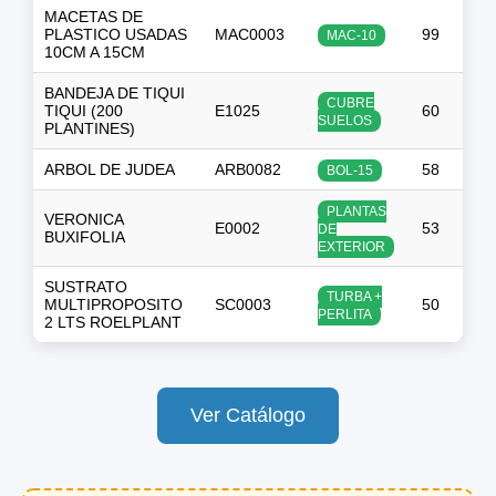
MACETAS DE
PLASTICO USADAS
MAC0003
99
MAC-10
10CM A 15CM
BANDEJA DE TIQUI
CUBRE
TIQUI (200
E1025
60
$
SUELOS
PLANTINES)
ARBOL DE JUDEA
ARB0082
58
$
BOL-15
PLANTAS
VERONICA
E0002
53
DE
BUXIFOLIA
EXTERIOR
SUSTRATO
TURBA +
MULTIPROPOSITO
SC0003
50
$
PERLITA
2 LTS ROELPLANT
Ver Catálogo