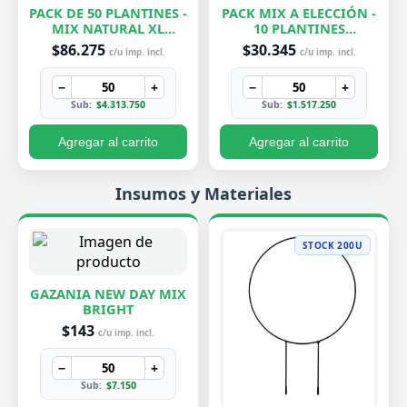
PACK DE 50 PLANTINES -
PACK MIX A ELECCIÓN -
MIX NATURAL XL
10 PLANTINES
EXCLUSIVOS
EXCLUSIVOS
$86.275
$30.345
c/u imp. incl.
c/u imp. incl.
−
+
−
+
Sub:
$4.313.750
Sub:
$1.517.250
Agregar al carrito
Agregar al carrito
Insumos y Materiales
STOCK 200U
GAZANIA NEW DAY MIX
BRIGHT
$143
c/u imp. incl.
−
+
Sub:
$7.150