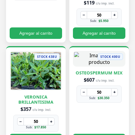
$119
c/u imp. incl.
−
+
Sub:
$5.950
Agregar al carrito
Agregar al carrito
STOCK 438U
STOCK 400U
OSTEOSPERMUM MIX
$607
c/u imp. incl.
−
+
VERONICA
Sub:
$30.350
BRILLANTISIMA
$357
c/u imp. incl.
−
+
Sub:
$17.850