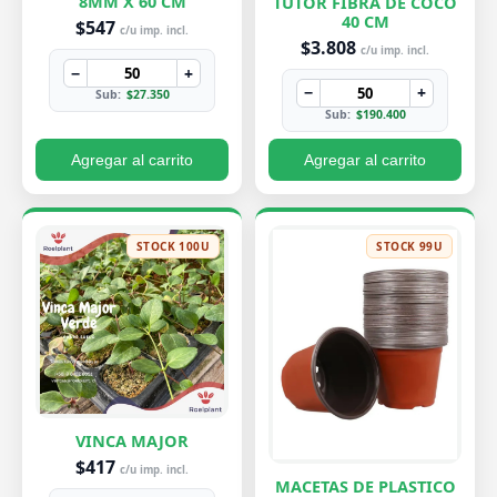
8MM X 60 CM
TUTOR FIBRA DE COCO
40 CM
$547
c/u imp. incl.
$3.808
c/u imp. incl.
−
+
−
+
Sub:
$27.350
Sub:
$190.400
Agregar al carrito
Agregar al carrito
STOCK 100U
STOCK 99U
VINCA MAJOR
$417
c/u imp. incl.
MACETAS DE PLASTICO