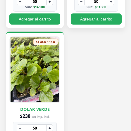
−
+
−
+
Sub:
$14.900
Sub:
$83.300
Agregar al carrito
Agregar al carrito
STOCK 115U
DOLAR VERDE
$238
c/u imp. incl.
−
+