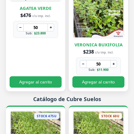
AGATEA VERDE
$476
c/u imp. incl.
−
+
Sub:
$23.800
VERONICA BUXIFOLIA
$238
c/u imp. incl.
−
+
Sub:
$11.900
Agregar al carrito
Agregar al carrito
Catálogo de Cubre Suelos
STOCK 475U
STOCK 60U