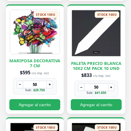
STOCK 100U
STOCK 100U
MARIPOSA DECORATIVA
PALETA PRECIO BLANCA
7 CM
10X2 CM PACK 10 UND
$595
c/u imp. incl.
$833
c/u imp. incl.
−
+
−
+
Sub:
$29.750
Sub:
$41.650
Agregar al carrito
Agregar al carrito
STOCK 100U
STOCK 100U