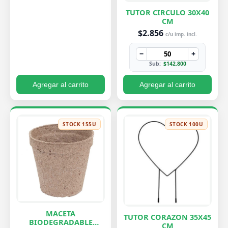
TUTOR CIRCULO 30X40
CM
$2.856
c/u imp. incl.
−
+
Sub:
$142.800
Agregar al carrito
Agregar al carrito
STOCK 155U
STOCK 100U
MACETA
TUTOR CORAZON 35X45
BIODEGRADABLE
CM