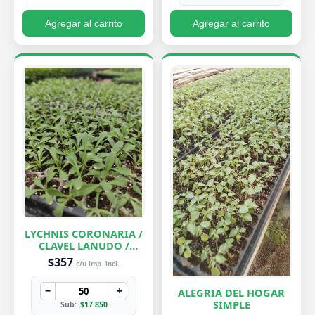
Agregar al carrito
Agregar al carrito
LYCHNIS CORONARIA /
CLAVEL LANUDO /
ABUELA
$357
c/u imp. incl.
−
+
ALEGRIA DEL HOGAR
SIMPLE
Sub:
$17.850