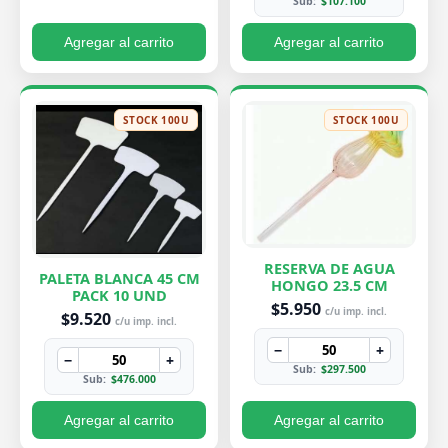
Sub:
$107.100
Agregar al carrito
Agregar al carrito
STOCK 100U
STOCK 100U
RESERVA DE AGUA
PALETA BLANCA 45 CM
HONGO 23.5 CM
PACK 10 UND
$5.950
c/u imp. incl.
$9.520
c/u imp. incl.
−
+
−
+
Sub:
$297.500
Sub:
$476.000
Agregar al carrito
Agregar al carrito