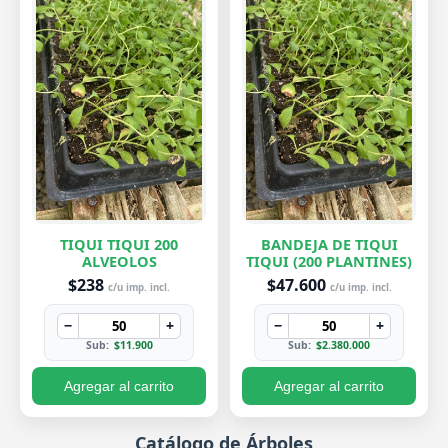
TIQUI TIQUI 200
BANDEJA DE TIQUI
ALVEOLOS
TIQUI (200 PLANTINES)
$238
$47.600
c/u imp. incl.
c/u imp. incl.
−
+
−
+
Sub:
$11.900
Sub:
$2.380.000
Agregar al carrito
Agregar al carrito
Catálogo de Árboles