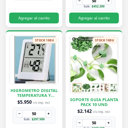
−
+
Sub:
$452.200
Agregar al carrito
Agregar al carrito
STOCK 100U
STOCK 100U
HIGROMETRO DIGITAL
TEMPERATURA Y
SOPORTE GUIA PLANTA
HUMEDAD
$5.950
c/u imp. incl.
PACK 10 UND
$2.142
c/u imp. incl.
−
+
Sub:
$297.500
−
+