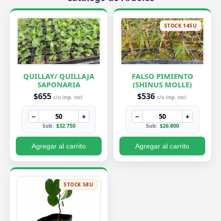
STOCK 145U
QUILLAY/ QUILLAJA
FALSO PIMIENTO
SAPONARIA
(SHINUS MOLLE)
$655
$536
c/u imp. incl.
c/u imp. incl.
−
+
−
+
Sub:
$32.750
Sub:
$26.800
Agregar al carrito
Agregar al carrito
STOCK 58U