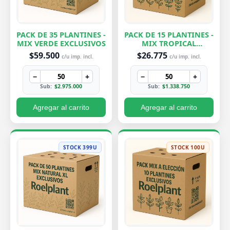
PACK DE 35 PLANTINES -
PACK DE 15 PLANTINES -
MIX VERDE EXCLUSIVOS
MIX TROPICAL
EXCLUSIVOS
$59.500
$26.775
c/u imp. incl.
c/u imp. incl.
−
+
−
+
Sub:
$2.975.000
Sub:
$1.338.750
Agregar al carrito
Agregar al carrito
STOCK 399U
STOCK 100U