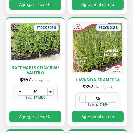
Agregar al carrito
Agregar al carrito
STOCK 305U
STOCK 285U
BACCHARIS CONCAVA/
VAUTRO
$357
LAVANDA FRANCESA
c/u imp. incl.
$357
c/u imp. incl.
−
+
Sub:
$17.850
−
+
Sub:
$17.850
Agregar al carrito
Agregar al carrito