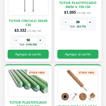
TUTOR PLASTIFICADO
8MM X 150 CM
$1.095
c/u imp. incl.
TUTOR CIRCULO 35X45
−
+
CM
Sub:
$54.750
$3.332
c/u imp. incl.
−
+
Sub:
$166.600
Agregar al carrito
Agregar al carrito
STOCK 100U
STOCK 100U
TUTOR PLASTIFICADO