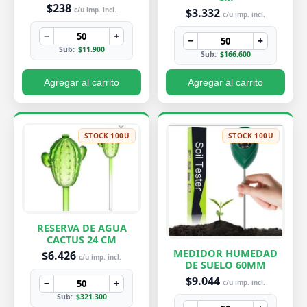
PEQUEÑA 7X8 CM
$238
$3.332
c/u imp. incl.
c/u imp. incl.
−
+
−
+
Sub:
$11.900
Sub:
$166.600
Agregar al carrito
Agregar al carrito
STOCK 100U
STOCK 100U
RESERVA DE AGUA
CACTUS 24 CM
MEDIDOR HUMEDAD
$6.426
c/u imp. incl.
DE SUELO 60MM
$9.044
−
+
c/u imp. incl.
Sub:
$321.300