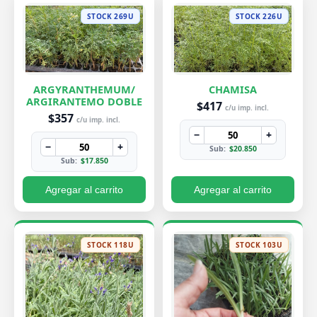
STOCK 269U
STOCK 226U
ARGYRANTHEMUM/
CHAMISA
ARGIRANTEMO DOBLE
$417
c/u imp. incl.
$357
c/u imp. incl.
−
+
−
+
Sub:
$20.850
Sub:
$17.850
Agregar al carrito
Agregar al carrito
STOCK 118U
STOCK 103U