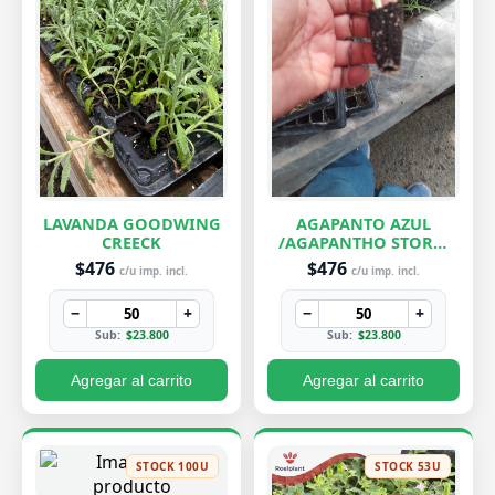
LAVANDA GOODWING
AGAPANTO AZUL
CREECK
/AGAPANTHO STORM
CLOUD
$476
$476
c/u imp. incl.
c/u imp. incl.
−
+
−
+
Sub:
$23.800
Sub:
$23.800
Agregar al carrito
Agregar al carrito
STOCK 100U
STOCK 53U