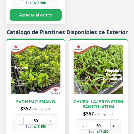
Sub:
$11.900
Agregar al carrito
Catálogo de Plantines Disponibles de Exterior
EVONIMO ENANO
CHUPALLA/ ERYNGIUM
PANICULATUM
$357
c/u imp. incl.
$357
c/u imp. incl.
−
+
−
+
Sub:
$17.850
Sub:
$17.850