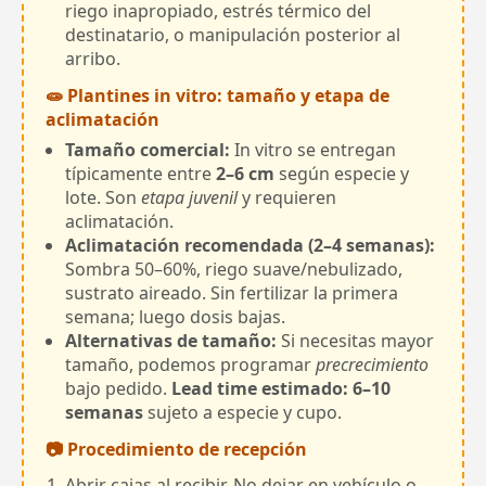
riego inapropiado, estrés térmico del
destinatario, o manipulación posterior al
arribo.
🧫 Plantines in vitro: tamaño y etapa de
aclimatación
Tamaño comercial:
In vitro se entregan
típicamente entre
2–6 cm
según especie y
lote. Son
etapa juvenil
y requieren
aclimatación.
Aclimatación recomendada (2–4 semanas):
Sombra 50–60%, riego suave/nebulizado,
sustrato aireado. Sin fertilizar la primera
semana; luego dosis bajas.
Alternativas de tamaño:
Si necesitas mayor
tamaño, podemos programar
precrecimiento
bajo pedido.
Lead time estimado: 6–10
semanas
sujeto a especie y cupo.
📷 Procedimiento de recepción
Abrir cajas al recibir. No dejar en vehículo o