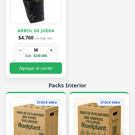
ARBOL DE JUDEA
$4.760
c/u imp. incl.
−
+
Sub:
$238.000
Agregar al carrito
Packs Interior
STOCK 400U
STOCK 400U