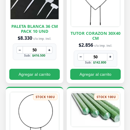
PALETA BLANCA 36 CM
PACK 10 UND
TUTOR CORAZON 30X40
$8.330
CM
c/u imp. incl.
$2.856
c/u imp. incl.
−
+
Sub:
$416.500
−
+
Sub:
$142.800
Agregar al carrito
Agregar al carrito
STOCK 100U
STOCK 100U