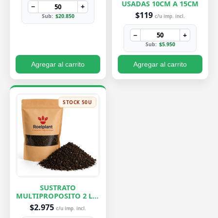
USADAS 10CM A 15CM
−
+
$119
Sub:
$20.850
c/u imp. incl.
−
+
Sub:
$5.950
Agregar al carrito
Agregar al carrito
STOCK 50U
SUSTRATO
MULTIPROPOSITO 2 LTS
ROELPLANT
$2.975
c/u imp. incl.