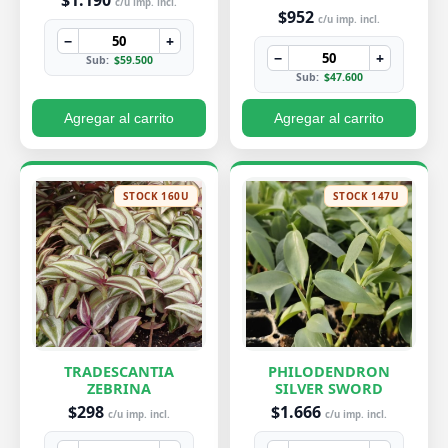
$1.190
c/u imp. incl.
$952
c/u imp. incl.
−
+
−
+
Sub:
$59.500
Sub:
$47.600
Agregar al carrito
Agregar al carrito
STOCK 160U
STOCK 147U
TRADESCANTIA
PHILODENDRON
ZEBRINA
SILVER SWORD
$298
$1.666
c/u imp. incl.
c/u imp. incl.