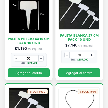
PALETA BLANCA 27 CM
PALETA PRECIO 6X10 CM
PACK 10 UND
PACK 10 UND
$7.140
c/u imp. incl.
$1.190
c/u imp. incl.
−
+
−
+
Sub:
$357.000
Sub:
$59.500
Agregar al carrito
Agregar al carrito
STOCK 100U
STOCK 100U