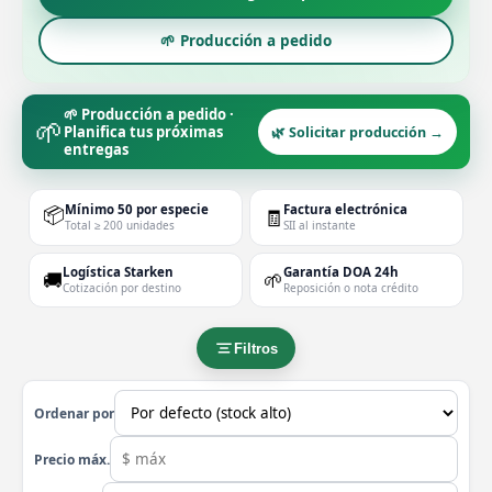
🌱 Producción a pedido
🌱 Producción a pedido ·
🌱
Planifica tus próximas
🌿 Solicitar producción →
entregas
📦
Mínimo 50 por especie
Factura electrónica
🧾
Total ≥ 200 unidades
SII al instante
Logística Starken
Garantía DOA 24h
🚚
🌱
Cotización por destino
Reposición o nota crédito
Filtros
Ordenar por
Precio máx.