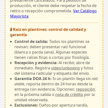
previamente cancelados. Para pedidos de
producción, el cliente debe respetar la fecha de
retiro o recepción comprometida.
Ver Catálogo
Mayorista
.
🧪 Raíz en plantines: control de calidad y
garantía
Control de salida:
Todos los plantines se
revisan; deben presentar raíz funcional
(blanca o parda sana). Algunas especies
tienen raíces finas o cortas por fisiología.
Recepción y evidencia:
Al recibir, abre de
inmediato. Registra
video/unboxing
y fotos
del sistema radicular y etiqueta del envío.
Garantía DOA 24 h:
Si un plantín llega
sin raíz
viable
, reporta dentro de 24 horas desde la
entrega con evidencia. Opciones:
reposición
en la próxima salida o
nota de crédito
por la
unidad observada.
Exclusiones:
Daños por apertura tardía,