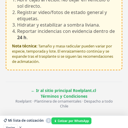
sol directo.
Registrar video/fotos de estado general y
etiquetas.
Hidratar y estabilizar a sombra liviana.
Reportar incidencias con evidencia dentro de
24 h
.
Nota técnica:
Tamaño y masa radicular pueden variar por
especie, temporada y lote. El enraizamiento continúa y se
expande tras el trasplante si se siguen las recomendaciones
de aclimatación.
·
← Ir al sitio principal Roelplant.cl
Términos y Condiciones
Roelplant · Plantinera de ornamentales · Despacho a todo
Chile
📋 Mi lista de cotización
0
📱 Cotizar por WhatsApp
×
Vaciar