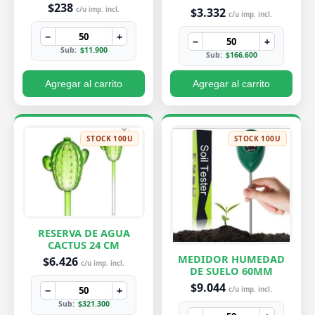
PEQUEÑA 7X8 CM
$238
$3.332
c/u imp. incl.
c/u imp. incl.
−
+
−
+
Sub:
$11.900
Sub:
$166.600
Agregar al carrito
Agregar al carrito
STOCK 100U
STOCK 100U
RESERVA DE AGUA
CACTUS 24 CM
MEDIDOR HUMEDAD
$6.426
c/u imp. incl.
DE SUELO 60MM
$9.044
−
+
c/u imp. incl.
Sub:
$321.300