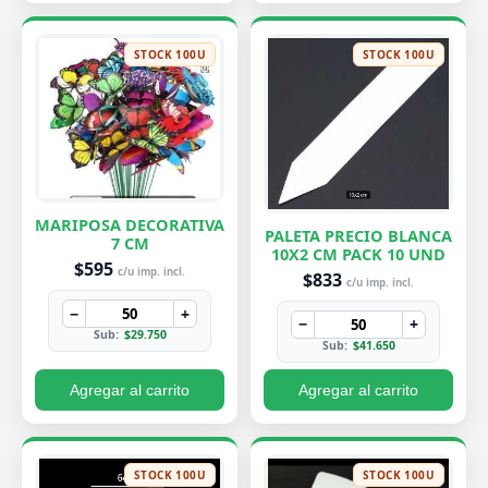
STOCK 100U
STOCK 100U
MARIPOSA DECORATIVA
PALETA PRECIO BLANCA
7 CM
10X2 CM PACK 10 UND
$595
c/u imp. incl.
$833
c/u imp. incl.
−
+
−
+
Sub:
$29.750
Sub:
$41.650
Agregar al carrito
Agregar al carrito
STOCK 100U
STOCK 100U