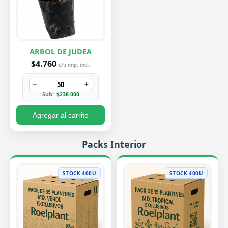
ARBOL DE JUDEA
$4.760
c/u imp. incl.
−
+
Sub:
$238.000
Agregar al carrito
Packs Interior
STOCK 400U
STOCK 400U