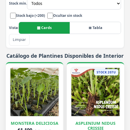
Stock mín.
Stock bajo (<200)
Ocultar sin stock
▦ Cards
≣ Tabla
Vista:
Limpiar
Catálogo de Plantines Disponibles de Interior
STOCK 207U
MONSTERA DELICIOSA
ASPLENIUM NIDUS
CRISSIE
$1.190