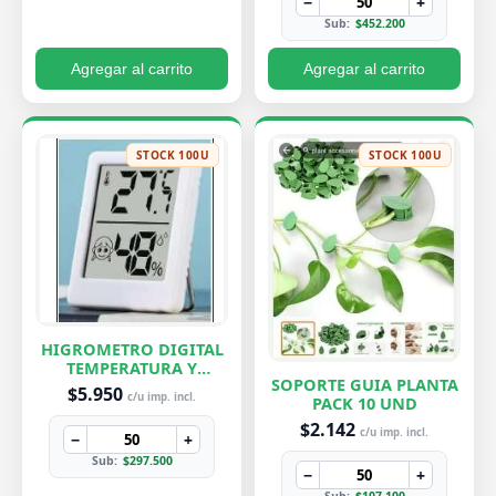
−
+
Sub:
$452.200
Agregar al carrito
Agregar al carrito
STOCK 100U
STOCK 100U
HIGROMETRO DIGITAL
TEMPERATURA Y
SOPORTE GUIA PLANTA
HUMEDAD
$5.950
c/u imp. incl.
PACK 10 UND
$2.142
c/u imp. incl.
−
+
Sub:
$297.500
−
+