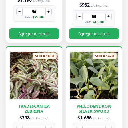
c/u imp. incl.
$952
c/u imp. incl.
−
+
−
+
Sub:
$59.500
Sub:
$47.600
Agregar al carrito
Agregar al carrito
STOCK 160U
STOCK 147U
TRADESCANTIA
PHILODENDRON
ZEBRINA
SILVER SWORD
$298
$1.666
c/u imp. incl.
c/u imp. incl.