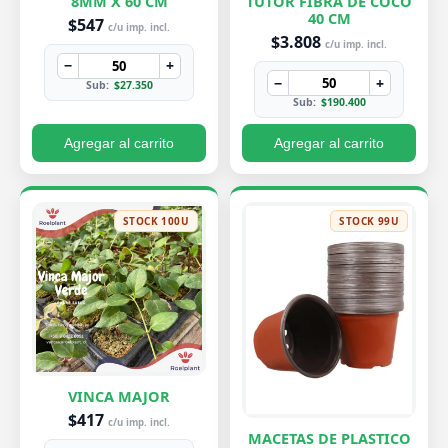
8MM X 60 CM
TUTOR FIBRA DE COCO
40 CM
$547
c/u imp. incl.
$3.808
c/u imp. incl.
−
+
−
+
Sub:
$27.350
Sub:
$190.400
Agregar al carrito
Agregar al carrito
STOCK 100U
STOCK 99U
VINCA MAJOR
$417
c/u imp. incl.
MACETAS DE PLASTICO