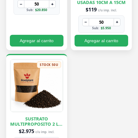
USADAS 10CM A 15CM
−
+
$119
Sub:
$20.850
c/u imp. incl.
−
+
Sub:
$5.950
Agregar al carrito
Agregar al carrito
STOCK 50U
SUSTRATO
MULTIPROPOSITO 2 LTS
ROELPLANT
$2.975
c/u imp. incl.