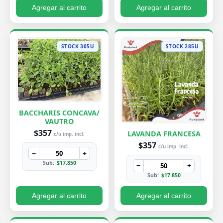
Agregar al carrito
Agregar al carrito
STOCK 305U
STOCK 285U
BACCHARIS CONCAVA/
VAUTRO
$357
LAVANDA FRANCESA
c/u imp. incl.
$357
c/u imp. incl.
−
+
Sub:
$17.850
−
+
Sub:
$17.850
Agregar al carrito
Agregar al carrito