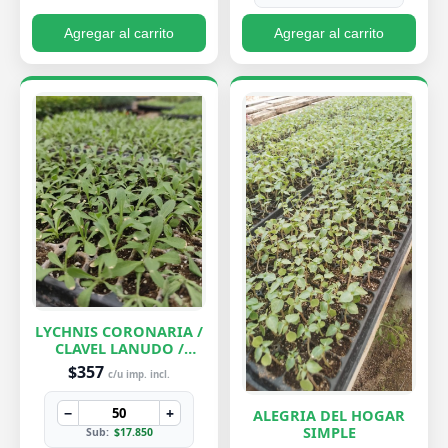
Agregar al carrito
Agregar al carrito
LYCHNIS CORONARIA /
CLAVEL LANUDO /
ABUELA
$357
c/u imp. incl.
−
+
ALEGRIA DEL HOGAR
SIMPLE
Sub:
$17.850