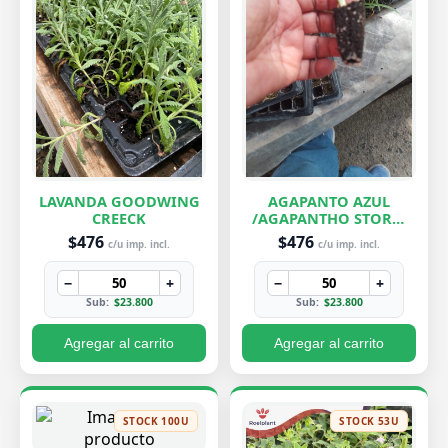
LAVANDA GOODWING
AGAPANTO AZUL
CREECK
/AGAPANTHO STORM
CLOUD
$476
$476
c/u imp. incl.
c/u imp. incl.
−
+
−
+
Sub:
$23.800
Sub:
$23.800
Agregar al carrito
Agregar al carrito
STOCK 100U
STOCK 53U