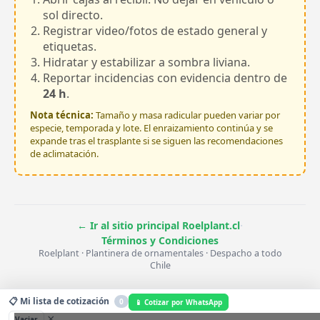
sol directo.
Registrar video/fotos de estado general y
etiquetas.
Hidratar y estabilizar a sombra liviana.
Reportar incidencias con evidencia dentro de
24 h
.
Nota técnica:
Tamaño y masa radicular pueden variar por
especie, temporada y lote. El enraizamiento continúa y se
expande tras el trasplante si se siguen las recomendaciones
de aclimatación.
·
← Ir al sitio principal Roelplant.cl
Términos y Condiciones
Roelplant · Plantinera de ornamentales · Despacho a todo
Chile
📋 Mi lista de cotización
0
📱 Cotizar por WhatsApp
×
Vaciar