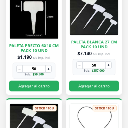
PALETA BLANCA 27 CM
PALETA PRECIO 6X10 CM
PACK 10 UND
PACK 10 UND
$7.140
c/u imp. incl.
$1.190
c/u imp. incl.
−
+
−
+
Sub:
$357.000
Sub:
$59.500
Agregar al carrito
Agregar al carrito
STOCK 100U
STOCK 100U