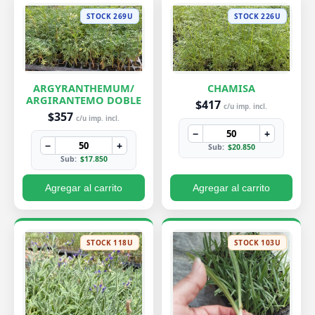
STOCK 269U
STOCK 226U
ARGYRANTHEMUM/
CHAMISA
ARGIRANTEMO DOBLE
$417
c/u imp. incl.
$357
c/u imp. incl.
−
+
−
+
Sub:
$20.850
Sub:
$17.850
Agregar al carrito
Agregar al carrito
STOCK 118U
STOCK 103U