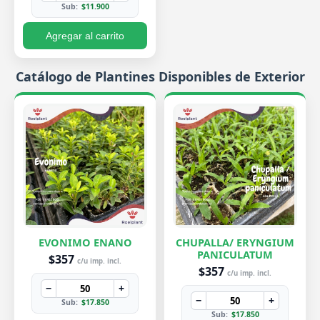
Sub:
$11.900
Agregar al carrito
Catálogo de Plantines Disponibles de Exterior
EVONIMO ENANO
CHUPALLA/ ERYNGIUM
PANICULATUM
$357
c/u imp. incl.
$357
c/u imp. incl.
−
+
−
+
Sub:
$17.850
Sub:
$17.850