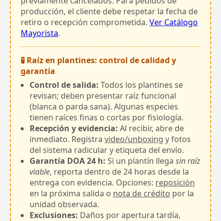
previamente cancelados. Para pedidos de
producción, el cliente debe respetar la fecha de
retiro o recepción comprometida.
Ver Catálogo
Mayorista
.
🧪 Raíz en plantines: control de calidad y
garantía
Control de salida:
Todos los plantines se
revisan; deben presentar raíz funcional
(blanca o parda sana). Algunas especies
tienen raíces finas o cortas por fisiología.
Recepción y evidencia:
Al recibir, abre de
inmediato. Registra
video/unboxing
y fotos
del sistema radicular y etiqueta del envío.
Garantía DOA 24 h:
Si un plantín llega
sin raíz
viable
, reporta dentro de 24 horas desde la
entrega con evidencia. Opciones:
reposición
en la próxima salida o
nota de crédito
por la
unidad observada.
Exclusiones:
Daños por apertura tardía,