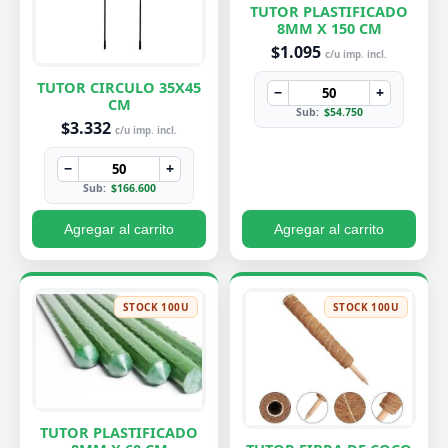
TUTOR PLASTIFICADO
8MM X 150 CM
$1.095
c/u imp. incl.
TUTOR CIRCULO 35X45
−
+
CM
Sub:
$54.750
$3.332
c/u imp. incl.
−
+
Sub:
$166.600
Agregar al carrito
Agregar al carrito
STOCK 100U
STOCK 100U
TUTOR PLASTIFICADO