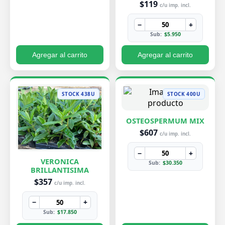
$119
c/u imp. incl.
−
+
Sub:
$5.950
Agregar al carrito
Agregar al carrito
STOCK 438U
STOCK 400U
OSTEOSPERMUM MIX
$607
c/u imp. incl.
−
+
VERONICA
Sub:
$30.350
BRILLANTISIMA
$357
c/u imp. incl.
−
+
Sub:
$17.850