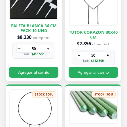
PALETA BLANCA 36 CM
PACK 10 UND
TUTOR CORAZON 30X40
$8.330
CM
c/u imp. incl.
$2.856
c/u imp. incl.
−
+
Sub:
$416.500
−
+
Sub:
$142.800
Agregar al carrito
Agregar al carrito
STOCK 100U
STOCK 100U