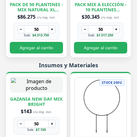
PACK DE 50 PLANTINES -
PACK MIX A ELECCIÓN -
MIX NATURAL XL
10 PLANTINES
EXCLUSIVOS
EXCLUSIVOS
$86.275
$30.345
c/u imp. incl.
c/u imp. incl.
−
+
−
+
Sub:
$4.313.750
Sub:
$1.517.250
Agregar al carrito
Agregar al carrito
Insumos y Materiales
STOCK 200U
GAZANIA NEW DAY MIX
BRIGHT
$143
c/u imp. incl.
−
+
Sub:
$7.150