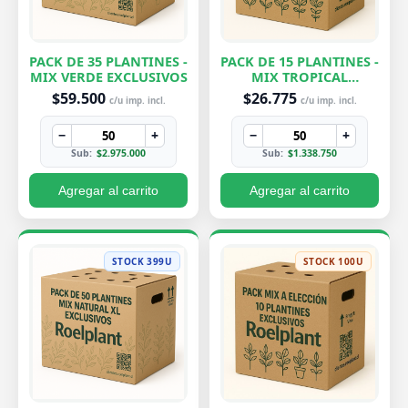
PACK DE 35 PLANTINES -
PACK DE 15 PLANTINES -
MIX VERDE EXCLUSIVOS
MIX TROPICAL
EXCLUSIVOS
$59.500
$26.775
c/u imp. incl.
c/u imp. incl.
−
+
−
+
Sub:
$2.975.000
Sub:
$1.338.750
Agregar al carrito
Agregar al carrito
STOCK 399U
STOCK 100U