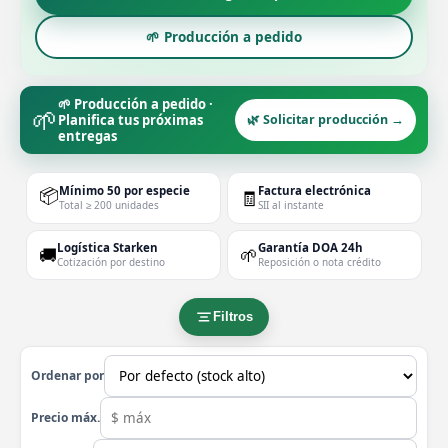
🌱 Producción a pedido
🌱 Producción a pedido ·
🌱
Planifica tus próximas
🌿 Solicitar producción →
entregas
📦
Mínimo 50 por especie
Factura electrónica
🧾
Total ≥ 200 unidades
SII al instante
Logística Starken
Garantía DOA 24h
🚚
🌱
Cotización por destino
Reposición o nota crédito
Filtros
Ordenar por
Precio máx.