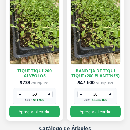
TIQUI TIQUI 200
BANDEJA DE TIQUI
ALVEOLOS
TIQUI (200 PLANTINES)
$238
$47.600
c/u imp. incl.
c/u imp. incl.
−
+
−
+
Sub:
$11.900
Sub:
$2.380.000
Agregar al carrito
Agregar al carrito
Catálogo de Árboles