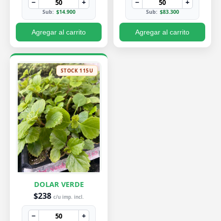
−
+
−
+
Sub:
$14.900
Sub:
$83.300
Agregar al carrito
Agregar al carrito
STOCK 115U
DOLAR VERDE
$238
c/u imp. incl.
−
+