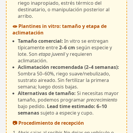
riego inapropiado, estrés térmico del
destinatario, o manipulación posterior al
arribo.
🧫 Plantines in vitro: tamaño y etapa de
aclimatación
Tamaño comercial:
In vitro se entregan
típicamente entre
2–6 cm
según especie y
lote. Son
etapa juvenil
y requieren
aclimatación.
Aclimatación recomendada (2–4 semanas):
Sombra 50–60%, riego suave/nebulizado,
sustrato aireado. Sin fertilizar la primera
semana; luego dosis bajas.
Alternativas de tamaño:
Si necesitas mayor
tamaño, podemos programar
precrecimiento
bajo pedido.
Lead time estimado: 6–10
semanas
sujeto a especie y cupo.
📷 Procedimiento de recepción
Abrir cajas al recibir. No dejar en vehículo o