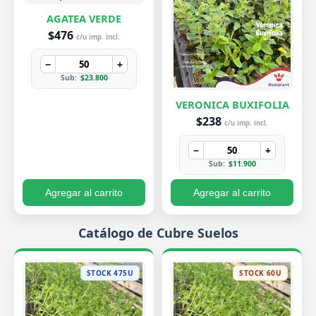
AGATEA VERDE
$476
c/u imp. incl.
−
+
Sub:
$23.800
VERONICA BUXIFOLIA
$238
c/u imp. incl.
−
+
Sub:
$11.900
Agregar al carrito
Agregar al carrito
Catálogo de Cubre Suelos
STOCK 475U
STOCK 60U