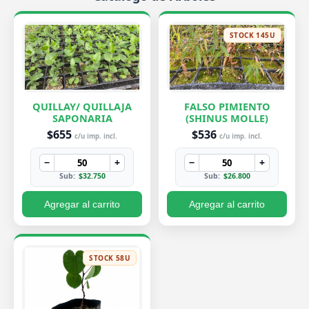
STOCK 145U
QUILLAY/ QUILLAJA
FALSO PIMIENTO
SAPONARIA
(SHINUS MOLLE)
$655
$536
c/u imp. incl.
c/u imp. incl.
−
+
−
+
Sub:
$32.750
Sub:
$26.800
Agregar al carrito
Agregar al carrito
STOCK 58U