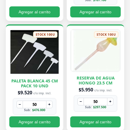
Sub:
$107.100
Agregar al carrito
Agregar al carrito
STOCK 100U
STOCK 100U
RESERVA DE AGUA
PALETA BLANCA 45 CM
HONGO 23.5 CM
PACK 10 UND
$5.950
c/u imp. incl.
$9.520
c/u imp. incl.
−
+
−
+
Sub:
$297.500
Sub:
$476.000
Agregar al carrito
Agregar al carrito