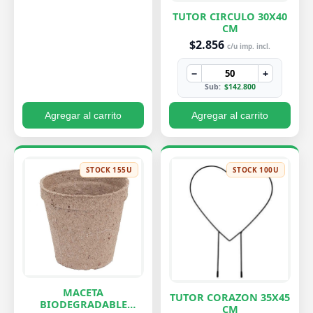
TUTOR CIRCULO 30X40
CM
$2.856
c/u imp. incl.
−
+
Sub:
$142.800
Agregar al carrito
Agregar al carrito
STOCK 155U
STOCK 100U
MACETA
TUTOR CORAZON 35X45
BIODEGRADABLE
CM