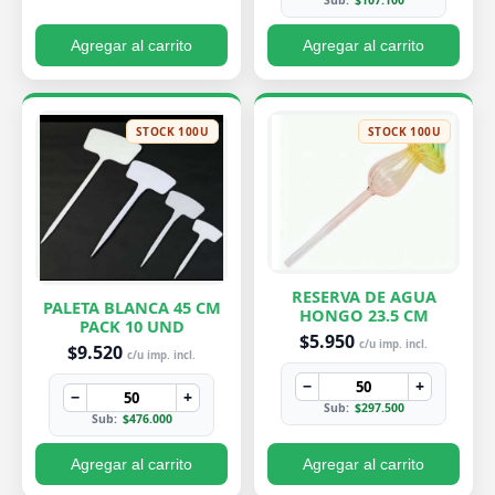
Sub:
$107.100
Agregar al carrito
Agregar al carrito
STOCK 100U
STOCK 100U
RESERVA DE AGUA
PALETA BLANCA 45 CM
HONGO 23.5 CM
PACK 10 UND
$5.950
c/u imp. incl.
$9.520
c/u imp. incl.
−
+
−
+
Sub:
$297.500
Sub:
$476.000
Agregar al carrito
Agregar al carrito