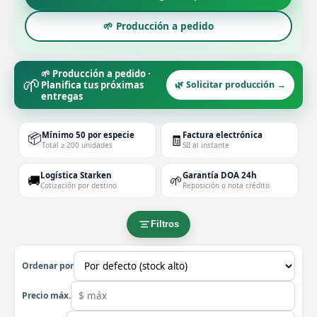
🌱 Producción a pedido
🌱 Producción a pedido ·
🌱
Planifica tus próximas
🌿 Solicitar producción →
entregas
📦
Mínimo 50 por especie
Factura electrónica
🧾
Total ≥ 200 unidades
SII al instante
Logística Starken
Garantía DOA 24h
🚚
🌱
Cotización por destino
Reposición o nota crédito
Filtros
Ordenar por
Precio máx.