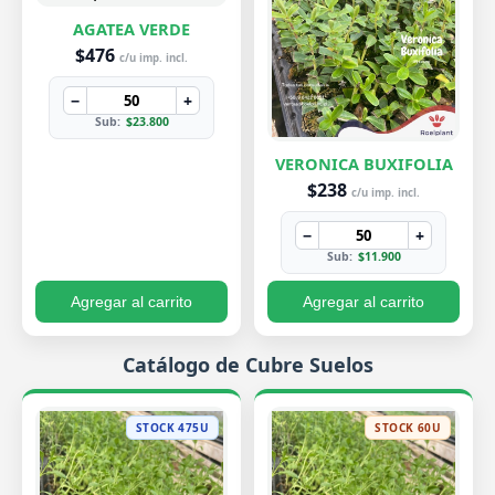
AGATEA VERDE
$476
c/u imp. incl.
−
+
Sub:
$23.800
VERONICA BUXIFOLIA
$238
c/u imp. incl.
−
+
Sub:
$11.900
Agregar al carrito
Agregar al carrito
Catálogo de Cubre Suelos
STOCK 475U
STOCK 60U