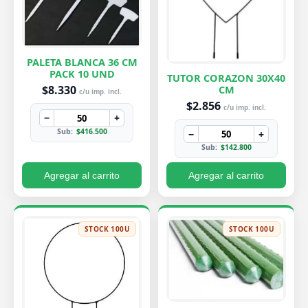
PALETA BLANCA 36 CM
PACK 10 UND
TUTOR CORAZON 30X40
$8.330
CM
c/u imp. incl.
$2.856
c/u imp. incl.
−
+
Sub:
$416.500
−
+
Sub:
$142.800
Agregar al carrito
Agregar al carrito
STOCK 100U
STOCK 100U