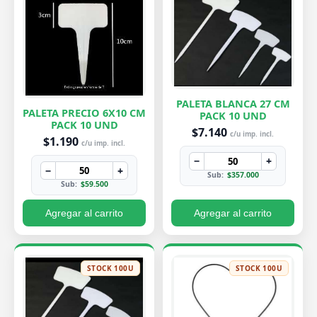
PALETA BLANCA 27 CM
PALETA PRECIO 6X10 CM
PACK 10 UND
PACK 10 UND
$7.140
c/u imp. incl.
$1.190
c/u imp. incl.
−
+
−
+
Sub:
$357.000
Sub:
$59.500
Agregar al carrito
Agregar al carrito
STOCK 100U
STOCK 100U