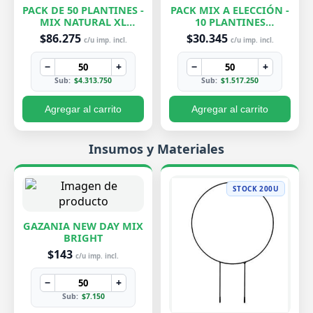
PACK DE 50 PLANTINES -
PACK MIX A ELECCIÓN -
MIX NATURAL XL
10 PLANTINES
EXCLUSIVOS
EXCLUSIVOS
$86.275
$30.345
c/u imp. incl.
c/u imp. incl.
−
+
−
+
Sub:
$4.313.750
Sub:
$1.517.250
Agregar al carrito
Agregar al carrito
Insumos y Materiales
STOCK 200U
GAZANIA NEW DAY MIX
BRIGHT
$143
c/u imp. incl.
−
+
Sub:
$7.150