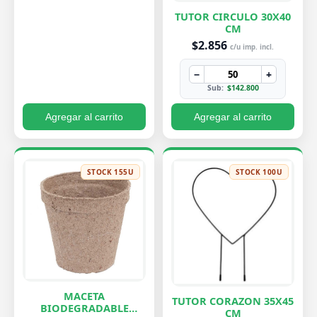
TUTOR CIRCULO 30X40
CM
$2.856
c/u imp. incl.
−
+
Sub:
$142.800
Agregar al carrito
Agregar al carrito
STOCK 155U
STOCK 100U
MACETA
TUTOR CORAZON 35X45
BIODEGRADABLE
CM