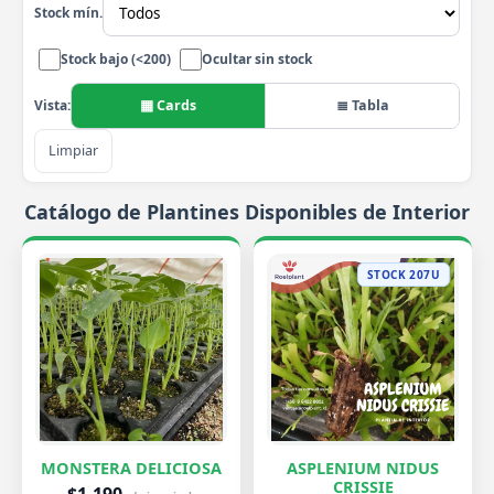
Stock mín.
Stock bajo (<200)
Ocultar sin stock
▦ Cards
≣ Tabla
Vista:
Limpiar
Catálogo de Plantines Disponibles de Interior
STOCK 207U
MONSTERA DELICIOSA
ASPLENIUM NIDUS
CRISSIE
$1.190