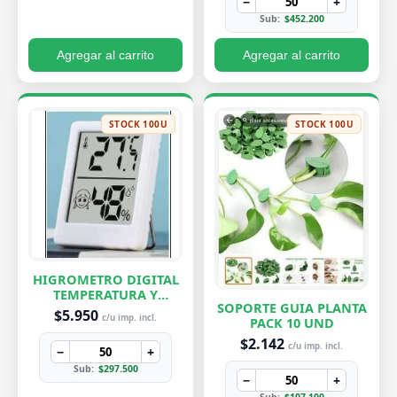
−
+
Sub:
$452.200
Agregar al carrito
Agregar al carrito
STOCK 100U
STOCK 100U
HIGROMETRO DIGITAL
TEMPERATURA Y
SOPORTE GUIA PLANTA
HUMEDAD
$5.950
c/u imp. incl.
PACK 10 UND
$2.142
c/u imp. incl.
−
+
Sub:
$297.500
−
+