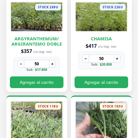
STOCK 269U
STOCK 226U
ARGYRANTHEMUM/
CHAMISA
ARGIRANTEMO DOBLE
$417
c/u imp. incl.
$357
c/u imp. incl.
−
+
−
+
Sub:
$20.850
Sub:
$17.850
Agregar al carrito
Agregar al carrito
STOCK 118U
STOCK 103U