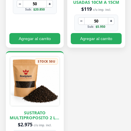
USADAS 10CM A 15CM
−
+
$119
Sub:
$20.850
c/u imp. incl.
−
+
Sub:
$5.950
Agregar al carrito
Agregar al carrito
STOCK 50U
SUSTRATO
MULTIPROPOSITO 2 LTS
ROELPLANT
$2.975
c/u imp. incl.