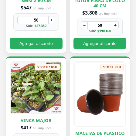
8MM X 60 CM
TUTOR FIBRA DE COCO
40 CM
$547
c/u imp. incl.
$3.808
c/u imp. incl.
−
+
−
+
Sub:
$27.350
Sub:
$190.400
Agregar al carrito
Agregar al carrito
STOCK 100U
STOCK 99U
VINCA MAJOR
$417
c/u imp. incl.
MACETAS DE PLASTICO