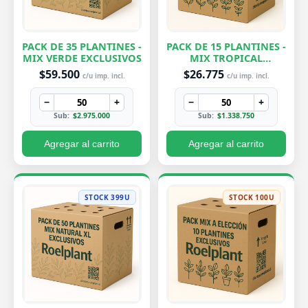
PACK DE 35 PLANTINES -
PACK DE 15 PLANTINES -
MIX VERDE EXCLUSIVOS
MIX TROPICAL
EXCLUSIVOS
$59.500
$26.775
c/u imp. incl.
c/u imp. incl.
−
+
−
+
Sub:
$2.975.000
Sub:
$1.338.750
Agregar al carrito
Agregar al carrito
STOCK 399U
STOCK 100U