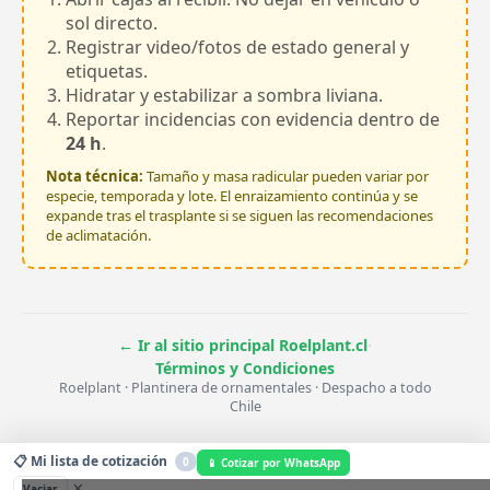
sol directo.
Registrar video/fotos de estado general y
etiquetas.
Hidratar y estabilizar a sombra liviana.
Reportar incidencias con evidencia dentro de
24 h
.
Nota técnica:
Tamaño y masa radicular pueden variar por
especie, temporada y lote. El enraizamiento continúa y se
expande tras el trasplante si se siguen las recomendaciones
de aclimatación.
·
← Ir al sitio principal Roelplant.cl
Términos y Condiciones
Roelplant · Plantinera de ornamentales · Despacho a todo
Chile
📋 Mi lista de cotización
0
📱 Cotizar por WhatsApp
×
Vaciar