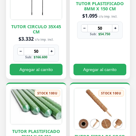
TUTOR PLASTIFICADO
8MM X 150 CM
$1.095
c/u imp. incl.
TUTOR CIRCULO 35X45
−
+
CM
Sub:
$54.750
$3.332
c/u imp. incl.
−
+
Sub:
$166.600
Agregar al carrito
Agregar al carrito
STOCK 100U
STOCK 100U
TUTOR PLASTIFICADO