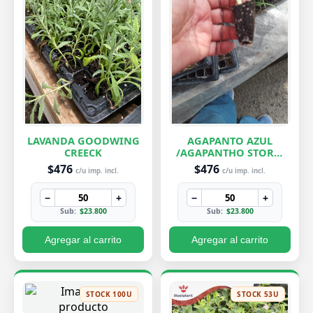
LAVANDA GOODWING
AGAPANTO AZUL
CREECK
/AGAPANTHO STORM
CLOUD
$476
$476
c/u imp. incl.
c/u imp. incl.
−
+
−
+
Sub:
$23.800
Sub:
$23.800
Agregar al carrito
Agregar al carrito
STOCK 100U
STOCK 53U