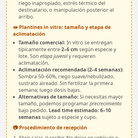
riego inapropiado, estrés térmico del
destinatario, o manipulación posterior al
arribo.
🧫 Plantines in vitro: tamaño y etapa de
aclimatación
Tamaño comercial:
In vitro se entregan
típicamente entre
2–6 cm
según especie y
lote. Son
etapa juvenil
y requieren
aclimatación.
Aclimatación recomendada (2–4 semanas):
Sombra 50–60%, riego suave/nebulizado,
sustrato aireado. Sin fertilizar la primera
semana; luego dosis bajas.
Alternativas de tamaño:
Si necesitas mayor
tamaño, podemos programar
precrecimiento
bajo pedido.
Lead time estimado: 6–10
semanas
sujeto a especie y cupo.
📷 Procedimiento de recepción
Abrir cajas al recibir. No dejar en vehículo o