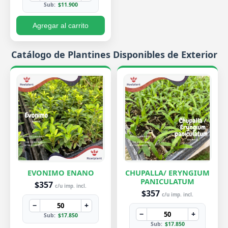
Sub:
$11.900
Agregar al carrito
Catálogo de Plantines Disponibles de Exterior
EVONIMO ENANO
CHUPALLA/ ERYNGIUM
PANICULATUM
$357
c/u imp. incl.
$357
c/u imp. incl.
−
+
−
+
Sub:
$17.850
Sub:
$17.850