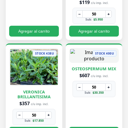
$119
c/u imp. incl.
−
+
Sub:
$5.950
Agregar al carrito
Agregar al carrito
STOCK 438U
STOCK 400U
OSTEOSPERMUM MIX
$607
c/u imp. incl.
−
+
VERONICA
Sub:
$30.350
BRILLANTISIMA
$357
c/u imp. incl.
−
+
Sub:
$17.850