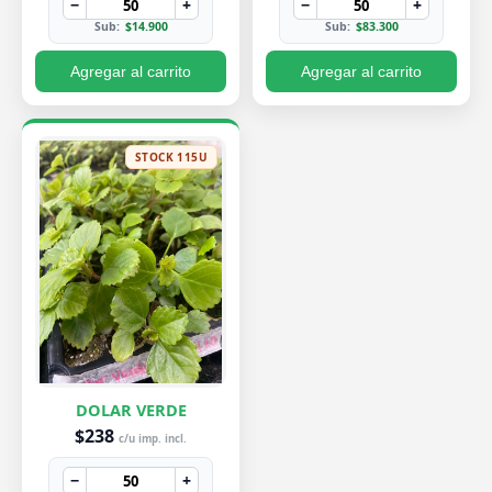
−
+
−
+
Sub:
$14.900
Sub:
$83.300
Agregar al carrito
Agregar al carrito
STOCK 115U
DOLAR VERDE
$238
c/u imp. incl.
−
+