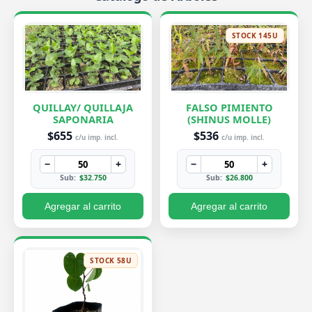
STOCK 145U
QUILLAY/ QUILLAJA
FALSO PIMIENTO
SAPONARIA
(SHINUS MOLLE)
$655
$536
c/u imp. incl.
c/u imp. incl.
−
+
−
+
Sub:
$32.750
Sub:
$26.800
Agregar al carrito
Agregar al carrito
STOCK 58U