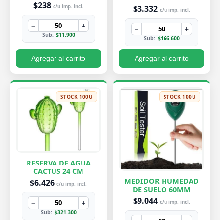
PEQUEÑA 7X8 CM
$238
$3.332
c/u imp. incl.
c/u imp. incl.
−
+
−
+
Sub:
$11.900
Sub:
$166.600
Agregar al carrito
Agregar al carrito
STOCK 100U
STOCK 100U
RESERVA DE AGUA
CACTUS 24 CM
MEDIDOR HUMEDAD
$6.426
c/u imp. incl.
DE SUELO 60MM
$9.044
−
+
c/u imp. incl.
Sub:
$321.300