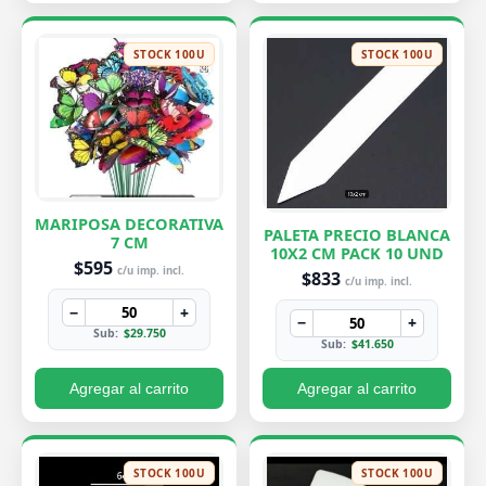
STOCK 100U
STOCK 100U
MARIPOSA DECORATIVA
PALETA PRECIO BLANCA
7 CM
10X2 CM PACK 10 UND
$595
c/u imp. incl.
$833
c/u imp. incl.
−
+
−
+
Sub:
$29.750
Sub:
$41.650
Agregar al carrito
Agregar al carrito
STOCK 100U
STOCK 100U