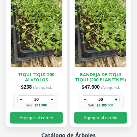
TIQUI TIQUI 200
BANDEJA DE TIQUI
ALVEOLOS
TIQUI (200 PLANTINES)
$238
$47.600
c/u imp. incl.
c/u imp. incl.
−
+
−
+
Sub:
$11.900
Sub:
$2.380.000
Agregar al carrito
Agregar al carrito
Catálogo de Árboles