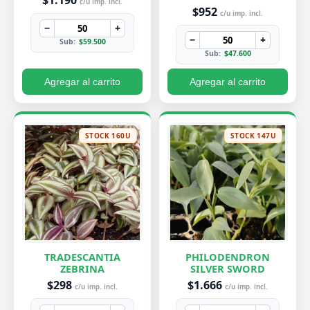
c/u imp. incl.
$952
c/u imp. incl.
−
+
−
+
Sub:
$59.500
Sub:
$47.600
Agregar al carrito
Agregar al carrito
STOCK 160U
STOCK 147U
TRADESCANTIA
PHILODENDRON
ZEBRINA
SILVER SWORD
$298
$1.666
c/u imp. incl.
c/u imp. incl.