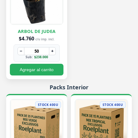
ARBOL DE JUDEA
$4.760
c/u imp. incl.
−
+
Sub:
$238.000
Agregar al carrito
Packs Interior
STOCK 400U
STOCK 400U