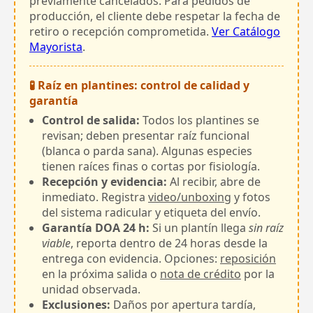
previamente cancelados. Para pedidos de
producción, el cliente debe respetar la fecha de
retiro o recepción comprometida.
Ver Catálogo
Mayorista
.
🧪 Raíz en plantines: control de calidad y
garantía
Control de salida:
Todos los plantines se
revisan; deben presentar raíz funcional
(blanca o parda sana). Algunas especies
tienen raíces finas o cortas por fisiología.
Recepción y evidencia:
Al recibir, abre de
inmediato. Registra
video/unboxing
y fotos
del sistema radicular y etiqueta del envío.
Garantía DOA 24 h:
Si un plantín llega
sin raíz
viable
, reporta dentro de 24 horas desde la
entrega con evidencia. Opciones:
reposición
en la próxima salida o
nota de crédito
por la
unidad observada.
Exclusiones:
Daños por apertura tardía,