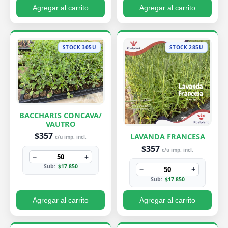
Agregar al carrito
Agregar al carrito
STOCK 305U
STOCK 285U
BACCHARIS CONCAVA/
VAUTRO
$357
LAVANDA FRANCESA
c/u imp. incl.
$357
c/u imp. incl.
−
+
Sub:
$17.850
−
+
Sub:
$17.850
Agregar al carrito
Agregar al carrito