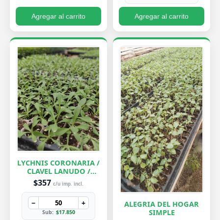
Agregar al carrito
Agregar al carrito
LYCHNIS CORONARIA /
CLAVEL LANUDO /
ABUELA
$357
c/u imp. incl.
−
+
ALEGRIA DEL HOGAR
SIMPLE
Sub:
$17.850