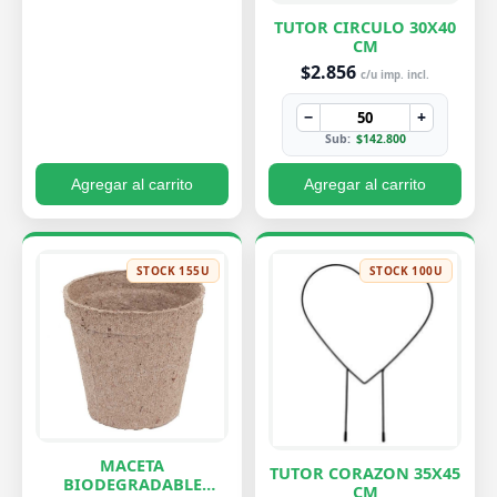
TUTOR CIRCULO 30X40
CM
$2.856
c/u imp. incl.
−
+
Sub:
$142.800
Agregar al carrito
Agregar al carrito
STOCK 155U
STOCK 100U
MACETA
TUTOR CORAZON 35X45
BIODEGRADABLE
CM