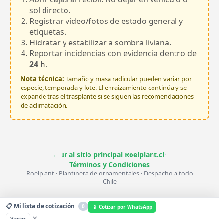
sol directo.
Registrar video/fotos de estado general y
etiquetas.
Hidratar y estabilizar a sombra liviana.
Reportar incidencias con evidencia dentro de
24 h
.
Nota técnica:
Tamaño y masa radicular pueden variar por
especie, temporada y lote. El enraizamiento continúa y se
expande tras el trasplante si se siguen las recomendaciones
de aclimatación.
·
← Ir al sitio principal Roelplant.cl
Términos y Condiciones
Roelplant · Plantinera de ornamentales · Despacho a todo
Chile
📋 Mi lista de cotización
0
📱 Cotizar por WhatsApp
×
Vaciar