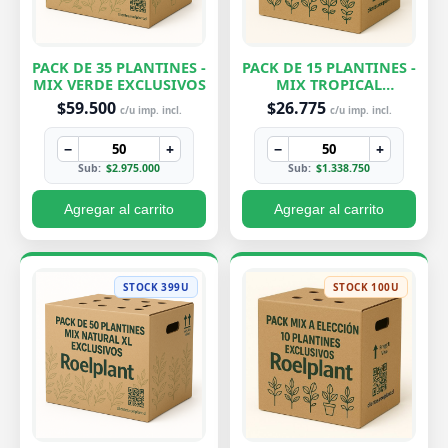
PACK DE 35 PLANTINES -
PACK DE 15 PLANTINES -
MIX VERDE EXCLUSIVOS
MIX TROPICAL
EXCLUSIVOS
$59.500
$26.775
c/u imp. incl.
c/u imp. incl.
−
+
−
+
Sub:
$2.975.000
Sub:
$1.338.750
Agregar al carrito
Agregar al carrito
STOCK 399U
STOCK 100U