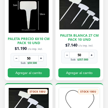
PALETA BLANCA 27 CM
PALETA PRECIO 6X10 CM
PACK 10 UND
PACK 10 UND
$7.140
c/u imp. incl.
$1.190
c/u imp. incl.
−
+
−
+
Sub:
$357.000
Sub:
$59.500
Agregar al carrito
Agregar al carrito
STOCK 100U
STOCK 100U