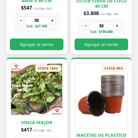
8MM X 60 CM
TUTOR FIBRA DE COCO
40 CM
$547
c/u imp. incl.
$3.808
c/u imp. incl.
−
+
−
+
Sub:
$27.350
Sub:
$190.400
Agregar al carrito
Agregar al carrito
STOCK 100U
STOCK 99U
VINCA MAJOR
$417
c/u imp. incl.
MACETAS DE PLASTICO