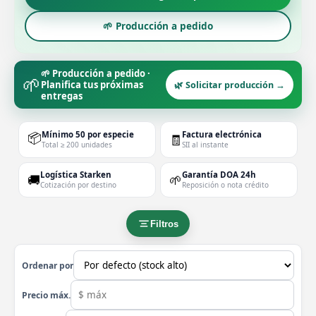
🌱 Producción a pedido
🌱 Producción a pedido ·
🌱
Planifica tus próximas
🌿 Solicitar producción →
entregas
📦
Mínimo 50 por especie
Factura electrónica
🧾
Total ≥ 200 unidades
SII al instante
Logística Starken
Garantía DOA 24h
🚚
🌱
Cotización por destino
Reposición o nota crédito
Filtros
Ordenar por
Precio máx.