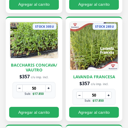
Agregar al carrito
Agregar al carrito
STOCK 305U
STOCK 285U
BACCHARIS CONCAVA/
VAUTRO
$357
LAVANDA FRANCESA
c/u imp. incl.
$357
c/u imp. incl.
−
+
Sub:
$17.850
−
+
Sub:
$17.850
Agregar al carrito
Agregar al carrito