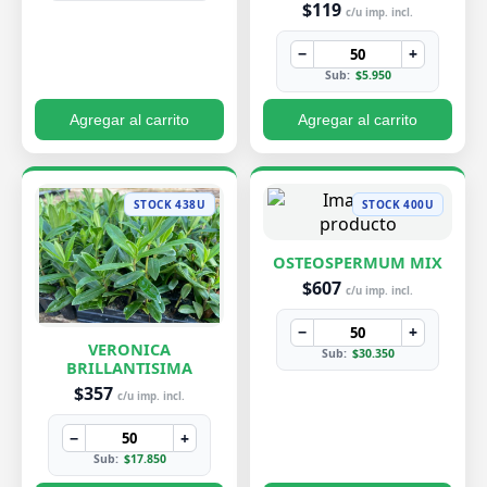
$119
c/u imp. incl.
−
+
Sub:
$5.950
Agregar al carrito
Agregar al carrito
STOCK 438U
STOCK 400U
OSTEOSPERMUM MIX
$607
c/u imp. incl.
−
+
VERONICA
Sub:
$30.350
BRILLANTISIMA
$357
c/u imp. incl.
−
+
Sub:
$17.850