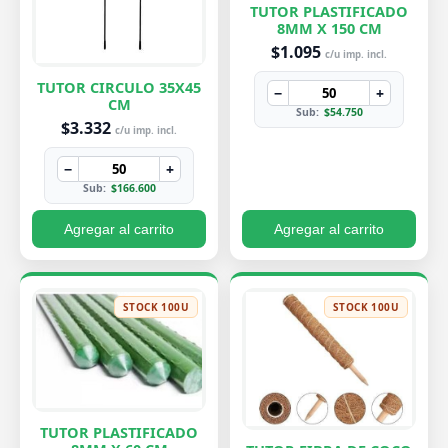
TUTOR PLASTIFICADO
8MM X 150 CM
$1.095
c/u imp. incl.
TUTOR CIRCULO 35X45
−
+
CM
Sub:
$54.750
$3.332
c/u imp. incl.
−
+
Sub:
$166.600
Agregar al carrito
Agregar al carrito
STOCK 100U
STOCK 100U
TUTOR PLASTIFICADO