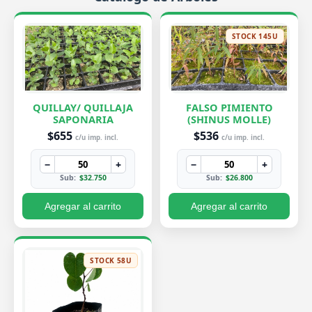
STOCK 145U
QUILLAY/ QUILLAJA
FALSO PIMIENTO
SAPONARIA
(SHINUS MOLLE)
$655
$536
c/u imp. incl.
c/u imp. incl.
−
+
−
+
Sub:
$32.750
Sub:
$26.800
Agregar al carrito
Agregar al carrito
STOCK 58U