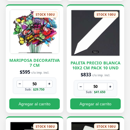
STOCK 100U
STOCK 100U
MARIPOSA DECORATIVA
PALETA PRECIO BLANCA
7 CM
10X2 CM PACK 10 UND
$595
c/u imp. incl.
$833
c/u imp. incl.
−
+
−
+
Sub:
$29.750
Sub:
$41.650
Agregar al carrito
Agregar al carrito
STOCK 100U
STOCK 100U