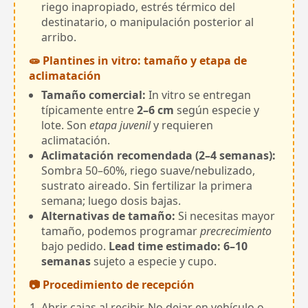
riego inapropiado, estrés térmico del
destinatario, o manipulación posterior al
arribo.
🧫 Plantines in vitro: tamaño y etapa de
aclimatación
Tamaño comercial:
In vitro se entregan
típicamente entre
2–6 cm
según especie y
lote. Son
etapa juvenil
y requieren
aclimatación.
Aclimatación recomendada (2–4 semanas):
Sombra 50–60%, riego suave/nebulizado,
sustrato aireado. Sin fertilizar la primera
semana; luego dosis bajas.
Alternativas de tamaño:
Si necesitas mayor
tamaño, podemos programar
precrecimiento
bajo pedido.
Lead time estimado: 6–10
semanas
sujeto a especie y cupo.
📷 Procedimiento de recepción
Abrir cajas al recibir. No dejar en vehículo o