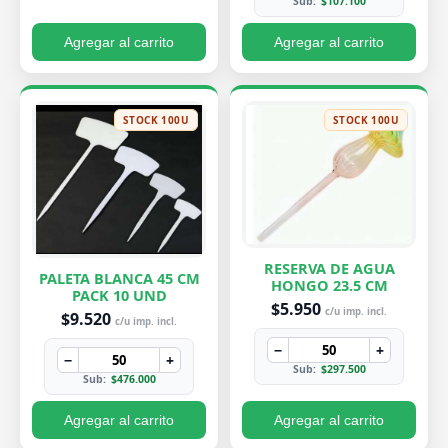
Sub:
$107.100
Agregar al carrito
Agregar al carrito
STOCK 100U
STOCK 100U
RESERVA DE AGUA
PALETA BLANCA 45 CM
HONGO 23.5 CM
PACK 10 UND
$5.950
c/u imp. incl.
$9.520
c/u imp. incl.
−
+
−
+
Sub:
$297.500
Sub:
$476.000
Agregar al carrito
Agregar al carrito