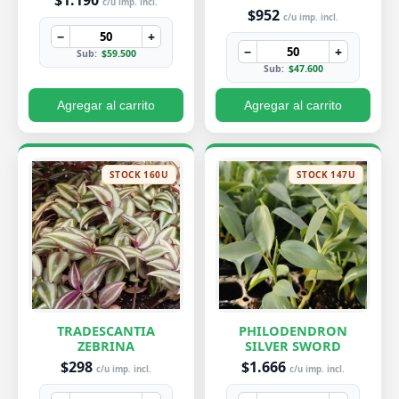
$1.190
c/u imp. incl.
$952
c/u imp. incl.
−
+
−
+
Sub:
$59.500
Sub:
$47.600
Agregar al carrito
Agregar al carrito
STOCK 160U
STOCK 147U
TRADESCANTIA
PHILODENDRON
ZEBRINA
SILVER SWORD
$298
$1.666
c/u imp. incl.
c/u imp. incl.