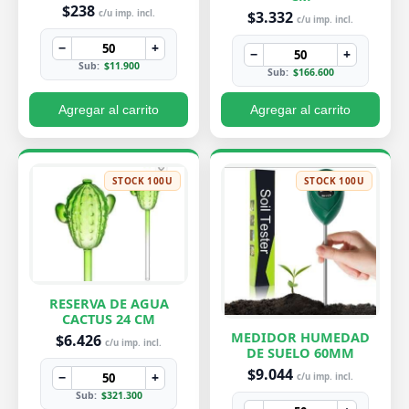
PEQUEÑA 7X8 CM
$238
$3.332
c/u imp. incl.
c/u imp. incl.
−
+
−
+
Sub:
$11.900
Sub:
$166.600
Agregar al carrito
Agregar al carrito
STOCK 100U
STOCK 100U
RESERVA DE AGUA
CACTUS 24 CM
MEDIDOR HUMEDAD
$6.426
c/u imp. incl.
DE SUELO 60MM
$9.044
−
+
c/u imp. incl.
Sub:
$321.300