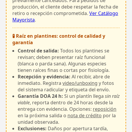
previamente cancelados. Para pedidos de
producción, el cliente debe respetar la fecha de
retiro o recepción comprometida.
Ver Catálogo
Mayorista
.
🧪 Raíz en plantines: control de calidad y
garantía
Control de salida:
Todos los plantines se
revisan; deben presentar raíz funcional
(blanca o parda sana). Algunas especies
tienen raíces finas o cortas por fisiología.
Recepción y evidencia:
Al recibir, abre de
inmediato. Registra
video/unboxing
y fotos
del sistema radicular y etiqueta del envío.
Garantía DOA 24 h:
Si un plantín llega
sin raíz
viable
, reporta dentro de 24 horas desde la
entrega con evidencia. Opciones:
reposición
en la próxima salida o
nota de crédito
por la
unidad observada.
Exclusiones:
Daños por apertura tardía,