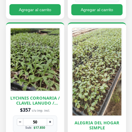
Agregar al carrito
Agregar al carrito
LYCHNIS CORONARIA /
CLAVEL LANUDO /
ABUELA
$357
c/u imp. incl.
−
+
ALEGRIA DEL HOGAR
SIMPLE
Sub:
$17.850