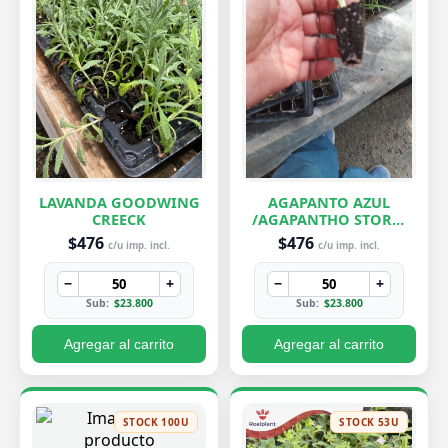
LAVANDA GOODWING
AGAPANTO AZUL
CREECK
/AGAPANTHO STORM
CLOUD
$476
$476
c/u imp. incl.
c/u imp. incl.
−
+
−
+
Sub:
$23.800
Sub:
$23.800
Agregar al carrito
Agregar al carrito
STOCK 100U
STOCK 53U