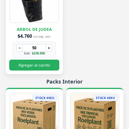
ARBOL DE JUDEA
$4.760
c/u imp. incl.
−
+
Sub:
$238.000
Agregar al carrito
Packs Interior
STOCK 400U
STOCK 400U