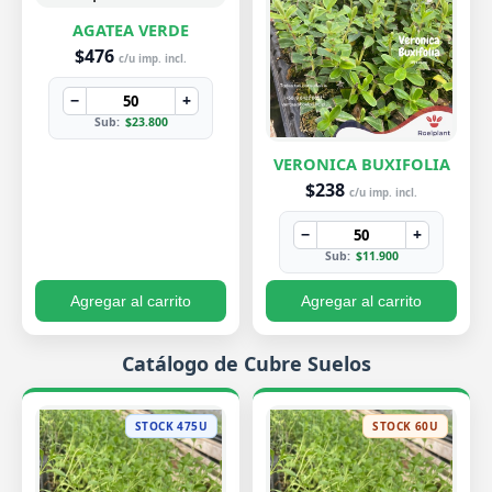
AGATEA VERDE
$476
c/u imp. incl.
−
+
Sub:
$23.800
VERONICA BUXIFOLIA
$238
c/u imp. incl.
−
+
Sub:
$11.900
Agregar al carrito
Agregar al carrito
Catálogo de Cubre Suelos
STOCK 475U
STOCK 60U