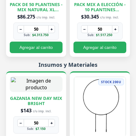
PACK DE 50 PLANTINES -
PACK MIX A ELECCIÓN -
MIX NATURAL XL
10 PLANTINES
EXCLUSIVOS
EXCLUSIVOS
$86.275
$30.345
c/u imp. incl.
c/u imp. incl.
−
+
−
+
Sub:
$4.313.750
Sub:
$1.517.250
Agregar al carrito
Agregar al carrito
Insumos y Materiales
STOCK 200U
GAZANIA NEW DAY MIX
BRIGHT
$143
c/u imp. incl.
−
+
Sub:
$7.150