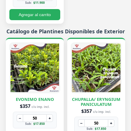
Sub:
$11.900
Agregar al carrito
Catálogo de Plantines Disponibles de Exterior
EVONIMO ENANO
CHUPALLA/ ERYNGIUM
PANICULATUM
$357
c/u imp. incl.
$357
c/u imp. incl.
−
+
−
+
Sub:
$17.850
Sub:
$17.850