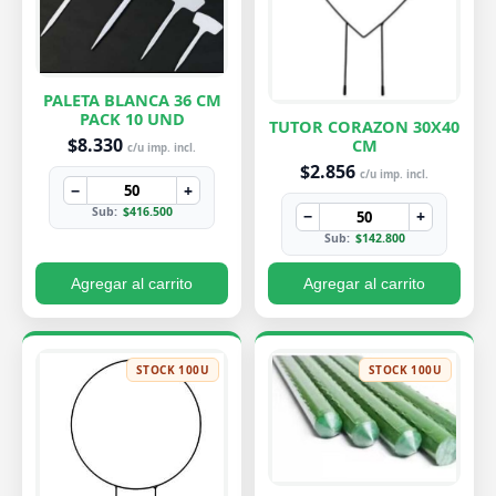
PALETA BLANCA 36 CM
PACK 10 UND
TUTOR CORAZON 30X40
$8.330
CM
c/u imp. incl.
$2.856
c/u imp. incl.
−
+
Sub:
$416.500
−
+
Sub:
$142.800
Agregar al carrito
Agregar al carrito
STOCK 100U
STOCK 100U