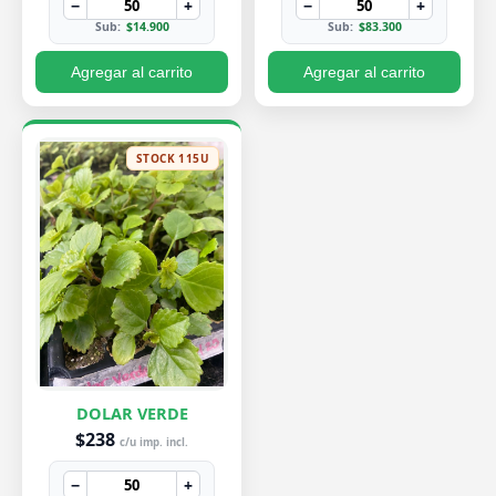
−
+
−
+
Sub:
$14.900
Sub:
$83.300
Agregar al carrito
Agregar al carrito
STOCK 115U
DOLAR VERDE
$238
c/u imp. incl.
−
+