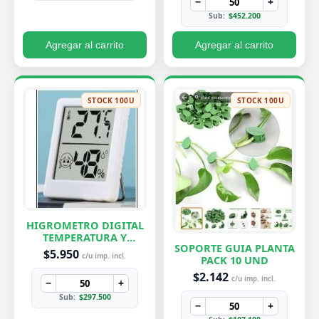
−
+
Sub:
$452.200
Agregar al carrito
Agregar al carrito
STOCK 100U
STOCK 100U
HIGROMETRO DIGITAL
TEMPERATURA Y
SOPORTE GUIA PLANTA
HUMEDAD
$5.950
c/u imp. incl.
PACK 10 UND
$2.142
c/u imp. incl.
−
+
Sub:
$297.500
−
+