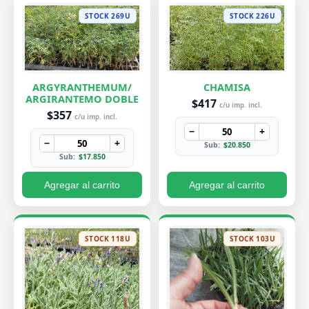
STOCK 269U
STOCK 226U
ARGYRANTHEMUM/
CHAMISA
ARGIRANTEMO DOBLE
$417
c/u imp. incl.
$357
c/u imp. incl.
−
+
−
+
Sub:
$20.850
Sub:
$17.850
Agregar al carrito
Agregar al carrito
STOCK 118U
STOCK 103U