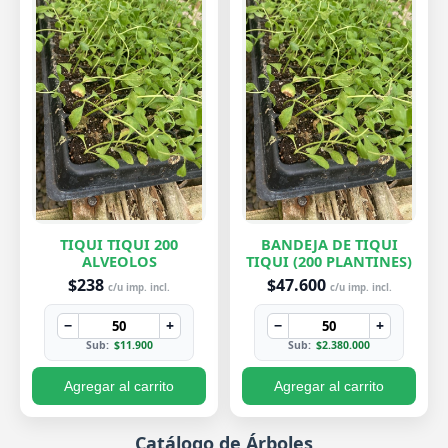
TIQUI TIQUI 200
BANDEJA DE TIQUI
ALVEOLOS
TIQUI (200 PLANTINES)
$238
$47.600
c/u imp. incl.
c/u imp. incl.
−
+
−
+
Sub:
$11.900
Sub:
$2.380.000
Agregar al carrito
Agregar al carrito
Catálogo de Árboles