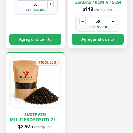
USADAS 10CM A 15CM
−
+
$119
Sub:
$20.850
c/u imp. incl.
−
+
Sub:
$5.950
Agregar al carrito
Agregar al carrito
STOCK 50U
SUSTRATO
MULTIPROPOSITO 2 LTS
ROELPLANT
$2.975
c/u imp. incl.