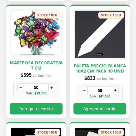
STOCK 100U
STOCK 100U
MARIPOSA DECORATIVA
PALETA PRECIO BLANCA
7 CM
10X2 CM PACK 10 UND
$595
c/u imp. incl.
$833
c/u imp. incl.
−
+
−
+
Sub:
$29.750
Sub:
$41.650
Agregar al carrito
Agregar al carrito
STOCK 100U
STOCK 100U