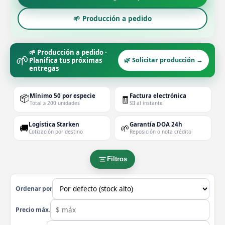
🌱 Producción a pedido
🌱 Producción a pedido ·
🌱
Planifica tus próximas
🌿 Solicitar producción →
entregas
📦
Mínimo 50 por especie
Factura electrónica
🧾
Total ≥ 200 unidades
SII al instante
Logística Starken
Garantía DOA 24h
🚚
🌱
Cotización por destino
Reposición o nota crédito
Filtros
Ordenar por
Precio máx.