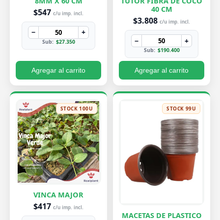
8MM X 60 CM
TUTOR FIBRA DE COCO
40 CM
$547
c/u imp. incl.
$3.808
c/u imp. incl.
−
+
−
+
Sub:
$27.350
Sub:
$190.400
Agregar al carrito
Agregar al carrito
STOCK 100U
STOCK 99U
VINCA MAJOR
$417
c/u imp. incl.
MACETAS DE PLASTICO