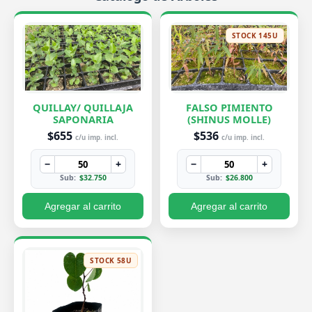
STOCK 145U
QUILLAY/ QUILLAJA
FALSO PIMIENTO
SAPONARIA
(SHINUS MOLLE)
$655
$536
c/u imp. incl.
c/u imp. incl.
−
+
−
+
Sub:
$32.750
Sub:
$26.800
Agregar al carrito
Agregar al carrito
STOCK 58U