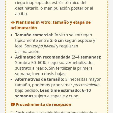
riego inapropiado, estrés térmico del
destinatario, o manipulación posterior al
arribo.
🧫 Plantines in vitro: tamaño y etapa de
aclimatación
Tamaño comercial:
In vitro se entregan
típicamente entre
2–6 cm
según especie y
lote. Son
etapa juvenil
y requieren
aclimatación.
Aclimatación recomendada (2–4 semanas):
Sombra 50–60%, riego suave/nebulizado,
sustrato aireado. Sin fertilizar la primera
semana; luego dosis bajas.
Alternativas de tamaño:
Si necesitas mayor
tamaño, podemos programar
precrecimiento
bajo pedido.
Lead time estimado: 6–10
semanas
sujeto a especie y cupo.
📷 Procedimiento de recepción
Abrir cajas al recibir. No dejar en vehículo o