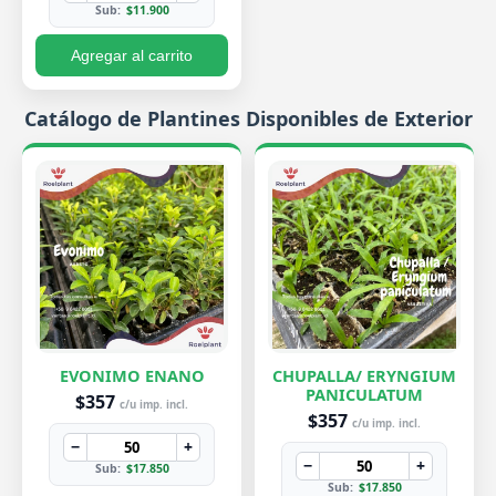
Sub:
$11.900
Agregar al carrito
Catálogo de Plantines Disponibles de Exterior
EVONIMO ENANO
CHUPALLA/ ERYNGIUM
PANICULATUM
$357
c/u imp. incl.
$357
c/u imp. incl.
−
+
−
+
Sub:
$17.850
Sub:
$17.850