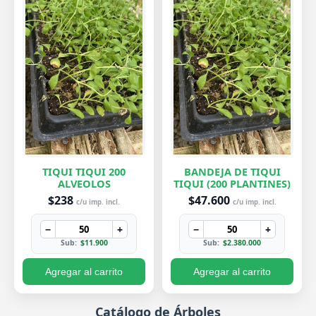
TIQUI TIQUI 200
BANDEJA DE TIQUI
ALVEOLOS
TIQUI (200 PLANTINES)
$238
$47.600
c/u imp. incl.
c/u imp. incl.
−
+
−
+
Sub:
$11.900
Sub:
$2.380.000
Agregar al carrito
Agregar al carrito
Catálogo de Árboles