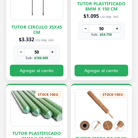
TUTOR PLASTIFICADO
8MM X 150 CM
$1.095
c/u imp. incl.
TUTOR CIRCULO 35X45
−
+
CM
Sub:
$54.750
$3.332
c/u imp. incl.
−
+
Sub:
$166.600
Agregar al carrito
Agregar al carrito
STOCK 100U
STOCK 100U
TUTOR PLASTIFICADO