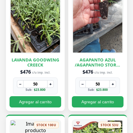
LAVANDA GOODWING
AGAPANTO AZUL
CREECK
/AGAPANTHO STORM
CLOUD
$476
$476
c/u imp. incl.
c/u imp. incl.
−
+
−
+
Sub:
$23.800
Sub:
$23.800
Agregar al carrito
Agregar al carrito
STOCK 100U
STOCK 53U