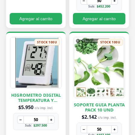
−
+
Sub:
$452.200
Agregar al carrito
Agregar al carrito
STOCK 100U
STOCK 100U
HIGROMETRO DIGITAL
TEMPERATURA Y
SOPORTE GUIA PLANTA
HUMEDAD
$5.950
c/u imp. incl.
PACK 10 UND
$2.142
c/u imp. incl.
−
+
Sub:
$297.500
−
+