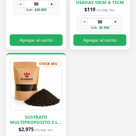
USADAS 10CM A 15CM
−
+
$119
Sub:
$20.850
c/u imp. incl.
−
+
Sub:
$5.950
Agregar al carrito
Agregar al carrito
STOCK 50U
SUSTRATO
MULTIPROPOSITO 2 LTS
ROELPLANT
$2.975
c/u imp. incl.