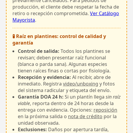
previamente cancelados. Para pedidos de
producción, el cliente debe respetar la fecha de
retiro o recepción comprometida.
Ver Catálogo
Mayorista
.
🧪 Raíz en plantines: control de calidad y
garantía
Control de salida:
Todos los plantines se
revisan; deben presentar raíz funcional
(blanca o parda sana). Algunas especies
tienen raíces finas o cortas por fisiología.
Recepción y evidencia:
Al recibir, abre de
inmediato. Registra
video/unboxing
y fotos
del sistema radicular y etiqueta del envío.
Garantía DOA 24 h:
Si un plantín llega
sin raíz
viable
, reporta dentro de 24 horas desde la
entrega con evidencia. Opciones:
reposición
en la próxima salida o
nota de crédito
por la
unidad observada.
Exclusiones:
Daños por apertura tardía,