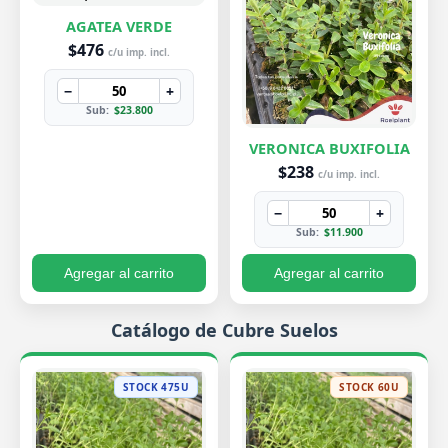
AGATEA VERDE
$476
c/u imp. incl.
−
+
Sub:
$23.800
VERONICA BUXIFOLIA
$238
c/u imp. incl.
−
+
Sub:
$11.900
Agregar al carrito
Agregar al carrito
Catálogo de Cubre Suelos
STOCK 475U
STOCK 60U