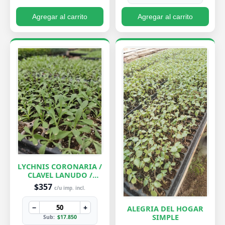
Agregar al carrito
Agregar al carrito
LYCHNIS CORONARIA /
CLAVEL LANUDO /
ABUELA
$357
c/u imp. incl.
−
+
ALEGRIA DEL HOGAR
SIMPLE
Sub:
$17.850