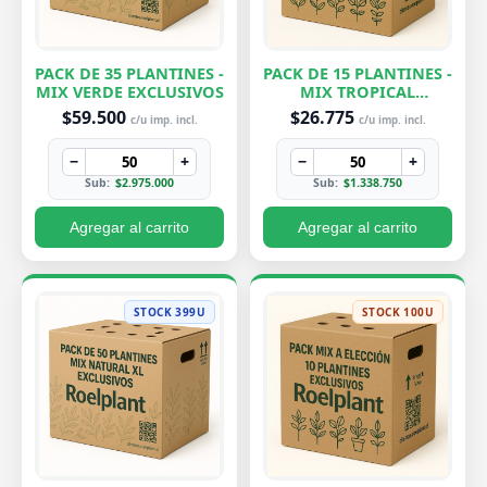
PACK DE 35 PLANTINES -
PACK DE 15 PLANTINES -
MIX VERDE EXCLUSIVOS
MIX TROPICAL
EXCLUSIVOS
$59.500
$26.775
c/u imp. incl.
c/u imp. incl.
−
+
−
+
Sub:
$2.975.000
Sub:
$1.338.750
Agregar al carrito
Agregar al carrito
STOCK 399U
STOCK 100U