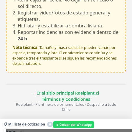
sol directo.
Registrar video/fotos de estado general y
etiquetas.
Hidratar y estabilizar a sombra liviana.
Reportar incidencias con evidencia dentro de
24 h
.
Nota técnica:
Tamaño y masa radicular pueden variar por
especie, temporada y lote. El enraizamiento continúa y se
expande tras el trasplante si se siguen las recomendaciones
de aclimatación.
·
← Ir al sitio principal Roelplant.cl
Términos y Condiciones
Roelplant · Plantinera de ornamentales · Despacho a todo
Chile
📋 Mi lista de cotización
0
📱 Cotizar por WhatsApp
×
Vaciar