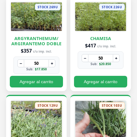
STOCK 269U
STOCK 226U
ARGYRANTHEMUM/
CHAMISA
ARGIRANTEMO DOBLE
$417
c/u imp. incl.
$357
c/u imp. incl.
−
+
−
+
Sub:
$20.850
Sub:
$17.850
Agregar al carrito
Agregar al carrito
STOCK 129U
STOCK 103U