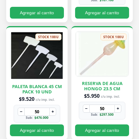
Sub:
$107.100
Agregar al carrito
Agregar al carrito
STOCK 100U
STOCK 100U
RESERVA DE AGUA
PALETA BLANCA 45 CM
HONGO 23.5 CM
PACK 10 UND
$5.950
c/u imp. incl.
$9.520
c/u imp. incl.
−
+
−
+
Sub:
$297.500
Sub:
$476.000
Agregar al carrito
Agregar al carrito