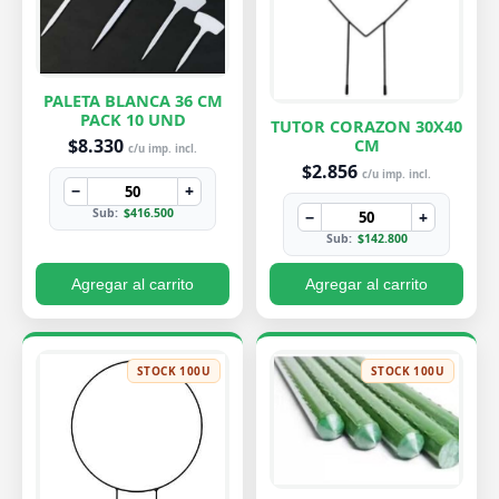
PALETA BLANCA 36 CM
PACK 10 UND
TUTOR CORAZON 30X40
$8.330
CM
c/u imp. incl.
$2.856
c/u imp. incl.
−
+
Sub:
$416.500
−
+
Sub:
$142.800
Agregar al carrito
Agregar al carrito
STOCK 100U
STOCK 100U