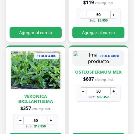
$119
c/u imp. incl.
−
+
Sub:
$5.950
Agregar al carrito
Agregar al carrito
STOCK 438U
STOCK 400U
OSTEOSPERMUM MIX
$607
c/u imp. incl.
−
+
VERONICA
Sub:
$30.350
BRILLANTISIMA
$357
c/u imp. incl.
−
+
Sub:
$17.850