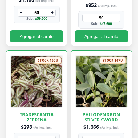
c/u imp. incl.
$952
c/u imp. incl.
−
+
−
+
Sub:
$59.500
Sub:
$47.600
Agregar al carrito
Agregar al carrito
STOCK 160U
STOCK 147U
TRADESCANTIA
PHILODENDRON
ZEBRINA
SILVER SWORD
$298
$1.666
c/u imp. incl.
c/u imp. incl.