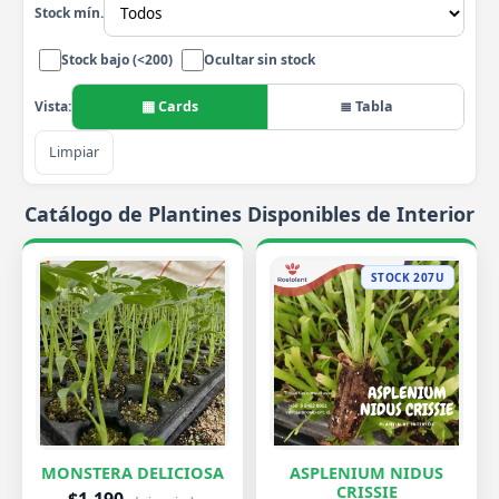
Stock mín.
Stock bajo (<200)
Ocultar sin stock
▦ Cards
≣ Tabla
Vista:
Limpiar
Catálogo de Plantines Disponibles de Interior
STOCK 207U
MONSTERA DELICIOSA
ASPLENIUM NIDUS
CRISSIE
$1.190