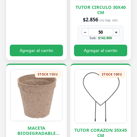
TUTOR CIRCULO 30X40
CM
$2.856
c/u imp. incl.
−
+
Sub:
$142.800
Agregar al carrito
Agregar al carrito
STOCK 155U
STOCK 100U
MACETA
TUTOR CORAZON 35X45
BIODEGRADABLE
CM