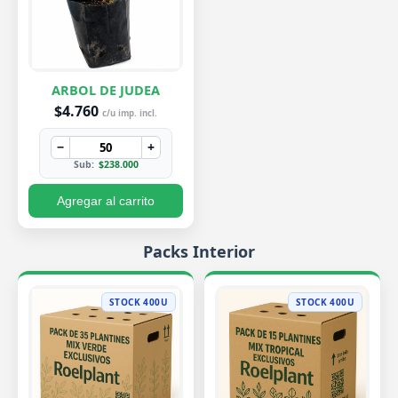
ARBOL DE JUDEA
$4.760
c/u imp. incl.
−
+
Sub:
$238.000
Agregar al carrito
Packs Interior
STOCK 400U
STOCK 400U