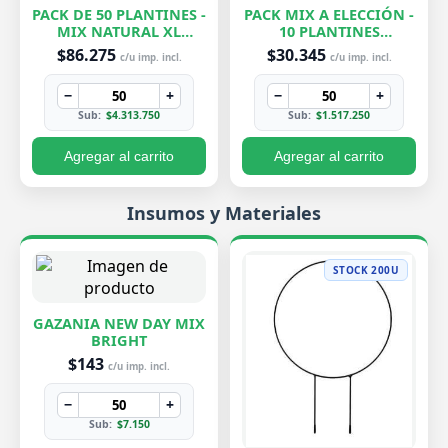
PACK DE 50 PLANTINES -
PACK MIX A ELECCIÓN -
MIX NATURAL XL
10 PLANTINES
EXCLUSIVOS
EXCLUSIVOS
$86.275
$30.345
c/u imp. incl.
c/u imp. incl.
−
+
−
+
Sub:
$4.313.750
Sub:
$1.517.250
Agregar al carrito
Agregar al carrito
Insumos y Materiales
STOCK 200U
GAZANIA NEW DAY MIX
BRIGHT
$143
c/u imp. incl.
−
+
Sub:
$7.150