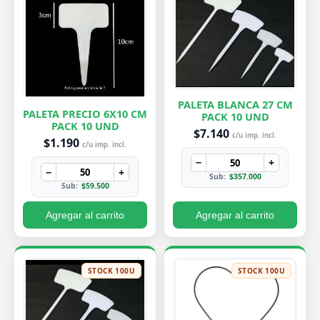
PALETA BLANCA 27 CM
PALETA PRECIO 6X10 CM
PACK 10 UND
PACK 10 UND
$7.140
c/u imp. incl.
$1.190
c/u imp. incl.
−
+
−
+
Sub:
$357.000
Sub:
$59.500
Agregar al carrito
Agregar al carrito
STOCK 100U
STOCK 100U