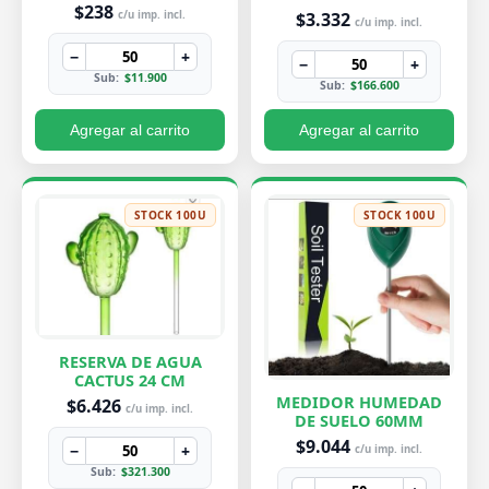
PEQUEÑA 7X8 CM
$238
$3.332
c/u imp. incl.
c/u imp. incl.
−
+
−
+
Sub:
$11.900
Sub:
$166.600
Agregar al carrito
Agregar al carrito
STOCK 100U
STOCK 100U
RESERVA DE AGUA
CACTUS 24 CM
MEDIDOR HUMEDAD
$6.426
c/u imp. incl.
DE SUELO 60MM
$9.044
−
+
c/u imp. incl.
Sub:
$321.300