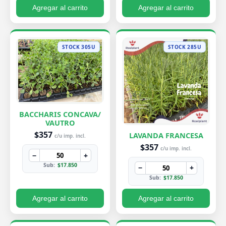
Agregar al carrito
Agregar al carrito
STOCK 305U
STOCK 285U
BACCHARIS CONCAVA/
VAUTRO
$357
LAVANDA FRANCESA
c/u imp. incl.
$357
c/u imp. incl.
−
+
Sub:
$17.850
−
+
Sub:
$17.850
Agregar al carrito
Agregar al carrito