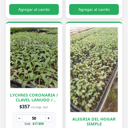
Agregar al carrito
Agregar al carrito
LYCHNIS CORONARIA /
CLAVEL LANUDO /
ABUELA
$357
c/u imp. incl.
−
+
ALEGRIA DEL HOGAR
SIMPLE
Sub:
$17.850