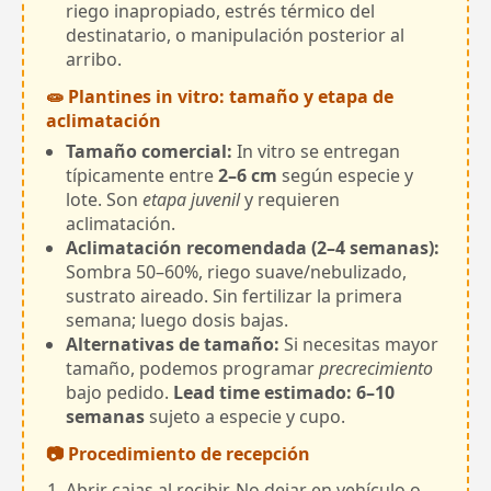
riego inapropiado, estrés térmico del
destinatario, o manipulación posterior al
arribo.
🧫 Plantines in vitro: tamaño y etapa de
aclimatación
Tamaño comercial:
In vitro se entregan
típicamente entre
2–6 cm
según especie y
lote. Son
etapa juvenil
y requieren
aclimatación.
Aclimatación recomendada (2–4 semanas):
Sombra 50–60%, riego suave/nebulizado,
sustrato aireado. Sin fertilizar la primera
semana; luego dosis bajas.
Alternativas de tamaño:
Si necesitas mayor
tamaño, podemos programar
precrecimiento
bajo pedido.
Lead time estimado: 6–10
semanas
sujeto a especie y cupo.
📷 Procedimiento de recepción
Abrir cajas al recibir. No dejar en vehículo o