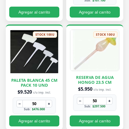
Sub:
$107.100
Agregar al carrito
Agregar al carrito
STOCK 100U
STOCK 100U
RESERVA DE AGUA
PALETA BLANCA 45 CM
HONGO 23.5 CM
PACK 10 UND
$5.950
c/u imp. incl.
$9.520
c/u imp. incl.
−
+
−
+
Sub:
$297.500
Sub:
$476.000
Agregar al carrito
Agregar al carrito