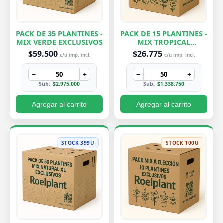
PACK DE 35 PLANTINES -
PACK DE 15 PLANTINES -
MIX VERDE EXCLUSIVOS
MIX TROPICAL
EXCLUSIVOS
$59.500
$26.775
c/u imp. incl.
c/u imp. incl.
−
+
−
+
Sub:
$2.975.000
Sub:
$1.338.750
Agregar al carrito
Agregar al carrito
STOCK 399U
STOCK 100U