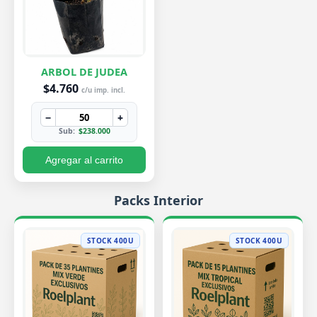
ARBOL DE JUDEA
$4.760
c/u imp. incl.
−
+
Sub:
$238.000
Agregar al carrito
Packs Interior
STOCK 400U
STOCK 400U