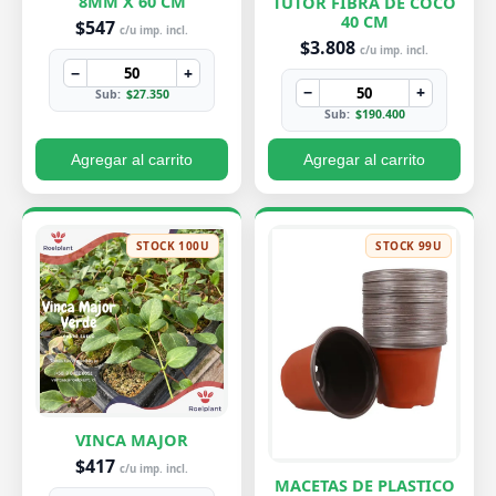
8MM X 60 CM
TUTOR FIBRA DE COCO
40 CM
$547
c/u imp. incl.
$3.808
c/u imp. incl.
−
+
−
+
Sub:
$27.350
Sub:
$190.400
Agregar al carrito
Agregar al carrito
STOCK 100U
STOCK 99U
VINCA MAJOR
$417
c/u imp. incl.
MACETAS DE PLASTICO