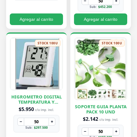
−
+
Sub:
$452.200
Agregar al carrito
Agregar al carrito
STOCK 100U
STOCK 100U
HIGROMETRO DIGITAL
TEMPERATURA Y
SOPORTE GUIA PLANTA
HUMEDAD
$5.950
c/u imp. incl.
PACK 10 UND
$2.142
c/u imp. incl.
−
+
Sub:
$297.500
−
+