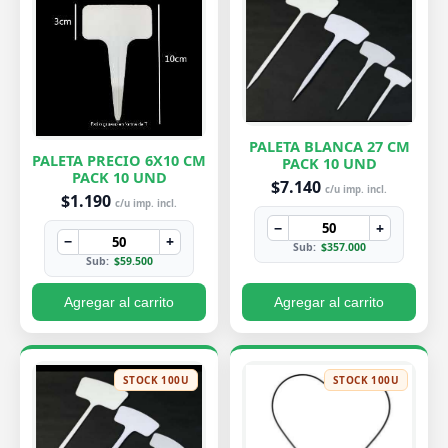
PALETA BLANCA 27 CM
PALETA PRECIO 6X10 CM
PACK 10 UND
PACK 10 UND
$7.140
c/u imp. incl.
$1.190
c/u imp. incl.
−
+
−
+
Sub:
$357.000
Sub:
$59.500
Agregar al carrito
Agregar al carrito
STOCK 100U
STOCK 100U