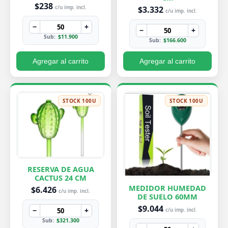
PEQUEÑA 7X8 CM
$238
$3.332
c/u imp. incl.
c/u imp. incl.
−
+
−
+
Sub:
$11.900
Sub:
$166.600
Agregar al carrito
Agregar al carrito
STOCK 100U
STOCK 100U
RESERVA DE AGUA
CACTUS 24 CM
MEDIDOR HUMEDAD
$6.426
c/u imp. incl.
DE SUELO 60MM
$9.044
−
+
c/u imp. incl.
Sub:
$321.300