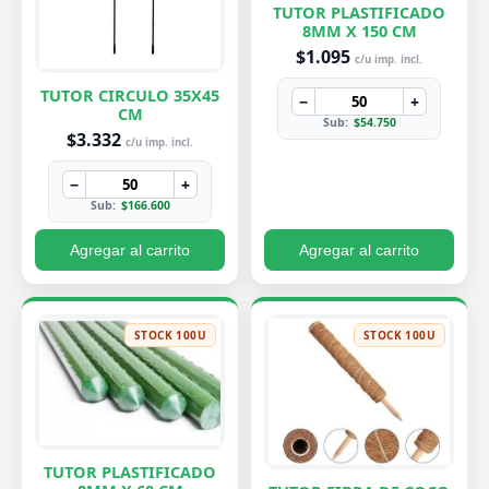
TUTOR PLASTIFICADO
8MM X 150 CM
$1.095
c/u imp. incl.
TUTOR CIRCULO 35X45
−
+
CM
Sub:
$54.750
$3.332
c/u imp. incl.
−
+
Sub:
$166.600
Agregar al carrito
Agregar al carrito
STOCK 100U
STOCK 100U
TUTOR PLASTIFICADO