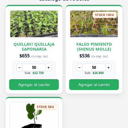
STOCK 145U
QUILLAY/ QUILLAJA
FALSO PIMIENTO
SAPONARIA
(SHINUS MOLLE)
$655
$536
c/u imp. incl.
c/u imp. incl.
−
+
−
+
Sub:
$32.750
Sub:
$26.800
Agregar al carrito
Agregar al carrito
STOCK 58U