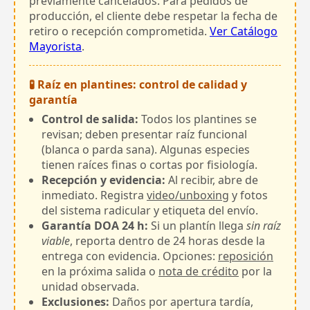
previamente cancelados. Para pedidos de
producción, el cliente debe respetar la fecha de
retiro o recepción comprometida.
Ver Catálogo
Mayorista
.
🧪 Raíz en plantines: control de calidad y
garantía
Control de salida:
Todos los plantines se
revisan; deben presentar raíz funcional
(blanca o parda sana). Algunas especies
tienen raíces finas o cortas por fisiología.
Recepción y evidencia:
Al recibir, abre de
inmediato. Registra
video/unboxing
y fotos
del sistema radicular y etiqueta del envío.
Garantía DOA 24 h:
Si un plantín llega
sin raíz
viable
, reporta dentro de 24 horas desde la
entrega con evidencia. Opciones:
reposición
en la próxima salida o
nota de crédito
por la
unidad observada.
Exclusiones:
Daños por apertura tardía,