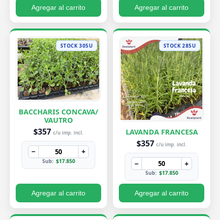
Agregar al carrito
Agregar al carrito
STOCK 305U
STOCK 285U
BACCHARIS CONCAVA/
VAUTRO
$357
LAVANDA FRANCESA
c/u imp. incl.
$357
c/u imp. incl.
−
+
Sub:
$17.850
−
+
Sub:
$17.850
Agregar al carrito
Agregar al carrito