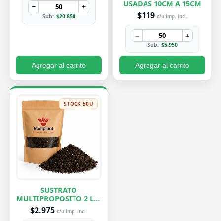
USADAS 10CM A 15CM
−
+
$119
Sub:
$20.850
c/u imp. incl.
−
+
Sub:
$5.950
Agregar al carrito
Agregar al carrito
STOCK 50U
SUSTRATO
MULTIPROPOSITO 2 LTS
ROELPLANT
$2.975
c/u imp. incl.