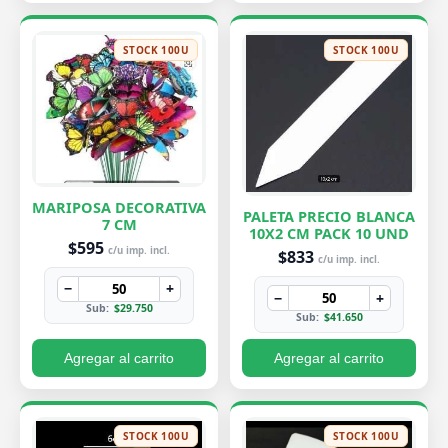
STOCK 100U
STOCK 100U
MARIPOSA DECORATIVA
PALETA PRECIO BLANCA
7 CM
10X2 CM PACK 10 UND
$595
c/u imp. incl.
$833
c/u imp. incl.
−
+
−
+
Sub:
$29.750
Sub:
$41.650
Agregar al carrito
Agregar al carrito
STOCK 100U
STOCK 100U