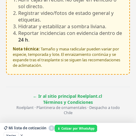
sol directo.
Registrar video/fotos de estado general y
etiquetas.
Hidratar y estabilizar a sombra liviana.
Reportar incidencias con evidencia dentro de
24 h
.
Nota técnica:
Tamaño y masa radicular pueden variar por
especie, temporada y lote. El enraizamiento continúa y se
expande tras el trasplante si se siguen las recomendaciones
de aclimatación.
·
← Ir al sitio principal Roelplant.cl
Términos y Condiciones
Roelplant · Plantinera de ornamentales · Despacho a todo
Chile
📋 Mi lista de cotización
0
📱 Cotizar por WhatsApp
×
Vaciar