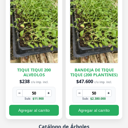
TIQUI TIQUI 200
BANDEJA DE TIQUI
ALVEOLOS
TIQUI (200 PLANTINES)
$238
$47.600
c/u imp. incl.
c/u imp. incl.
−
+
−
+
Sub:
$11.900
Sub:
$2.380.000
Agregar al carrito
Agregar al carrito
Catálogo de Árboles