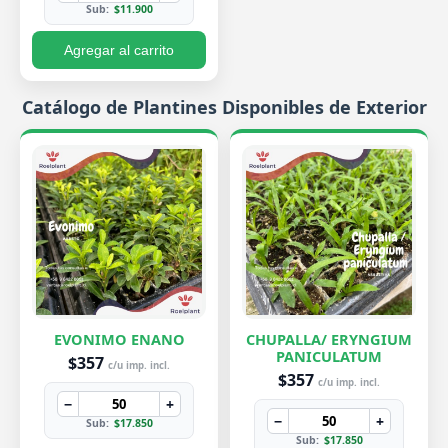
Sub:
$11.900
Agregar al carrito
Catálogo de Plantines Disponibles de Exterior
EVONIMO ENANO
CHUPALLA/ ERYNGIUM
PANICULATUM
$357
c/u imp. incl.
$357
c/u imp. incl.
−
+
−
+
Sub:
$17.850
Sub:
$17.850