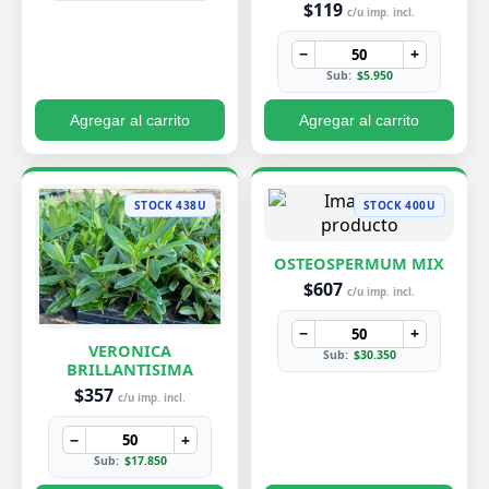
$119
c/u imp. incl.
−
+
Sub:
$5.950
Agregar al carrito
Agregar al carrito
STOCK 438U
STOCK 400U
OSTEOSPERMUM MIX
$607
c/u imp. incl.
−
+
VERONICA
Sub:
$30.350
BRILLANTISIMA
$357
c/u imp. incl.
−
+
Sub:
$17.850