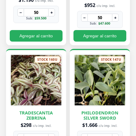
$1.190
c/u imp. incl.
$952
c/u imp. incl.
−
+
−
+
Sub:
$59.500
Sub:
$47.600
Agregar al carrito
Agregar al carrito
STOCK 160U
STOCK 147U
TRADESCANTIA
PHILODENDRON
ZEBRINA
SILVER SWORD
$298
$1.666
c/u imp. incl.
c/u imp. incl.