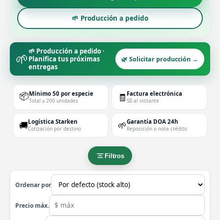
🌱 Producción a pedido
🌱 Producción a pedido ·
🌱
Planifica tus próximas
🌿 Solicitar producción →
entregas
📦
Mínimo 50 por especie
Factura electrónica
🧾
Total ≥ 200 unidades
SII al instante
Logística Starken
Garantía DOA 24h
🚚
🌱
Cotización por destino
Reposición o nota crédito
Filtros
Ordenar por
Precio máx.