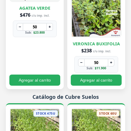
AGATEA VERDE
$476
c/u imp. incl.
−
+
Sub:
$23.800
VERONICA BUXIFOLIA
$238
c/u imp. incl.
−
+
Sub:
$11.900
Agregar al carrito
Agregar al carrito
Catálogo de Cubre Suelos
STOCK 475U
STOCK 60U