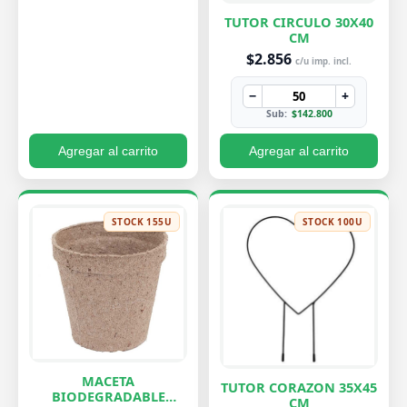
TUTOR CIRCULO 30X40
CM
$2.856
c/u imp. incl.
−
+
Sub:
$142.800
Agregar al carrito
Agregar al carrito
STOCK 155U
STOCK 100U
MACETA
TUTOR CORAZON 35X45
BIODEGRADABLE
CM