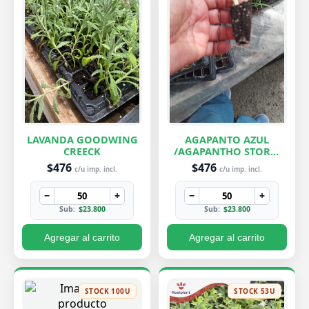
LAVANDA GOODWING
AGAPANTO AZUL
CREECK
/AGAPANTHO STORM
CLOUD
$476
$476
c/u imp. incl.
c/u imp. incl.
−
+
−
+
Sub:
$23.800
Sub:
$23.800
Agregar al carrito
Agregar al carrito
STOCK 100U
STOCK 53U