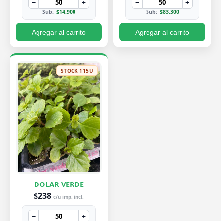
−
+
−
+
Sub:
$14.900
Sub:
$83.300
Agregar al carrito
Agregar al carrito
STOCK 115U
DOLAR VERDE
$238
c/u imp. incl.
−
+