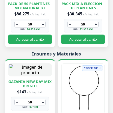
PACK DE 50 PLANTINES -
PACK MIX A ELECCIÓN -
MIX NATURAL XL
10 PLANTINES
EXCLUSIVOS
EXCLUSIVOS
$86.275
$30.345
c/u imp. incl.
c/u imp. incl.
−
+
−
+
Sub:
$4.313.750
Sub:
$1.517.250
Agregar al carrito
Agregar al carrito
Insumos y Materiales
STOCK 200U
GAZANIA NEW DAY MIX
BRIGHT
$143
c/u imp. incl.
−
+
Sub:
$7.150