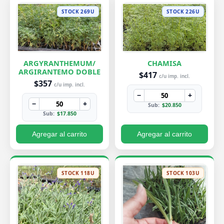
STOCK 269U
STOCK 226U
ARGYRANTHEMUM/
CHAMISA
ARGIRANTEMO DOBLE
$417
c/u imp. incl.
$357
c/u imp. incl.
−
+
−
+
Sub:
$20.850
Sub:
$17.850
Agregar al carrito
Agregar al carrito
STOCK 118U
STOCK 103U