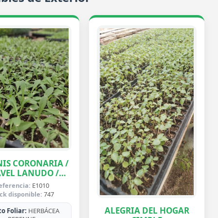
IS CORONARIA /
VEL LANUDO /
ABUELA
eferencia:
E1010
ck disponible:
747
ALEGRIA DEL HOGAR
o Foliar:
HERBÁCEA