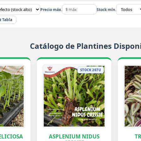
Precio máx.
Stock mín.
≣ Tabla
Catálogo de Plantines Disponi
STOCK 207U
LICIOSA
ASPLENIUM NIDUS
T