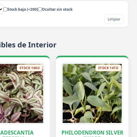
Stock bajo (<200)
Ocultar sin stock
Limpiar
bles de Interior
STOCK 160U
STOCK 147U
RADESCANTIA
PHILODENDRON SILVER