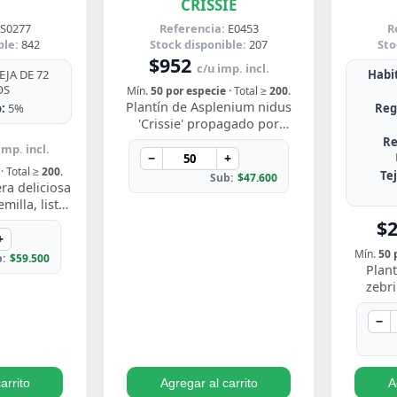
CRISSIE
S0277
Referencia:
E0453
R
ble:
842
Stock disponible:
207
Sto
$952
c/u imp. incl.
JA DE 72
Habit
OS
Mín.
50 por especie
· Total ≥
200
.
Plantín de Asplenium nidus
:
5%
Reg
'Crissie' propagado por
esqueje enraizado, con
Re
imp. incl.
frondas de bordes ondulados
−
+
· Total ≥
200
.
y festoneados que…
Te
Sub:
$47.600
ra deliciosa
illa, listo
y ver crecer
$
s perforadas
+
Mín.
50 
:
$59.500
Plant
zebr
esquej
llamati
−
ton
arrito
Agregar al carrito
A