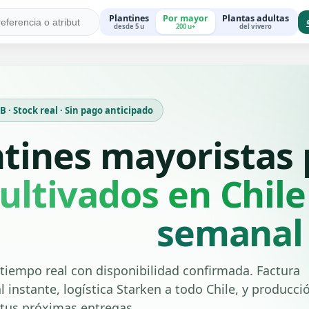
Plantines
Por mayor
Plantas adultas
desde 5 u
200 u+
del vivero
 · Stock real · Sin pago anticipado
ntines mayoristas
ultivados en Chile
semanal
tiempo real con disponibilidad confirmada. Factura
l instante, logística Starken a todo Chile, y producci
 tus próximas entregas.