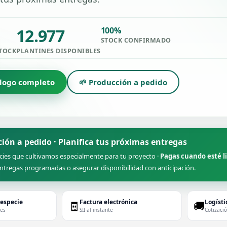
12.977
100%
STOCK CONFIRMADO
STOCK
PLANTINES DISPONIBLES
álogo completo
🌱 Producción a pedido
ción a pedido · Planifica tus próximas entregas
cies que cultivamos especialmente para tu proyecto ·
Pagas cuando esté l
ntregas programadas o asegurar disponibilidad con anticipación.
 especie
Factura electrónica
Logísti
🧾
🚚
des
SII al instante
Cotizaci