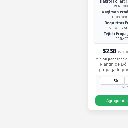
Habito Foliar:
H
PERENN
Regimen Prod
CONTIN
Requisitos P
NEBULIZA
Tejido Propa
HERBÁC
$238
c/u im
Mín.
50 por especie
Plantín de Dól
propagado por
enraizado, co
redondeadas de
−
brillante y crecim
Sub
Agregar al c