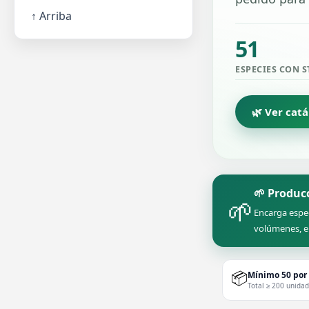
↑ Arriba
51
ESPECIES CON 
🌿 Ver cat
🌱 Produc
🌱
Encarga espe
volúmenes, e
📦
Mínimo 50 por
Total ≥ 200 unida