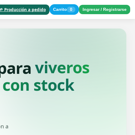
🌱 Producción a pedido
Carrito
0
Ingresar / Registrarse
paisajistas
 para
 con stock
ón a