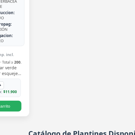
ERBÁCEA
E
uccion:
UO
ropag:
CIÓN
gacion:
EO
p. incl.
· Total ≥
200
.
ar verde
 esqueje
n hojas
 un verde
+
iento trepa…
:
$11.900
arrito
Catálogo de Plantines Disponi