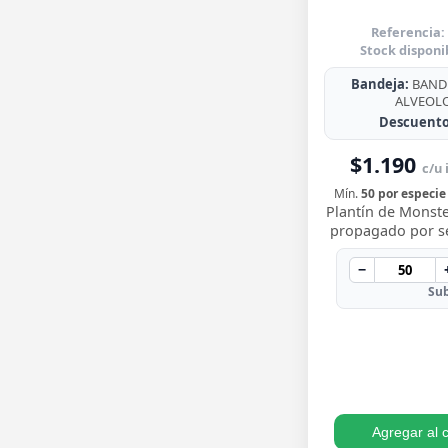
Referencia:
Stock disponi
Bandeja:
BANDE
ALVEOL
Descuento
$1.190
c/u 
Mín.
50 por especie
Plantín de Monste
propagado por sem
para trasplantar 
sus icónicas hoja
−
…
Sub
Agregar al c