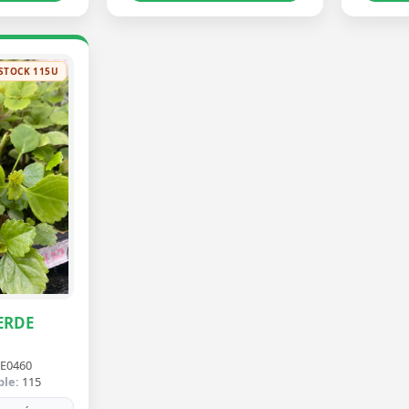
STOCK 115U
ERDE
E0460
ble:
115