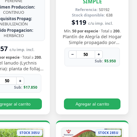
SIMPLE
PERENNE
imen Produccion:
Referencia:
S0192
CONTINUO
Stock disponible:
638
quisitos Propag:
$119
c/u imp. incl.
NEBULIZACIÓN
jido Propagacion:
Mín.
50 por especie
· Total ≥
200
.
HERBÁCEO
Plantín de Alegría del Hogar
Simple propagado por
357
semilla, con flores delicadas
c/u imp. incl.
en tonos rosados y blancos
−
+
por especie
· Total ≥
200
.
que florecen…
Sub:
$5.950
el lanudo (Lychnis
ia): planta de follaje
rciopelado y vibrantes
 magenta en verano.
+
Rústica y…
Sub:
$17.850
gregar al carrito
Agregar al carrito
STOCK 305U
STOCK 285U