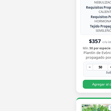
NEBULIZA
Requisitos Prop
CALIEN
Requisitos P
HORMONA 
Tejido Propa
SEMILEÑ
$357
c/u im
Mín.
50 por especie
Plantín de Evó
propagado por
enraizado, arbus
de follaje pere
−
brillante con
Sub
Agregar al c