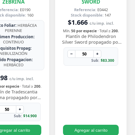
ZEBRINA
SWORD
eferencia:
E0190
Referencia:
E0442
ck disponible:
160
Stock disponible:
147
$1.666
c/u imp. incl.
o Foliar:
HERBÁCEA
PERENNE
Mín.
50 por especie
· Total ≥
200
.
Plantín de Philodendron
imen Produccion:
CONTINUO
Silver Sword propagado por
esqueje ya enraizado, con
quisitos Propag:
NEBULIZACIÓN
hojas lanceoladas de un
−
+
plateado metálico …
jido Propagacion:
Sub:
$83.300
HERBÁCEO
298
c/u imp. incl.
por especie
· Total ≥
200
.
ín de Tradescantia
ina propagado por
e enraizado, con ese
vo follaje bicolor de
+
os morado y pl…
Sub:
$14.900
gregar al carrito
Agregar al carrito