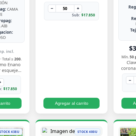
de Chile, rústica, de hojas en
CIÓN
Reg
roseta con bordes espinosos.
−
+
ag:
CAMA
Muy resisten…
TE
Sub:
$17.850
Re
ropag:
AIB
Te
gacion:
OSO
$
p. incl.
Mín.
50 
· Total ≥
200
.
Clav
nimo Enano
coronar
 esqueje
gris ate
to compacto
flores
−
nne verde
+
 borde…
:
$17.850
arrito
Agregar al carrito
A
STOCK 438U
STOCK 400U