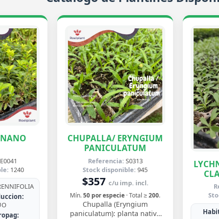
ENANO
CHUPALLA/ ERYNGIUM
PANICULATUM
E0041
Referencia:
S0313
LYCHN
le:
1240
Stock disponible:
945
CLA
$357
c/u imp. incl.
ENNIFOLIA
R
Sto
Mín.
50 por especie
· Total ≥
200
.
uccion:
Chupalla (Eryngium
UO
Habit
paniculatum): planta nativa
ropag: