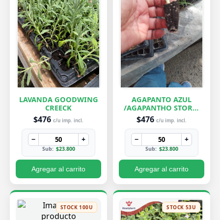
LAVANDA GOODWING
AGAPANTO AZUL
CREECK
/AGAPANTHO STORM
CLOUD
$476
$476
c/u imp. incl.
c/u imp. incl.
−
+
−
+
Sub:
$23.800
Sub:
$23.800
Agregar al carrito
Agregar al carrito
STOCK 100U
STOCK 53U