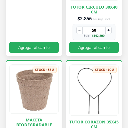
TUTOR CIRCULO 30X40
CM
$2.856
c/u imp. incl.
−
+
Sub:
$142.800
Agregar al carrito
Agregar al carrito
STOCK 155U
STOCK 100U
MACETA
TUTOR CORAZON 35X45
BIODEGRADABLE
CM