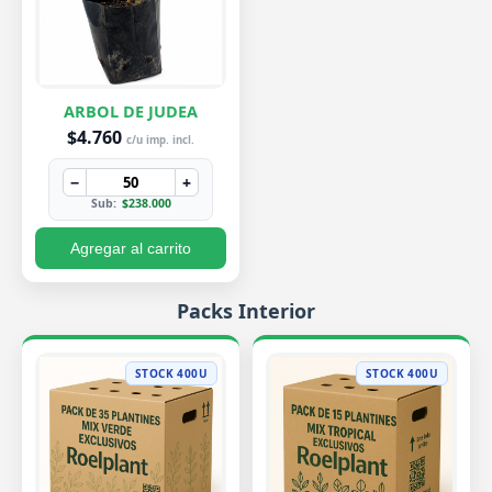
ARBOL DE JUDEA
$4.760
c/u imp. incl.
−
+
Sub:
$238.000
Agregar al carrito
Packs Interior
STOCK 400U
STOCK 400U