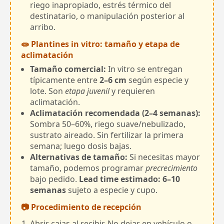
riego inapropiado, estrés térmico del
destinatario, o manipulación posterior al
arribo.
🧫 Plantines in vitro: tamaño y etapa de
aclimatación
Tamaño comercial:
In vitro se entregan
típicamente entre
2–6 cm
según especie y
lote. Son
etapa juvenil
y requieren
aclimatación.
Aclimatación recomendada (2–4 semanas):
Sombra 50–60%, riego suave/nebulizado,
sustrato aireado. Sin fertilizar la primera
semana; luego dosis bajas.
Alternativas de tamaño:
Si necesitas mayor
tamaño, podemos programar
precrecimiento
bajo pedido.
Lead time estimado: 6–10
semanas
sujeto a especie y cupo.
📷 Procedimiento de recepción
Abrir cajas al recibir. No dejar en vehículo o