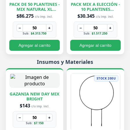
PACK DE 50 PLANTINES -
PACK MIX A ELECCIÓN -
MIX NATURAL XL
10 PLANTINES
EXCLUSIVOS
EXCLUSIVOS
$86.275
$30.345
c/u imp. incl.
c/u imp. incl.
−
+
−
+
Sub:
$4.313.750
Sub:
$1.517.250
Agregar al carrito
Agregar al carrito
Insumos y Materiales
STOCK 200U
GAZANIA NEW DAY MIX
BRIGHT
$143
c/u imp. incl.
−
+
Sub:
$7.150