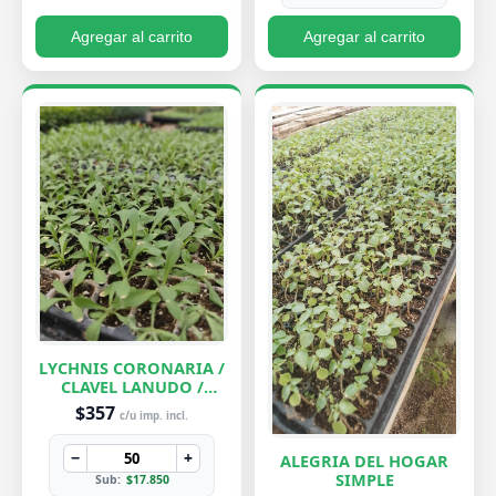
Agregar al carrito
Agregar al carrito
LYCHNIS CORONARIA /
CLAVEL LANUDO /
ABUELA
$357
c/u imp. incl.
−
+
ALEGRIA DEL HOGAR
SIMPLE
Sub:
$17.850