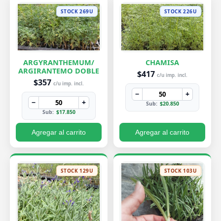
STOCK 269U
STOCK 226U
ARGYRANTHEMUM/
CHAMISA
ARGIRANTEMO DOBLE
$417
c/u imp. incl.
$357
c/u imp. incl.
−
+
−
+
Sub:
$20.850
Sub:
$17.850
Agregar al carrito
Agregar al carrito
STOCK 129U
STOCK 103U