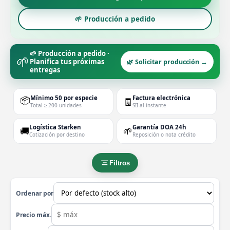
🌱 Producción a pedido
🌱 Producción a pedido ·
🌱
Planifica tus próximas
🌿 Solicitar producción →
entregas
📦
Mínimo 50 por especie
Factura electrónica
🧾
Total ≥ 200 unidades
SII al instante
Logística Starken
Garantía DOA 24h
🚚
🌱
Cotización por destino
Reposición o nota crédito
Filtros
Ordenar por
Precio máx.