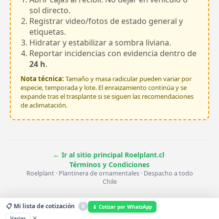
sol directo.
Registrar video/fotos de estado general y
etiquetas.
Hidratar y estabilizar a sombra liviana.
Reportar incidencias con evidencia dentro de
24 h
.
Nota técnica:
Tamaño y masa radicular pueden variar por
especie, temporada y lote. El enraizamiento continúa y se
expande tras el trasplante si se siguen las recomendaciones
de aclimatación.
·
← Ir al sitio principal Roelplant.cl
Términos y Condiciones
Roelplant · Plantinera de ornamentales · Despacho a todo
Chile
📋 Mi lista de cotización
0
📱 Cotizar por WhatsApp
×
Vaciar