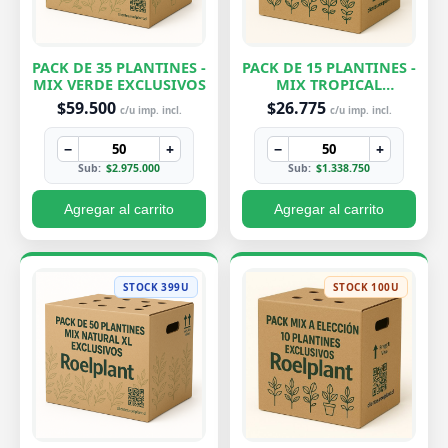
PACK DE 35 PLANTINES -
PACK DE 15 PLANTINES -
MIX VERDE EXCLUSIVOS
MIX TROPICAL
EXCLUSIVOS
$59.500
$26.775
c/u imp. incl.
c/u imp. incl.
−
+
−
+
Sub:
$2.975.000
Sub:
$1.338.750
Agregar al carrito
Agregar al carrito
STOCK 399U
STOCK 100U