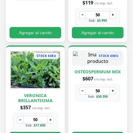
$119
c/u imp. incl.
−
+
Sub:
$5.950
Agregar al carrito
Agregar al carrito
STOCK 438U
STOCK 400U
OSTEOSPERMUM MIX
$607
c/u imp. incl.
−
+
VERONICA
Sub:
$30.350
BRILLANTISIMA
$357
c/u imp. incl.
−
+
Sub:
$17.850