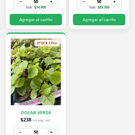
−
+
−
+
Sub:
$14.900
Sub:
$83.300
Agregar al carrito
Agregar al carrito
STOCK 115U
DOLAR VERDE
$238
c/u imp. incl.
−
+