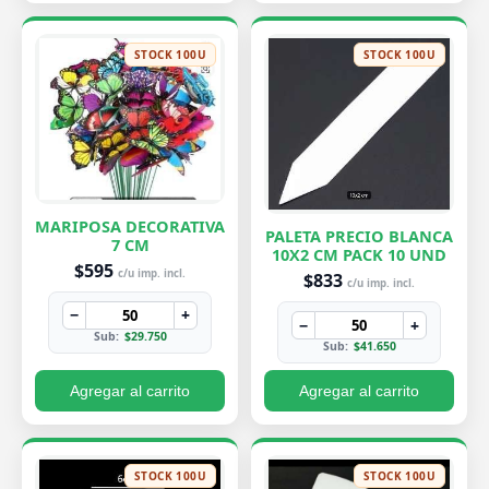
STOCK 100U
STOCK 100U
MARIPOSA DECORATIVA
PALETA PRECIO BLANCA
7 CM
10X2 CM PACK 10 UND
$595
c/u imp. incl.
$833
c/u imp. incl.
−
+
−
+
Sub:
$29.750
Sub:
$41.650
Agregar al carrito
Agregar al carrito
STOCK 100U
STOCK 100U