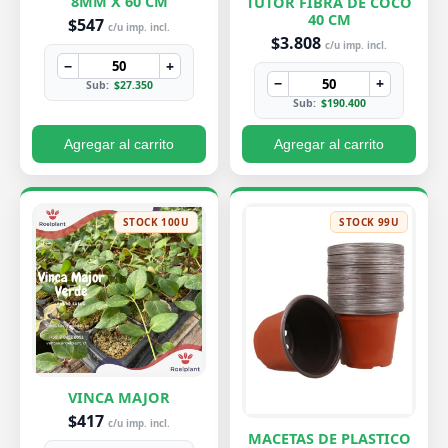
8MM X 60 CM
TUTOR FIBRA DE COCO
40 CM
$547
c/u imp. incl.
$3.808
c/u imp. incl.
−
+
−
+
Sub:
$27.350
Sub:
$190.400
Agregar al carrito
Agregar al carrito
STOCK 100U
STOCK 99U
VINCA MAJOR
$417
c/u imp. incl.
MACETAS DE PLASTICO