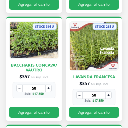
Agregar al carrito
Agregar al carrito
STOCK 305U
STOCK 285U
BACCHARIS CONCAVA/
VAUTRO
$357
LAVANDA FRANCESA
c/u imp. incl.
$357
c/u imp. incl.
−
+
Sub:
$17.850
−
+
Sub:
$17.850
Agregar al carrito
Agregar al carrito