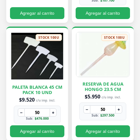
Sub:
$107.100
Agregar al carrito
Agregar al carrito
STOCK 100U
STOCK 100U
RESERVA DE AGUA
PALETA BLANCA 45 CM
HONGO 23.5 CM
PACK 10 UND
$5.950
c/u imp. incl.
$9.520
c/u imp. incl.
−
+
−
+
Sub:
$297.500
Sub:
$476.000
Agregar al carrito
Agregar al carrito