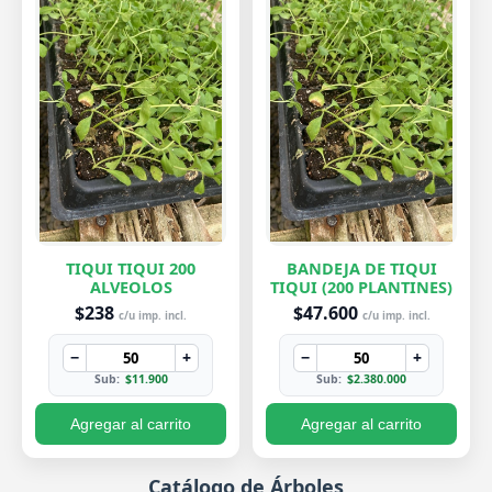
TIQUI TIQUI 200
BANDEJA DE TIQUI
ALVEOLOS
TIQUI (200 PLANTINES)
$238
$47.600
c/u imp. incl.
c/u imp. incl.
−
+
−
+
Sub:
$11.900
Sub:
$2.380.000
Agregar al carrito
Agregar al carrito
Catálogo de Árboles