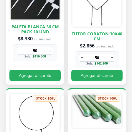
PALETA BLANCA 36 CM
PACK 10 UND
TUTOR CORAZON 30X40
$8.330
CM
c/u imp. incl.
$2.856
c/u imp. incl.
−
+
Sub:
$416.500
−
+
Sub:
$142.800
Agregar al carrito
Agregar al carrito
STOCK 100U
STOCK 100U