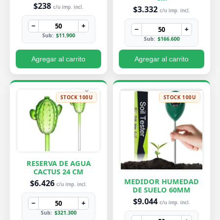
PEQUEÑA 7X8 CM
$238
$3.332
c/u imp. incl.
c/u imp. incl.
−
+
−
+
Sub:
$11.900
Sub:
$166.600
Agregar al carrito
Agregar al carrito
STOCK 100U
STOCK 100U
RESERVA DE AGUA
CACTUS 24 CM
MEDIDOR HUMEDAD
$6.426
c/u imp. incl.
DE SUELO 60MM
$9.044
−
+
c/u imp. incl.
Sub:
$321.300