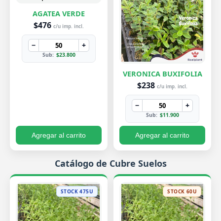
AGATEA VERDE
$476
c/u imp. incl.
−
+
Sub:
$23.800
VERONICA BUXIFOLIA
$238
c/u imp. incl.
−
+
Sub:
$11.900
Agregar al carrito
Agregar al carrito
Catálogo de Cubre Suelos
STOCK 475U
STOCK 60U