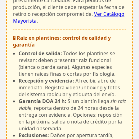
previamente cancelados. Para pedidos de
producción, el cliente debe respetar la fecha de
retiro o recepción comprometida.
Ver Catálogo
Mayorista
.
🧪 Raíz en plantines: control de calidad y
garantía
Control de salida:
Todos los plantines se
revisan; deben presentar raíz funcional
(blanca o parda sana). Algunas especies
tienen raíces finas o cortas por fisiología.
Recepción y evidencia:
Al recibir, abre de
inmediato. Registra
video/unboxing
y fotos
del sistema radicular y etiqueta del envío.
Garantía DOA 24 h:
Si un plantín llega
sin raíz
viable
, reporta dentro de 24 horas desde la
entrega con evidencia. Opciones:
reposición
en la próxima salida o
nota de crédito
por la
unidad observada.
Exclusiones:
Daños por apertura tardía,