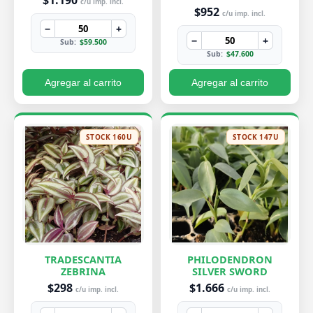
$1.190
c/u imp. incl.
$952
c/u imp. incl.
−
+
−
+
Sub:
$59.500
Sub:
$47.600
Agregar al carrito
Agregar al carrito
STOCK 160U
STOCK 147U
TRADESCANTIA
PHILODENDRON
ZEBRINA
SILVER SWORD
$298
$1.666
c/u imp. incl.
c/u imp. incl.