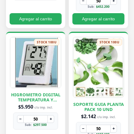
−
+
Sub:
$452.200
Agregar al carrito
Agregar al carrito
STOCK 100U
STOCK 100U
HIGROMETRO DIGITAL
TEMPERATURA Y
SOPORTE GUIA PLANTA
HUMEDAD
$5.950
c/u imp. incl.
PACK 10 UND
$2.142
c/u imp. incl.
−
+
Sub:
$297.500
−
+