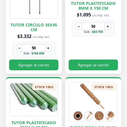
TUTOR PLASTIFICADO
8MM X 150 CM
$1.095
c/u imp. incl.
TUTOR CIRCULO 35X45
−
+
CM
Sub:
$54.750
$3.332
c/u imp. incl.
−
+
Sub:
$166.600
Agregar al carrito
Agregar al carrito
STOCK 100U
STOCK 100U
TUTOR PLASTIFICADO