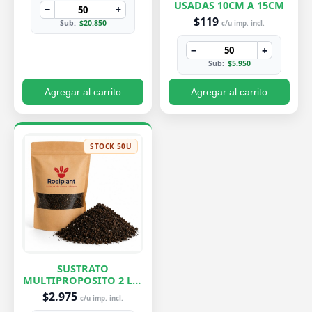
USADAS 10CM A 15CM
−
+
$119
Sub:
$20.850
c/u imp. incl.
−
+
Sub:
$5.950
Agregar al carrito
Agregar al carrito
STOCK 50U
SUSTRATO
MULTIPROPOSITO 2 LTS
ROELPLANT
$2.975
c/u imp. incl.