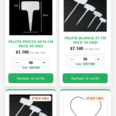
PALETA BLANCA 27 CM
PALETA PRECIO 6X10 CM
PACK 10 UND
PACK 10 UND
$7.140
c/u imp. incl.
$1.190
c/u imp. incl.
−
+
−
+
Sub:
$357.000
Sub:
$59.500
Agregar al carrito
Agregar al carrito
STOCK 100U
STOCK 100U