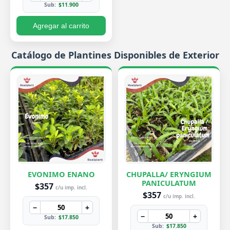
Sub:
$11.900
Agregar al carrito
Catálogo de Plantines Disponibles de Exterior
EVONIMO ENANO
CHUPALLA/ ERYNGIUM
PANICULATUM
$357
c/u imp. incl.
$357
c/u imp. incl.
−
+
−
+
Sub:
$17.850
Sub:
$17.850