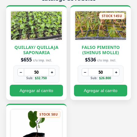
STOCK 145U
QUILLAY/ QUILLAJA
FALSO PIMIENTO
SAPONARIA
(SHINUS MOLLE)
$655
$536
c/u imp. incl.
c/u imp. incl.
−
+
−
+
Sub:
$32.750
Sub:
$26.800
Agregar al carrito
Agregar al carrito
STOCK 58U