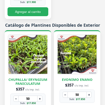
Sub:
$11.900
Agregar al carrito
Catálogo de Plantines Disponibles de Exterior
CHUPALLA/ ERYNGIUM
EVONIMO ENANO
PANICULATUM
$357
c/u imp. incl.
$357
c/u imp. incl.
−
+
−
+
Sub:
$17.850
Sub:
$17.850