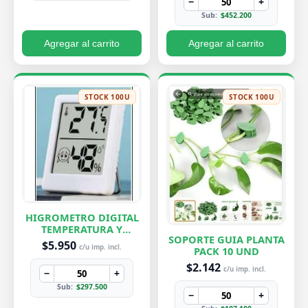
−
+
Sub:
$452.200
Agregar al carrito
Agregar al carrito
STOCK 100U
STOCK 100U
HIGROMETRO DIGITAL
TEMPERATURA Y
SOPORTE GUIA PLANTA
HUMEDAD
$5.950
c/u imp. incl.
PACK 10 UND
$2.142
c/u imp. incl.
−
+
Sub:
$297.500
−
+