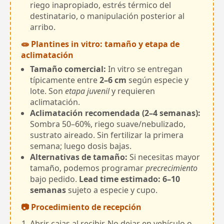
riego inapropiado, estrés térmico del
destinatario, o manipulación posterior al
arribo.
🧫 Plantines in vitro: tamaño y etapa de
aclimatación
Tamaño comercial:
In vitro se entregan
típicamente entre
2–6 cm
según especie y
lote. Son
etapa juvenil
y requieren
aclimatación.
Aclimatación recomendada (2–4 semanas):
Sombra 50–60%, riego suave/nebulizado,
sustrato aireado. Sin fertilizar la primera
semana; luego dosis bajas.
Alternativas de tamaño:
Si necesitas mayor
tamaño, podemos programar
precrecimiento
bajo pedido.
Lead time estimado: 6–10
semanas
sujeto a especie y cupo.
📷 Procedimiento de recepción
Abrir cajas al recibir. No dejar en vehículo o