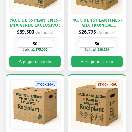
PACK DE 35 PLANTINES -
PACK DE 15 PLANTINES -
MIX VERDE EXCLUSIVOS
MIX TROPICAL
EXCLUSIVOS
$59.500
$26.775
c/u imp. incl.
c/u imp. incl.
−
+
−
+
Sub:
$2.975.000
Sub:
$1.338.750
Agregar al carrito
Agregar al carrito
STOCK 399U
STOCK 100U