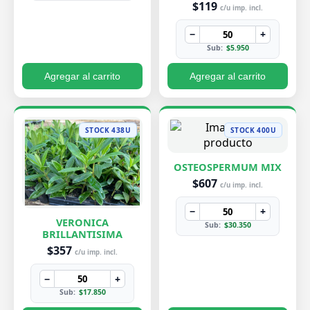
$119
c/u imp. incl.
−
+
Sub:
$5.950
Agregar al carrito
Agregar al carrito
STOCK 438U
STOCK 400U
OSTEOSPERMUM MIX
$607
c/u imp. incl.
−
+
VERONICA
Sub:
$30.350
BRILLANTISIMA
$357
c/u imp. incl.
−
+
Sub:
$17.850