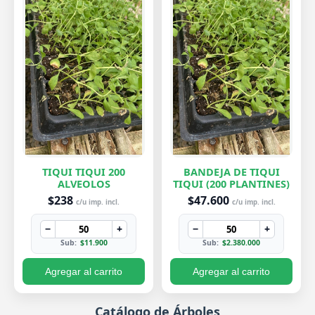
TIQUI TIQUI 200
BANDEJA DE TIQUI
ALVEOLOS
TIQUI (200 PLANTINES)
$238
$47.600
c/u imp. incl.
c/u imp. incl.
−
+
−
+
Sub:
$11.900
Sub:
$2.380.000
Agregar al carrito
Agregar al carrito
Catálogo de Árboles