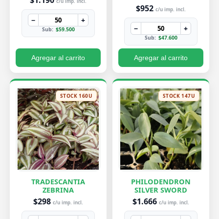
$1.190
c/u imp. incl.
$952
c/u imp. incl.
−
+
−
+
Sub:
$59.500
Sub:
$47.600
Agregar al carrito
Agregar al carrito
STOCK 160U
STOCK 147U
TRADESCANTIA
PHILODENDRON
ZEBRINA
SILVER SWORD
$298
$1.666
c/u imp. incl.
c/u imp. incl.