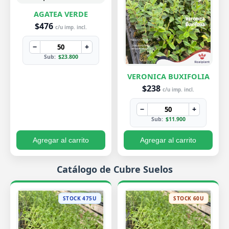
AGATEA VERDE
$476
c/u imp. incl.
−
+
Sub:
$23.800
VERONICA BUXIFOLIA
$238
c/u imp. incl.
−
+
Sub:
$11.900
Agregar al carrito
Agregar al carrito
Catálogo de Cubre Suelos
STOCK 475U
STOCK 60U