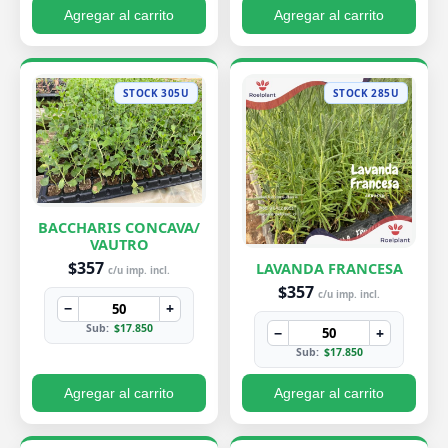
Agregar al carrito
Agregar al carrito
STOCK 305U
STOCK 285U
BACCHARIS CONCAVA/
VAUTRO
$357
LAVANDA FRANCESA
c/u imp. incl.
$357
c/u imp. incl.
−
+
Sub:
$17.850
−
+
Sub:
$17.850
Agregar al carrito
Agregar al carrito