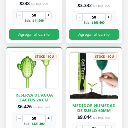
PEQUEÑA 7X8 CM
$238
$3.332
c/u imp. incl.
c/u imp. incl.
−
+
−
+
Sub:
$11.900
Sub:
$166.600
Agregar al carrito
Agregar al carrito
STOCK 100U
STOCK 100U
RESERVA DE AGUA
CACTUS 24 CM
MEDIDOR HUMEDAD
$6.426
c/u imp. incl.
DE SUELO 60MM
$9.044
−
+
c/u imp. incl.
Sub:
$321.300