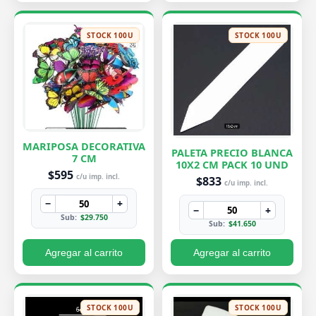
STOCK 100U
STOCK 100U
MARIPOSA DECORATIVA
PALETA PRECIO BLANCA
7 CM
10X2 CM PACK 10 UND
$595
c/u imp. incl.
$833
c/u imp. incl.
−
+
−
+
Sub:
$29.750
Sub:
$41.650
Agregar al carrito
Agregar al carrito
STOCK 100U
STOCK 100U