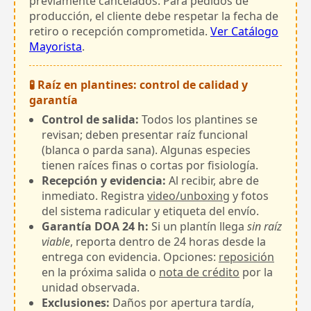
previamente cancelados. Para pedidos de
producción, el cliente debe respetar la fecha de
retiro o recepción comprometida.
Ver Catálogo
Mayorista
.
🧪 Raíz en plantines: control de calidad y
garantía
Control de salida:
Todos los plantines se
revisan; deben presentar raíz funcional
(blanca o parda sana). Algunas especies
tienen raíces finas o cortas por fisiología.
Recepción y evidencia:
Al recibir, abre de
inmediato. Registra
video/unboxing
y fotos
del sistema radicular y etiqueta del envío.
Garantía DOA 24 h:
Si un plantín llega
sin raíz
viable
, reporta dentro de 24 horas desde la
entrega con evidencia. Opciones:
reposición
en la próxima salida o
nota de crédito
por la
unidad observada.
Exclusiones:
Daños por apertura tardía,