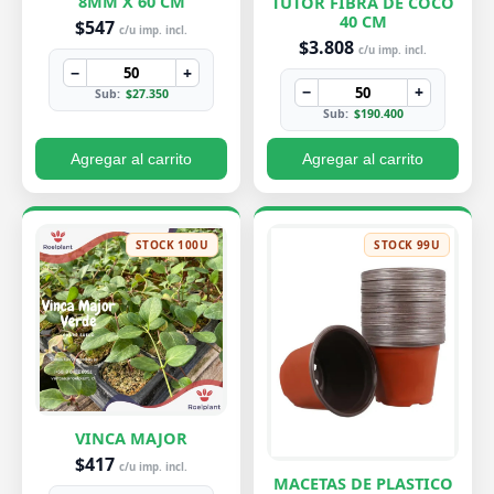
8MM X 60 CM
TUTOR FIBRA DE COCO
40 CM
$547
c/u imp. incl.
$3.808
c/u imp. incl.
−
+
−
+
Sub:
$27.350
Sub:
$190.400
Agregar al carrito
Agregar al carrito
STOCK 100U
STOCK 99U
VINCA MAJOR
$417
c/u imp. incl.
MACETAS DE PLASTICO