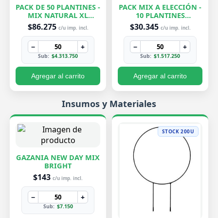
PACK DE 50 PLANTINES -
PACK MIX A ELECCIÓN -
MIX NATURAL XL
10 PLANTINES
EXCLUSIVOS
EXCLUSIVOS
$86.275
$30.345
c/u imp. incl.
c/u imp. incl.
−
+
−
+
Sub:
$4.313.750
Sub:
$1.517.250
Agregar al carrito
Agregar al carrito
Insumos y Materiales
STOCK 200U
GAZANIA NEW DAY MIX
BRIGHT
$143
c/u imp. incl.
−
+
Sub:
$7.150