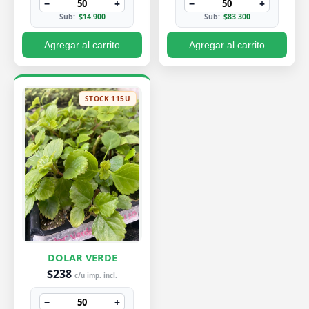
−
+
−
+
Sub:
$14.900
Sub:
$83.300
Agregar al carrito
Agregar al carrito
STOCK 115U
DOLAR VERDE
$238
c/u imp. incl.
−
+