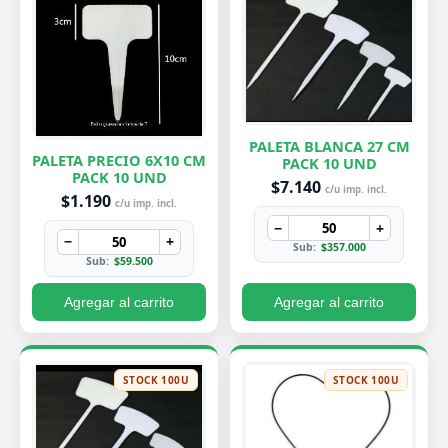
PALETA BLANCA 27 CM
PALETA PRECIO 6X10 CM
PACK 10 UND
PACK 10 UND
$7.140
c/u imp. incl.
$1.190
c/u imp. incl.
−
+
−
+
Sub:
$357.000
Sub:
$59.500
Agregar al carrito
Agregar al carrito
STOCK 100U
STOCK 100U