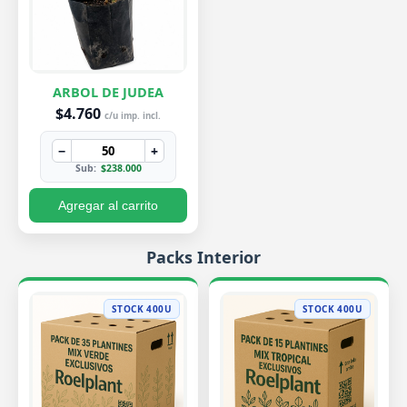
ARBOL DE JUDEA
$4.760
c/u imp. incl.
−
+
Sub:
$238.000
Agregar al carrito
Packs Interior
STOCK 400U
STOCK 400U