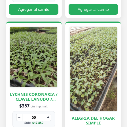
Agregar al carrito
Agregar al carrito
LYCHNIS CORONARIA /
CLAVEL LANUDO /
ABUELA
$357
c/u imp. incl.
−
+
ALEGRIA DEL HOGAR
SIMPLE
Sub:
$17.850