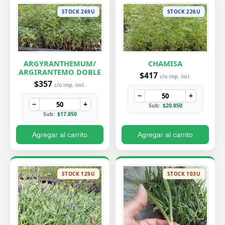
STOCK 269U
STOCK 226U
ARGYRANTHEMUM/
CHAMISA
ARGIRANTEMO DOBLE
$417
c/u imp. incl.
$357
c/u imp. incl.
−
+
−
+
Sub:
$20.850
Sub:
$17.850
Agregar al carrito
Agregar al carrito
STOCK 129U
STOCK 103U