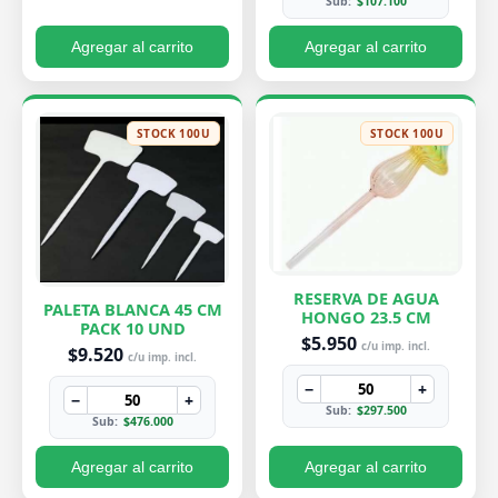
Sub:
$107.100
Agregar al carrito
Agregar al carrito
STOCK 100U
STOCK 100U
RESERVA DE AGUA
PALETA BLANCA 45 CM
HONGO 23.5 CM
PACK 10 UND
$5.950
c/u imp. incl.
$9.520
c/u imp. incl.
−
+
−
+
Sub:
$297.500
Sub:
$476.000
Agregar al carrito
Agregar al carrito