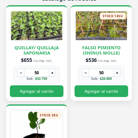
STOCK 145U
QUILLAY/ QUILLAJA
FALSO PIMIENTO
SAPONARIA
(SHINUS MOLLE)
$655
$536
c/u imp. incl.
c/u imp. incl.
−
+
−
+
Sub:
$32.750
Sub:
$26.800
Agregar al carrito
Agregar al carrito
STOCK 58U