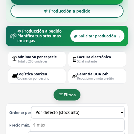
🌱 Producción a pedido
🌱 Producción a pedido ·
🌱
Planifica tus próximas
🌿 Solicitar producción →
entregas
📦
Mínimo 50 por especie
Factura electrónica
🧾
Total ≥ 200 unidades
SII al instante
Logística Starken
Garantía DOA 24h
🚚
🌱
Cotización por destino
Reposición o nota crédito
Filtros
Ordenar por
Precio máx.