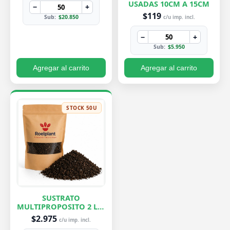
USADAS 10CM A 15CM
−
+
$119
Sub:
$20.850
c/u imp. incl.
−
+
Sub:
$5.950
Agregar al carrito
Agregar al carrito
STOCK 50U
SUSTRATO
MULTIPROPOSITO 2 LTS
ROELPLANT
$2.975
c/u imp. incl.