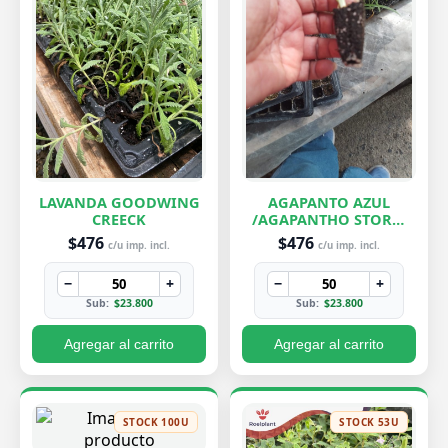
LAVANDA GOODWING
AGAPANTO AZUL
CREECK
/AGAPANTHO STORM
CLOUD
$476
$476
c/u imp. incl.
c/u imp. incl.
−
+
−
+
Sub:
$23.800
Sub:
$23.800
Agregar al carrito
Agregar al carrito
STOCK 100U
STOCK 53U