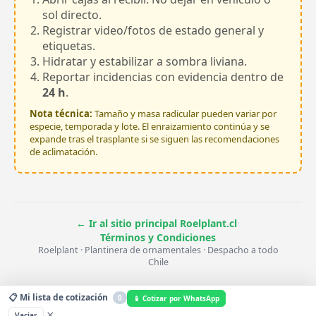
sol directo.
Registrar video/fotos de estado general y
etiquetas.
Hidratar y estabilizar a sombra liviana.
Reportar incidencias con evidencia dentro de
24 h
.
Nota técnica:
Tamaño y masa radicular pueden variar por
especie, temporada y lote. El enraizamiento continúa y se
expande tras el trasplante si se siguen las recomendaciones
de aclimatación.
·
← Ir al sitio principal Roelplant.cl
Términos y Condiciones
Roelplant · Plantinera de ornamentales · Despacho a todo
Chile
📋 Mi lista de cotización
0
📱 Cotizar por WhatsApp
×
Vaciar