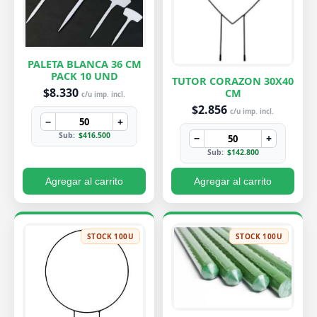
PALETA BLANCA 36 CM
PACK 10 UND
TUTOR CORAZON 30X40
$8.330
CM
c/u imp. incl.
$2.856
c/u imp. incl.
−
+
Sub:
$416.500
−
+
Sub:
$142.800
Agregar al carrito
Agregar al carrito
STOCK 100U
STOCK 100U