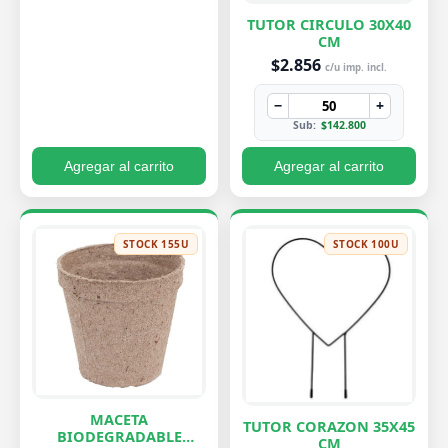
TUTOR CIRCULO 30X40
CM
$2.856
c/u imp. incl.
−
+
Sub:
$142.800
Agregar al carrito
Agregar al carrito
STOCK 155U
STOCK 100U
MACETA
TUTOR CORAZON 35X45
BIODEGRADABLE
CM