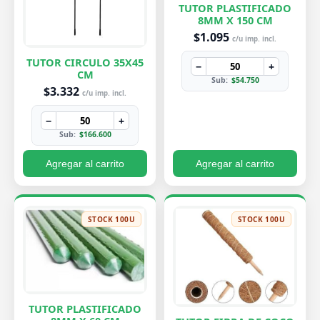
TUTOR PLASTIFICADO
8MM X 150 CM
$1.095
c/u imp. incl.
TUTOR CIRCULO 35X45
−
+
CM
Sub:
$54.750
$3.332
c/u imp. incl.
−
+
Sub:
$166.600
Agregar al carrito
Agregar al carrito
STOCK 100U
STOCK 100U
TUTOR PLASTIFICADO