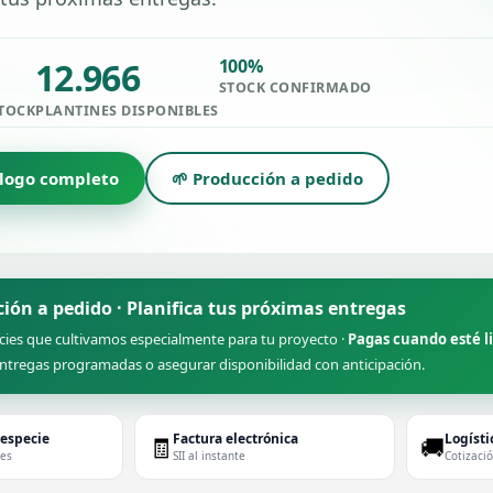
12.966
100%
STOCK CONFIRMADO
STOCK
PLANTINES DISPONIBLES
álogo completo
🌱 Producción a pedido
ción a pedido · Planifica tus próximas entregas
cies que cultivamos especialmente para tu proyecto ·
Pagas cuando esté l
ntregas programadas o asegurar disponibilidad con anticipación.
 especie
Factura electrónica
Logísti
🧾
🚚
des
SII al instante
Cotizaci