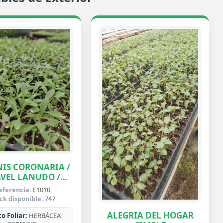
IS CORONARIA /
VEL LANUDO /
ABUELA
eferencia:
E1010
ck disponible:
747
ALEGRIA DEL HOGAR
o Foliar:
HERBÁCEA