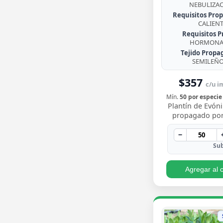
NEBULIZA
Requisitos Prop
CALIEN
Requisitos P
HORMONA 
Tejido Propa
SEMILEÑ
$357
c/u im
Mín.
50 por especie
Plantín de Evó
propagado por
enraizado, arbus
de follaje pere
−
brillante con
Sub
Agregar al c