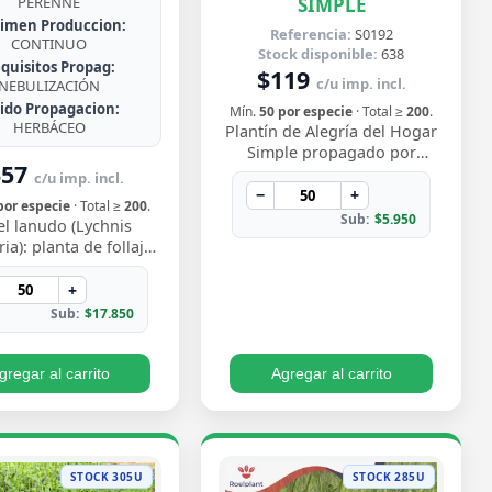
SIMPLE
PERENNE
imen Produccion:
Referencia:
S0192
CONTINUO
Stock disponible:
638
quisitos Propag:
$119
c/u imp. incl.
NEBULIZACIÓN
jido Propagacion:
Mín.
50 por especie
· Total ≥
200
.
HERBÁCEO
Plantín de Alegría del Hogar
Simple propagado por
357
semilla, con flores delicadas
c/u imp. incl.
en tonos rosados y blancos
−
+
por especie
· Total ≥
200
.
que florecen…
Sub:
$5.950
el lanudo (Lychnis
ia): planta de follaje
rciopelado y vibrantes
 magenta en verano.
+
Rústica y…
Sub:
$17.850
gregar al carrito
Agregar al carrito
STOCK 305U
STOCK 285U