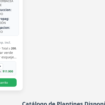
ERBÁCEA
E
uccion:
UO
ropag:
CIÓN
gacion:
EO
p. incl.
· Total ≥
200
.
ar verde
 esqueje
n hojas
 un verde
+
iento trepa…
:
$11.900
arrito
Catálogo de Plantines Disponi