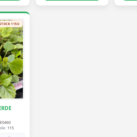
STOCK 115U
ERDE
E0460
ble:
115