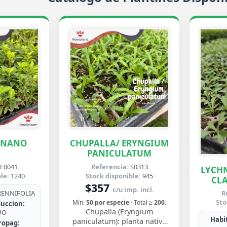
ENANO
CHUPALLA/ ERYNGIUM
PANICULATUM
E0041
Referencia:
S0313
LYCHN
le:
1240
Stock disponible:
945
CLA
$357
c/u imp. incl.
ENNIFOLIA
R
Sto
Mín.
50 por especie
· Total ≥
200
.
uccion:
Chupalla (Eryngium
UO
Habit
paniculatum): planta nativa
ropag: