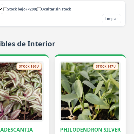
Stock bajo (<200)
Ocultar sin stock
Limpiar
bles de Interior
STOCK 160U
STOCK 147U
RADESCANTIA
PHILODENDRON SILVER