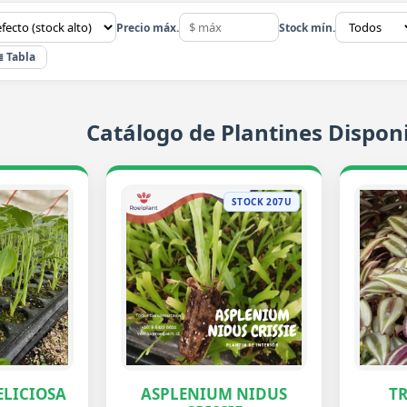
Precio máx.
Stock mín.
≣ Tabla
Catálogo de Plantines Disponi
STOCK 207U
LICIOSA
ASPLENIUM NIDUS
T