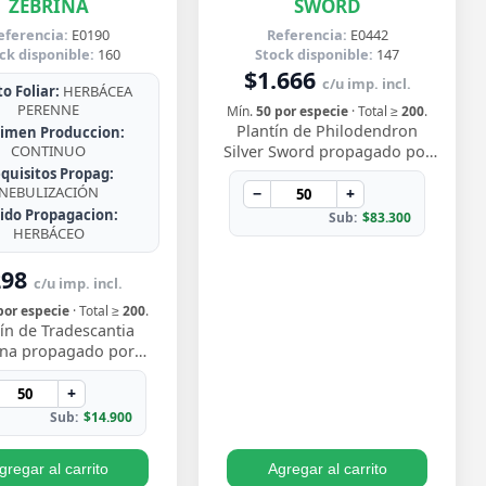
ZEBRINA
SWORD
eferencia:
E0190
Referencia:
E0442
ck disponible:
160
Stock disponible:
147
$1.666
c/u imp. incl.
o Foliar:
HERBÁCEA
PERENNE
Mín.
50 por especie
· Total ≥
200
.
Plantín de Philodendron
imen Produccion:
CONTINUO
Silver Sword propagado por
esqueje ya enraizado, con
quisitos Propag:
NEBULIZACIÓN
hojas lanceoladas de un
−
+
plateado metálico …
jido Propagacion:
Sub:
$83.300
HERBÁCEO
298
c/u imp. incl.
por especie
· Total ≥
200
.
ín de Tradescantia
ina propagado por
e enraizado, con ese
vo follaje bicolor de
+
os morado y pl…
Sub:
$14.900
gregar al carrito
Agregar al carrito