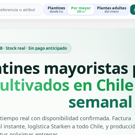
Plantines
Por mayor
Plantas adultas
desde 5 u
200 u+
del vivero
 · Stock real · Sin pago anticipado
ntines mayoristas
ultivados en Chile
semanal
tiempo real con disponibilidad confirmada. Factura
l instante, logística Starken a todo Chile, y producci
 tus próximas entregas.