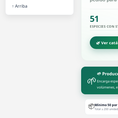
↑ Arriba
51
ESPECIES CON 
🌿 Ver cat
🌱 Produc
🌱
Encarga espe
volúmenes, e
📦
Mínimo 50 por
Total ≥ 200 unida