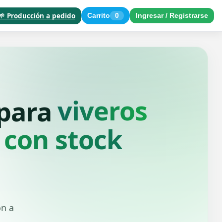
🌱 Producción a pedido
Carrito
0
Ingresar / Registrarse
paisajistas
 para
 con stock
ón a