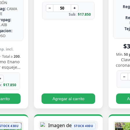
de Chile, rústica, de hojas en
CIÓN
Reg
roseta con bordes espinosos.
−
+
ag:
CAMA
Muy resisten…
TE
Sub:
$17.850
Re
ropag:
AIB
Te
gacion:
OSO
$
p. incl.
Mín.
50 
· Total ≥
200
.
Clav
nimo Enano
coronar
 esqueje
gris ate
to compacto
flores
−
nne verde
+
 borde…
:
$17.850
arrito
Agregar al carrito
A
STOCK 438U
STOCK 400U