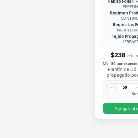
Habito Foliar:
H
PERENN
Regimen Prod
CONTIN
Requisitos P
NEBULIZA
Tejido Propa
HERBÁC
$238
c/u im
Mín.
50 por especie
Plantín de Dól
propagado por
enraizado, co
redondeadas de
−
brillante y crecim
Sub
Agregar al c