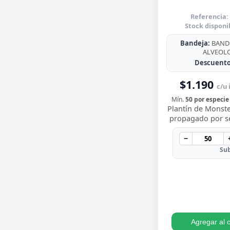
Referencia:
Stock disponi
Bandeja:
BANDE
ALVEOL
Descuento
$1.190
c/u 
Mín.
50 por especie
Plantín de Monste
propagado por sem
para trasplantar 
sus icónicas hoja
−
…
Sub
Agregar al c