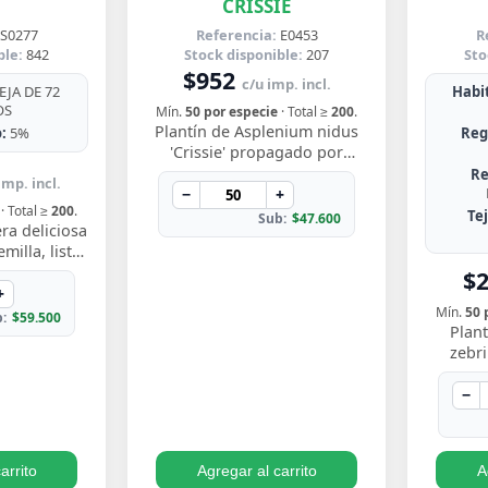
CRISSIE
S0277
Referencia:
E0453
R
ble:
842
Stock disponible:
207
Sto
$952
c/u imp. incl.
JA DE 72
Habit
OS
Mín.
50 por especie
· Total ≥
200
.
Plantín de Asplenium nidus
:
5%
Reg
'Crissie' propagado por
esqueje enraizado, con
Re
imp. incl.
frondas de bordes ondulados
−
+
· Total ≥
200
.
y festoneados que…
Te
Sub:
$47.600
ra deliciosa
illa, listo
y ver crecer
$
s perforadas
+
Mín.
50 
:
$59.500
Plant
zebr
esquej
llamati
−
ton
arrito
Agregar al carrito
A