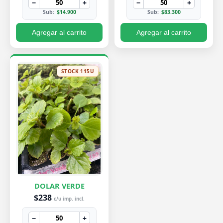
−
+
−
+
Sub:
$14.900
Sub:
$83.300
Agregar al carrito
Agregar al carrito
STOCK 115U
DOLAR VERDE
$238
c/u imp. incl.
−
+