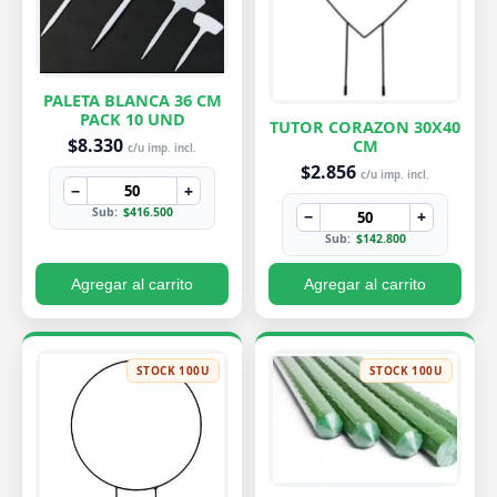
PALETA BLANCA 36 CM
PACK 10 UND
TUTOR CORAZON 30X40
$8.330
CM
c/u imp. incl.
$2.856
c/u imp. incl.
−
+
Sub:
$416.500
−
+
Sub:
$142.800
Agregar al carrito
Agregar al carrito
STOCK 100U
STOCK 100U