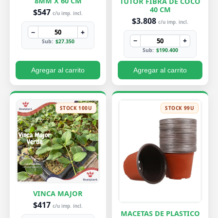
8MM X 60 CM
TUTOR FIBRA DE COCO
40 CM
$547
c/u imp. incl.
$3.808
c/u imp. incl.
−
+
−
+
Sub:
$27.350
Sub:
$190.400
Agregar al carrito
Agregar al carrito
STOCK 100U
STOCK 99U
VINCA MAJOR
$417
c/u imp. incl.
MACETAS DE PLASTICO