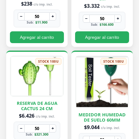
PEQUEÑA 7X8 CM
$238
$3.332
c/u imp. incl.
c/u imp. incl.
−
+
−
+
Sub:
$11.900
Sub:
$166.600
Agregar al carrito
Agregar al carrito
STOCK 100U
STOCK 100U
RESERVA DE AGUA
CACTUS 24 CM
MEDIDOR HUMEDAD
$6.426
c/u imp. incl.
DE SUELO 60MM
$9.044
−
+
c/u imp. incl.
Sub:
$321.300