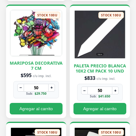
STOCK 100U
STOCK 100U
MARIPOSA DECORATIVA
PALETA PRECIO BLANCA
7 CM
10X2 CM PACK 10 UND
$595
c/u imp. incl.
$833
c/u imp. incl.
−
+
−
+
Sub:
$29.750
Sub:
$41.650
Agregar al carrito
Agregar al carrito
STOCK 100U
STOCK 100U