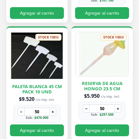
Sub:
$107.100
Agregar al carrito
Agregar al carrito
STOCK 100U
STOCK 100U
RESERVA DE AGUA
PALETA BLANCA 45 CM
HONGO 23.5 CM
PACK 10 UND
$5.950
c/u imp. incl.
$9.520
c/u imp. incl.
−
+
−
+
Sub:
$297.500
Sub:
$476.000
Agregar al carrito
Agregar al carrito