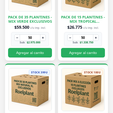
PACK DE 35 PLANTINES -
PACK DE 15 PLANTINES -
MIX VERDE EXCLUSIVOS
MIX TROPICAL
EXCLUSIVOS
$59.500
$26.775
c/u imp. incl.
c/u imp. incl.
−
+
−
+
Sub:
$2.975.000
Sub:
$1.338.750
Agregar al carrito
Agregar al carrito
STOCK 399U
STOCK 100U