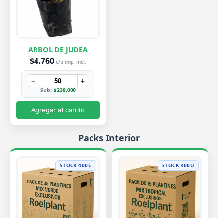
ARBOL DE JUDEA
$4.760
c/u imp. incl.
−
+
Sub:
$238.000
Agregar al carrito
Packs Interior
STOCK 400U
STOCK 400U