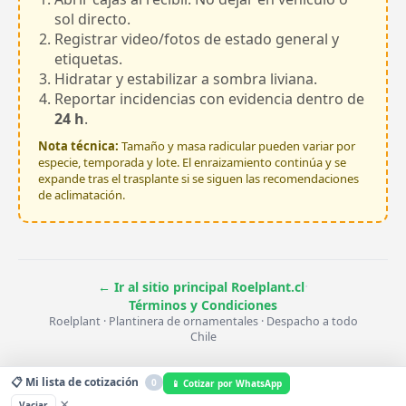
sol directo.
Registrar video/fotos de estado general y
etiquetas.
Hidratar y estabilizar a sombra liviana.
Reportar incidencias con evidencia dentro de
24 h
.
Nota técnica:
Tamaño y masa radicular pueden variar por
especie, temporada y lote. El enraizamiento continúa y se
expande tras el trasplante si se siguen las recomendaciones
de aclimatación.
·
← Ir al sitio principal Roelplant.cl
Términos y Condiciones
Roelplant · Plantinera de ornamentales · Despacho a todo
Chile
📋 Mi lista de cotización
0
📱 Cotizar por WhatsApp
×
Vaciar