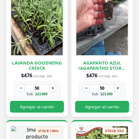
LAVANDA GOODWING
AGAPANTO AZUL
CREECK
/AGAPANTHO STORM
CLOUD
$476
$476
c/u imp. incl.
c/u imp. incl.
−
+
−
+
Sub:
$23.800
Sub:
$23.800
Agregar al carrito
Agregar al carrito
STOCK 100U
STOCK 53U