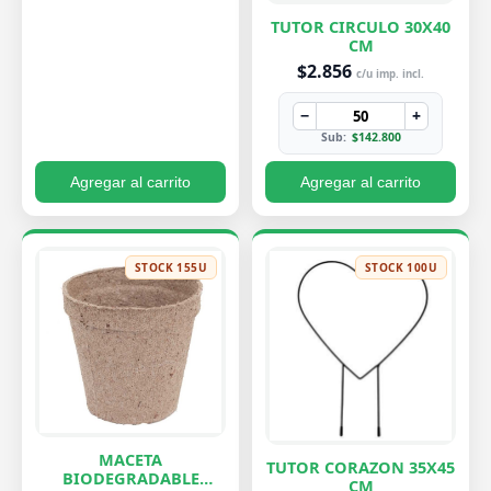
TUTOR CIRCULO 30X40
CM
$2.856
c/u imp. incl.
−
+
Sub:
$142.800
Agregar al carrito
Agregar al carrito
STOCK 155U
STOCK 100U
MACETA
TUTOR CORAZON 35X45
BIODEGRADABLE
CM