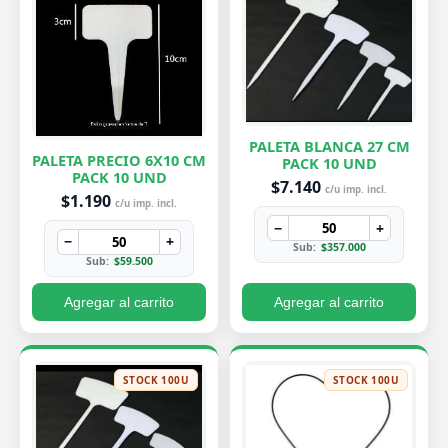
PALETA BLANCA 27 CM
PALETA PRECIO 6X10 CM
PACK 10 UND
PACK 10 UND
$7.140
c/u imp. incl.
$1.190
c/u imp. incl.
−
+
−
+
Sub:
$357.000
Sub:
$59.500
Agregar al carrito
Agregar al carrito
STOCK 100U
STOCK 100U