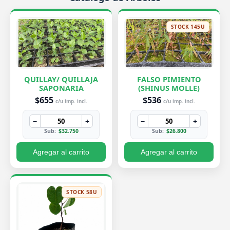
STOCK 145U
QUILLAY/ QUILLAJA
FALSO PIMIENTO
SAPONARIA
(SHINUS MOLLE)
$655
$536
c/u imp. incl.
c/u imp. incl.
−
+
−
+
Sub:
$32.750
Sub:
$26.800
Agregar al carrito
Agregar al carrito
STOCK 58U