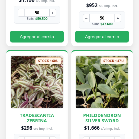
$1.190
c/u imp. incl.
$952
c/u imp. incl.
−
+
−
+
Sub:
$59.500
Sub:
$47.600
Agregar al carrito
Agregar al carrito
STOCK 160U
STOCK 147U
TRADESCANTIA
PHILODENDRON
ZEBRINA
SILVER SWORD
$298
$1.666
c/u imp. incl.
c/u imp. incl.