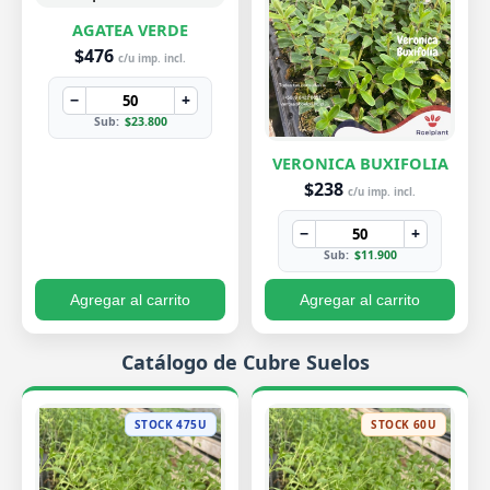
AGATEA VERDE
$476
c/u imp. incl.
−
+
Sub:
$23.800
VERONICA BUXIFOLIA
$238
c/u imp. incl.
−
+
Sub:
$11.900
Agregar al carrito
Agregar al carrito
Catálogo de Cubre Suelos
STOCK 475U
STOCK 60U