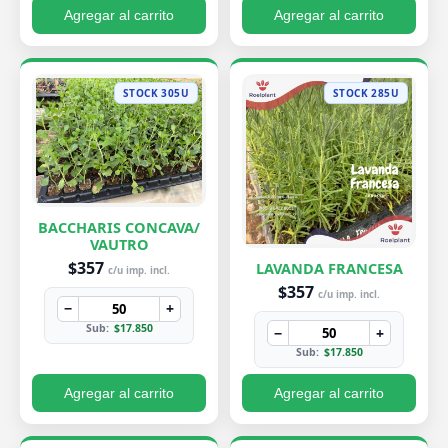
Agregar al carrito
Agregar al carrito
STOCK 305U
STOCK 285U
BACCHARIS CONCAVA/
VAUTRO
$357
LAVANDA FRANCESA
c/u imp. incl.
$357
c/u imp. incl.
−
+
Sub:
$17.850
−
+
Sub:
$17.850
Agregar al carrito
Agregar al carrito