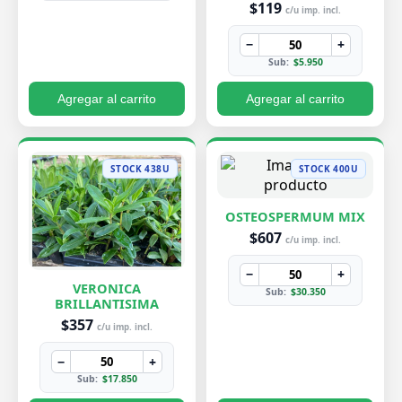
$119
c/u imp. incl.
−
+
Sub:
$5.950
Agregar al carrito
Agregar al carrito
STOCK 438U
STOCK 400U
OSTEOSPERMUM MIX
$607
c/u imp. incl.
−
+
VERONICA
Sub:
$30.350
BRILLANTISIMA
$357
c/u imp. incl.
−
+
Sub:
$17.850