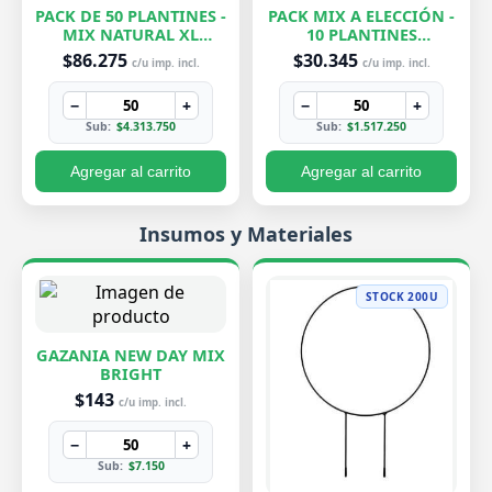
PACK DE 50 PLANTINES -
PACK MIX A ELECCIÓN -
MIX NATURAL XL
10 PLANTINES
EXCLUSIVOS
EXCLUSIVOS
$86.275
$30.345
c/u imp. incl.
c/u imp. incl.
−
+
−
+
Sub:
$4.313.750
Sub:
$1.517.250
Agregar al carrito
Agregar al carrito
Insumos y Materiales
STOCK 200U
GAZANIA NEW DAY MIX
BRIGHT
$143
c/u imp. incl.
−
+
Sub:
$7.150