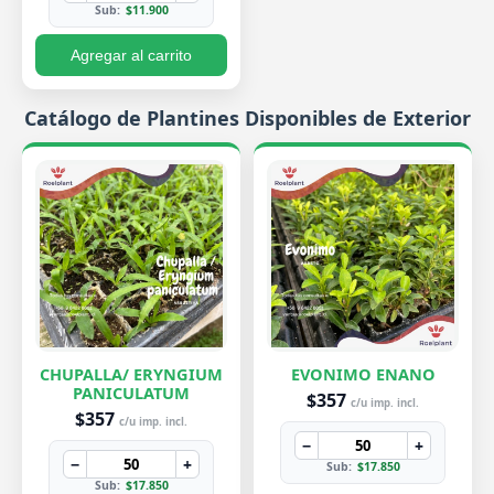
Sub:
$11.900
Agregar al carrito
Catálogo de Plantines Disponibles de Exterior
CHUPALLA/ ERYNGIUM
EVONIMO ENANO
PANICULATUM
$357
c/u imp. incl.
$357
c/u imp. incl.
−
+
−
+
Sub:
$17.850
Sub:
$17.850