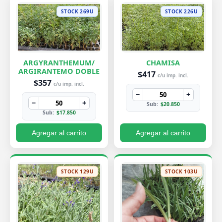
STOCK 269U
STOCK 226U
ARGYRANTHEMUM/
CHAMISA
ARGIRANTEMO DOBLE
$417
c/u imp. incl.
$357
c/u imp. incl.
−
+
−
+
Sub:
$20.850
Sub:
$17.850
Agregar al carrito
Agregar al carrito
STOCK 129U
STOCK 103U