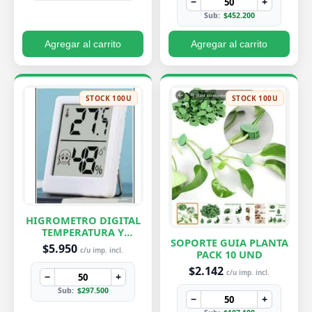
−
+
Sub:
$452.200
Agregar al carrito
Agregar al carrito
STOCK 100U
STOCK 100U
HIGROMETRO DIGITAL
TEMPERATURA Y
SOPORTE GUIA PLANTA
HUMEDAD
$5.950
c/u imp. incl.
PACK 10 UND
$2.142
c/u imp. incl.
−
+
Sub:
$297.500
−
+