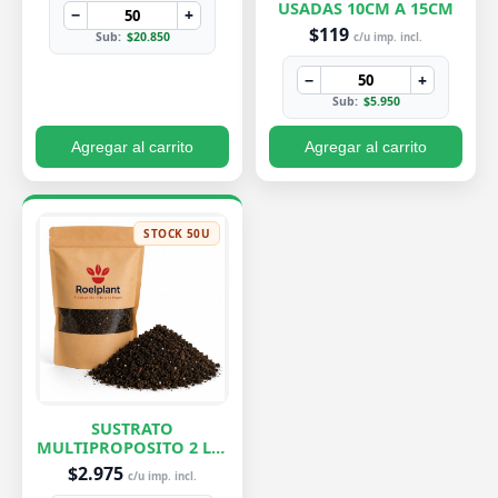
USADAS 10CM A 15CM
−
+
$119
Sub:
$20.850
c/u imp. incl.
−
+
Sub:
$5.950
Agregar al carrito
Agregar al carrito
STOCK 50U
SUSTRATO
MULTIPROPOSITO 2 LTS
ROELPLANT
$2.975
c/u imp. incl.