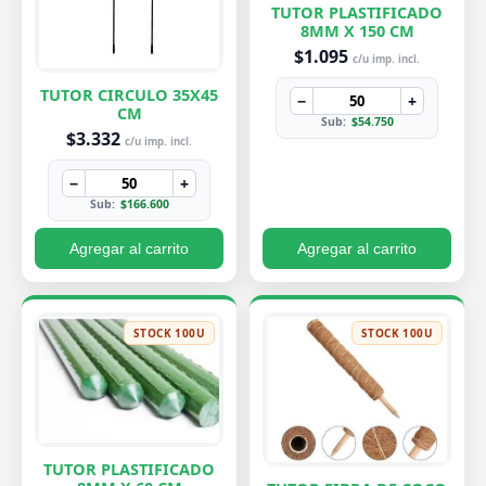
TUTOR PLASTIFICADO
8MM X 150 CM
$1.095
c/u imp. incl.
TUTOR CIRCULO 35X45
−
+
CM
Sub:
$54.750
$3.332
c/u imp. incl.
−
+
Sub:
$166.600
Agregar al carrito
Agregar al carrito
STOCK 100U
STOCK 100U
TUTOR PLASTIFICADO