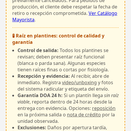
previamente cancelados. Para pedidos de
producción, el cliente debe respetar la fecha de
retiro o recepción comprometida.
Ver Catálogo
Mayorista
.
🧪 Raíz en plantines: control de calidad y
garantía
Control de salida:
Todos los plantines se
revisan; deben presentar raíz funcional
(blanca o parda sana). Algunas especies
tienen raíces finas o cortas por fisiología.
Recepción y evidencia:
Al recibir, abre de
inmediato. Registra
video/unboxing
y fotos
del sistema radicular y etiqueta del envío.
Garantía DOA 24 h:
Si un plantín llega
sin raíz
viable
, reporta dentro de 24 horas desde la
entrega con evidencia. Opciones:
reposición
en la próxima salida o
nota de crédito
por la
unidad observada.
Exclusiones:
Daños por apertura tardía,