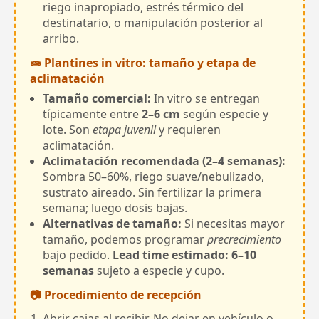
riego inapropiado, estrés térmico del
destinatario, o manipulación posterior al
arribo.
🧫 Plantines in vitro: tamaño y etapa de
aclimatación
Tamaño comercial:
In vitro se entregan
típicamente entre
2–6 cm
según especie y
lote. Son
etapa juvenil
y requieren
aclimatación.
Aclimatación recomendada (2–4 semanas):
Sombra 50–60%, riego suave/nebulizado,
sustrato aireado. Sin fertilizar la primera
semana; luego dosis bajas.
Alternativas de tamaño:
Si necesitas mayor
tamaño, podemos programar
precrecimiento
bajo pedido.
Lead time estimado: 6–10
semanas
sujeto a especie y cupo.
📷 Procedimiento de recepción
Abrir cajas al recibir. No dejar en vehículo o