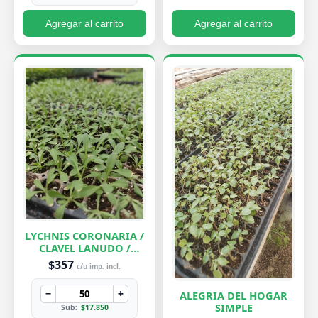
Agregar al carrito
Agregar al carrito
LYCHNIS CORONARIA /
CLAVEL LANUDO /
ABUELA
$357
c/u imp. incl.
−
+
ALEGRIA DEL HOGAR
SIMPLE
Sub:
$17.850