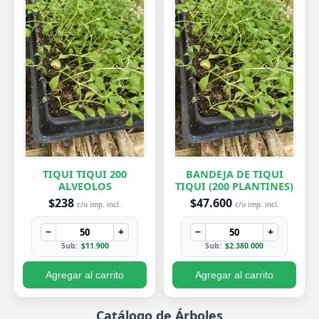
TIQUI TIQUI 200
BANDEJA DE TIQUI
ALVEOLOS
TIQUI (200 PLANTINES)
$238
$47.600
c/u imp. incl.
c/u imp. incl.
−
+
−
+
Sub:
$11.900
Sub:
$2.380.000
Agregar al carrito
Agregar al carrito
Catálogo de Árboles