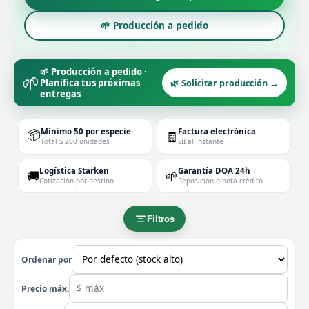
🌱 Producción a pedido
🌱 Producción a pedido ·
🌱
Planifica tus próximas
🌿 Solicitar producción →
entregas
📦
Mínimo 50 por especie
Factura electrónica
🧾
Total ≥ 200 unidades
SII al instante
Logística Starken
Garantía DOA 24h
🚚
🌱
Cotización por destino
Reposición o nota crédito
Filtros
Ordenar por
Precio máx.