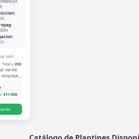
ERBÁCEA
E
uccion:
UO
ropag:
CIÓN
gacion:
EO
p. incl.
· Total ≥
200
.
ar verde
 esqueje
n hojas
 un verde
+
iento trepa…
:
$11.900
arrito
Catálogo de Plantines Disponi