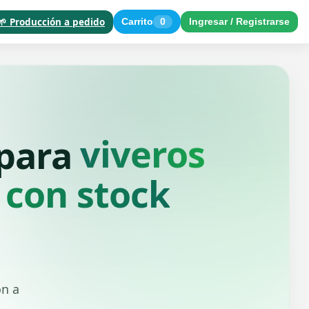
🌱 Producción a pedido
Carrito
0
Ingresar / Registrarse
paisajistas
 para
 con stock
ón a