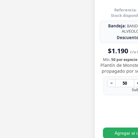
Referencia:
Stock disponi
Bandeja:
BANDE
ALVEOL
Descuento
$1.190
c/u 
Mín.
50 por especie
Plantín de Monste
propagado por sem
para trasplantar 
sus icónicas hoja
−
…
Sub
Agregar al c