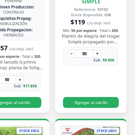
SIMPLE
PERENNE
imen Produccion:
Referencia:
S0192
CONTINUO
Stock disponible:
638
quisitos Propag:
$119
c/u imp. incl.
NEBULIZACIÓN
jido Propagacion:
Mín.
50 por especie
· Total ≥
200
.
HERBÁCEO
Plantín de Alegría del Hogar
Simple propagado por
357
semilla, con flores delicadas
c/u imp. incl.
en tonos rosados y blancos
−
+
por especie
· Total ≥
200
.
que florecen…
Sub:
$5.950
el lanudo (Lychnis
ia): planta de follaje
rciopelado y vibrantes
 magenta en verano.
+
Rústica y…
Sub:
$17.850
gregar al carrito
Agregar al carrito
STOCK 305U
STOCK 285U