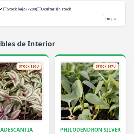
Stock bajo (<200)
Ocultar sin stock
Limpiar
bles de Interior
STOCK 160U
STOCK 147U
RADESCANTIA
PHILODENDRON SILVER