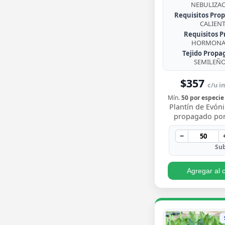
NEBULIZA
Requisitos Prop
CALIEN
Requisitos P
HORMONA 
Tejido Propa
SEMILEÑ
$357
c/u im
Mín.
50 por especie
Plantín de Evó
propagado por
enraizado, arbus
de follaje pere
−
brillante con
Sub
Agregar al c