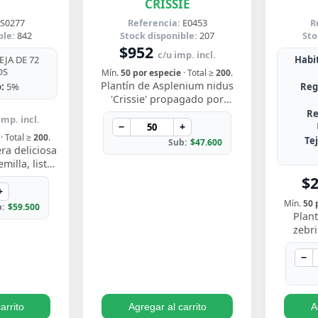
CRISSIE
S0277
Referencia:
E0453
R
ble:
842
Stock disponible:
207
Sto
$952
c/u imp. incl.
JA DE 72
Habit
OS
Mín.
50 por especie
· Total ≥
200
.
Plantín de Asplenium nidus
:
5%
Reg
'Crissie' propagado por
esqueje enraizado, con
Re
imp. incl.
frondas de bordes ondulados
−
+
· Total ≥
200
.
y festoneados que…
Te
Sub:
$47.600
ra deliciosa
illa, listo
y ver crecer
$
s perforadas
+
Mín.
50 
:
$59.500
Plant
zebr
esquej
llamati
−
ton
arrito
Agregar al carrito
A