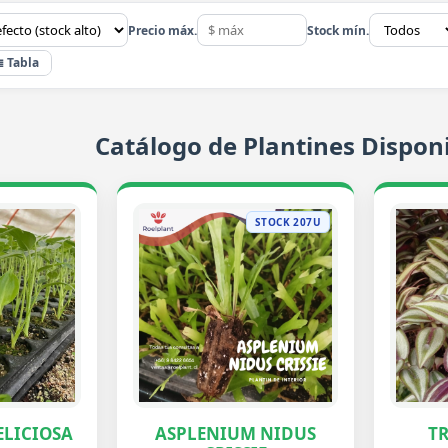
Precio máx.
Stock mín.
≣ Tabla
Catálogo de Plantines Disponi
STOCK 207U
LICIOSA
ASPLENIUM NIDUS
T