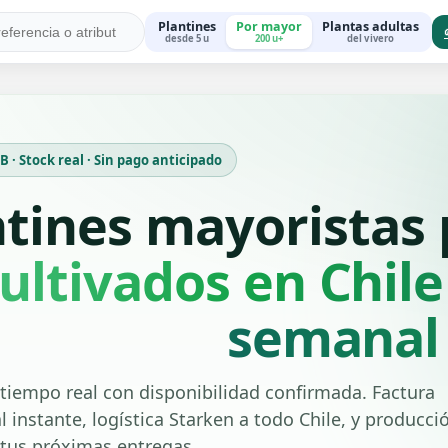
Plantines
Por mayor
Plantas adultas
desde 5 u
200 u+
del vivero
 · Stock real · Sin pago anticipado
ntines mayoristas
ultivados en Chile
semanal
tiempo real con disponibilidad confirmada. Factura
l instante, logística Starken a todo Chile, y producci
 tus próximas entregas.