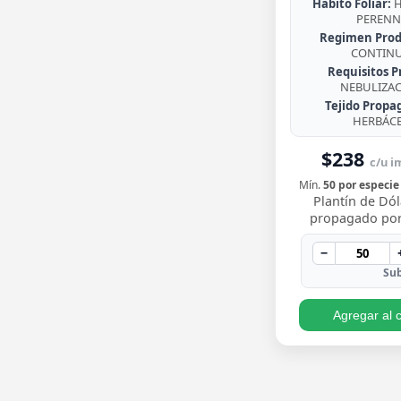
Habito Foliar:
H
PERENN
Regimen Prod
CONTIN
Requisitos P
NEBULIZA
Tejido Propa
HERBÁC
$238
c/u im
Mín.
50 por especie
Plantín de Dól
propagado por
enraizado, co
redondeadas de
−
brillante y crecim
Sub
Agregar al c