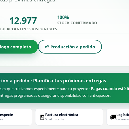
12.977
100%
STOCK CONFIRMADO
STOCK
PLANTINES DISPONIBLES
álogo completo
🌱 Producción a pedido
ción a pedido · Planifica tus próximas entregas
cies que cultivamos especialmente para tu proyecto ·
Pagas cuando esté l
ntregas programadas o asegurar disponibilidad con anticipación.
 especie
Factura electrónica
Logísti
🧾
🚚
des
SII al instante
Cotizaci