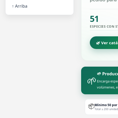
↑ Arriba
51
ESPECIES CON 
🌿 Ver cat
🌱 Produc
🌱
Encarga espe
volúmenes, e
📦
Mínimo 50 por
Total ≥ 200 unida