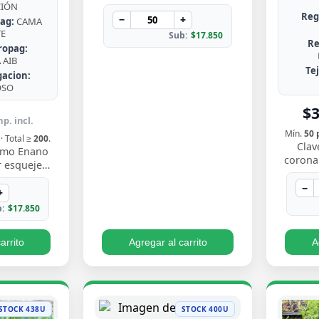
de Chile, rústica, de hojas en
CIÓN
Reg
roseta con bordes espinosos.
−
+
ag:
CAMA
Muy resisten…
TE
Sub:
$17.850
Re
ropag:
AIB
Te
gacion:
OSO
$
p. incl.
Mín.
50 
· Total ≥
200
.
Clav
nimo Enano
coronar
 esqueje
gris ate
to compacto
flores
−
nne verde
+
 borde…
:
$17.850
arrito
Agregar al carrito
A
STOCK 438U
STOCK 400U