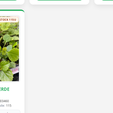
STOCK 115U
ERDE
E0460
ble:
115