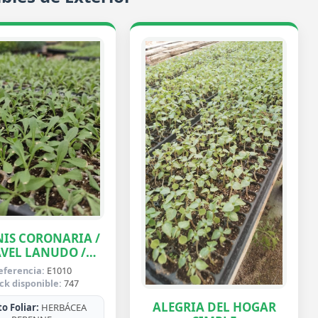
IS CORONARIA /
VEL LANUDO /
ABUELA
eferencia:
E1010
ck disponible:
747
ALEGRIA DEL HOGAR
o Foliar:
HERBÁCEA