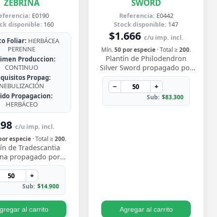
ZEBRINA
SWORD
eferencia:
E0190
Referencia:
E0442
ck disponible:
160
Stock disponible:
147
$1.666
c/u imp. incl.
o Foliar:
HERBÁCEA
PERENNE
Mín.
50 por especie
· Total ≥
200
.
Plantín de Philodendron
imen Produccion:
CONTINUO
Silver Sword propagado por
esqueje ya enraizado, con
quisitos Propag:
NEBULIZACIÓN
hojas lanceoladas de un
−
+
plateado metálico …
jido Propagacion:
Sub:
$83.300
HERBÁCEO
298
c/u imp. incl.
por especie
· Total ≥
200
.
ín de Tradescantia
ina propagado por
e enraizado, con ese
vo follaje bicolor de
+
os morado y pl…
Sub:
$14.900
gregar al carrito
Agregar al carrito