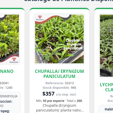
ENANO
CHUPALLA/ ERYNGIUM
PANICULATUM
E0041
Referencia:
S0313
LYCHN
le:
1240
Stock disponible:
945
CLA
$357
c/u imp. incl.
ENNIFOLIA
R
Sto
Mín.
50 por especie
· Total ≥
200
.
uccion:
Chupalla (Eryngium
UO
Habit
paniculatum): planta nativa
ropag: