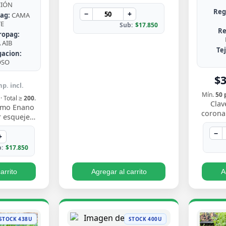
de Chile, rústica, de hojas en
CIÓN
Reg
roseta con bordes espinosos.
−
+
ag:
CAMA
Muy resisten…
TE
Sub:
$17.850
Re
ropag:
AIB
Te
gacion:
OSO
$
p. incl.
Mín.
50 
· Total ≥
200
.
Clav
nimo Enano
coronar
 esqueje
gris ate
to compacto
flores
−
nne verde
+
 borde…
:
$17.850
arrito
Agregar al carrito
A
STOCK 438U
STOCK 400U