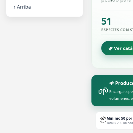
↑ Arriba
51
ESPECIES CON 
🌿 Ver cat
🌱 Produc
🌱
Encarga espe
volúmenes, e
📦
Mínimo 50 por
Total ≥ 200 unida