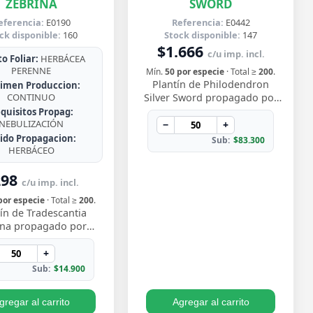
ZEBRINA
SWORD
eferencia:
E0190
Referencia:
E0442
ck disponible:
160
Stock disponible:
147
$1.666
c/u imp. incl.
o Foliar:
HERBÁCEA
PERENNE
Mín.
50 por especie
· Total ≥
200
.
Plantín de Philodendron
imen Produccion:
CONTINUO
Silver Sword propagado por
esqueje ya enraizado, con
quisitos Propag:
NEBULIZACIÓN
hojas lanceoladas de un
−
+
plateado metálico …
jido Propagacion:
Sub:
$83.300
HERBÁCEO
298
c/u imp. incl.
por especie
· Total ≥
200
.
ín de Tradescantia
ina propagado por
e enraizado, con ese
vo follaje bicolor de
+
os morado y pl…
Sub:
$14.900
gregar al carrito
Agregar al carrito