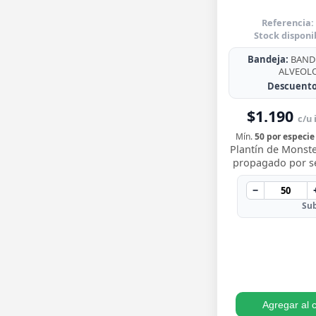
Referencia:
Stock disponi
Bandeja:
BANDE
ALVEOL
Descuento
$1.190
c/u 
Mín.
50 por especie
Plantín de Monste
propagado por sem
para trasplantar 
sus icónicas hoja
−
…
Sub
Agregar al c