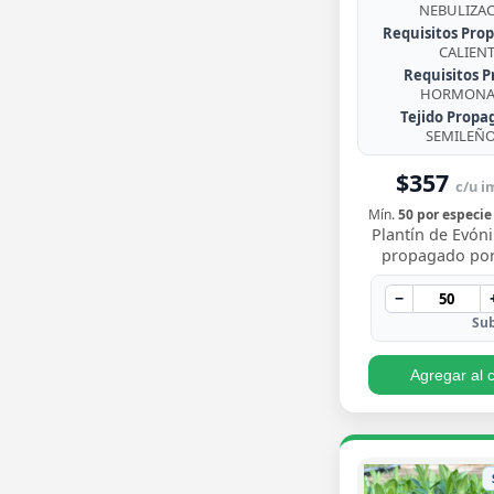
NEBULIZA
Requisitos Prop
CALIEN
Requisitos P
HORMONA 
Tejido Propa
SEMILEÑ
$357
c/u im
Mín.
50 por especie
Plantín de Evó
propagado por
enraizado, arbus
de follaje pere
−
brillante con
Sub
Agregar al c