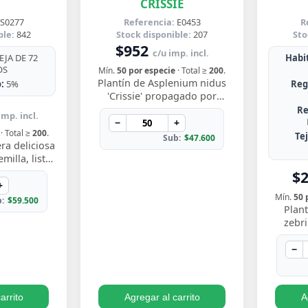
CRISSIE
S0277
Referencia:
E0453
R
ble:
842
Stock disponible:
207
Sto
$952
c/u imp. incl.
JA DE 72
Habit
OS
Mín.
50 por especie
· Total ≥
200
.
Plantín de Asplenium nidus
:
5%
Reg
'Crissie' propagado por
esqueje enraizado, con
Re
imp. incl.
frondas de bordes ondulados
−
+
· Total ≥
200
.
y festoneados que…
Te
Sub:
$47.600
ra deliciosa
illa, listo
y ver crecer
$
s perforadas
+
Mín.
50 
:
$59.500
Plant
zebr
esquej
llamati
−
ton
arrito
Agregar al carrito
A