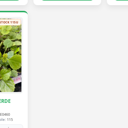
STOCK 115U
ERDE
E0460
ble:
115