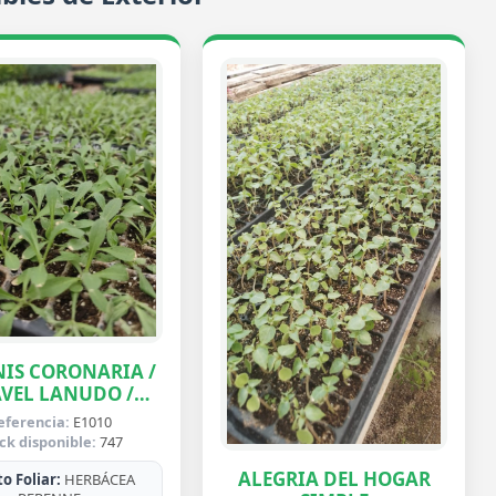
IS CORONARIA /
VEL LANUDO /
ABUELA
eferencia:
E1010
ck disponible:
747
ALEGRIA DEL HOGAR
o Foliar:
HERBÁCEA