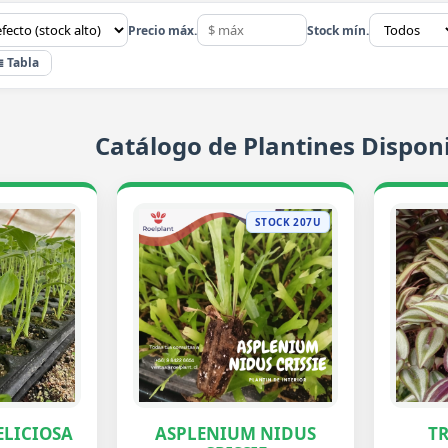
Precio máx.
Stock mín.
≣ Tabla
Catálogo de Plantines Disponi
STOCK 207U
LICIOSA
ASPLENIUM NIDUS
T