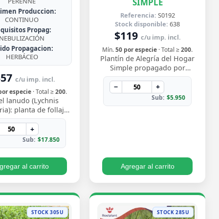
SIMPLE
PERENNE
imen Produccion:
Referencia:
S0192
CONTINUO
Stock disponible:
638
quisitos Propag:
$119
c/u imp. incl.
NEBULIZACIÓN
jido Propagacion:
Mín.
50 por especie
· Total ≥
200
.
HERBÁCEO
Plantín de Alegría del Hogar
Simple propagado por
357
semilla, con flores delicadas
c/u imp. incl.
en tonos rosados y blancos
−
+
por especie
· Total ≥
200
.
que florecen…
Sub:
$5.950
el lanudo (Lychnis
ia): planta de follaje
rciopelado y vibrantes
 magenta en verano.
+
Rústica y…
Sub:
$17.850
gregar al carrito
Agregar al carrito
STOCK 305U
STOCK 285U