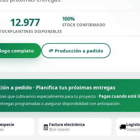
12.977
100%
STOCK CONFIRMADO
STOCK
PLANTINES DISPONIBLES
álogo completo
🌱 Producción a pedido
ción a pedido · Planifica tus próximas entregas
cies que cultivamos especialmente para tu proyecto ·
Pagas cuando esté l
ntregas programadas o asegurar disponibilidad con anticipación.
 especie
Factura electrónica
Logísti
🧾
🚚
des
SII al instante
Cotizaci