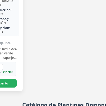
ERBÁCEA
E
uccion:
UO
ropag:
CIÓN
gacion:
EO
p. incl.
· Total ≥
200
.
ar verde
 esqueje
n hojas
 un verde
+
iento trepa…
:
$11.900
arrito
Catálogo de Plantines Disponi