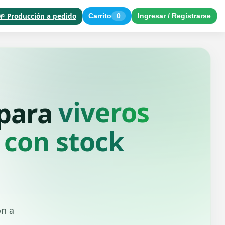
🌱 Producción a pedido
Carrito
0
Ingresar / Registrarse
paisajistas
 para
 con stock
ón a