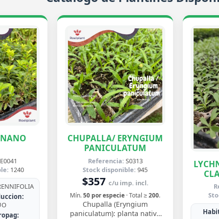
ENANO
CHUPALLA/ ERYNGIUM
PANICULATUM
E0041
Referencia:
S0313
LYCHN
le:
1240
Stock disponible:
945
CLA
$357
c/u imp. incl.
ENNIFOLIA
R
Sto
Mín.
50 por especie
· Total ≥
200
.
uccion:
Chupalla (Eryngium
UO
Habit
paniculatum): planta nativa
ropag: