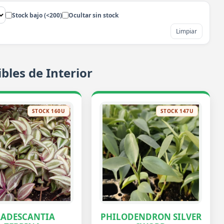
Stock bajo (<200)
Ocultar sin stock
Limpiar
bles de Interior
STOCK 160U
STOCK 147U
RADESCANTIA
PHILODENDRON SILVER