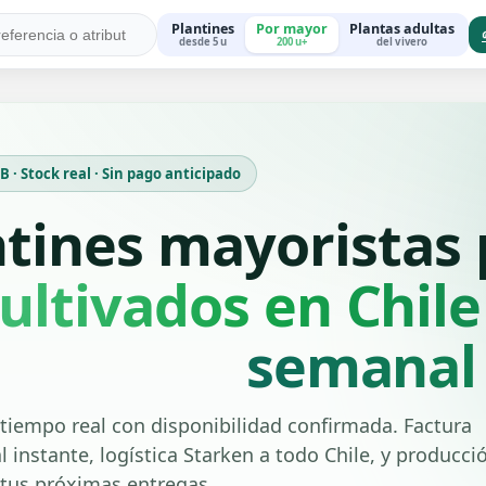
Plantines
Por mayor
Plantas adultas
desde 5 u
200 u+
del vivero
 · Stock real · Sin pago anticipado
ntines mayoristas
ultivados en Chile
semanal
tiempo real con disponibilidad confirmada. Factura
l instante, logística Starken a todo Chile, y producci
 tus próximas entregas.