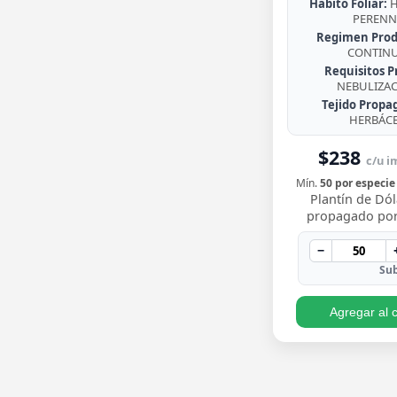
Habito Foliar:
H
PERENN
Regimen Prod
CONTIN
Requisitos P
NEBULIZA
Tejido Propa
HERBÁC
$238
c/u im
Mín.
50 por especie
Plantín de Dól
propagado por
enraizado, co
redondeadas de
−
brillante y crecim
Sub
Agregar al c