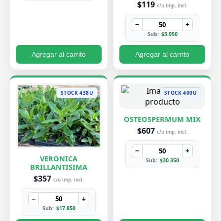
$119
c/u imp. incl.
−
+
Sub:
$5.950
Agregar al carrito
Agregar al carrito
STOCK 438U
STOCK 400U
OSTEOSPERMUM MIX
$607
c/u imp. incl.
−
+
VERONICA
Sub:
$30.350
BRILLANTISIMA
$357
c/u imp. incl.
−
+
Sub:
$17.850