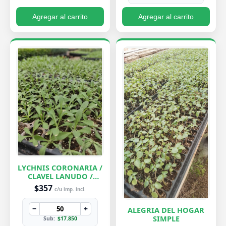
Agregar al carrito
Agregar al carrito
LYCHNIS CORONARIA /
CLAVEL LANUDO /
ABUELA
$357
c/u imp. incl.
−
+
ALEGRIA DEL HOGAR
SIMPLE
Sub:
$17.850