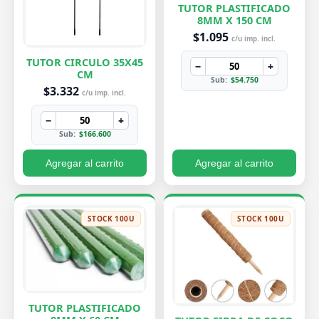
TUTOR PLASTIFICADO
8MM X 150 CM
$1.095
c/u imp. incl.
TUTOR CIRCULO 35X45
−
+
CM
Sub:
$54.750
$3.332
c/u imp. incl.
−
+
Sub:
$166.600
Agregar al carrito
Agregar al carrito
STOCK 100U
STOCK 100U
TUTOR PLASTIFICADO