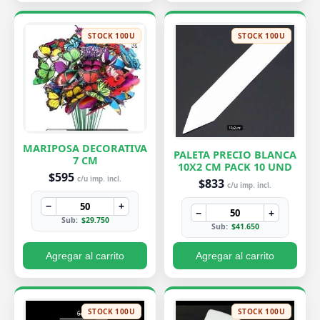
STOCK 100U
STOCK 100U
MARIPOSA DECORATIVA
PALETA PRECIO BLANCA
7 CM
10X2 CM PACK 10 UND
$595
c/u imp. incl.
$833
c/u imp. incl.
−
+
−
+
Sub:
$29.750
Sub:
$41.650
Agregar al carrito
Agregar al carrito
STOCK 100U
STOCK 100U