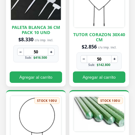
PALETA BLANCA 36 CM
PACK 10 UND
TUTOR CORAZON 30X40
$8.330
CM
c/u imp. incl.
$2.856
c/u imp. incl.
−
+
Sub:
$416.500
−
+
Sub:
$142.800
Agregar al carrito
Agregar al carrito
STOCK 100U
STOCK 100U