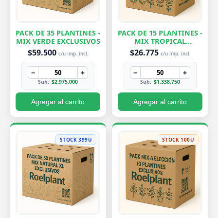
PACK DE 35 PLANTINES -
PACK DE 15 PLANTINES -
MIX VERDE EXCLUSIVOS
MIX TROPICAL
EXCLUSIVOS
$59.500
$26.775
c/u imp. incl.
c/u imp. incl.
−
+
−
+
Sub:
$2.975.000
Sub:
$1.338.750
Agregar al carrito
Agregar al carrito
STOCK 399U
STOCK 100U