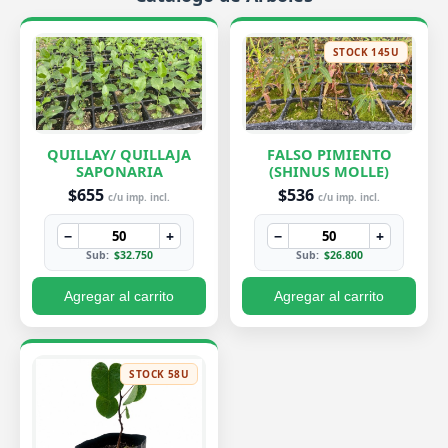
STOCK 145U
QUILLAY/ QUILLAJA
FALSO PIMIENTO
SAPONARIA
(SHINUS MOLLE)
$655
$536
c/u imp. incl.
c/u imp. incl.
−
+
−
+
Sub:
$32.750
Sub:
$26.800
Agregar al carrito
Agregar al carrito
STOCK 58U