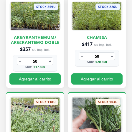
STOCK 269U
STOCK 226U
ARGYRANTHEMUM/
CHAMISA
ARGIRANTEMO DOBLE
$417
c/u imp. incl.
$357
c/u imp. incl.
−
+
−
+
Sub:
$20.850
Sub:
$17.850
Agregar al carrito
Agregar al carrito
STOCK 118U
STOCK 103U