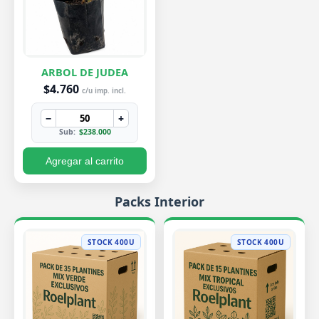
ARBOL DE JUDEA
$4.760
c/u imp. incl.
−
+
Sub:
$238.000
Agregar al carrito
Packs Interior
STOCK 400U
STOCK 400U