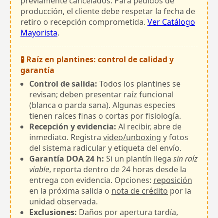
previamente cancelados. Para pedidos de
producción, el cliente debe respetar la fecha de
retiro o recepción comprometida.
Ver Catálogo
Mayorista
.
🧪 Raíz en plantines: control de calidad y
garantía
Control de salida:
Todos los plantines se
revisan; deben presentar raíz funcional
(blanca o parda sana). Algunas especies
tienen raíces finas o cortas por fisiología.
Recepción y evidencia:
Al recibir, abre de
inmediato. Registra
video/unboxing
y fotos
del sistema radicular y etiqueta del envío.
Garantía DOA 24 h:
Si un plantín llega
sin raíz
viable
, reporta dentro de 24 horas desde la
entrega con evidencia. Opciones:
reposición
en la próxima salida o
nota de crédito
por la
unidad observada.
Exclusiones:
Daños por apertura tardía,