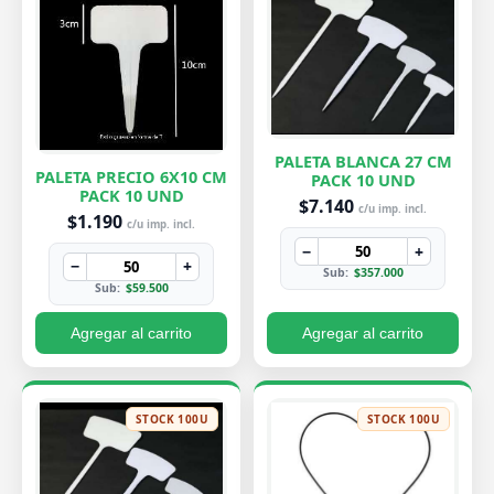
PALETA BLANCA 27 CM
PALETA PRECIO 6X10 CM
PACK 10 UND
PACK 10 UND
$7.140
c/u imp. incl.
$1.190
c/u imp. incl.
−
+
−
+
Sub:
$357.000
Sub:
$59.500
Agregar al carrito
Agregar al carrito
STOCK 100U
STOCK 100U