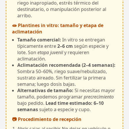
riego inapropiado, estrés térmico del
destinatario, o manipulación posterior al
arribo.
🧫 Plantines in vitro: tamaño y etapa de
aclimatación
Tamaño comercial:
In vitro se entregan
típicamente entre
2–6 cm
según especie y
lote. Son
etapa juvenil
y requieren
aclimatación.
Aclimatación recomendada (2–4 semanas):
Sombra 50–60%, riego suave/nebulizado,
sustrato aireado. Sin fertilizar la primera
semana; luego dosis bajas.
Alternativas de tamaño:
Si necesitas mayor
tamaño, podemos programar
precrecimiento
bajo pedido.
Lead time estimado: 6–10
semanas
sujeto a especie y cupo.
📷 Procedimiento de recepción
Abrir cajas al recibir. No dejar en vehículo o