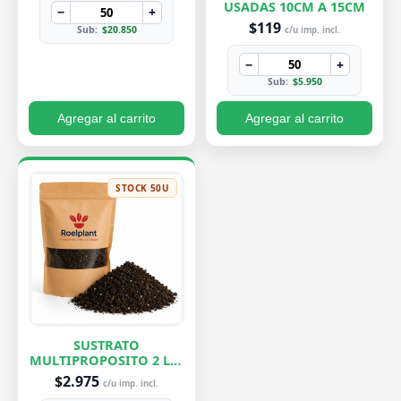
USADAS 10CM A 15CM
−
+
$119
Sub:
$20.850
c/u imp. incl.
−
+
Sub:
$5.950
Agregar al carrito
Agregar al carrito
STOCK 50U
SUSTRATO
MULTIPROPOSITO 2 LTS
ROELPLANT
$2.975
c/u imp. incl.