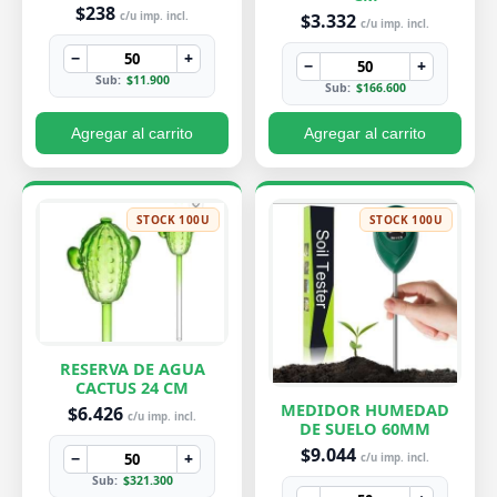
PEQUEÑA 7X8 CM
$238
$3.332
c/u imp. incl.
c/u imp. incl.
−
+
−
+
Sub:
$11.900
Sub:
$166.600
Agregar al carrito
Agregar al carrito
STOCK 100U
STOCK 100U
RESERVA DE AGUA
CACTUS 24 CM
MEDIDOR HUMEDAD
$6.426
c/u imp. incl.
DE SUELO 60MM
$9.044
−
+
c/u imp. incl.
Sub:
$321.300