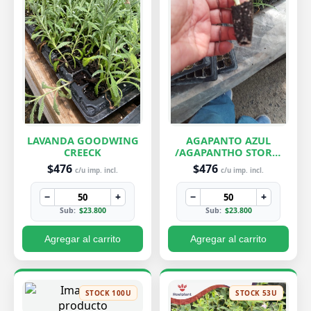
LAVANDA GOODWING
AGAPANTO AZUL
CREECK
/AGAPANTHO STORM
CLOUD
$476
$476
c/u imp. incl.
c/u imp. incl.
−
+
−
+
Sub:
$23.800
Sub:
$23.800
Agregar al carrito
Agregar al carrito
STOCK 100U
STOCK 53U