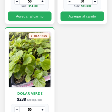
−
+
−
+
Sub:
$14.900
Sub:
$83.300
Agregar al carrito
Agregar al carrito
STOCK 115U
DOLAR VERDE
$238
c/u imp. incl.
−
+