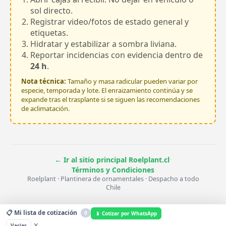
sol directo.
Registrar video/fotos de estado general y
etiquetas.
Hidratar y estabilizar a sombra liviana.
Reportar incidencias con evidencia dentro de
24 h
.
Nota técnica:
Tamaño y masa radicular pueden variar por
especie, temporada y lote. El enraizamiento continúa y se
expande tras el trasplante si se siguen las recomendaciones
de aclimatación.
·
← Ir al sitio principal Roelplant.cl
Términos y Condiciones
Roelplant · Plantinera de ornamentales · Despacho a todo
Chile
📋 Mi lista de cotización
0
📱 Cotizar por WhatsApp
×
Vaciar