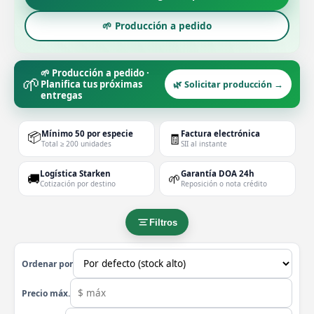
🌱 Producción a pedido
🌱 Producción a pedido ·
🌱
Planifica tus próximas
🌿 Solicitar producción →
entregas
📦
Mínimo 50 por especie
Factura electrónica
🧾
Total ≥ 200 unidades
SII al instante
Logística Starken
Garantía DOA 24h
🚚
🌱
Cotización por destino
Reposición o nota crédito
Filtros
Ordenar por
Precio máx.