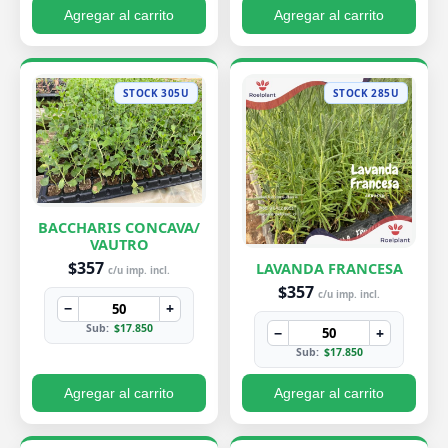
Agregar al carrito
Agregar al carrito
STOCK 305U
STOCK 285U
BACCHARIS CONCAVA/
VAUTRO
$357
LAVANDA FRANCESA
c/u imp. incl.
$357
c/u imp. incl.
−
+
Sub:
$17.850
−
+
Sub:
$17.850
Agregar al carrito
Agregar al carrito