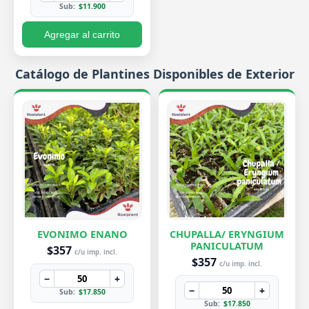
Sub:
$11.900
Agregar al carrito
Catálogo de Plantines Disponibles de Exterior
EVONIMO ENANO
CHUPALLA/ ERYNGIUM
PANICULATUM
$357
c/u imp. incl.
$357
c/u imp. incl.
−
+
−
+
Sub:
$17.850
Sub:
$17.850