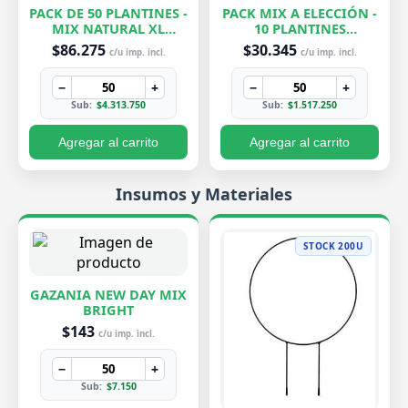
PACK DE 50 PLANTINES -
PACK MIX A ELECCIÓN -
MIX NATURAL XL
10 PLANTINES
EXCLUSIVOS
EXCLUSIVOS
$86.275
$30.345
c/u imp. incl.
c/u imp. incl.
−
+
−
+
Sub:
$4.313.750
Sub:
$1.517.250
Agregar al carrito
Agregar al carrito
Insumos y Materiales
STOCK 200U
GAZANIA NEW DAY MIX
BRIGHT
$143
c/u imp. incl.
−
+
Sub:
$7.150