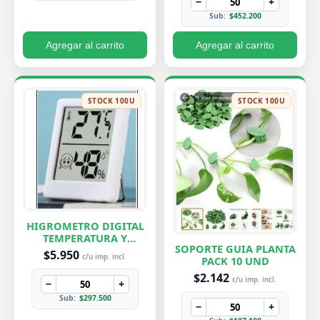
−
+
Sub:
$452.200
Agregar al carrito
Agregar al carrito
STOCK 100U
STOCK 100U
HIGROMETRO DIGITAL
TEMPERATURA Y
SOPORTE GUIA PLANTA
HUMEDAD
$5.950
c/u imp. incl.
PACK 10 UND
$2.142
c/u imp. incl.
−
+
Sub:
$297.500
−
+