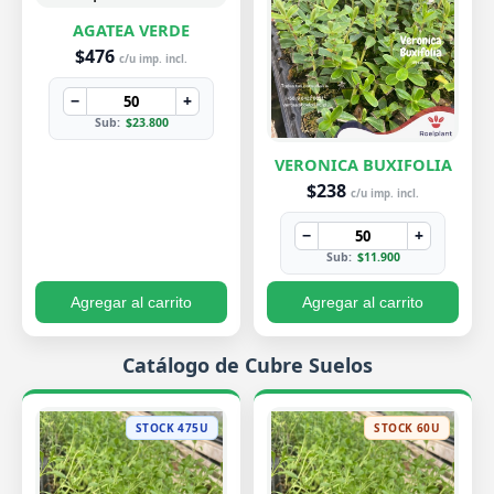
AGATEA VERDE
$476
c/u imp. incl.
−
+
Sub:
$23.800
VERONICA BUXIFOLIA
$238
c/u imp. incl.
−
+
Sub:
$11.900
Agregar al carrito
Agregar al carrito
Catálogo de Cubre Suelos
STOCK 475U
STOCK 60U