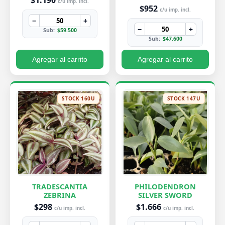
$1.190
c/u imp. incl.
$952
c/u imp. incl.
−
+
−
+
Sub:
$59.500
Sub:
$47.600
Agregar al carrito
Agregar al carrito
STOCK 160U
STOCK 147U
TRADESCANTIA
PHILODENDRON
ZEBRINA
SILVER SWORD
$298
$1.666
c/u imp. incl.
c/u imp. incl.