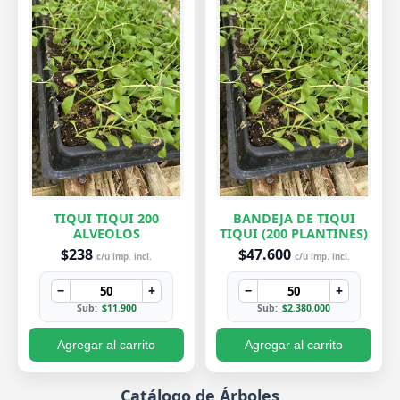
TIQUI TIQUI 200
BANDEJA DE TIQUI
ALVEOLOS
TIQUI (200 PLANTINES)
$238
$47.600
c/u imp. incl.
c/u imp. incl.
−
+
−
+
Sub:
$11.900
Sub:
$2.380.000
Agregar al carrito
Agregar al carrito
Catálogo de Árboles