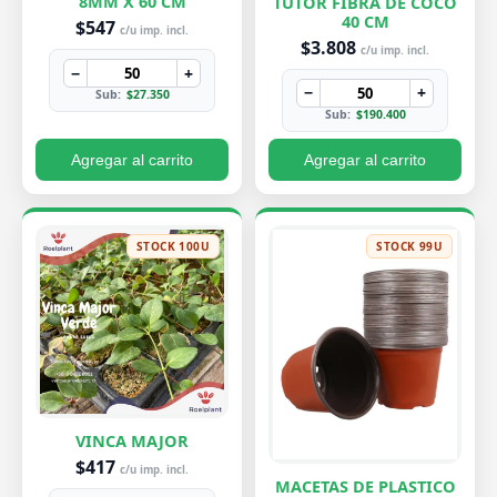
8MM X 60 CM
TUTOR FIBRA DE COCO
40 CM
$547
c/u imp. incl.
$3.808
c/u imp. incl.
−
+
−
+
Sub:
$27.350
Sub:
$190.400
Agregar al carrito
Agregar al carrito
STOCK 100U
STOCK 99U
VINCA MAJOR
$417
c/u imp. incl.
MACETAS DE PLASTICO