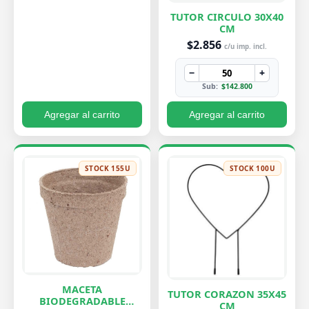
TUTOR CIRCULO 30X40
CM
$2.856
c/u imp. incl.
−
+
Sub:
$142.800
Agregar al carrito
Agregar al carrito
STOCK 155U
STOCK 100U
MACETA
TUTOR CORAZON 35X45
BIODEGRADABLE
CM