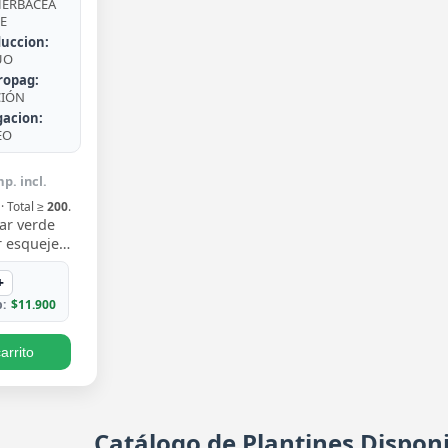
ERBÁCEA
E
uccion:
UO
ropag:
CIÓN
gacion:
EO
p. incl.
· Total ≥
200
.
ar verde
 esqueje
n hojas
 un verde
+
iento trepa…
:
$11.900
arrito
Catálogo de Plantines Disponi