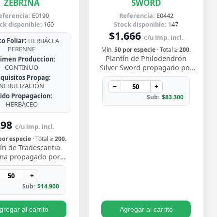
ZEBRINA
SWORD
eferencia:
E0190
Referencia:
E0442
ck disponible:
160
Stock disponible:
147
$1.666
c/u imp. incl.
o Foliar:
HERBÁCEA
PERENNE
Mín.
50 por especie
· Total ≥
200
.
Plantín de Philodendron
imen Produccion:
CONTINUO
Silver Sword propagado por
esqueje ya enraizado, con
quisitos Propag:
NEBULIZACIÓN
hojas lanceoladas de un
−
+
plateado metálico …
jido Propagacion:
Sub:
$83.300
HERBÁCEO
298
c/u imp. incl.
por especie
· Total ≥
200
.
ín de Tradescantia
ina propagado por
e enraizado, con ese
vo follaje bicolor de
+
os morado y pl…
Sub:
$14.900
gregar al carrito
Agregar al carrito