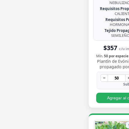
NEBULIZA
Requisitos Prop
CALIEN
Requisitos P
HORMONA 
Tejido Propa
SEMILEÑ
$357
c/u im
Mín.
50 por especie
Plantín de Evó
propagado por
enraizado, arbus
de follaje pere
−
brillante con
Sub
Agregar al c