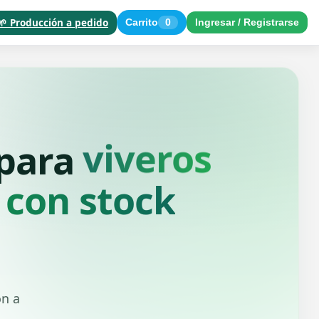
🌱 Producción a pedido
Carrito
0
Ingresar / Registrarse
paisajistas
 para
 con stock
ón a