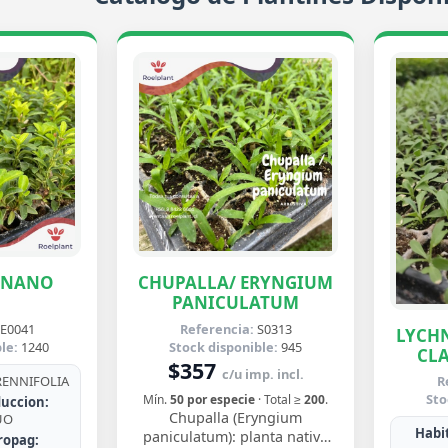
ENANO
CHUPALLA/ ERYNGIUM
PANICULATUM
E0041
Referencia:
S0313
LYCHN
le:
1240
Stock disponible:
945
CLA
$357
c/u imp. incl.
ENNIFOLIA
R
Sto
Mín.
50 por especie
· Total ≥
200
.
uccion:
Chupalla (Eryngium
UO
Habit
paniculatum): planta nativa
ropag: