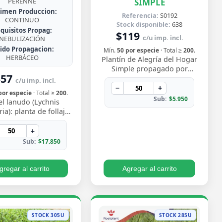
SIMPLE
PERENNE
imen Produccion:
Referencia:
S0192
CONTINUO
Stock disponible:
638
quisitos Propag:
$119
c/u imp. incl.
NEBULIZACIÓN
jido Propagacion:
Mín.
50 por especie
· Total ≥
200
.
HERBÁCEO
Plantín de Alegría del Hogar
Simple propagado por
357
semilla, con flores delicadas
c/u imp. incl.
en tonos rosados y blancos
−
+
por especie
· Total ≥
200
.
que florecen…
Sub:
$5.950
el lanudo (Lychnis
ia): planta de follaje
rciopelado y vibrantes
 magenta en verano.
+
Rústica y…
Sub:
$17.850
gregar al carrito
Agregar al carrito
STOCK 305U
STOCK 285U