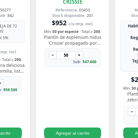
CRISSIE
S0277
Referencia:
E0453
R
ble:
842
Stock disponible:
207
Sto
$952
c/u imp. incl.
JA DE 72
Habit
OS
Mín.
50 por especie
· Total ≥
200
.
Plantín de Asplenium nidus
:
5%
Reg
'Crissie' propagado por
esqueje enraizado, con
Re
imp. incl.
frondas de bordes ondulados
−
+
· Total ≥
200
.
y festoneados que…
Te
Sub:
$47.600
ra deliciosa
illa, listo
y ver crecer
$
s perforadas
+
Mín.
50 
:
$59.500
Plant
zebr
esquej
llamati
−
ton
arrito
Agregar al carrito
A