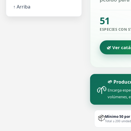
↑ Arriba
51
ESPECIES CON 
🌿 Ver cat
🌱 Produc
🌱
Encarga espe
volúmenes, e
📦
Mínimo 50 por
Total ≥ 200 unida