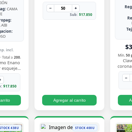
de Chile, rústica, de hojas en
CIÓN
Reg
roseta con bordes espinosos.
−
+
ag:
CAMA
Muy resisten…
TE
Sub:
$17.850
Re
ropag:
AIB
Te
gacion:
OSO
$
p. incl.
Mín.
50 
· Total ≥
200
.
Clav
nimo Enano
coronar
 esqueje
gris ate
to compacto
flores
−
nne verde
+
 borde…
:
$17.850
arrito
Agregar al carrito
A
STOCK 438U
STOCK 400U