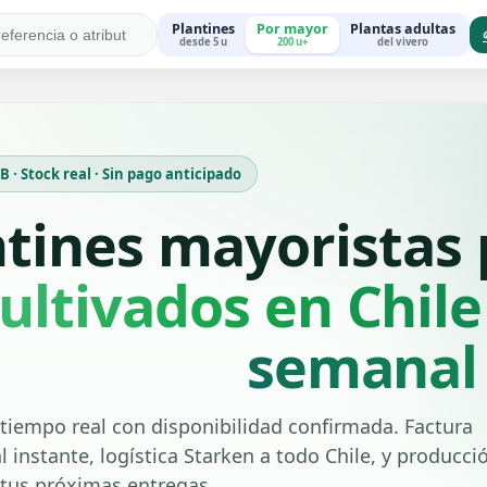
Plantines
Por mayor
Plantas adultas
desde 5 u
200 u+
del vivero
 · Stock real · Sin pago anticipado
ntines mayoristas
ultivados en Chile
semanal
tiempo real con disponibilidad confirmada. Factura
l instante, logística Starken a todo Chile, y producci
 tus próximas entregas.