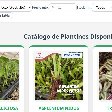
Precio máx.
Stock mín.
≣ Tabla
Catálogo de Plantines Disponi
STOCK 207U
LICIOSA
ASPLENIUM NIDUS
T