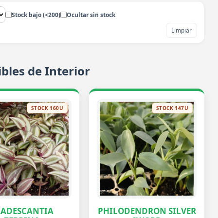
Stock bajo (<200)
Ocultar sin stock
Limpiar
bles de Interior
STOCK 160U
STOCK 147U
RADESCANTIA
PHILODENDRON SILVER