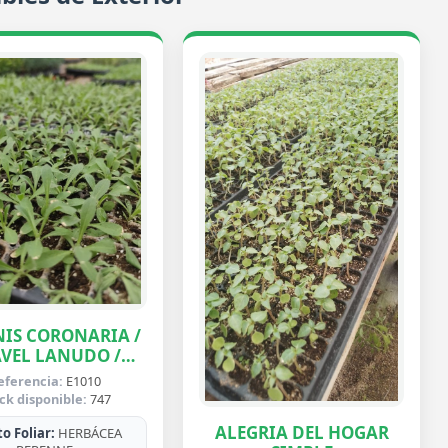
IS CORONARIA /
VEL LANUDO /
ABUELA
eferencia:
E1010
ck disponible:
747
ALEGRIA DEL HOGAR
o Foliar:
HERBÁCEA