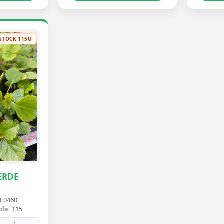
STOCK 115U
ERDE
E0460
ble:
115