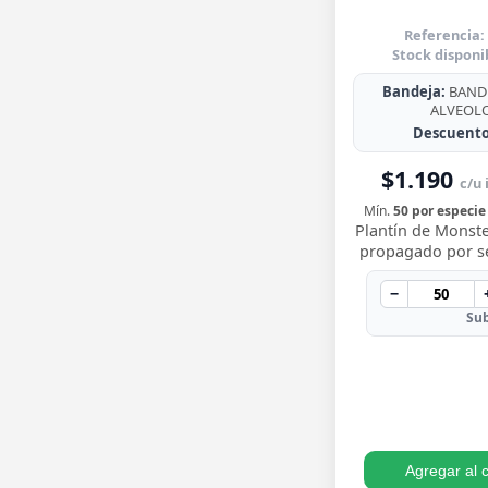
Referencia:
Stock disponi
Bandeja:
BANDE
ALVEOL
Descuento
$1.190
c/u 
Mín.
50 por especie
Plantín de Monste
propagado por sem
para trasplantar 
sus icónicas hoja
−
…
Sub
Agregar al c