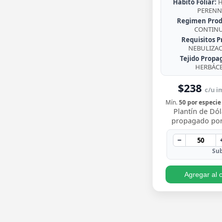
Habito Foliar:
H
PERENN
Regimen Prod
CONTIN
Requisitos P
NEBULIZA
Tejido Propa
HERBÁC
$238
c/u im
Mín.
50 por especie
Plantín de Dól
propagado por
enraizado, co
redondeadas de
−
brillante y crecim
Sub
Agregar al c