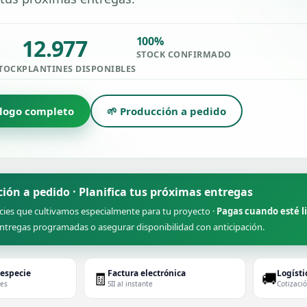
12.977
100%
STOCK CONFIRMADO
STOCK
PLANTINES DISPONIBLES
álogo completo
🌱 Producción a pedido
ción a pedido · Planifica tus próximas entregas
cies que cultivamos especialmente para tu proyecto ·
Pagas cuando esté l
ntregas programadas o asegurar disponibilidad con anticipación.
 especie
Factura electrónica
Logísti
🧾
🚚
des
SII al instante
Cotizaci