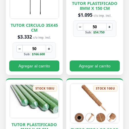
TUTOR PLASTIFICADO
8MM X 150 CM
$1.095
c/u imp. incl.
TUTOR CIRCULO 35X45
−
+
CM
Sub:
$54.750
$3.332
c/u imp. incl.
−
+
Sub:
$166.600
Agregar al carrito
Agregar al carrito
STOCK 100U
STOCK 100U
TUTOR PLASTIFICADO