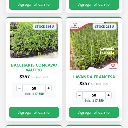
Agregar al carrito
Agregar al carrito
STOCK 305U
STOCK 285U
BACCHARIS CONCAVA/
VAUTRO
$357
LAVANDA FRANCESA
c/u imp. incl.
$357
c/u imp. incl.
−
+
Sub:
$17.850
−
+
Sub:
$17.850
Agregar al carrito
Agregar al carrito