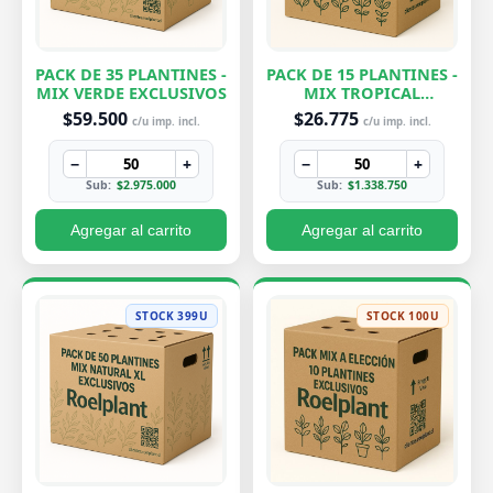
PACK DE 35 PLANTINES -
PACK DE 15 PLANTINES -
MIX VERDE EXCLUSIVOS
MIX TROPICAL
EXCLUSIVOS
$59.500
$26.775
c/u imp. incl.
c/u imp. incl.
−
+
−
+
Sub:
$2.975.000
Sub:
$1.338.750
Agregar al carrito
Agregar al carrito
STOCK 399U
STOCK 100U