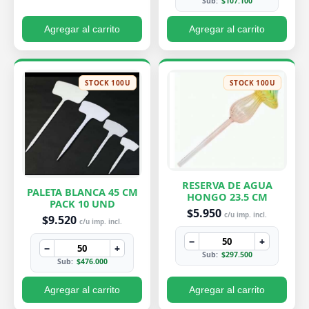
Sub:
$107.100
Agregar al carrito
Agregar al carrito
STOCK 100U
STOCK 100U
RESERVA DE AGUA
PALETA BLANCA 45 CM
HONGO 23.5 CM
PACK 10 UND
$5.950
c/u imp. incl.
$9.520
c/u imp. incl.
−
+
−
+
Sub:
$297.500
Sub:
$476.000
Agregar al carrito
Agregar al carrito