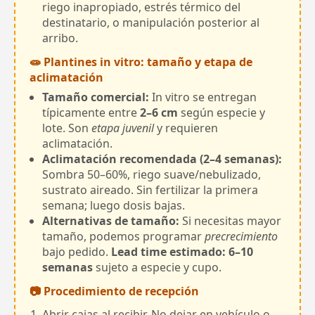
riego inapropiado, estrés térmico del
destinatario, o manipulación posterior al
arribo.
🧫 Plantines in vitro: tamaño y etapa de
aclimatación
Tamaño comercial:
In vitro se entregan
típicamente entre
2–6 cm
según especie y
lote. Son
etapa juvenil
y requieren
aclimatación.
Aclimatación recomendada (2–4 semanas):
Sombra 50–60%, riego suave/nebulizado,
sustrato aireado. Sin fertilizar la primera
semana; luego dosis bajas.
Alternativas de tamaño:
Si necesitas mayor
tamaño, podemos programar
precrecimiento
bajo pedido.
Lead time estimado: 6–10
semanas
sujeto a especie y cupo.
📷 Procedimiento de recepción
Abrir cajas al recibir. No dejar en vehículo o