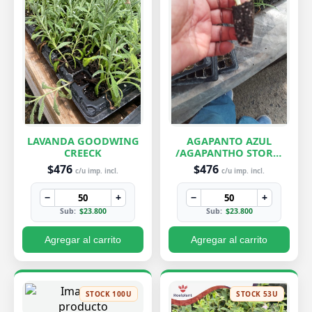
LAVANDA GOODWING
AGAPANTO AZUL
CREECK
/AGAPANTHO STORM
CLOUD
$476
$476
c/u imp. incl.
c/u imp. incl.
−
+
−
+
Sub:
$23.800
Sub:
$23.800
Agregar al carrito
Agregar al carrito
STOCK 100U
STOCK 53U