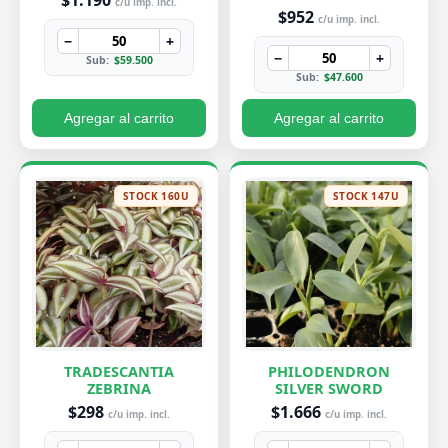
$1.190
c/u imp. incl.
$952
c/u imp. incl.
−
+
−
+
Sub:
$59.500
Sub:
$47.600
Agregar al carrito
Agregar al carrito
STOCK 160U
STOCK 147U
TRADESCANTIA
PHILODENDRON
ZEBRINA
SILVER SWORD
$298
$1.666
c/u imp. incl.
c/u imp. incl.