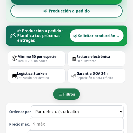
🌱 Producción a pedido
🌱 Producción a pedido ·
🌱
Planifica tus próximas
🌿 Solicitar producción →
entregas
📦
Mínimo 50 por especie
Factura electrónica
🧾
Total ≥ 200 unidades
SII al instante
Logística Starken
Garantía DOA 24h
🚚
🌱
Cotización por destino
Reposición o nota crédito
Filtros
Ordenar por
Precio máx.