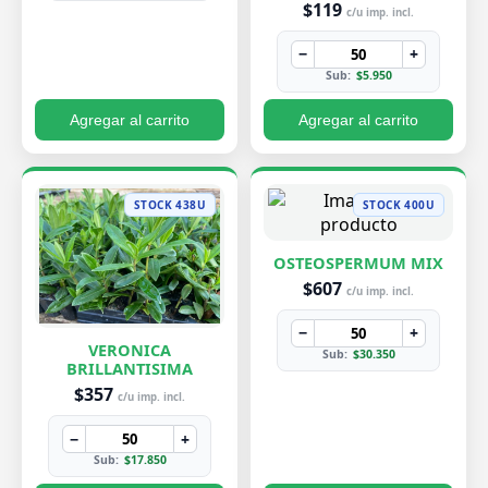
$119
c/u imp. incl.
−
+
Sub:
$5.950
Agregar al carrito
Agregar al carrito
STOCK 438U
STOCK 400U
OSTEOSPERMUM MIX
$607
c/u imp. incl.
−
+
VERONICA
Sub:
$30.350
BRILLANTISIMA
$357
c/u imp. incl.
−
+
Sub:
$17.850