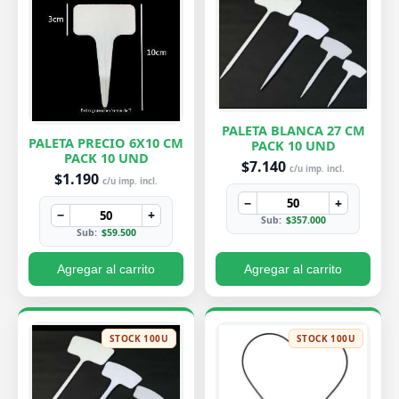
PALETA BLANCA 27 CM
PALETA PRECIO 6X10 CM
PACK 10 UND
PACK 10 UND
$7.140
c/u imp. incl.
$1.190
c/u imp. incl.
−
+
−
+
Sub:
$357.000
Sub:
$59.500
Agregar al carrito
Agregar al carrito
STOCK 100U
STOCK 100U