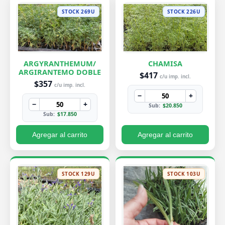
STOCK 269U
STOCK 226U
ARGYRANTHEMUM/
CHAMISA
ARGIRANTEMO DOBLE
$417
c/u imp. incl.
$357
c/u imp. incl.
−
+
−
+
Sub:
$20.850
Sub:
$17.850
Agregar al carrito
Agregar al carrito
STOCK 129U
STOCK 103U