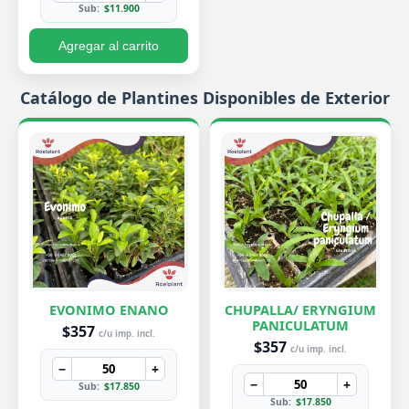
Sub:
$11.900
Agregar al carrito
Catálogo de Plantines Disponibles de Exterior
EVONIMO ENANO
CHUPALLA/ ERYNGIUM
PANICULATUM
$357
c/u imp. incl.
$357
c/u imp. incl.
−
+
−
+
Sub:
$17.850
Sub:
$17.850