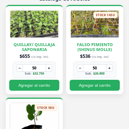
STOCK 145U
QUILLAY/ QUILLAJA
FALSO PIMIENTO
SAPONARIA
(SHINUS MOLLE)
$655
$536
c/u imp. incl.
c/u imp. incl.
−
+
−
+
Sub:
$32.750
Sub:
$26.800
Agregar al carrito
Agregar al carrito
STOCK 58U