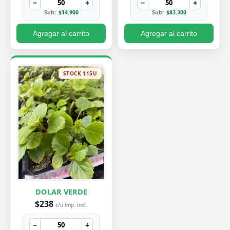
−
+
−
+
Sub:
$14.900
Sub:
$83.300
Agregar al carrito
Agregar al carrito
STOCK 115U
DOLAR VERDE
$238
c/u imp. incl.
−
+