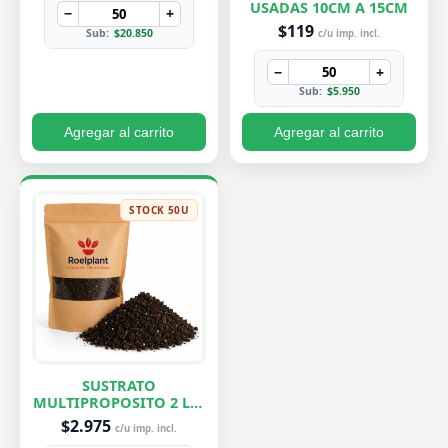
USADAS 10CM A 15CM
−
+
$119
Sub:
$20.850
c/u imp. incl.
−
+
Sub:
$5.950
Agregar al carrito
Agregar al carrito
STOCK 50U
SUSTRATO
MULTIPROPOSITO 2 LTS
ROELPLANT
$2.975
c/u imp. incl.