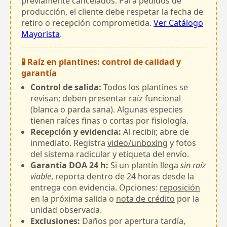
previamente cancelados. Para pedidos de
producción, el cliente debe respetar la fecha de
retiro o recepción comprometida.
Ver Catálogo
Mayorista
.
🧪 Raíz en plantines: control de calidad y
garantía
Control de salida:
Todos los plantines se
revisan; deben presentar raíz funcional
(blanca o parda sana). Algunas especies
tienen raíces finas o cortas por fisiología.
Recepción y evidencia:
Al recibir, abre de
inmediato. Registra
video/unboxing
y fotos
del sistema radicular y etiqueta del envío.
Garantía DOA 24 h:
Si un plantín llega
sin raíz
viable
, reporta dentro de 24 horas desde la
entrega con evidencia. Opciones:
reposición
en la próxima salida o
nota de crédito
por la
unidad observada.
Exclusiones:
Daños por apertura tardía,