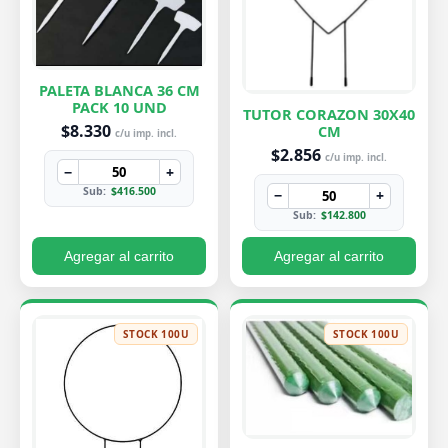
PALETA BLANCA 36 CM
PACK 10 UND
TUTOR CORAZON 30X40
$8.330
CM
c/u imp. incl.
$2.856
c/u imp. incl.
−
+
Sub:
$416.500
−
+
Sub:
$142.800
Agregar al carrito
Agregar al carrito
STOCK 100U
STOCK 100U