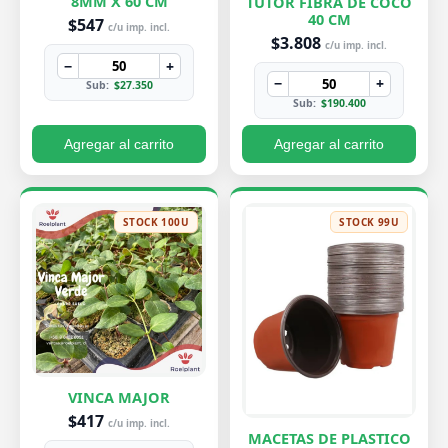
8MM X 60 CM
TUTOR FIBRA DE COCO
40 CM
$547
c/u imp. incl.
$3.808
c/u imp. incl.
−
+
−
+
Sub:
$27.350
Sub:
$190.400
Agregar al carrito
Agregar al carrito
STOCK 100U
STOCK 99U
VINCA MAJOR
$417
c/u imp. incl.
MACETAS DE PLASTICO