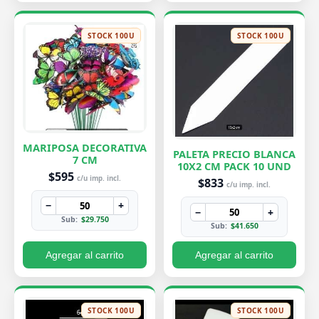
STOCK 100U
STOCK 100U
MARIPOSA DECORATIVA
PALETA PRECIO BLANCA
7 CM
10X2 CM PACK 10 UND
$595
c/u imp. incl.
$833
c/u imp. incl.
−
+
−
+
Sub:
$29.750
Sub:
$41.650
Agregar al carrito
Agregar al carrito
STOCK 100U
STOCK 100U