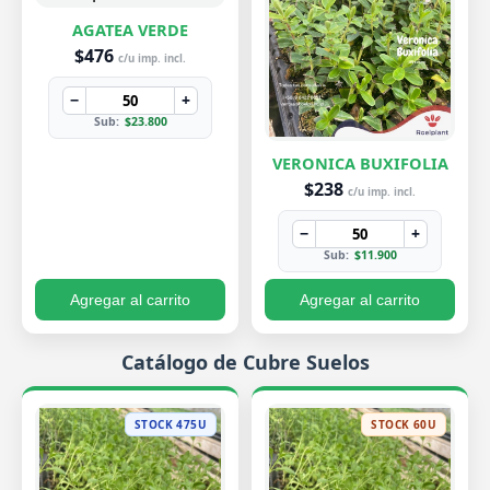
AGATEA VERDE
$476
c/u imp. incl.
−
+
Sub:
$23.800
VERONICA BUXIFOLIA
$238
c/u imp. incl.
−
+
Sub:
$11.900
Agregar al carrito
Agregar al carrito
Catálogo de Cubre Suelos
STOCK 475U
STOCK 60U