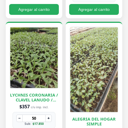
Agregar al carrito
Agregar al carrito
LYCHNIS CORONARIA /
CLAVEL LANUDO /
ABUELA
$357
c/u imp. incl.
−
+
ALEGRIA DEL HOGAR
SIMPLE
Sub:
$17.850