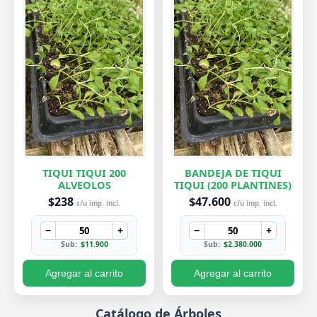
TIQUI TIQUI 200
BANDEJA DE TIQUI
ALVEOLOS
TIQUI (200 PLANTINES)
$238
$47.600
c/u imp. incl.
c/u imp. incl.
−
+
−
+
Sub:
$11.900
Sub:
$2.380.000
Agregar al carrito
Agregar al carrito
Catálogo de Árboles