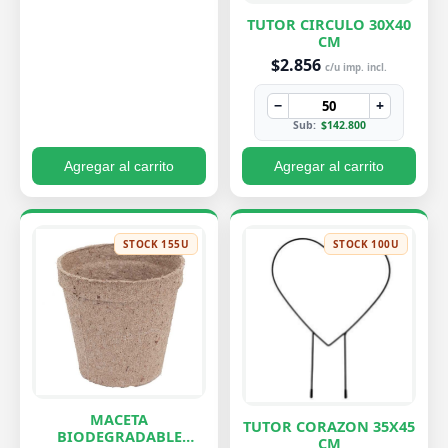
TUTOR CIRCULO 30X40
CM
$2.856
c/u imp. incl.
−
+
Sub:
$142.800
Agregar al carrito
Agregar al carrito
STOCK 155U
STOCK 100U
MACETA
TUTOR CORAZON 35X45
BIODEGRADABLE
CM