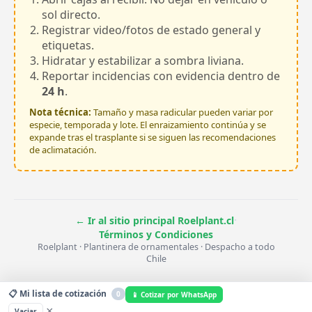
sol directo.
Registrar video/fotos de estado general y
etiquetas.
Hidratar y estabilizar a sombra liviana.
Reportar incidencias con evidencia dentro de
24 h
.
Nota técnica:
Tamaño y masa radicular pueden variar por
especie, temporada y lote. El enraizamiento continúa y se
expande tras el trasplante si se siguen las recomendaciones
de aclimatación.
·
← Ir al sitio principal Roelplant.cl
Términos y Condiciones
Roelplant · Plantinera de ornamentales · Despacho a todo
Chile
📋 Mi lista de cotización
0
📱 Cotizar por WhatsApp
×
Vaciar