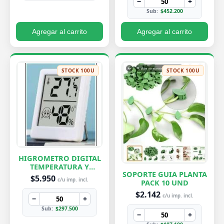
−
+
Sub:
$452.200
Agregar al carrito
Agregar al carrito
STOCK 100U
STOCK 100U
HIGROMETRO DIGITAL
TEMPERATURA Y
SOPORTE GUIA PLANTA
HUMEDAD
$5.950
c/u imp. incl.
PACK 10 UND
$2.142
c/u imp. incl.
−
+
Sub:
$297.500
−
+