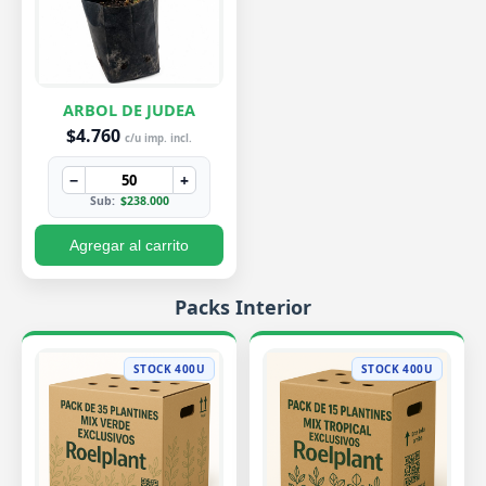
ARBOL DE JUDEA
$4.760
c/u imp. incl.
−
+
Sub:
$238.000
Agregar al carrito
Packs Interior
STOCK 400U
STOCK 400U