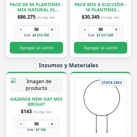
PACK DE 50 PLANTINES -
PACK MIX A ELECCIÓN -
MIX NATURAL XL
10 PLANTINES
EXCLUSIVOS
EXCLUSIVOS
$86.275
$30.345
c/u imp. incl.
c/u imp. incl.
−
+
−
+
Sub:
$4.313.750
Sub:
$1.517.250
Agregar al carrito
Agregar al carrito
Insumos y Materiales
STOCK 200U
GAZANIA NEW DAY MIX
BRIGHT
$143
c/u imp. incl.
−
+
Sub:
$7.150