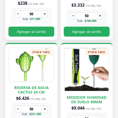
PEQUEÑA 7X8 CM
$238
$3.332
c/u imp. incl.
c/u imp. incl.
−
+
−
+
Sub:
$11.900
Sub:
$166.600
Agregar al carrito
Agregar al carrito
STOCK 100U
STOCK 100U
RESERVA DE AGUA
CACTUS 24 CM
MEDIDOR HUMEDAD
$6.426
c/u imp. incl.
DE SUELO 60MM
$9.044
−
+
c/u imp. incl.
Sub:
$321.300