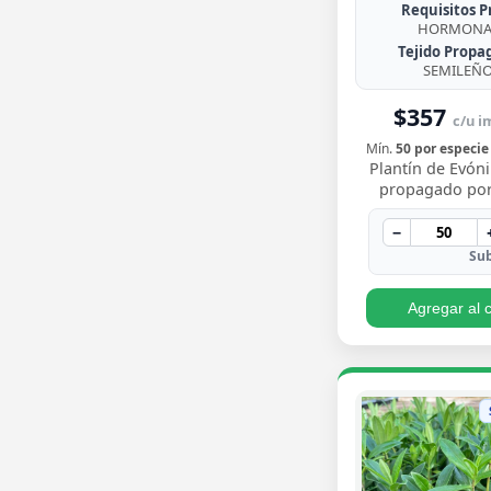
Requisitos P
HORMONA 
Tejido Propa
SEMILEÑ
$357
c/u im
Mín.
50 por especie
Plantín de Evó
propagado por
enraizado, arbus
de follaje pere
−
brillante con
Sub
Agregar al c