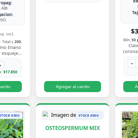
Re
ropag:
AIB
Te
gacion:
OSO
$
p. incl.
Mín.
50 
· Total ≥
200
.
Clav
nimo Enano
coronar
 esqueje
gris ate
to compacto
flores
−
nne verde
+
 borde…
:
$17.850
arrito
Agregar al carrito
A
STOCK 438U
STOCK 400U
OSTEOSPERMUM MIX