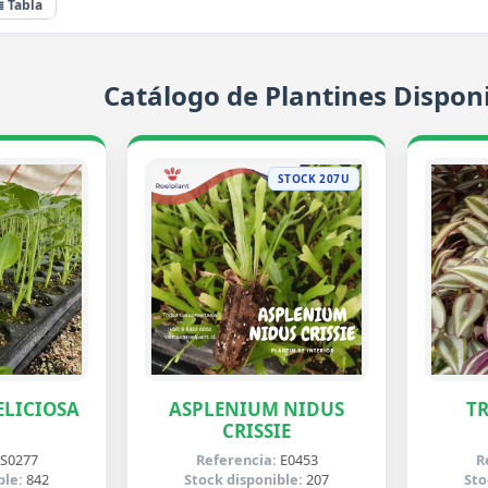
≣ Tabla
Catálogo de Plantines Disponi
STOCK 207U
LICIOSA
ASPLENIUM NIDUS
T
CRISSIE
S0277
Referencia:
E0453
R
ble:
842
Stock disponible:
207
Sto