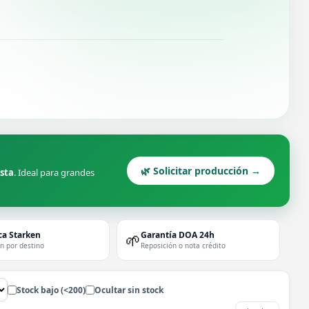
🌿 Solicitar producción →
ista
. Ideal para grandes
ca Starken
Garantía DOA 24h
🌱
ón por destino
Reposición o nota crédito
Stock bajo (<200)
Ocultar sin stock