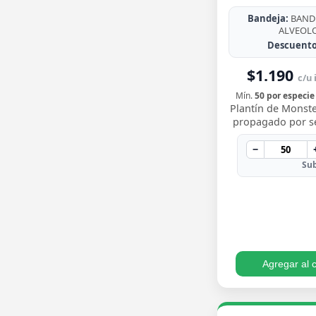
Bandeja:
BANDE
ALVEOL
Descuento
$1.190
c/u 
Mín.
50 por especie
Plantín de Monste
propagado por sem
para trasplantar 
sus icónicas hoja
−
…
Sub
Agregar al c