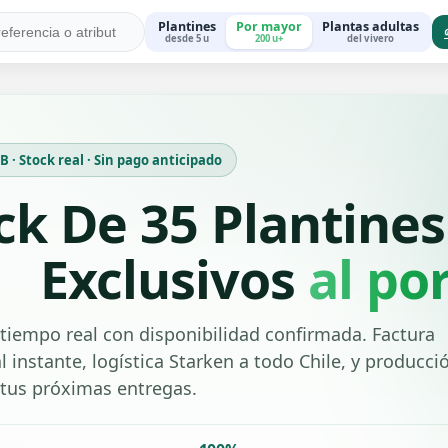
Plantines
Por mayor
Plantas adultas
desde 5 u
200 u+
del vivero
 · Stock real · Sin pago anticipado
ck De 35 Plantines
Exclusivos
al po
tiempo real con disponibilidad confirmada. Factura
l instante, logística Starken a todo Chile, y producci
 tus próximas entregas.