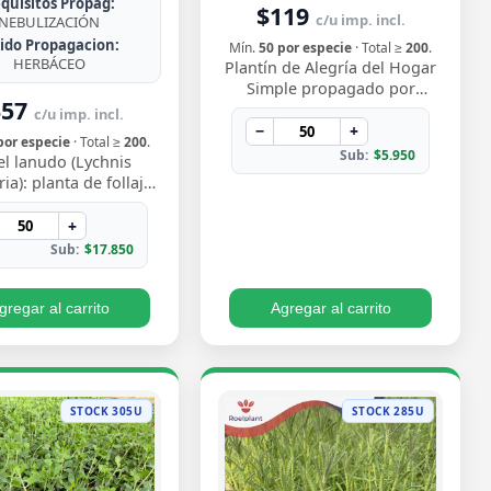
quisitos Propag:
$119
c/u imp. incl.
NEBULIZACIÓN
jido Propagacion:
Mín.
50 por especie
· Total ≥
200
.
HERBÁCEO
Plantín de Alegría del Hogar
Simple propagado por
357
semilla, con flores delicadas
c/u imp. incl.
en tonos rosados y blancos
−
+
por especie
· Total ≥
200
.
que florecen…
Sub:
$5.950
el lanudo (Lychnis
ia): planta de follaje
rciopelado y vibrantes
 magenta en verano.
+
Rústica y…
Sub:
$17.850
gregar al carrito
Agregar al carrito
STOCK 305U
STOCK 285U