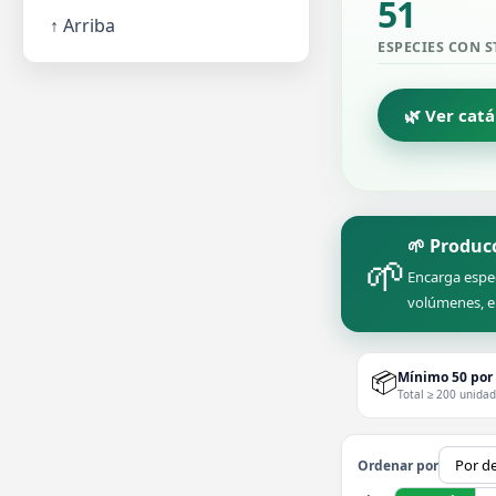
51
↑ Arriba
ESPECIES CON 
🌿 Ver cat
🌱 Produc
🌱
Encarga espe
volúmenes, e
📦
Mínimo 50 por
Total ≥ 200 unida
Ordenar por