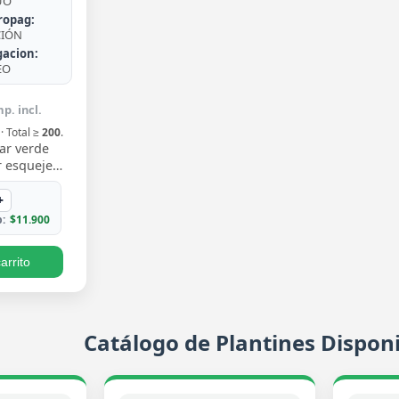
UO
ropag:
CIÓN
gacion:
EO
p. incl.
· Total ≥
200
.
ar verde
 esqueje
n hojas
 un verde
+
iento trepa…
:
$11.900
arrito
Catálogo de Plantines Disponi