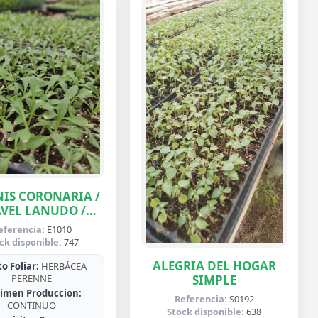
IS CORONARIA /
VEL LANUDO /
ABUELA
eferencia:
E1010
ck disponible:
747
ALEGRIA DEL HOGAR
o Foliar:
HERBÁCEA
SIMPLE
PERENNE
imen Produccion:
Referencia:
S0192
CONTINUO
Stock disponible:
638