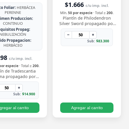
$1.666
c/u imp. incl.
o Foliar:
HERBÁCEA
PERENNE
Mín.
50 por especie
· Total ≥
200
.
Plantín de Philodendron
imen Produccion:
CONTINUO
Silver Sword propagado por
esqueje ya enraizado, con
quisitos Propag:
NEBULIZACIÓN
hojas lanceoladas de un
−
+
plateado metálico …
jido Propagacion:
Sub:
$83.300
HERBÁCEO
298
c/u imp. incl.
por especie
· Total ≥
200
.
ín de Tradescantia
ina propagado por
e enraizado, con ese
vo follaje bicolor de
+
os morado y pl…
Sub:
$14.900
gregar al carrito
Agregar al carrito