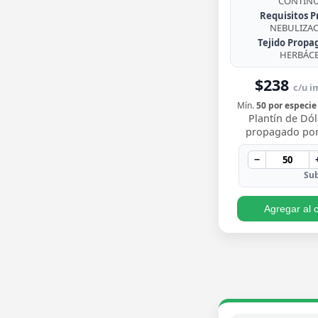
CONTIN
Requisitos P
NEBULIZA
Tejido Propa
HERBÁC
$238
c/u im
Mín.
50 por especie
Plantín de Dól
propagado por
enraizado, co
redondeadas de
−
brillante y crecim
Sub
Agregar al c