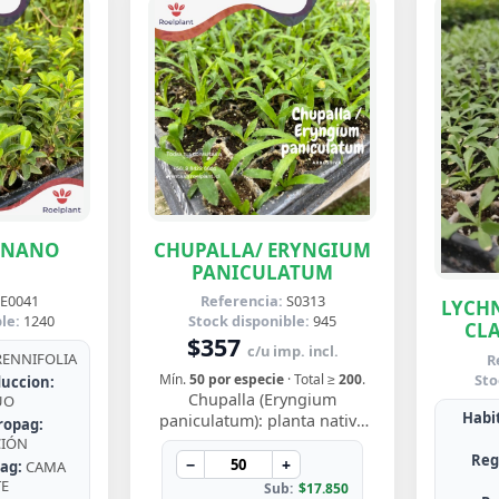
ENANO
CHUPALLA/ ERYNGIUM
PANICULATUM
E0041
Referencia:
S0313
LYCHN
le:
1240
Stock disponible:
945
CLA
$357
c/u imp. incl.
ENNIFOLIA
R
Sto
Mín.
50 por especie
· Total ≥
200
.
uccion:
Chupalla (Eryngium
UO
Habit
paniculatum): planta nativa
ropag:
de Chile, rústica, de hojas en
CIÓN
Reg
roseta con bordes espinosos.
−
+
ag:
CAMA
Muy resisten…
TE
Sub:
$17.850