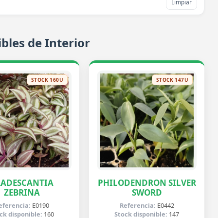
Limpiar
bles de Interior
STOCK 160U
STOCK 147U
RADESCANTIA
PHILODENDRON SILVER
ZEBRINA
SWORD
eferencia:
E0190
Referencia:
E0442
ck disponible:
160
Stock disponible:
147