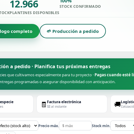
12.966
100%
STOCK CONFIRMADO
STOCK
PLANTINES DISPONIBLES
álogo completo
🌱 Producción a pedido
ción a pedido · Planifica tus próximas entregas
cies que cultivamos especialmente para tu proyecto ·
Pagas cuando esté l
ntregas programadas o asegurar disponibilidad con anticipación.
 especie
Factura electrónica
Logísti
🧾
🚚
des
SII al instante
Cotizaci
Precio máx.
Stock mín.