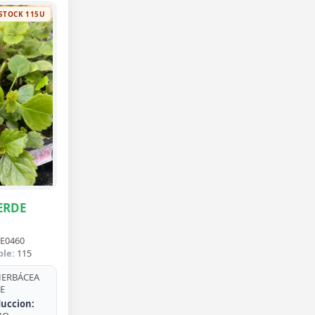
STOCK 115U
ERDE
E0460
ble:
115
ERBÁCEA
E
uccion: