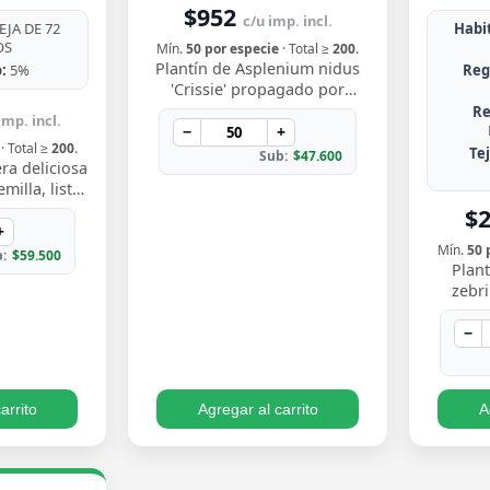
$952
c/u imp. incl.
JA DE 72
Habit
OS
Mín.
50 por especie
· Total ≥
200
.
Plantín de Asplenium nidus
:
5%
Reg
'Crissie' propagado por
esqueje enraizado, con
Re
imp. incl.
frondas de bordes ondulados
−
+
· Total ≥
200
.
y festoneados que…
Te
Sub:
$47.600
ra deliciosa
illa, listo
y ver crecer
$
s perforadas
+
Mín.
50 
:
$59.500
Plant
zebr
esquej
llamati
−
ton
arrito
Agregar al carrito
A