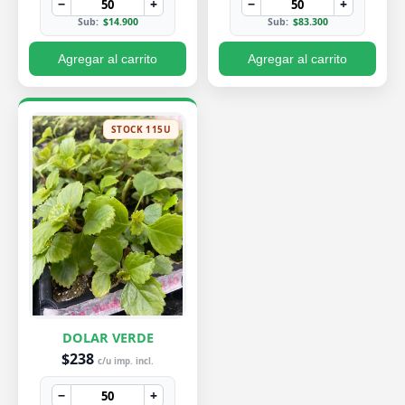
−
+
−
+
Sub:
$14.900
Sub:
$83.300
Agregar al carrito
Agregar al carrito
STOCK 115U
DOLAR VERDE
$238
c/u imp. incl.
−
+