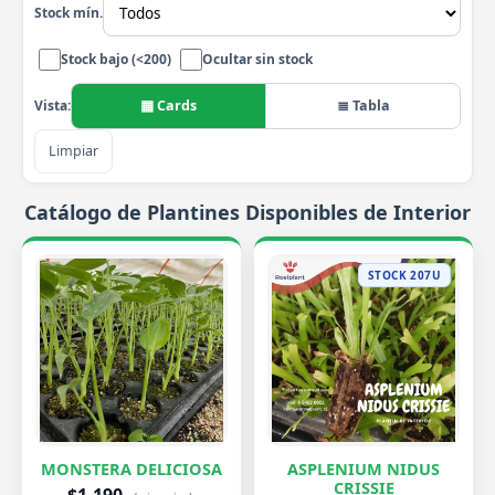
Stock mín.
Stock bajo (<200)
Ocultar sin stock
▦ Cards
≣ Tabla
Vista:
Limpiar
Catálogo de Plantines Disponibles de Interior
STOCK 207U
MONSTERA DELICIOSA
ASPLENIUM NIDUS
CRISSIE
$1.190