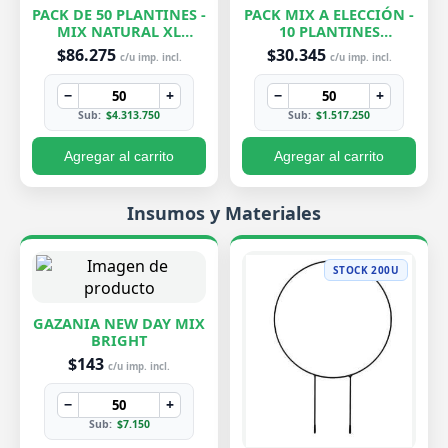
PACK DE 50 PLANTINES -
PACK MIX A ELECCIÓN -
MIX NATURAL XL
10 PLANTINES
EXCLUSIVOS
EXCLUSIVOS
$86.275
$30.345
c/u imp. incl.
c/u imp. incl.
−
+
−
+
Sub:
$4.313.750
Sub:
$1.517.250
Agregar al carrito
Agregar al carrito
Insumos y Materiales
STOCK 200U
GAZANIA NEW DAY MIX
BRIGHT
$143
c/u imp. incl.
−
+
Sub:
$7.150