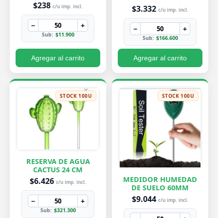
PEQUEÑA 7X8 CM
$238
$3.332
c/u imp. incl.
c/u imp. incl.
−
+
−
+
Sub:
$11.900
Sub:
$166.600
Agregar al carrito
Agregar al carrito
STOCK 100U
STOCK 100U
RESERVA DE AGUA
CACTUS 24 CM
MEDIDOR HUMEDAD
$6.426
c/u imp. incl.
DE SUELO 60MM
$9.044
−
+
c/u imp. incl.
Sub:
$321.300