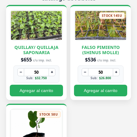
STOCK 145U
QUILLAY/ QUILLAJA
FALSO PIMIENTO
SAPONARIA
(SHINUS MOLLE)
$655
$536
c/u imp. incl.
c/u imp. incl.
−
+
−
+
Sub:
$32.750
Sub:
$26.800
Agregar al carrito
Agregar al carrito
STOCK 58U