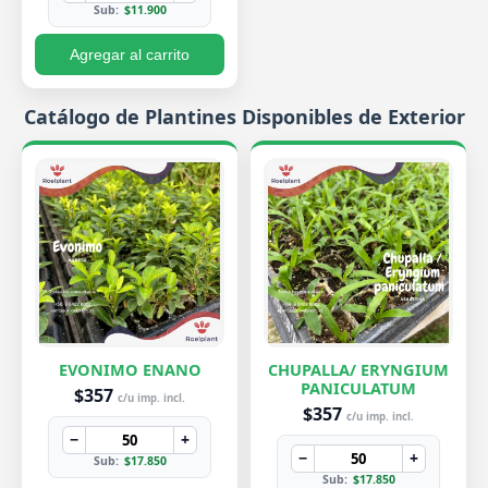
Sub:
$11.900
Agregar al carrito
Catálogo de Plantines Disponibles de Exterior
EVONIMO ENANO
CHUPALLA/ ERYNGIUM
PANICULATUM
$357
c/u imp. incl.
$357
c/u imp. incl.
−
+
−
+
Sub:
$17.850
Sub:
$17.850