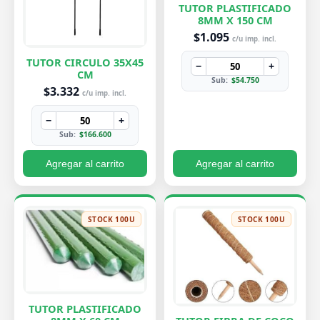
TUTOR PLASTIFICADO
8MM X 150 CM
$1.095
c/u imp. incl.
TUTOR CIRCULO 35X45
−
+
CM
Sub:
$54.750
$3.332
c/u imp. incl.
−
+
Sub:
$166.600
Agregar al carrito
Agregar al carrito
STOCK 100U
STOCK 100U
TUTOR PLASTIFICADO