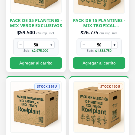
PACK DE 35 PLANTINES -
PACK DE 15 PLANTINES -
MIX VERDE EXCLUSIVOS
MIX TROPICAL
EXCLUSIVOS
$59.500
$26.775
c/u imp. incl.
c/u imp. incl.
−
+
−
+
Sub:
$2.975.000
Sub:
$1.338.750
Agregar al carrito
Agregar al carrito
STOCK 399U
STOCK 100U