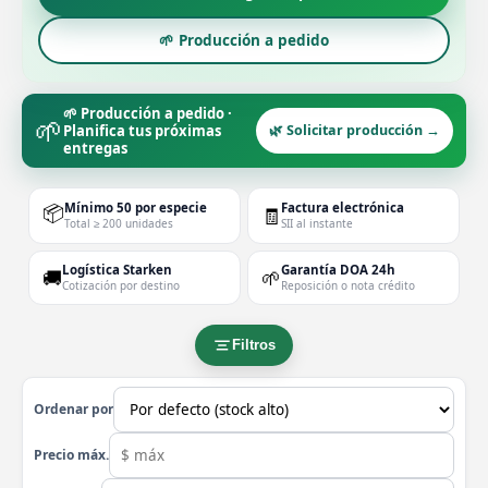
🌱 Producción a pedido
🌱 Producción a pedido ·
🌱
Planifica tus próximas
🌿 Solicitar producción →
entregas
📦
Mínimo 50 por especie
Factura electrónica
🧾
Total ≥ 200 unidades
SII al instante
Logística Starken
Garantía DOA 24h
🚚
🌱
Cotización por destino
Reposición o nota crédito
Filtros
Ordenar por
Precio máx.