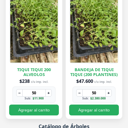
TIQUI TIQUI 200
BANDEJA DE TIQUI
ALVEOLOS
TIQUI (200 PLANTINES)
$238
$47.600
c/u imp. incl.
c/u imp. incl.
−
+
−
+
Sub:
$11.900
Sub:
$2.380.000
Agregar al carrito
Agregar al carrito
Catálogo de Árboles