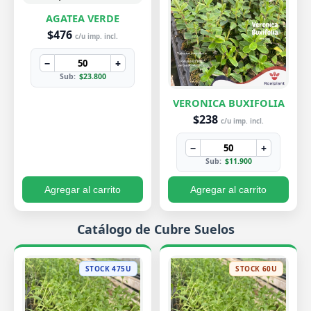
AGATEA VERDE
$476
c/u imp. incl.
−
+
Sub:
$23.800
VERONICA BUXIFOLIA
$238
c/u imp. incl.
−
+
Sub:
$11.900
Agregar al carrito
Agregar al carrito
Catálogo de Cubre Suelos
STOCK 475U
STOCK 60U