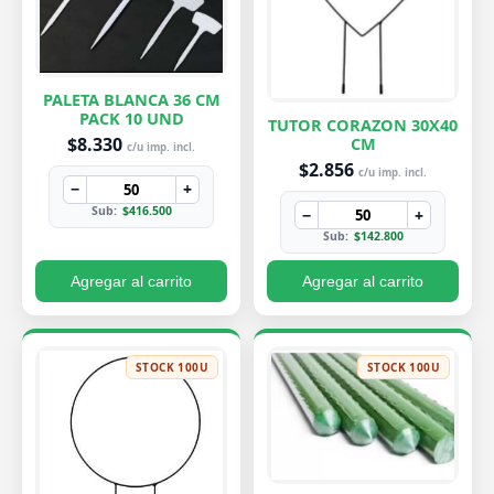
PALETA BLANCA 36 CM
PACK 10 UND
TUTOR CORAZON 30X40
$8.330
CM
c/u imp. incl.
$2.856
c/u imp. incl.
−
+
Sub:
$416.500
−
+
Sub:
$142.800
Agregar al carrito
Agregar al carrito
STOCK 100U
STOCK 100U