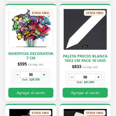
STOCK 100U
STOCK 100U
MARIPOSA DECORATIVA
PALETA PRECIO BLANCA
7 CM
10X2 CM PACK 10 UND
$595
c/u imp. incl.
$833
c/u imp. incl.
−
+
−
+
Sub:
$29.750
Sub:
$41.650
Agregar al carrito
Agregar al carrito
STOCK 100U
STOCK 100U