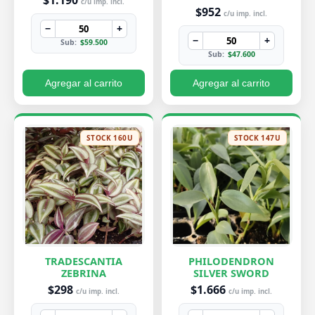
c/u imp. incl.
$952
c/u imp. incl.
−
+
−
+
Sub:
$59.500
Sub:
$47.600
Agregar al carrito
Agregar al carrito
STOCK 160U
STOCK 147U
TRADESCANTIA
PHILODENDRON
ZEBRINA
SILVER SWORD
$298
$1.666
c/u imp. incl.
c/u imp. incl.