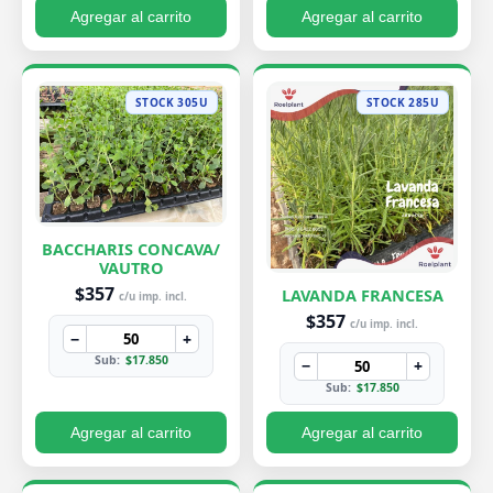
Agregar al carrito
Agregar al carrito
STOCK 305U
STOCK 285U
BACCHARIS CONCAVA/
VAUTRO
$357
LAVANDA FRANCESA
c/u imp. incl.
$357
c/u imp. incl.
−
+
Sub:
$17.850
−
+
Sub:
$17.850
Agregar al carrito
Agregar al carrito