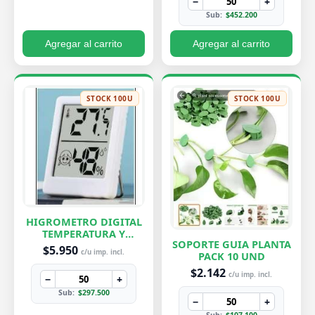
−
+
Sub:
$452.200
Agregar al carrito
Agregar al carrito
STOCK 100U
STOCK 100U
HIGROMETRO DIGITAL
TEMPERATURA Y
SOPORTE GUIA PLANTA
HUMEDAD
$5.950
c/u imp. incl.
PACK 10 UND
$2.142
c/u imp. incl.
−
+
Sub:
$297.500
−
+