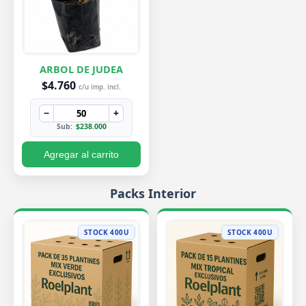
ARBOL DE JUDEA
$4.760
c/u imp. incl.
−
+
Sub:
$238.000
Agregar al carrito
Packs Interior
STOCK 400U
STOCK 400U