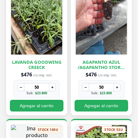
LAVANDA GOODWING
AGAPANTO AZUL
CREECK
/AGAPANTHO STORM
CLOUD
$476
$476
c/u imp. incl.
c/u imp. incl.
−
+
−
+
Sub:
$23.800
Sub:
$23.800
Agregar al carrito
Agregar al carrito
STOCK 100U
STOCK 53U