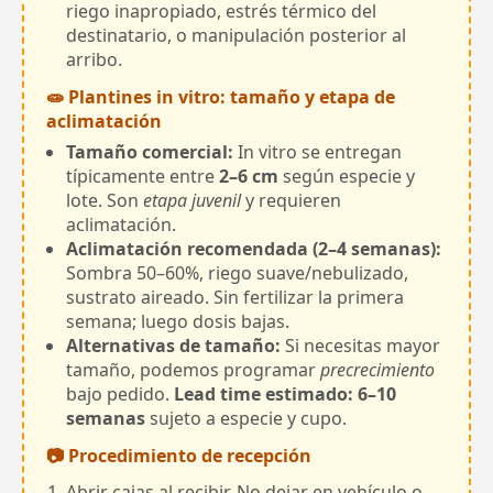
riego inapropiado, estrés térmico del
destinatario, o manipulación posterior al
arribo.
🧫 Plantines in vitro: tamaño y etapa de
aclimatación
Tamaño comercial:
In vitro se entregan
típicamente entre
2–6 cm
según especie y
lote. Son
etapa juvenil
y requieren
aclimatación.
Aclimatación recomendada (2–4 semanas):
Sombra 50–60%, riego suave/nebulizado,
sustrato aireado. Sin fertilizar la primera
semana; luego dosis bajas.
Alternativas de tamaño:
Si necesitas mayor
tamaño, podemos programar
precrecimiento
bajo pedido.
Lead time estimado: 6–10
semanas
sujeto a especie y cupo.
📷 Procedimiento de recepción
Abrir cajas al recibir. No dejar en vehículo o