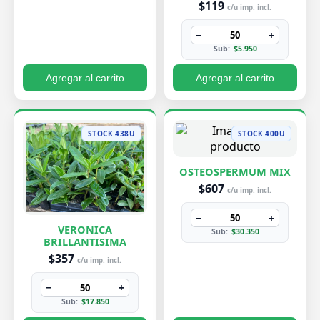
$119
c/u imp. incl.
−
+
Sub:
$5.950
Agregar al carrito
Agregar al carrito
STOCK 438U
STOCK 400U
OSTEOSPERMUM MIX
$607
c/u imp. incl.
−
+
VERONICA
Sub:
$30.350
BRILLANTISIMA
$357
c/u imp. incl.
−
+
Sub:
$17.850