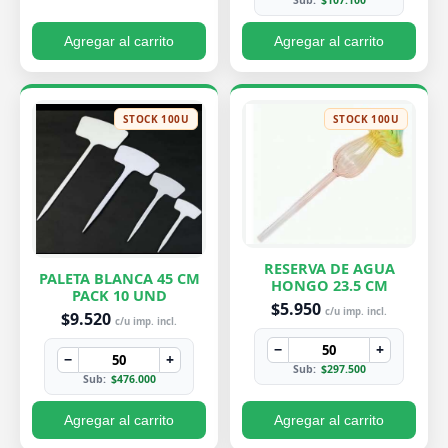
Sub:
$107.100
Agregar al carrito
Agregar al carrito
STOCK 100U
STOCK 100U
RESERVA DE AGUA
PALETA BLANCA 45 CM
HONGO 23.5 CM
PACK 10 UND
$5.950
c/u imp. incl.
$9.520
c/u imp. incl.
−
+
−
+
Sub:
$297.500
Sub:
$476.000
Agregar al carrito
Agregar al carrito