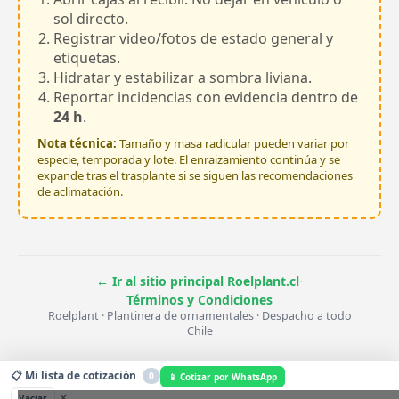
sol directo.
Registrar video/fotos de estado general y
etiquetas.
Hidratar y estabilizar a sombra liviana.
Reportar incidencias con evidencia dentro de
24 h
.
Nota técnica:
Tamaño y masa radicular pueden variar por
especie, temporada y lote. El enraizamiento continúa y se
expande tras el trasplante si se siguen las recomendaciones
de aclimatación.
·
← Ir al sitio principal Roelplant.cl
Términos y Condiciones
Roelplant · Plantinera de ornamentales · Despacho a todo
Chile
📋 Mi lista de cotización
0
📱 Cotizar por WhatsApp
×
Vaciar