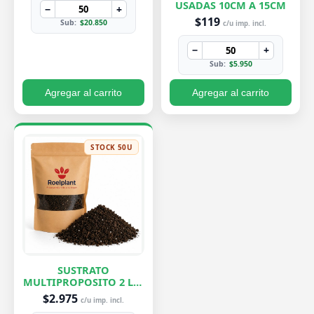
USADAS 10CM A 15CM
−
+
$119
Sub:
$20.850
c/u imp. incl.
−
+
Sub:
$5.950
Agregar al carrito
Agregar al carrito
STOCK 50U
SUSTRATO
MULTIPROPOSITO 2 LTS
ROELPLANT
$2.975
c/u imp. incl.