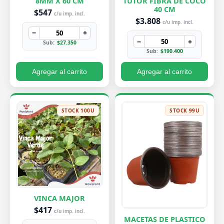
8MM X 60 CM
TUTOR FIBRA DE COCO
40 CM
$547
c/u imp. incl.
$3.808
c/u imp. incl.
−
+
−
+
Sub:
$27.350
Sub:
$190.400
Agregar al carrito
Agregar al carrito
STOCK 100U
STOCK 99U
VINCA MAJOR
$417
c/u imp. incl.
MACETAS DE PLASTICO