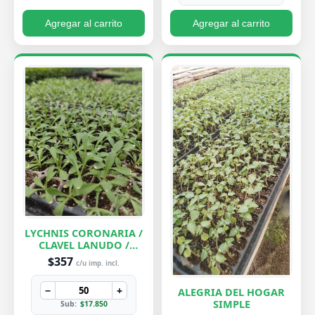
Agregar al carrito
Agregar al carrito
LYCHNIS CORONARIA /
CLAVEL LANUDO /
ABUELA
$357
c/u imp. incl.
−
+
ALEGRIA DEL HOGAR
SIMPLE
Sub:
$17.850