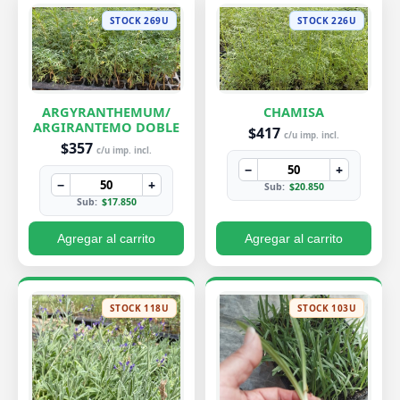
STOCK 269U
STOCK 226U
ARGYRANTHEMUM/
CHAMISA
ARGIRANTEMO DOBLE
$417
c/u imp. incl.
$357
c/u imp. incl.
−
+
−
+
Sub:
$20.850
Sub:
$17.850
Agregar al carrito
Agregar al carrito
STOCK 118U
STOCK 103U