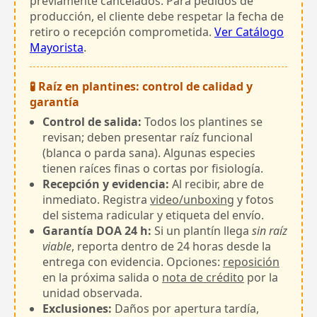
previamente cancelados. Para pedidos de
producción, el cliente debe respetar la fecha de
retiro o recepción comprometida.
Ver Catálogo
Mayorista
.
🧪 Raíz en plantines: control de calidad y
garantía
Control de salida:
Todos los plantines se
revisan; deben presentar raíz funcional
(blanca o parda sana). Algunas especies
tienen raíces finas o cortas por fisiología.
Recepción y evidencia:
Al recibir, abre de
inmediato. Registra
video/unboxing
y fotos
del sistema radicular y etiqueta del envío.
Garantía DOA 24 h:
Si un plantín llega
sin raíz
viable
, reporta dentro de 24 horas desde la
entrega con evidencia. Opciones:
reposición
en la próxima salida o
nota de crédito
por la
unidad observada.
Exclusiones:
Daños por apertura tardía,