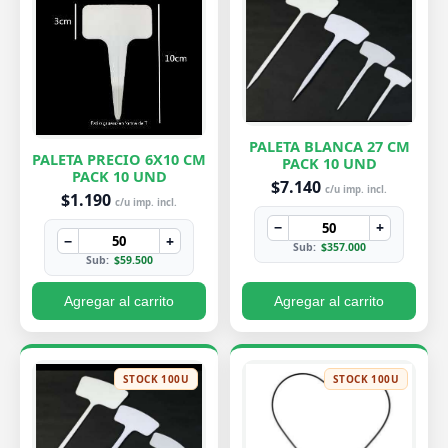
PALETA BLANCA 27 CM
PALETA PRECIO 6X10 CM
PACK 10 UND
PACK 10 UND
$7.140
c/u imp. incl.
$1.190
c/u imp. incl.
−
+
−
+
Sub:
$357.000
Sub:
$59.500
Agregar al carrito
Agregar al carrito
STOCK 100U
STOCK 100U