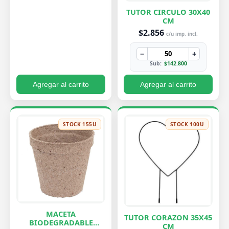
TUTOR CIRCULO 30X40
CM
$2.856
c/u imp. incl.
−
+
Sub:
$142.800
Agregar al carrito
Agregar al carrito
STOCK 155U
STOCK 100U
MACETA
TUTOR CORAZON 35X45
BIODEGRADABLE
CM