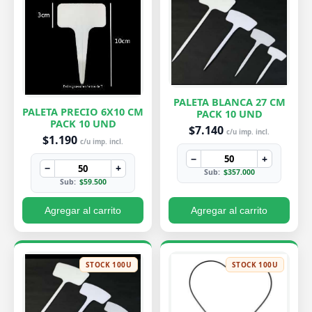
PALETA BLANCA 27 CM
PALETA PRECIO 6X10 CM
PACK 10 UND
PACK 10 UND
$7.140
c/u imp. incl.
$1.190
c/u imp. incl.
−
+
−
+
Sub:
$357.000
Sub:
$59.500
Agregar al carrito
Agregar al carrito
STOCK 100U
STOCK 100U