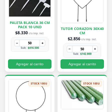
PALETA BLANCA 36 CM
PACK 10 UND
TUTOR CORAZON 30X40
$8.330
CM
c/u imp. incl.
$2.856
c/u imp. incl.
−
+
Sub:
$416.500
−
+
Sub:
$142.800
Agregar al carrito
Agregar al carrito
STOCK 100U
STOCK 100U