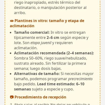
riego inapropiado, estrés térmico del
destinatario, o manipulación posterior al
arribo.
🧫 Plantines in vitro: tamaño y etapa de
aclimatación
Tamaño comercial:
In vitro se entregan
típicamente entre
2–6 cm
según especie y
lote. Son
etapa juvenil
y requieren
aclimatación.
Aclimatación recomendada (2–4 semanas):
Sombra 50–60%, riego suave/nebulizado,
sustrato aireado. Sin fertilizar la primera
semana; luego dosis bajas.
Alternativas de tamaño:
Si necesitas mayor
tamaño, podemos programar
precrecimiento
bajo pedido.
Lead time estimado: 6–10
semanas
sujeto a especie y cupo.
📷 Procedimiento de recepción
Abrir cajas al recibir. No dejar en vehículo o