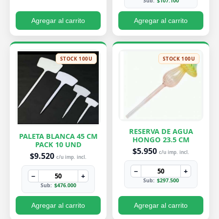
Sub:
$107.100
Agregar al carrito
Agregar al carrito
STOCK 100U
STOCK 100U
RESERVA DE AGUA
PALETA BLANCA 45 CM
HONGO 23.5 CM
PACK 10 UND
$5.950
c/u imp. incl.
$9.520
c/u imp. incl.
−
+
−
+
Sub:
$297.500
Sub:
$476.000
Agregar al carrito
Agregar al carrito