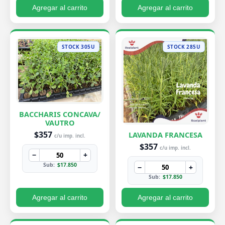
Agregar al carrito
Agregar al carrito
STOCK 305U
STOCK 285U
BACCHARIS CONCAVA/
VAUTRO
$357
LAVANDA FRANCESA
c/u imp. incl.
$357
c/u imp. incl.
−
+
Sub:
$17.850
−
+
Sub:
$17.850
Agregar al carrito
Agregar al carrito