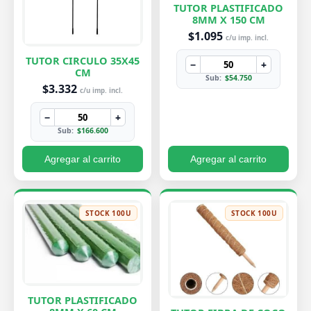
TUTOR PLASTIFICADO
8MM X 150 CM
$1.095
c/u imp. incl.
TUTOR CIRCULO 35X45
−
+
CM
Sub:
$54.750
$3.332
c/u imp. incl.
−
+
Sub:
$166.600
Agregar al carrito
Agregar al carrito
STOCK 100U
STOCK 100U
TUTOR PLASTIFICADO