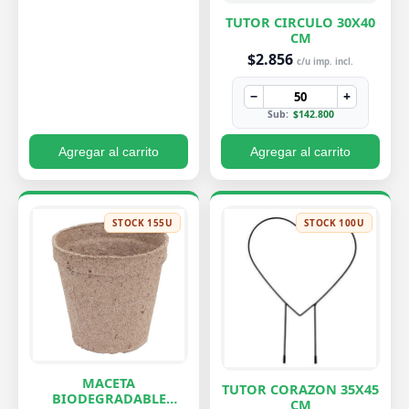
TUTOR CIRCULO 30X40
CM
$2.856
c/u imp. incl.
−
+
Sub:
$142.800
Agregar al carrito
Agregar al carrito
STOCK 155U
STOCK 100U
MACETA
TUTOR CORAZON 35X45
BIODEGRADABLE
CM