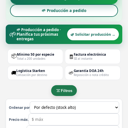
🌱 Producción a pedido
🌱 Producción a pedido ·
🌱
Planifica tus próximas
🌿 Solicitar producción →
entregas
📦
Mínimo 50 por especie
Factura electrónica
🧾
Total ≥ 200 unidades
SII al instante
Logística Starken
Garantía DOA 24h
🚚
🌱
Cotización por destino
Reposición o nota crédito
Filtros
Ordenar por
Precio máx.