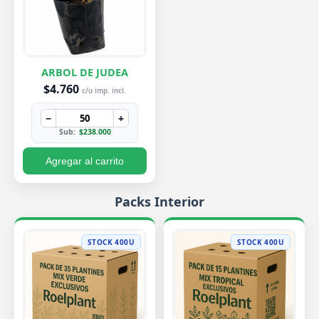
ARBOL DE JUDEA
$4.760
c/u imp. incl.
−
+
Sub:
$238.000
Agregar al carrito
Packs Interior
STOCK 400U
STOCK 400U