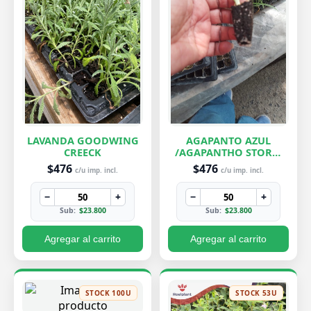
LAVANDA GOODWING
AGAPANTO AZUL
CREECK
/AGAPANTHO STORM
CLOUD
$476
$476
c/u imp. incl.
c/u imp. incl.
−
+
−
+
Sub:
$23.800
Sub:
$23.800
Agregar al carrito
Agregar al carrito
STOCK 100U
STOCK 53U