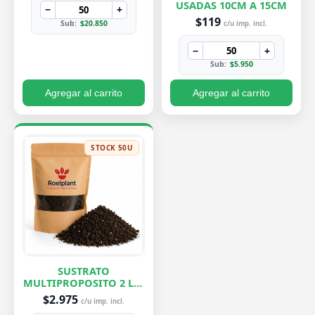
USADAS 10CM A 15CM
−
+
$119
Sub:
$20.850
c/u imp. incl.
−
+
Sub:
$5.950
Agregar al carrito
Agregar al carrito
STOCK 50U
SUSTRATO
MULTIPROPOSITO 2 LTS
ROELPLANT
$2.975
c/u imp. incl.