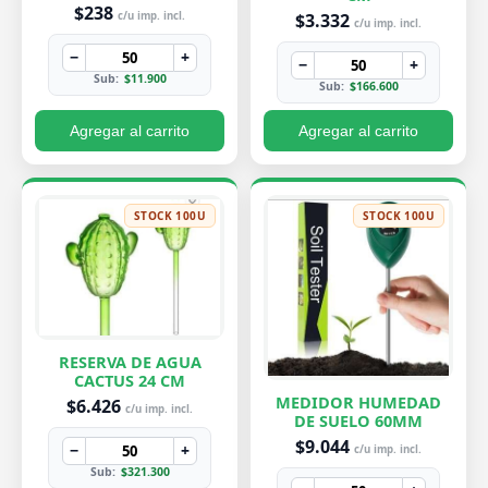
PEQUEÑA 7X8 CM
$238
$3.332
c/u imp. incl.
c/u imp. incl.
−
+
−
+
Sub:
$11.900
Sub:
$166.600
Agregar al carrito
Agregar al carrito
STOCK 100U
STOCK 100U
RESERVA DE AGUA
CACTUS 24 CM
MEDIDOR HUMEDAD
$6.426
c/u imp. incl.
DE SUELO 60MM
$9.044
−
+
c/u imp. incl.
Sub:
$321.300