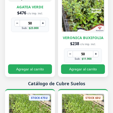
AGATEA VERDE
$476
c/u imp. incl.
−
+
Sub:
$23.800
VERONICA BUXIFOLIA
$238
c/u imp. incl.
−
+
Sub:
$11.900
Agregar al carrito
Agregar al carrito
Catálogo de Cubre Suelos
STOCK 475U
STOCK 60U