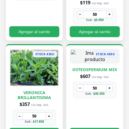
$119
c/u imp. incl.
−
+
Sub:
$5.950
Agregar al carrito
Agregar al carrito
STOCK 438U
STOCK 400U
OSTEOSPERMUM MIX
$607
c/u imp. incl.
−
+
VERONICA
Sub:
$30.350
BRILLANTISIMA
$357
c/u imp. incl.
−
+
Sub:
$17.850