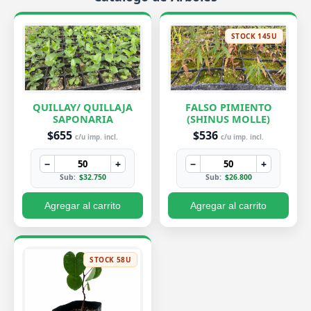
STOCK 145U
QUILLAY/ QUILLAJA
FALSO PIMIENTO
SAPONARIA
(SHINUS MOLLE)
$655
$536
c/u imp. incl.
c/u imp. incl.
−
+
−
+
Sub:
$32.750
Sub:
$26.800
Agregar al carrito
Agregar al carrito
STOCK 58U