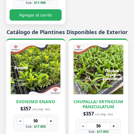
Sub:
$11.900
Agregar al carrito
Catálogo de Plantines Disponibles de Exterior
EVONIMO ENANO
CHUPALLA/ ERYNGIUM
PANICULATUM
$357
c/u imp. incl.
$357
c/u imp. incl.
−
+
−
+
Sub:
$17.850
Sub:
$17.850