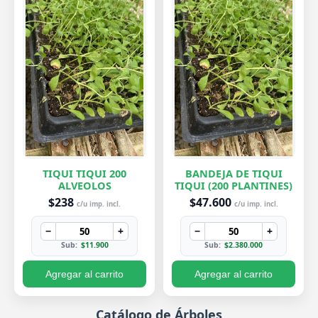
TIQUI TIQUI 200
BANDEJA DE TIQUI
ALVEOLOS
TIQUI (200 PLANTINES)
$238
$47.600
c/u imp. incl.
c/u imp. incl.
−
+
−
+
Sub:
$11.900
Sub:
$2.380.000
Agregar al carrito
Agregar al carrito
Catálogo de Árboles