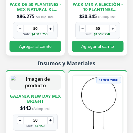
PACK DE 50 PLANTINES -
PACK MIX A ELECCIÓN -
MIX NATURAL XL
10 PLANTINES
EXCLUSIVOS
EXCLUSIVOS
$86.275
$30.345
c/u imp. incl.
c/u imp. incl.
−
+
−
+
Sub:
$4.313.750
Sub:
$1.517.250
Agregar al carrito
Agregar al carrito
Insumos y Materiales
STOCK 200U
GAZANIA NEW DAY MIX
BRIGHT
$143
c/u imp. incl.
−
+
Sub:
$7.150