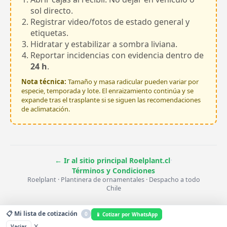
sol directo.
Registrar video/fotos de estado general y
etiquetas.
Hidratar y estabilizar a sombra liviana.
Reportar incidencias con evidencia dentro de
24 h
.
Nota técnica:
Tamaño y masa radicular pueden variar por
especie, temporada y lote. El enraizamiento continúa y se
expande tras el trasplante si se siguen las recomendaciones
de aclimatación.
·
← Ir al sitio principal Roelplant.cl
Términos y Condiciones
Roelplant · Plantinera de ornamentales · Despacho a todo
Chile
📋 Mi lista de cotización
0
📱 Cotizar por WhatsApp
×
Vaciar