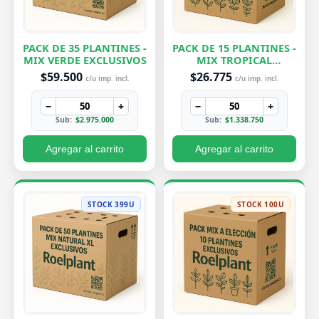
PACK DE 35 PLANTINES -
PACK DE 15 PLANTINES -
MIX VERDE EXCLUSIVOS
MIX TROPICAL
EXCLUSIVOS
$59.500
$26.775
c/u imp. incl.
c/u imp. incl.
−
+
−
+
Sub:
$2.975.000
Sub:
$1.338.750
Agregar al carrito
Agregar al carrito
STOCK 399U
STOCK 100U