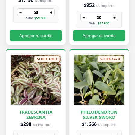
$1.190
c/u imp. incl.
$952
c/u imp. incl.
−
+
−
+
Sub:
$59.500
Sub:
$47.600
Agregar al carrito
Agregar al carrito
STOCK 160U
STOCK 147U
TRADESCANTIA
PHILODENDRON
ZEBRINA
SILVER SWORD
$298
$1.666
c/u imp. incl.
c/u imp. incl.