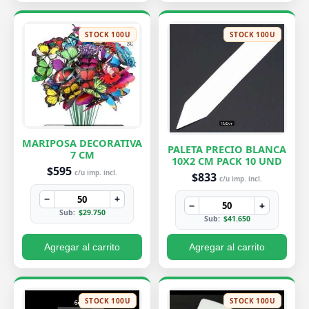
STOCK 100U
STOCK 100U
MARIPOSA DECORATIVA
PALETA PRECIO BLANCA
7 CM
10X2 CM PACK 10 UND
$595
c/u imp. incl.
$833
c/u imp. incl.
−
+
−
+
Sub:
$29.750
Sub:
$41.650
Agregar al carrito
Agregar al carrito
STOCK 100U
STOCK 100U