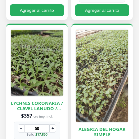
Agregar al carrito
Agregar al carrito
LYCHNIS CORONARIA /
CLAVEL LANUDO /
ABUELA
$357
c/u imp. incl.
−
+
ALEGRIA DEL HOGAR
SIMPLE
Sub:
$17.850