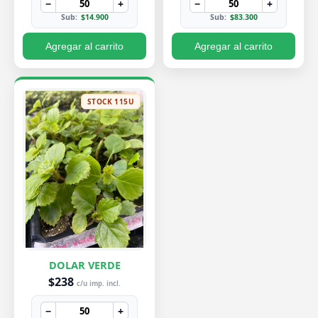
−
+
−
+
Sub:
$14.900
Sub:
$83.300
Agregar al carrito
Agregar al carrito
STOCK 115U
DOLAR VERDE
$238
c/u imp. incl.
−
+