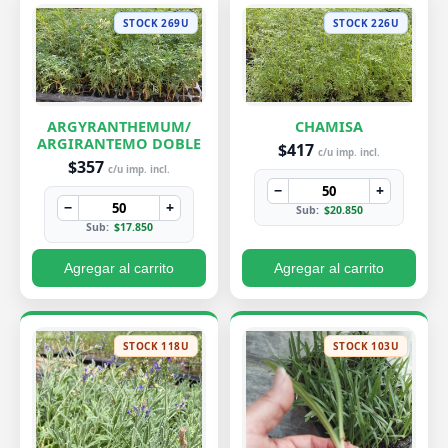
STOCK 269U
STOCK 226U
ARGYRANTHEMUM/
CHAMISA
ARGIRANTEMO DOBLE
$417
c/u imp. incl.
$357
c/u imp. incl.
−
+
−
+
Sub:
$20.850
Sub:
$17.850
Agregar al carrito
Agregar al carrito
STOCK 118U
STOCK 103U