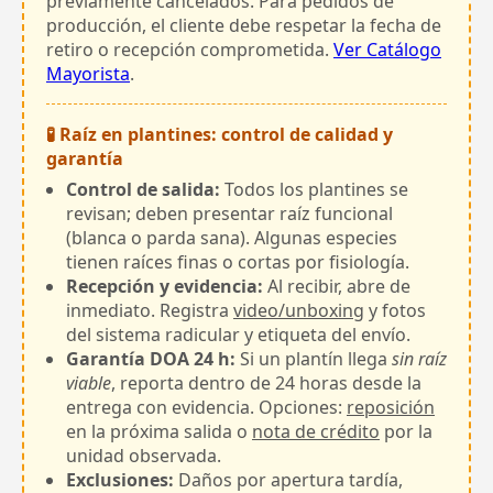
previamente cancelados. Para pedidos de
producción, el cliente debe respetar la fecha de
retiro o recepción comprometida.
Ver Catálogo
Mayorista
.
🧪 Raíz en plantines: control de calidad y
garantía
Control de salida:
Todos los plantines se
revisan; deben presentar raíz funcional
(blanca o parda sana). Algunas especies
tienen raíces finas o cortas por fisiología.
Recepción y evidencia:
Al recibir, abre de
inmediato. Registra
video/unboxing
y fotos
del sistema radicular y etiqueta del envío.
Garantía DOA 24 h:
Si un plantín llega
sin raíz
viable
, reporta dentro de 24 horas desde la
entrega con evidencia. Opciones:
reposición
en la próxima salida o
nota de crédito
por la
unidad observada.
Exclusiones:
Daños por apertura tardía,