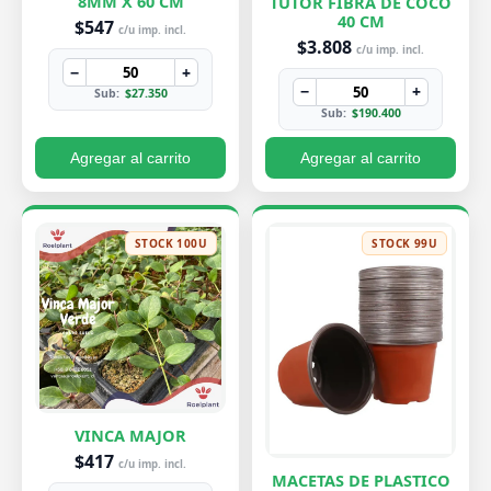
8MM X 60 CM
TUTOR FIBRA DE COCO
40 CM
$547
c/u imp. incl.
$3.808
c/u imp. incl.
−
+
−
+
Sub:
$27.350
Sub:
$190.400
Agregar al carrito
Agregar al carrito
STOCK 100U
STOCK 99U
VINCA MAJOR
$417
c/u imp. incl.
MACETAS DE PLASTICO