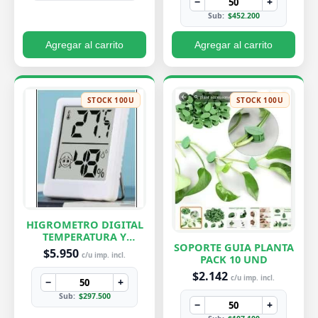
−
+
Sub:
$452.200
Agregar al carrito
Agregar al carrito
STOCK 100U
STOCK 100U
HIGROMETRO DIGITAL
TEMPERATURA Y
SOPORTE GUIA PLANTA
HUMEDAD
$5.950
c/u imp. incl.
PACK 10 UND
$2.142
c/u imp. incl.
−
+
Sub:
$297.500
−
+