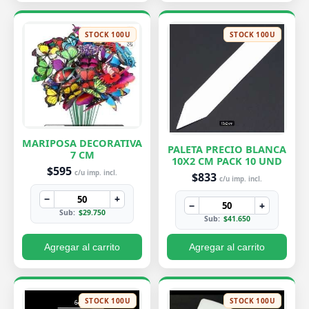
STOCK 100U
STOCK 100U
MARIPOSA DECORATIVA
PALETA PRECIO BLANCA
7 CM
10X2 CM PACK 10 UND
$595
c/u imp. incl.
$833
c/u imp. incl.
−
+
−
+
Sub:
$29.750
Sub:
$41.650
Agregar al carrito
Agregar al carrito
STOCK 100U
STOCK 100U