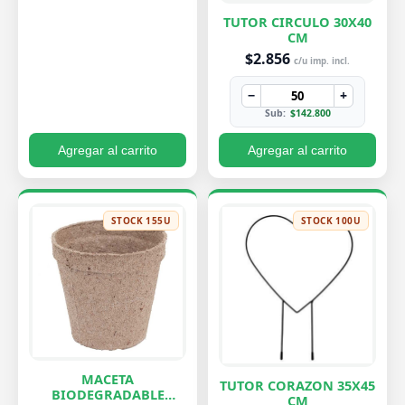
TUTOR CIRCULO 30X40
CM
$2.856
c/u imp. incl.
−
+
Sub:
$142.800
Agregar al carrito
Agregar al carrito
STOCK 155U
STOCK 100U
MACETA
TUTOR CORAZON 35X45
BIODEGRADABLE
CM