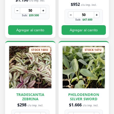
$1.190
c/u imp. incl.
$952
c/u imp. incl.
−
+
−
+
Sub:
$59.500
Sub:
$47.600
Agregar al carrito
Agregar al carrito
STOCK 160U
STOCK 147U
TRADESCANTIA
PHILODENDRON
ZEBRINA
SILVER SWORD
$298
$1.666
c/u imp. incl.
c/u imp. incl.