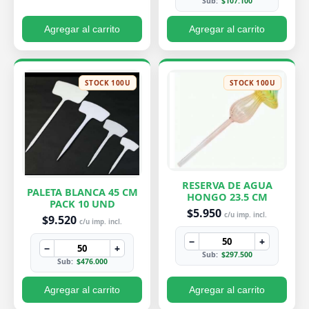
Sub:
$107.100
Agregar al carrito
Agregar al carrito
STOCK 100U
STOCK 100U
RESERVA DE AGUA
PALETA BLANCA 45 CM
HONGO 23.5 CM
PACK 10 UND
$5.950
c/u imp. incl.
$9.520
c/u imp. incl.
−
+
−
+
Sub:
$297.500
Sub:
$476.000
Agregar al carrito
Agregar al carrito