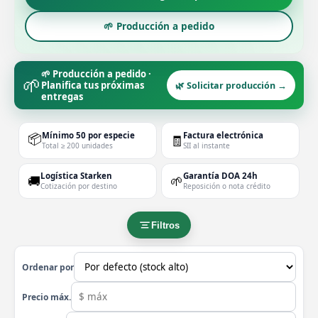
🌱 Producción a pedido
🌱 Producción a pedido ·
🌱
Planifica tus próximas
🌿 Solicitar producción →
entregas
📦
Mínimo 50 por especie
Factura electrónica
🧾
Total ≥ 200 unidades
SII al instante
Logística Starken
Garantía DOA 24h
🚚
🌱
Cotización por destino
Reposición o nota crédito
Filtros
Ordenar por
Precio máx.