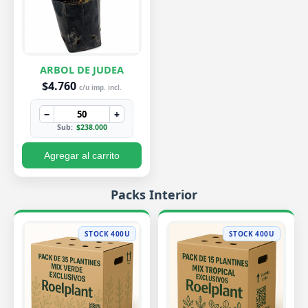
ARBOL DE JUDEA
$4.760
c/u imp. incl.
−
+
Sub:
$238.000
Agregar al carrito
Packs Interior
STOCK 400U
STOCK 400U