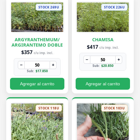
STOCK 269U
STOCK 226U
ARGYRANTHEMUM/
CHAMISA
ARGIRANTEMO DOBLE
$417
c/u imp. incl.
$357
c/u imp. incl.
−
+
−
+
Sub:
$20.850
Sub:
$17.850
Agregar al carrito
Agregar al carrito
STOCK 118U
STOCK 103U