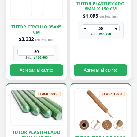
TUTOR PLASTIFICADO
8MM X 150 CM
$1.095
c/u imp. incl.
TUTOR CIRCULO 35X45
−
+
CM
Sub:
$54.750
$3.332
c/u imp. incl.
−
+
Sub:
$166.600
Agregar al carrito
Agregar al carrito
STOCK 100U
STOCK 100U
TUTOR PLASTIFICADO