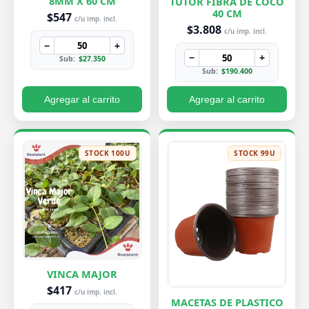
8MM X 60 CM
TUTOR FIBRA DE COCO
40 CM
$547
c/u imp. incl.
$3.808
c/u imp. incl.
−
+
−
+
Sub:
$27.350
Sub:
$190.400
Agregar al carrito
Agregar al carrito
STOCK 100U
STOCK 99U
VINCA MAJOR
$417
c/u imp. incl.
MACETAS DE PLASTICO