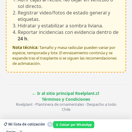
sol directo.
Registrar video/fotos de estado general y
etiquetas.
Hidratar y estabilizar a sombra liviana.
Reportar incidencias con evidencia dentro de
24 h
.
Nota técnica:
Tamaño y masa radicular pueden variar por
especie, temporada y lote. El enraizamiento continúa y se
expande tras el trasplante si se siguen las recomendaciones
de aclimatación.
·
← Ir al sitio principal Roelplant.cl
Términos y Condiciones
Roelplant · Plantinera de ornamentales · Despacho a todo
Chile
📋 Mi lista de cotización
0
📱 Cotizar por WhatsApp
×
Vaciar