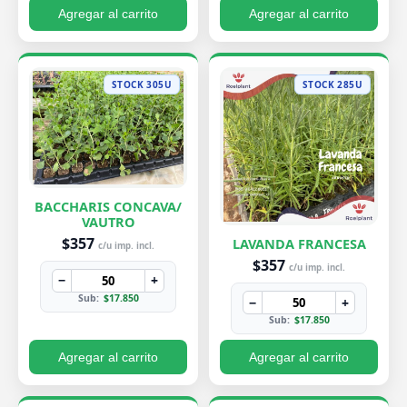
Agregar al carrito
Agregar al carrito
STOCK 305U
STOCK 285U
BACCHARIS CONCAVA/
VAUTRO
$357
LAVANDA FRANCESA
c/u imp. incl.
$357
c/u imp. incl.
−
+
Sub:
$17.850
−
+
Sub:
$17.850
Agregar al carrito
Agregar al carrito