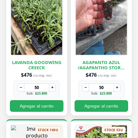
LAVANDA GOODWING
AGAPANTO AZUL
CREECK
/AGAPANTHO STORM
CLOUD
$476
$476
c/u imp. incl.
c/u imp. incl.
−
+
−
+
Sub:
$23.800
Sub:
$23.800
Agregar al carrito
Agregar al carrito
STOCK 100U
STOCK 53U