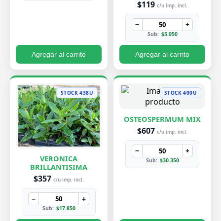
$119
c/u imp. incl.
−
+
Sub:
$5.950
Agregar al carrito
Agregar al carrito
STOCK 438U
STOCK 400U
OSTEOSPERMUM MIX
$607
c/u imp. incl.
−
+
VERONICA
Sub:
$30.350
BRILLANTISIMA
$357
c/u imp. incl.
−
+
Sub:
$17.850