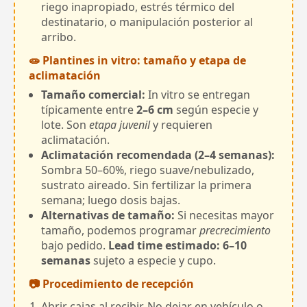
riego inapropiado, estrés térmico del
destinatario, o manipulación posterior al
arribo.
🧫 Plantines in vitro: tamaño y etapa de
aclimatación
Tamaño comercial:
In vitro se entregan
típicamente entre
2–6 cm
según especie y
lote. Son
etapa juvenil
y requieren
aclimatación.
Aclimatación recomendada (2–4 semanas):
Sombra 50–60%, riego suave/nebulizado,
sustrato aireado. Sin fertilizar la primera
semana; luego dosis bajas.
Alternativas de tamaño:
Si necesitas mayor
tamaño, podemos programar
precrecimiento
bajo pedido.
Lead time estimado: 6–10
semanas
sujeto a especie y cupo.
📷 Procedimiento de recepción
Abrir cajas al recibir. No dejar en vehículo o