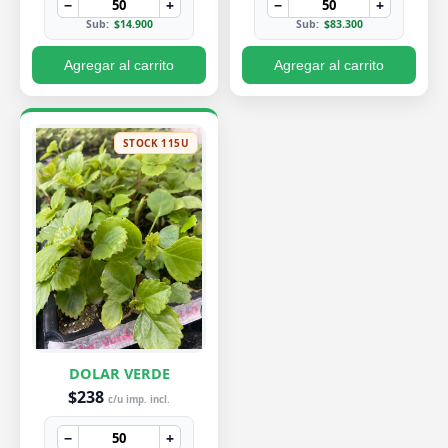
−
+
−
+
Sub:
$14.900
Sub:
$83.300
Agregar al carrito
Agregar al carrito
STOCK 115U
DOLAR VERDE
$238
c/u imp. incl.
−
+