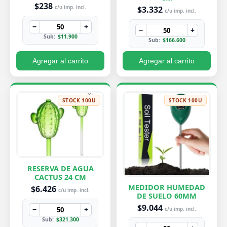
PEQUEÑA 7X8 CM
$238
$3.332
c/u imp. incl.
c/u imp. incl.
−
+
−
+
Sub:
$11.900
Sub:
$166.600
Agregar al carrito
Agregar al carrito
STOCK 100U
STOCK 100U
RESERVA DE AGUA
CACTUS 24 CM
MEDIDOR HUMEDAD
$6.426
c/u imp. incl.
DE SUELO 60MM
$9.044
−
+
c/u imp. incl.
Sub:
$321.300