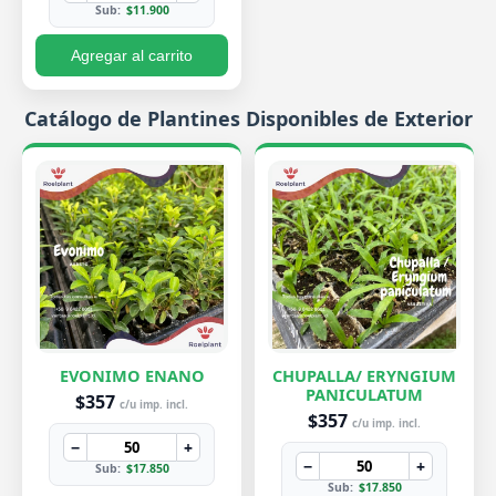
Sub:
$11.900
Agregar al carrito
Catálogo de Plantines Disponibles de Exterior
EVONIMO ENANO
CHUPALLA/ ERYNGIUM
PANICULATUM
$357
c/u imp. incl.
$357
c/u imp. incl.
−
+
−
+
Sub:
$17.850
Sub:
$17.850