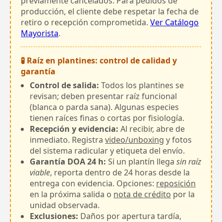
previamente cancelados. Para pedidos de
producción, el cliente debe respetar la fecha de
retiro o recepción comprometida.
Ver Catálogo
Mayorista
.
🧪 Raíz en plantines: control de calidad y
garantía
Control de salida:
Todos los plantines se
revisan; deben presentar raíz funcional
(blanca o parda sana). Algunas especies
tienen raíces finas o cortas por fisiología.
Recepción y evidencia:
Al recibir, abre de
inmediato. Registra
video/unboxing
y fotos
del sistema radicular y etiqueta del envío.
Garantía DOA 24 h:
Si un plantín llega
sin raíz
viable
, reporta dentro de 24 horas desde la
entrega con evidencia. Opciones:
reposición
en la próxima salida o
nota de crédito
por la
unidad observada.
Exclusiones:
Daños por apertura tardía,