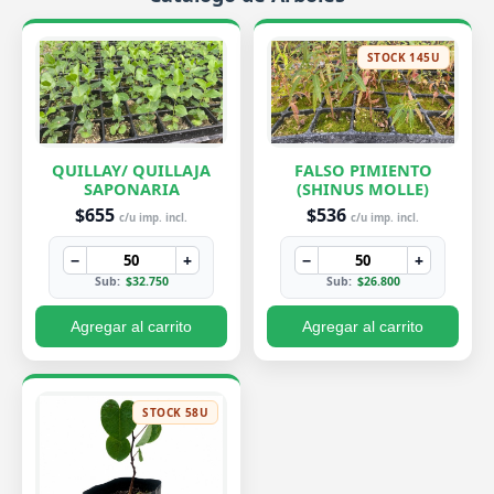
STOCK 145U
QUILLAY/ QUILLAJA
FALSO PIMIENTO
SAPONARIA
(SHINUS MOLLE)
$655
$536
c/u imp. incl.
c/u imp. incl.
−
+
−
+
Sub:
$32.750
Sub:
$26.800
Agregar al carrito
Agregar al carrito
STOCK 58U