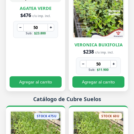
AGATEA VERDE
$476
c/u imp. incl.
−
+
Sub:
$23.800
VERONICA BUXIFOLIA
$238
c/u imp. incl.
−
+
Sub:
$11.900
Agregar al carrito
Agregar al carrito
Catálogo de Cubre Suelos
STOCK 475U
STOCK 60U