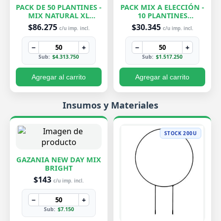
PACK DE 50 PLANTINES -
PACK MIX A ELECCIÓN -
MIX NATURAL XL
10 PLANTINES
EXCLUSIVOS
EXCLUSIVOS
$86.275
$30.345
c/u imp. incl.
c/u imp. incl.
−
+
−
+
Sub:
$4.313.750
Sub:
$1.517.250
Agregar al carrito
Agregar al carrito
Insumos y Materiales
STOCK 200U
GAZANIA NEW DAY MIX
BRIGHT
$143
c/u imp. incl.
−
+
Sub:
$7.150