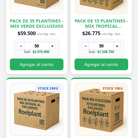
PACK DE 35 PLANTINES -
PACK DE 15 PLANTINES -
MIX VERDE EXCLUSIVOS
MIX TROPICAL
EXCLUSIVOS
$59.500
$26.775
c/u imp. incl.
c/u imp. incl.
−
+
−
+
Sub:
$2.975.000
Sub:
$1.338.750
Agregar al carrito
Agregar al carrito
STOCK 399U
STOCK 100U