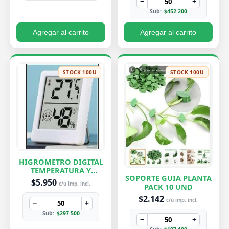
−
+
Sub:
$452.200
Agregar al carrito
Agregar al carrito
STOCK 100U
STOCK 100U
HIGROMETRO DIGITAL
TEMPERATURA Y
SOPORTE GUIA PLANTA
HUMEDAD
$5.950
c/u imp. incl.
PACK 10 UND
$2.142
c/u imp. incl.
−
+
Sub:
$297.500
−
+