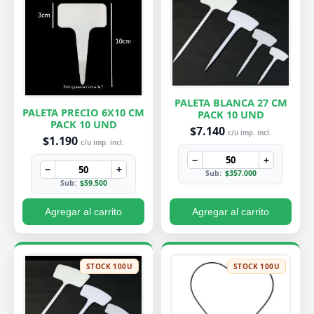
PALETA BLANCA 27 CM
PALETA PRECIO 6X10 CM
PACK 10 UND
PACK 10 UND
$7.140
c/u imp. incl.
$1.190
c/u imp. incl.
−
+
−
+
Sub:
$357.000
Sub:
$59.500
Agregar al carrito
Agregar al carrito
STOCK 100U
STOCK 100U