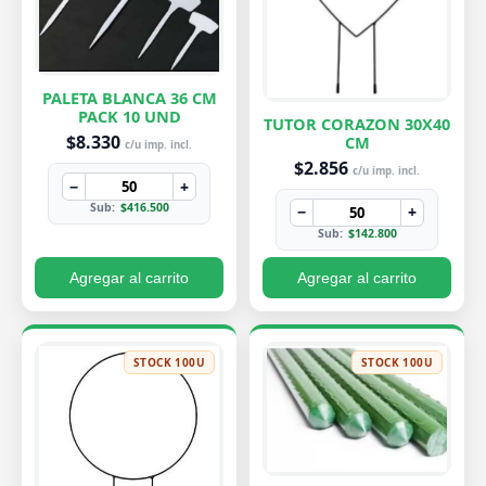
PALETA BLANCA 36 CM
PACK 10 UND
TUTOR CORAZON 30X40
$8.330
CM
c/u imp. incl.
$2.856
c/u imp. incl.
−
+
Sub:
$416.500
−
+
Sub:
$142.800
Agregar al carrito
Agregar al carrito
STOCK 100U
STOCK 100U