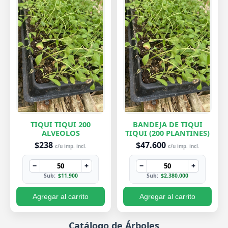
TIQUI TIQUI 200
BANDEJA DE TIQUI
ALVEOLOS
TIQUI (200 PLANTINES)
$238
$47.600
c/u imp. incl.
c/u imp. incl.
−
+
−
+
Sub:
$11.900
Sub:
$2.380.000
Agregar al carrito
Agregar al carrito
Catálogo de Árboles