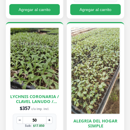
Agregar al carrito
Agregar al carrito
LYCHNIS CORONARIA /
CLAVEL LANUDO /
ABUELA
$357
c/u imp. incl.
−
+
ALEGRIA DEL HOGAR
SIMPLE
Sub:
$17.850