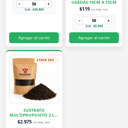
USADAS 10CM A 15CM
−
+
$119
Sub:
$20.850
c/u imp. incl.
−
+
Sub:
$5.950
Agregar al carrito
Agregar al carrito
STOCK 50U
SUSTRATO
MULTIPROPOSITO 2 LTS
ROELPLANT
$2.975
c/u imp. incl.