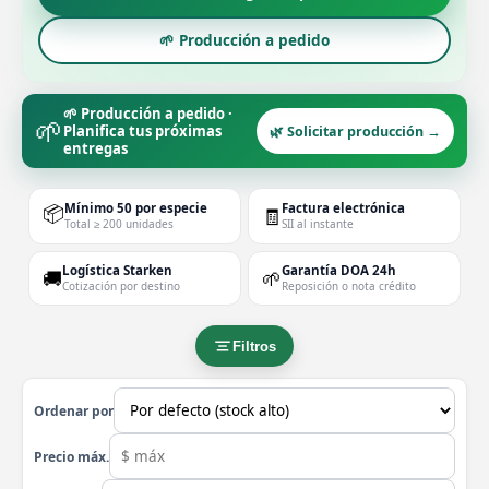
🌱 Producción a pedido
🌱 Producción a pedido ·
🌱
Planifica tus próximas
🌿 Solicitar producción →
entregas
📦
Mínimo 50 por especie
Factura electrónica
🧾
Total ≥ 200 unidades
SII al instante
Logística Starken
Garantía DOA 24h
🚚
🌱
Cotización por destino
Reposición o nota crédito
Filtros
Ordenar por
Precio máx.