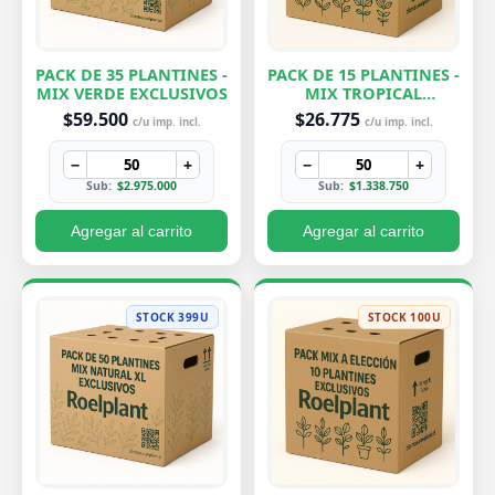
PACK DE 35 PLANTINES -
PACK DE 15 PLANTINES -
MIX VERDE EXCLUSIVOS
MIX TROPICAL
EXCLUSIVOS
$59.500
$26.775
c/u imp. incl.
c/u imp. incl.
−
+
−
+
Sub:
$2.975.000
Sub:
$1.338.750
Agregar al carrito
Agregar al carrito
STOCK 399U
STOCK 100U