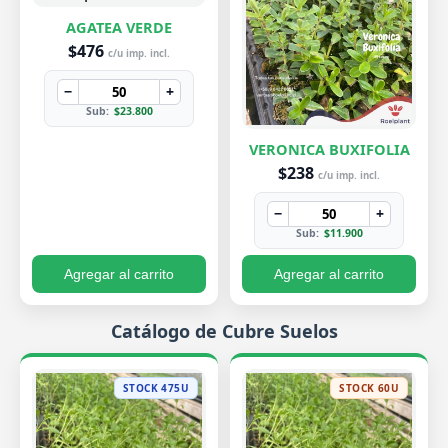
AGATEA VERDE
$476
c/u imp. incl.
−
+
Sub:
$23.800
VERONICA BUXIFOLIA
$238
c/u imp. incl.
−
+
Sub:
$11.900
Agregar al carrito
Agregar al carrito
Catálogo de Cubre Suelos
STOCK 475U
STOCK 60U