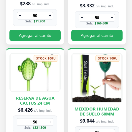
PEQUEÑA 7X8 CM
$238
$3.332
c/u imp. incl.
c/u imp. incl.
−
+
−
+
Sub:
$11.900
Sub:
$166.600
Agregar al carrito
Agregar al carrito
STOCK 100U
STOCK 100U
RESERVA DE AGUA
CACTUS 24 CM
MEDIDOR HUMEDAD
$6.426
c/u imp. incl.
DE SUELO 60MM
$9.044
−
+
c/u imp. incl.
Sub:
$321.300