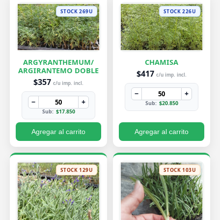
STOCK 269U
STOCK 226U
ARGYRANTHEMUM/
CHAMISA
ARGIRANTEMO DOBLE
$417
c/u imp. incl.
$357
c/u imp. incl.
−
+
−
+
Sub:
$20.850
Sub:
$17.850
Agregar al carrito
Agregar al carrito
STOCK 129U
STOCK 103U