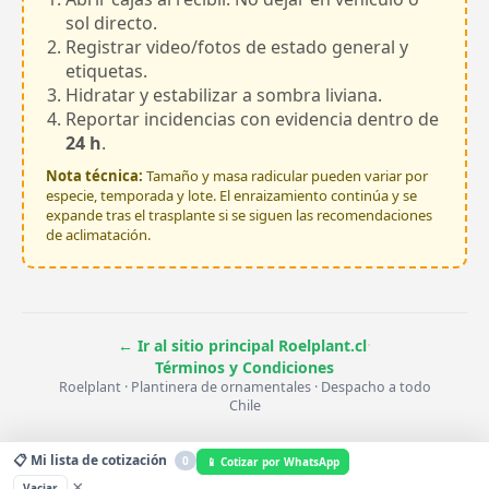
sol directo.
Registrar video/fotos de estado general y
etiquetas.
Hidratar y estabilizar a sombra liviana.
Reportar incidencias con evidencia dentro de
24 h
.
Nota técnica:
Tamaño y masa radicular pueden variar por
especie, temporada y lote. El enraizamiento continúa y se
expande tras el trasplante si se siguen las recomendaciones
de aclimatación.
·
← Ir al sitio principal Roelplant.cl
Términos y Condiciones
Roelplant · Plantinera de ornamentales · Despacho a todo
Chile
📋 Mi lista de cotización
0
📱 Cotizar por WhatsApp
×
Vaciar