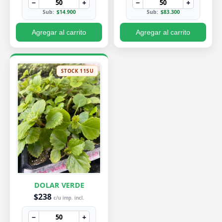
−
+
−
+
Sub:
$14.900
Sub:
$83.300
Agregar al carrito
Agregar al carrito
STOCK 115U
DOLAR VERDE
$238
c/u imp. incl.
−
+