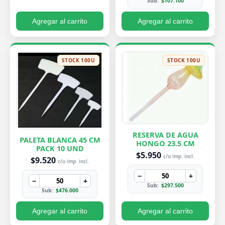
Sub:
$107.100
Agregar al carrito
Agregar al carrito
STOCK 100U
STOCK 100U
RESERVA DE AGUA
PALETA BLANCA 45 CM
HONGO 23.5 CM
PACK 10 UND
$5.950
c/u imp. incl.
$9.520
c/u imp. incl.
−
+
−
+
Sub:
$297.500
Sub:
$476.000
Agregar al carrito
Agregar al carrito