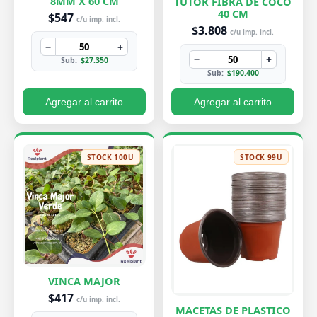
8MM X 60 CM
TUTOR FIBRA DE COCO
40 CM
$547
c/u imp. incl.
$3.808
c/u imp. incl.
−
+
−
+
Sub:
$27.350
Sub:
$190.400
Agregar al carrito
Agregar al carrito
STOCK 100U
STOCK 99U
VINCA MAJOR
$417
c/u imp. incl.
MACETAS DE PLASTICO