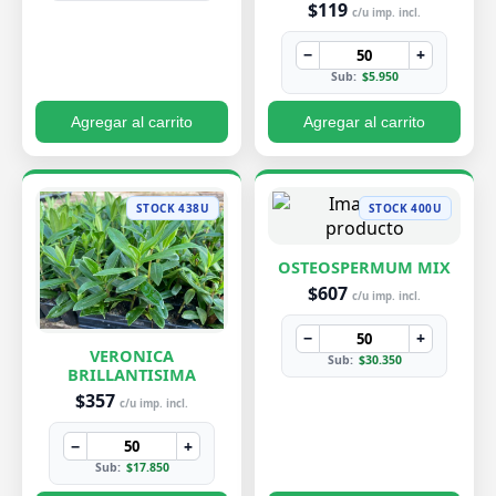
$119
c/u imp. incl.
−
+
Sub:
$5.950
Agregar al carrito
Agregar al carrito
STOCK 438U
STOCK 400U
OSTEOSPERMUM MIX
$607
c/u imp. incl.
−
+
VERONICA
Sub:
$30.350
BRILLANTISIMA
$357
c/u imp. incl.
−
+
Sub:
$17.850