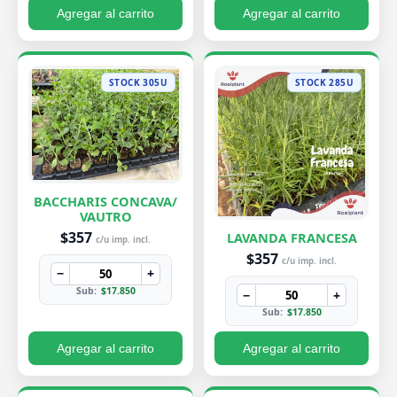
Agregar al carrito
Agregar al carrito
STOCK 305U
STOCK 285U
BACCHARIS CONCAVA/
VAUTRO
$357
LAVANDA FRANCESA
c/u imp. incl.
$357
c/u imp. incl.
−
+
Sub:
$17.850
−
+
Sub:
$17.850
Agregar al carrito
Agregar al carrito