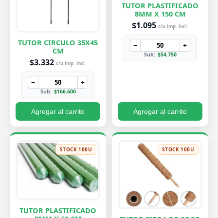
TUTOR PLASTIFICADO
8MM X 150 CM
$1.095
c/u imp. incl.
TUTOR CIRCULO 35X45
−
+
CM
Sub:
$54.750
$3.332
c/u imp. incl.
−
+
Sub:
$166.600
Agregar al carrito
Agregar al carrito
STOCK 100U
STOCK 100U
TUTOR PLASTIFICADO