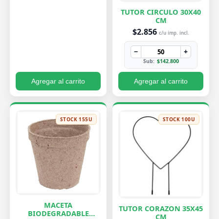
TUTOR CIRCULO 30X40
CM
$2.856
c/u imp. incl.
−
+
Sub:
$142.800
Agregar al carrito
Agregar al carrito
STOCK 155U
STOCK 100U
MACETA
TUTOR CORAZON 35X45
BIODEGRADABLE
CM