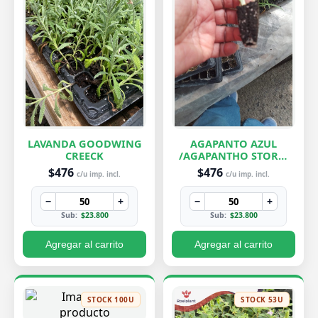
LAVANDA GOODWING
AGAPANTO AZUL
CREECK
/AGAPANTHO STORM
CLOUD
$476
$476
c/u imp. incl.
c/u imp. incl.
−
+
−
+
Sub:
$23.800
Sub:
$23.800
Agregar al carrito
Agregar al carrito
STOCK 100U
STOCK 53U