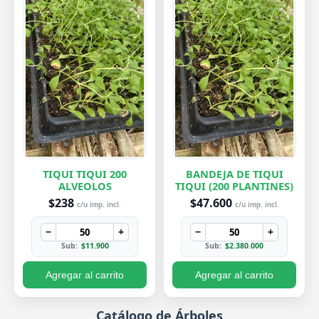
TIQUI TIQUI 200
BANDEJA DE TIQUI
ALVEOLOS
TIQUI (200 PLANTINES)
$238
$47.600
c/u imp. incl.
c/u imp. incl.
−
+
−
+
Sub:
$11.900
Sub:
$2.380.000
Agregar al carrito
Agregar al carrito
Catálogo de Árboles