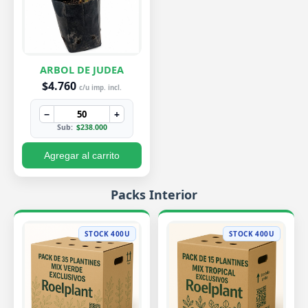
ARBOL DE JUDEA
$4.760
c/u imp. incl.
−
+
Sub:
$238.000
Agregar al carrito
Packs Interior
STOCK 400U
STOCK 400U