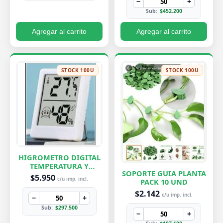
−
+
Sub:
$452.200
Agregar al carrito
Agregar al carrito
STOCK 100U
STOCK 100U
HIGROMETRO DIGITAL
TEMPERATURA Y
SOPORTE GUIA PLANTA
HUMEDAD
$5.950
c/u imp. incl.
PACK 10 UND
$2.142
c/u imp. incl.
−
+
Sub:
$297.500
−
+