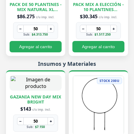
PACK DE 50 PLANTINES -
PACK MIX A ELECCIÓN -
MIX NATURAL XL
10 PLANTINES
EXCLUSIVOS
EXCLUSIVOS
$86.275
$30.345
c/u imp. incl.
c/u imp. incl.
−
+
−
+
Sub:
$4.313.750
Sub:
$1.517.250
Agregar al carrito
Agregar al carrito
Insumos y Materiales
STOCK 200U
GAZANIA NEW DAY MIX
BRIGHT
$143
c/u imp. incl.
−
+
Sub:
$7.150