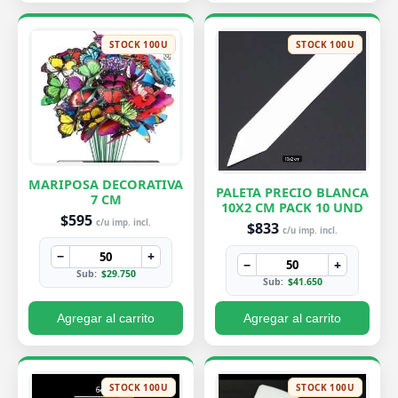
STOCK 100U
STOCK 100U
MARIPOSA DECORATIVA
PALETA PRECIO BLANCA
7 CM
10X2 CM PACK 10 UND
$595
c/u imp. incl.
$833
c/u imp. incl.
−
+
−
+
Sub:
$29.750
Sub:
$41.650
Agregar al carrito
Agregar al carrito
STOCK 100U
STOCK 100U