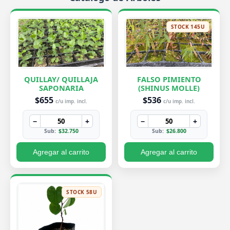
STOCK 145U
QUILLAY/ QUILLAJA
FALSO PIMIENTO
SAPONARIA
(SHINUS MOLLE)
$655
$536
c/u imp. incl.
c/u imp. incl.
−
+
−
+
Sub:
$32.750
Sub:
$26.800
Agregar al carrito
Agregar al carrito
STOCK 58U