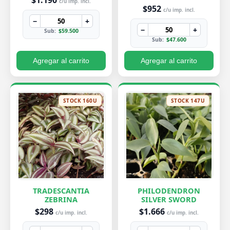
$1.190
c/u imp. incl.
$952
c/u imp. incl.
−
+
−
+
Sub:
$59.500
Sub:
$47.600
Agregar al carrito
Agregar al carrito
STOCK 160U
STOCK 147U
TRADESCANTIA
PHILODENDRON
ZEBRINA
SILVER SWORD
$298
$1.666
c/u imp. incl.
c/u imp. incl.