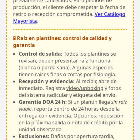
previamente cancelados. Para pedidos de
producción, el cliente debe respetar la fecha de
retiro o recepción comprometida.
Ver Catálogo
Mayorista
.
🧪 Raíz en plantines: control de calidad y
garantía
Control de salida:
Todos los plantines se
revisan; deben presentar raíz funcional
(blanca o parda sana). Algunas especies
tienen raíces finas o cortas por fisiología.
Recepción y evidencia:
Al recibir, abre de
inmediato. Registra
video/unboxing
y fotos
del sistema radicular y etiqueta del envío.
Garantía DOA 24 h:
Si un plantín llega
sin raíz
viable
, reporta dentro de 24 horas desde la
entrega con evidencia. Opciones:
reposición
en la próxima salida o
nota de crédito
por la
unidad observada.
Exclusiones:
Daños por apertura tardía,