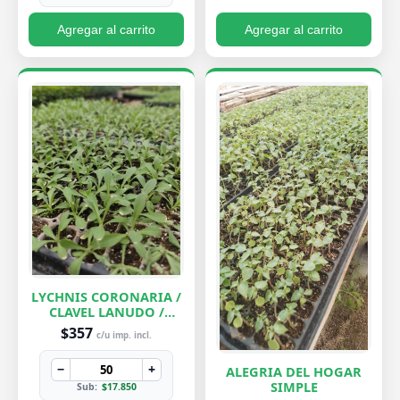
Agregar al carrito
Agregar al carrito
LYCHNIS CORONARIA /
CLAVEL LANUDO /
ABUELA
$357
c/u imp. incl.
−
+
ALEGRIA DEL HOGAR
SIMPLE
Sub:
$17.850