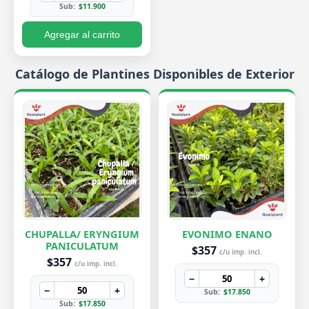
Sub:
$11.900
Agregar al carrito
Catálogo de Plantines Disponibles de Exterior
CHUPALLA/ ERYNGIUM
EVONIMO ENANO
PANICULATUM
$357
c/u imp. incl.
$357
c/u imp. incl.
−
+
−
+
Sub:
$17.850
Sub:
$17.850