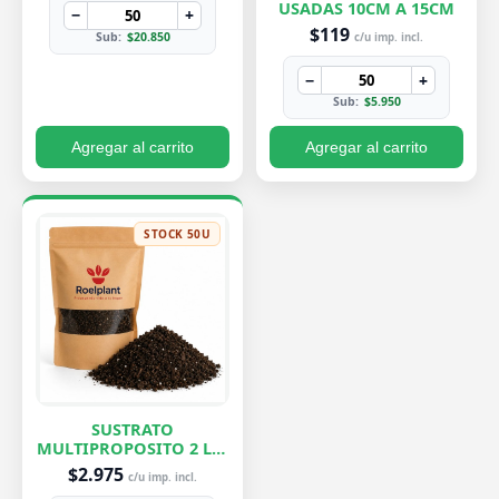
USADAS 10CM A 15CM
−
+
$119
Sub:
$20.850
c/u imp. incl.
−
+
Sub:
$5.950
Agregar al carrito
Agregar al carrito
STOCK 50U
SUSTRATO
MULTIPROPOSITO 2 LTS
ROELPLANT
$2.975
c/u imp. incl.