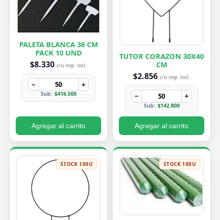
PALETA BLANCA 36 CM
PACK 10 UND
TUTOR CORAZON 30X40
$8.330
CM
c/u imp. incl.
$2.856
c/u imp. incl.
−
+
Sub:
$416.500
−
+
Sub:
$142.800
Agregar al carrito
Agregar al carrito
STOCK 100U
STOCK 100U