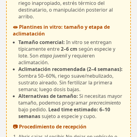
riego inapropiado, estrés térmico del
destinatario, o manipulación posterior al
arribo.
🧫 Plantines in vitro: tamaño y etapa de
aclimatación
Tamaño comercial:
In vitro se entregan
típicamente entre
2–6 cm
según especie y
lote. Son
etapa juvenil
y requieren
aclimatación.
Aclimatación recomendada (2–4 semanas):
Sombra 50–60%, riego suave/nebulizado,
sustrato aireado. Sin fertilizar la primera
semana; luego dosis bajas.
Alternativas de tamaño:
Si necesitas mayor
tamaño, podemos programar
precrecimiento
bajo pedido.
Lead time estimado: 6–10
semanas
sujeto a especie y cupo.
📷 Procedimiento de recepción
Abrir cajas al recibir. No dejar en vehículo o