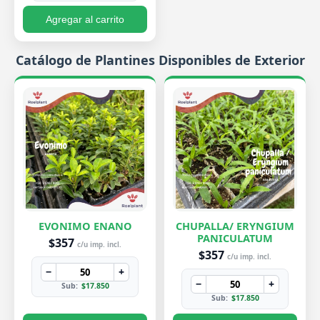
Agregar al carrito
Catálogo de Plantines Disponibles de Exterior
EVONIMO ENANO
CHUPALLA/ ERYNGIUM
PANICULATUM
$357
c/u imp. incl.
$357
c/u imp. incl.
−
+
−
+
Sub:
$17.850
Sub:
$17.850