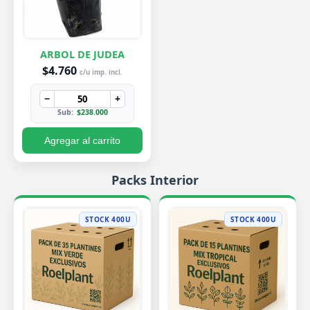
ARBOL DE JUDEA
$4.760
c/u imp. incl.
−
+
Sub:
$238.000
Agregar al carrito
Packs Interior
STOCK 400U
STOCK 400U