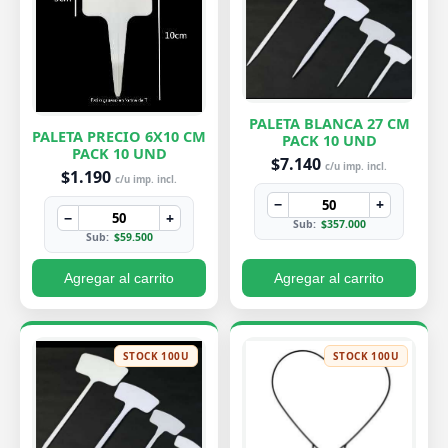
PALETA BLANCA 27 CM
PALETA PRECIO 6X10 CM
PACK 10 UND
PACK 10 UND
$7.140
c/u imp. incl.
$1.190
c/u imp. incl.
−
+
−
+
Sub:
$357.000
Sub:
$59.500
Agregar al carrito
Agregar al carrito
STOCK 100U
STOCK 100U