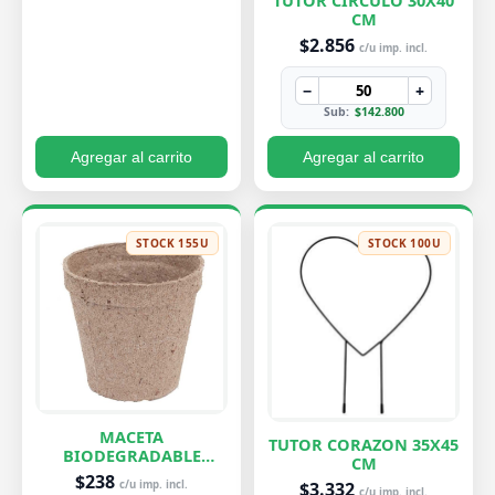
TUTOR CIRCULO 30X40
CM
$2.856
c/u imp. incl.
−
+
Sub:
$142.800
Agregar al carrito
Agregar al carrito
STOCK 155U
STOCK 100U
MACETA
TUTOR CORAZON 35X45
BIODEGRADABLE
CM
PEQUEÑA 7X8 CM
$238
$3.332
c/u imp. incl.
c/u imp. incl.