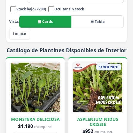
Stock bajo (<200)
Ocultar sin stock
▦ Cards
≣ Tabla
Vista:
Limpiar
Catálogo de Plantines Disponibles de Interior
STOCK 207U
MONSTERA DELICIOSA
ASPLENIUM NIDUS
CRISSIE
$1.190
c/u imp. incl.
$952
c/u imp. incl.