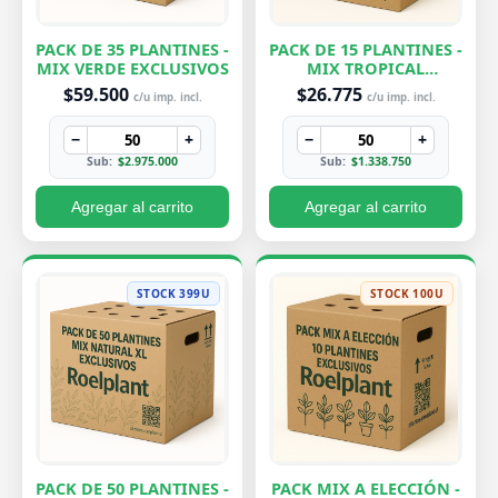
PACK DE 35 PLANTINES -
PACK DE 15 PLANTINES -
MIX VERDE EXCLUSIVOS
MIX TROPICAL
EXCLUSIVOS
$59.500
$26.775
c/u imp. incl.
c/u imp. incl.
−
+
−
+
Sub:
$2.975.000
Sub:
$1.338.750
Agregar al carrito
Agregar al carrito
STOCK 399U
STOCK 100U
PACK DE 50 PLANTINES -
PACK MIX A ELECCIÓN -