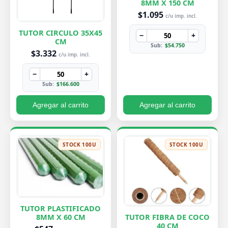
8MM X 150 CM
$1.095
c/u imp. incl.
TUTOR CIRCULO 35X45
−
+
CM
Sub:
$54.750
$3.332
c/u imp. incl.
−
+
Sub:
$166.600
Agregar al carrito
Agregar al carrito
STOCK 100U
STOCK 100U
TUTOR PLASTIFICADO
8MM X 60 CM
TUTOR FIBRA DE COCO
40 CM