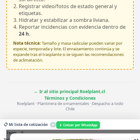
Registrar video/fotos de estado general y
etiquetas.
Hidratar y estabilizar a sombra liviana.
Reportar incidencias con evidencia dentro de
24 h
.
Nota técnica:
Tamaño y masa radicular pueden variar por
especie, temporada y lote. El enraizamiento continúa y se
expande tras el trasplante si se siguen las recomendaciones
de aclimatación.
·
← Ir al sitio principal Roelplant.cl
Términos y Condiciones
Roelplant · Plantinera de ornamentales · Despacho a todo
Chile
📋 Mi lista de cotización
0
📱 Cotizar por WhatsApp
×
Vaciar
$0
0
Total estimado:
Unidades: