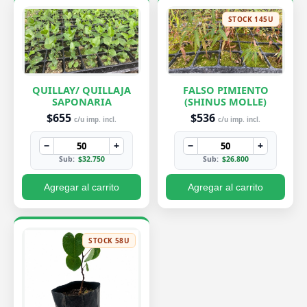
STOCK 145U
QUILLAY/ QUILLAJA
FALSO PIMIENTO
SAPONARIA
(SHINUS MOLLE)
$655
$536
c/u imp. incl.
c/u imp. incl.
−
+
−
+
Sub:
$32.750
Sub:
$26.800
Agregar al carrito
Agregar al carrito
STOCK 58U