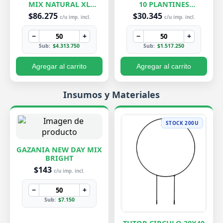
MIX NATURAL XL
10 PLANTINES
EXCLUSIVOS
EXCLUSIVOS
$86.275
$30.345
c/u imp. incl.
c/u imp. incl.
−
+
−
+
Sub:
$4.313.750
Sub:
$1.517.250
Agregar al carrito
Agregar al carrito
Insumos y Materiales
STOCK 200U
GAZANIA NEW DAY MIX
BRIGHT
$143
c/u imp. incl.
−
+
Sub:
$7.150