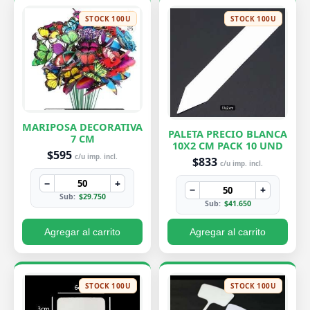
STOCK 100U
STOCK 100U
MARIPOSA DECORATIVA
PALETA PRECIO BLANCA
7 CM
10X2 CM PACK 10 UND
$595
c/u imp. incl.
$833
c/u imp. incl.
−
+
−
+
Sub:
$29.750
Sub:
$41.650
Agregar al carrito
Agregar al carrito
STOCK 100U
STOCK 100U