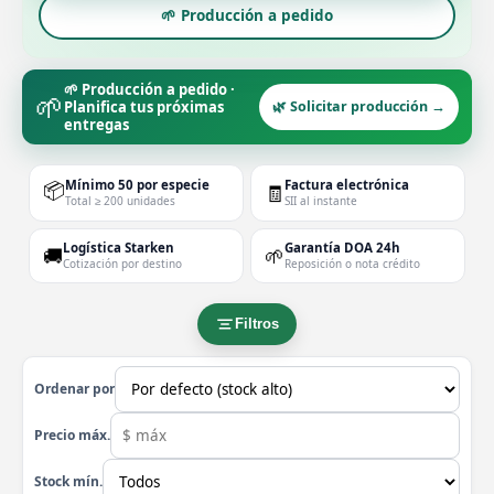
🌱 Producción a pedido
🌱 Producción a pedido ·
🌱
Planifica tus próximas
🌿 Solicitar producción →
entregas
📦
Mínimo 50 por especie
Factura electrónica
🧾
Total ≥ 200 unidades
SII al instante
Logística Starken
Garantía DOA 24h
🚚
🌱
Cotización por destino
Reposición o nota crédito
Filtros
Ordenar por
Precio máx.
Stock mín.