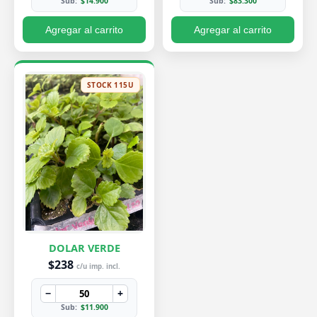
Sub:
$14.900
Sub:
$83.300
Agregar al carrito
Agregar al carrito
STOCK 115U
DOLAR VERDE
$238
c/u imp. incl.
−
+
Sub:
$11.900