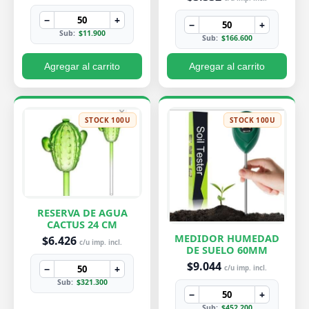
−
+
−
+
Sub:
$11.900
Sub:
$166.600
Agregar al carrito
Agregar al carrito
STOCK 100U
STOCK 100U
RESERVA DE AGUA
CACTUS 24 CM
MEDIDOR HUMEDAD
$6.426
c/u imp. incl.
DE SUELO 60MM
$9.044
−
+
c/u imp. incl.
Sub:
$321.300
−
+
Sub:
$452.200