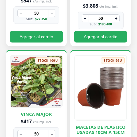
$547
c/u imp. incl.
$3.808
c/u imp. incl.
−
+
−
+
Sub:
$27.350
Sub:
$190.400
Agregar al carrito
Agregar al carrito
STOCK 100U
STOCK 99U
VINCA MAJOR
$417
c/u imp. incl.
MACETAS DE PLASTICO
USADAS 10CM A 15CM
−
+