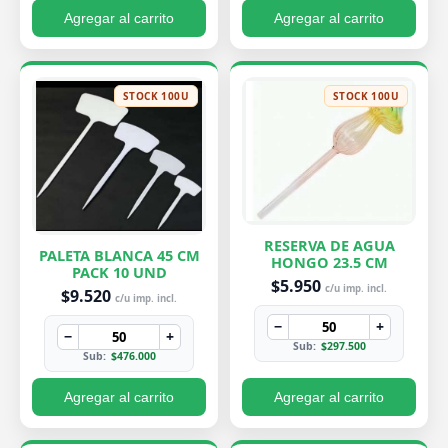
Agregar al carrito
Agregar al carrito
STOCK 100U
STOCK 100U
RESERVA DE AGUA
PALETA BLANCA 45 CM
HONGO 23.5 CM
PACK 10 UND
$5.950
c/u imp. incl.
$9.520
c/u imp. incl.
−
+
−
+
Sub:
$297.500
Sub:
$476.000
Agregar al carrito
Agregar al carrito