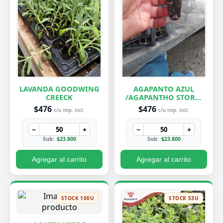
LAVANDA GOODWING
AGAPANTO AZUL
CREECK
/AGAPANTHO STORM
CLOUD
$476
$476
c/u imp. incl.
c/u imp. incl.
−
+
−
+
Sub:
$23.800
Sub:
$23.800
Agregar al carrito
Agregar al carrito
STOCK 100U
STOCK 53U