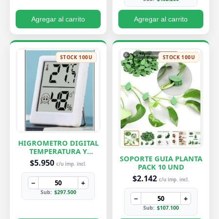
Agregar al carrito
Agregar al carrito
STOCK 100U
STOCK 100U
HIGROMETRO DIGITAL
TEMPERATURA Y
SOPORTE GUIA PLANTA
HUMEDAD
$5.950
c/u imp. incl.
PACK 10 UND
$2.142
c/u imp. incl.
−
+
Sub:
$297.500
−
+
Sub:
$107.100