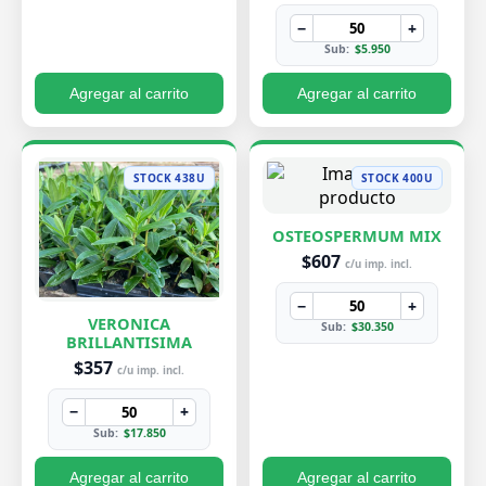
−
+
Sub:
$5.950
Agregar al carrito
Agregar al carrito
STOCK 438U
STOCK 400U
OSTEOSPERMUM MIX
$607
c/u imp. incl.
−
+
VERONICA
Sub:
$30.350
BRILLANTISIMA
$357
c/u imp. incl.
−
+
Sub:
$17.850
Agregar al carrito
Agregar al carrito