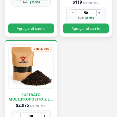
$119
Sub:
$20.850
c/u imp. incl.
−
+
Sub:
$5.950
Agregar al carrito
Agregar al carrito
STOCK 50U
SUSTRATO
MULTIPROPOSITO 2 LTS
ROELPLANT
$2.975
c/u imp. incl.
−
+