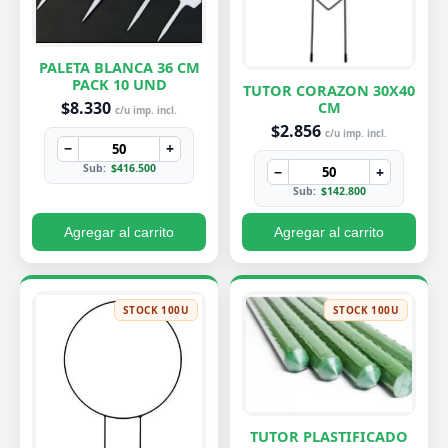
PALETA BLANCA 36 CM
PACK 10 UND
TUTOR CORAZON 30X40
$8.330
CM
c/u imp. incl.
$2.856
c/u imp. incl.
−
+
Sub:
$416.500
−
+
Sub:
$142.800
Agregar al carrito
Agregar al carrito
STOCK 100U
STOCK 100U
TUTOR PLASTIFICADO