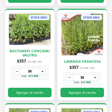
STOCK 305U
STOCK 285U
BACCHARIS CONCAVA/
VAUTRO
$357
LAVANDA FRANCESA
c/u imp. incl.
$357
c/u imp. incl.
−
+
Sub:
$17.850
−
+
Sub:
$17.850
Agregar al carrito
Agregar al carrito
STOCK 269U
STOCK 226U