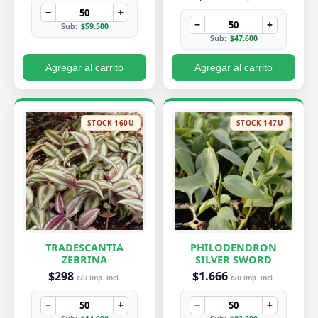
−
+
−
+
Sub:
$59.500
Sub:
$47.600
Agregar al carrito
Agregar al carrito
STOCK 160U
STOCK 147U
TRADESCANTIA
PHILODENDRON
ZEBRINA
SILVER SWORD
$298
$1.666
c/u imp. incl.
c/u imp. incl.
−
+
−
+