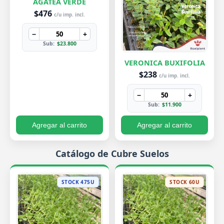
AGATEA VERDE
$476
c/u imp. incl.
−
+
Sub:
$23.800
VERONICA BUXIFOLIA
$238
c/u imp. incl.
−
+
Sub:
$11.900
Agregar al carrito
Agregar al carrito
Catálogo de Cubre Suelos
STOCK 475U
STOCK 60U