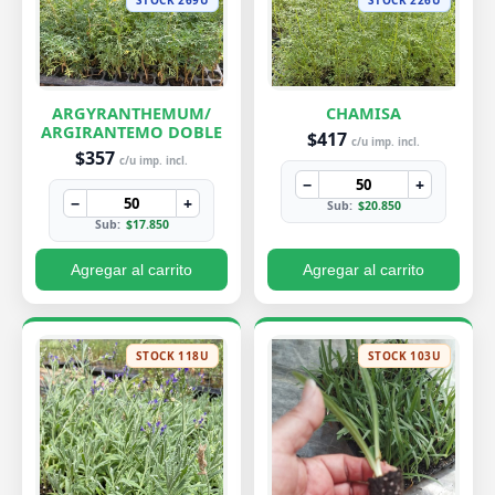
ARGYRANTHEMUM/
CHAMISA
ARGIRANTEMO DOBLE
$417
c/u imp. incl.
$357
c/u imp. incl.
−
+
−
+
Sub:
$20.850
Sub:
$17.850
Agregar al carrito
Agregar al carrito
STOCK 118U
STOCK 103U