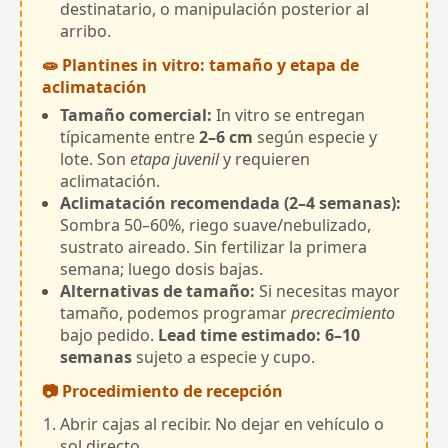
destinatario, o manipulación posterior al
arribo.
🧫 Plantines in vitro: tamaño y etapa de
aclimatación
Tamaño comercial:
In vitro se entregan
típicamente entre
2–6 cm
según especie y
lote. Son
etapa juvenil
y requieren
aclimatación.
Aclimatación recomendada (2–4 semanas):
Sombra 50–60%, riego suave/nebulizado,
sustrato aireado. Sin fertilizar la primera
semana; luego dosis bajas.
Alternativas de tamaño:
Si necesitas mayor
tamaño, podemos programar
precrecimiento
bajo pedido.
Lead time estimado: 6–10
semanas
sujeto a especie y cupo.
📷 Procedimiento de recepción
Abrir cajas al recibir. No dejar en vehículo o
sol directo.