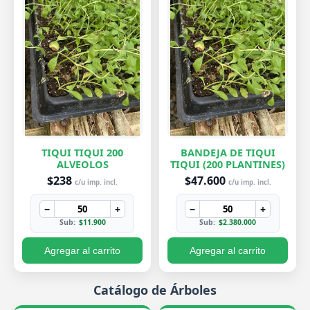
TIQUI TIQUI 200
BANDEJA DE TIQUI
ALVEOLOS
TIQUI (200 PLANTINES)
$238
$47.600
c/u imp. incl.
c/u imp. incl.
−
+
−
+
Sub:
$11.900
Sub:
$2.380.000
Agregar al carrito
Agregar al carrito
Catálogo de Árboles