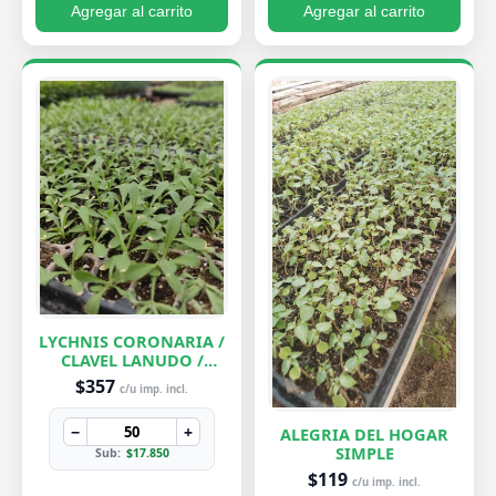
Agregar al carrito
Agregar al carrito
LYCHNIS CORONARIA /
CLAVEL LANUDO /
ABUELA
$357
c/u imp. incl.
−
+
ALEGRIA DEL HOGAR
SIMPLE
Sub:
$17.850
$119
c/u imp. incl.