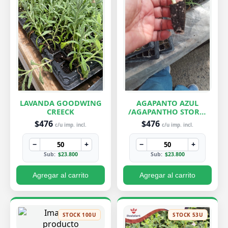
LAVANDA GOODWING
AGAPANTO AZUL
CREECK
/AGAPANTHO STORM
CLOUD
$476
$476
c/u imp. incl.
c/u imp. incl.
−
+
−
+
Sub:
$23.800
Sub:
$23.800
Agregar al carrito
Agregar al carrito
STOCK 100U
STOCK 53U