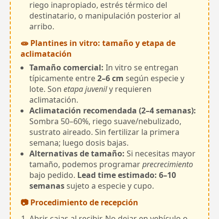
riego inapropiado, estrés térmico del
destinatario, o manipulación posterior al
arribo.
🧫 Plantines in vitro: tamaño y etapa de
aclimatación
Tamaño comercial:
In vitro se entregan
típicamente entre
2–6 cm
según especie y
lote. Son
etapa juvenil
y requieren
aclimatación.
Aclimatación recomendada (2–4 semanas):
Sombra 50–60%, riego suave/nebulizado,
sustrato aireado. Sin fertilizar la primera
semana; luego dosis bajas.
Alternativas de tamaño:
Si necesitas mayor
tamaño, podemos programar
precrecimiento
bajo pedido.
Lead time estimado: 6–10
semanas
sujeto a especie y cupo.
📷 Procedimiento de recepción
Abrir cajas al recibir. No dejar en vehículo o