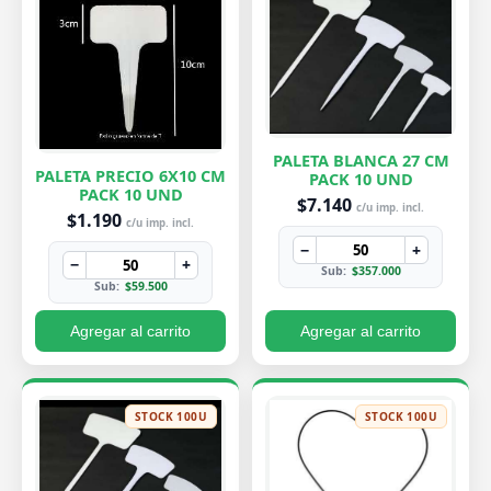
PALETA BLANCA 27 CM
PALETA PRECIO 6X10 CM
PACK 10 UND
PACK 10 UND
$7.140
c/u imp. incl.
$1.190
c/u imp. incl.
−
+
−
+
Sub:
$357.000
Sub:
$59.500
Agregar al carrito
Agregar al carrito
STOCK 100U
STOCK 100U