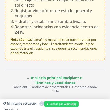
sol directo.
Registrar video/fotos de estado general y
etiquetas.
Hidratar y estabilizar a sombra liviana.
Reportar incidencias con evidencia dentro de
24 h
.
Nota técnica:
Tamaño y masa radicular pueden variar por
especie, temporada y lote. El enraizamiento continúa y se
expande tras el trasplante si se siguen las recomendaciones
de aclimatación.
·
← Ir al sitio principal Roelplant.cl
Términos y Condiciones
Roelplant · Plantinera de ornamentales · Despacho a todo
Chile
📋 Mi lista de cotización
0
📱 Cotizar por WhatsApp
×
Vaciar