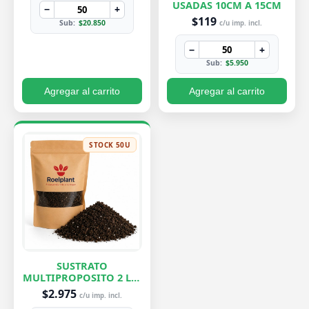
USADAS 10CM A 15CM
−
+
$119
Sub:
$20.850
c/u imp. incl.
−
+
Sub:
$5.950
Agregar al carrito
Agregar al carrito
STOCK 50U
SUSTRATO
MULTIPROPOSITO 2 LTS
ROELPLANT
$2.975
c/u imp. incl.