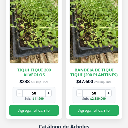
TIQUI TIQUI 200
BANDEJA DE TIQUI
ALVEOLOS
TIQUI (200 PLANTINES)
$238
$47.600
c/u imp. incl.
c/u imp. incl.
−
+
−
+
Sub:
$11.900
Sub:
$2.380.000
Agregar al carrito
Agregar al carrito
Catálogo de Árboles