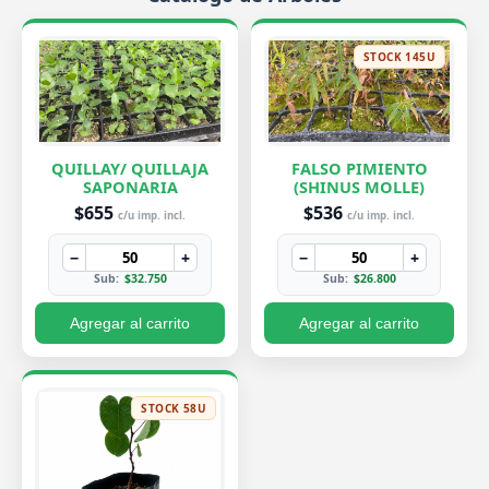
STOCK 145U
QUILLAY/ QUILLAJA
FALSO PIMIENTO
SAPONARIA
(SHINUS MOLLE)
$655
$536
c/u imp. incl.
c/u imp. incl.
−
+
−
+
Sub:
$32.750
Sub:
$26.800
Agregar al carrito
Agregar al carrito
STOCK 58U