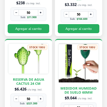
PEQUEÑA 7X8 CM
$238
$3.332
c/u imp. incl.
c/u imp. incl.
−
+
−
+
Sub:
$11.900
Sub:
$166.600
Agregar al carrito
Agregar al carrito
STOCK 100U
STOCK 100U
RESERVA DE AGUA
CACTUS 24 CM
MEDIDOR HUMEDAD
$6.426
c/u imp. incl.
DE SUELO 60MM
$9.044
−
+
c/u imp. incl.
Sub:
$321.300