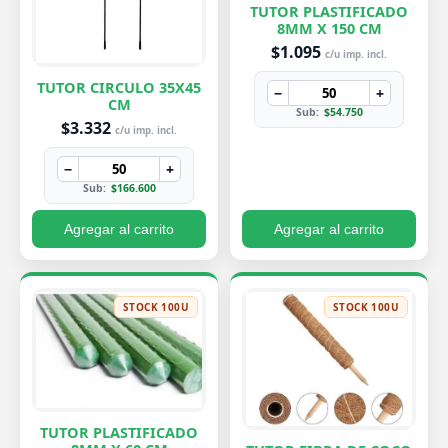
TUTOR PLASTIFICADO
8MM X 150 CM
$1.095
c/u imp. incl.
TUTOR CIRCULO 35X45
−
+
CM
Sub:
$54.750
$3.332
c/u imp. incl.
−
+
Sub:
$166.600
Agregar al carrito
Agregar al carrito
STOCK 100U
STOCK 100U
TUTOR PLASTIFICADO