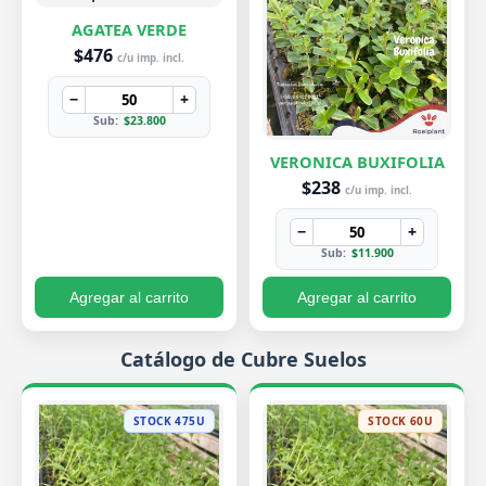
AGATEA VERDE
$476
c/u imp. incl.
−
+
Sub:
$23.800
VERONICA BUXIFOLIA
$238
c/u imp. incl.
−
+
Sub:
$11.900
Agregar al carrito
Agregar al carrito
Catálogo de Cubre Suelos
STOCK 475U
STOCK 60U