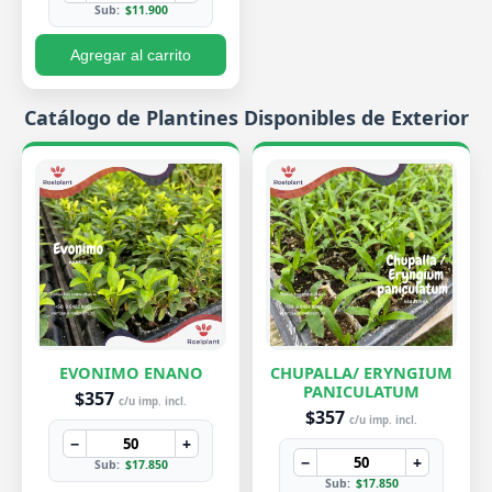
Sub:
$11.900
Agregar al carrito
Catálogo de Plantines Disponibles de Exterior
EVONIMO ENANO
CHUPALLA/ ERYNGIUM
PANICULATUM
$357
c/u imp. incl.
$357
c/u imp. incl.
−
+
−
+
Sub:
$17.850
Sub:
$17.850