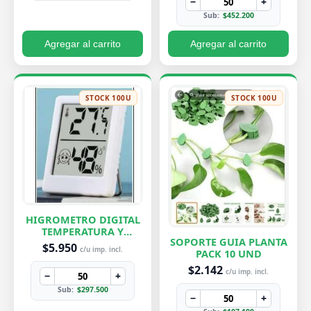
−
+
Sub:
$452.200
Agregar al carrito
Agregar al carrito
STOCK 100U
STOCK 100U
HIGROMETRO DIGITAL
TEMPERATURA Y
SOPORTE GUIA PLANTA
HUMEDAD
$5.950
c/u imp. incl.
PACK 10 UND
$2.142
c/u imp. incl.
−
+
Sub:
$297.500
−
+