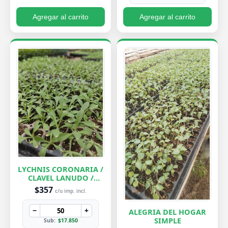
Agregar al carrito
Agregar al carrito
LYCHNIS CORONARIA /
CLAVEL LANUDO /
ABUELA
$357
c/u imp. incl.
−
+
ALEGRIA DEL HOGAR
SIMPLE
Sub:
$17.850