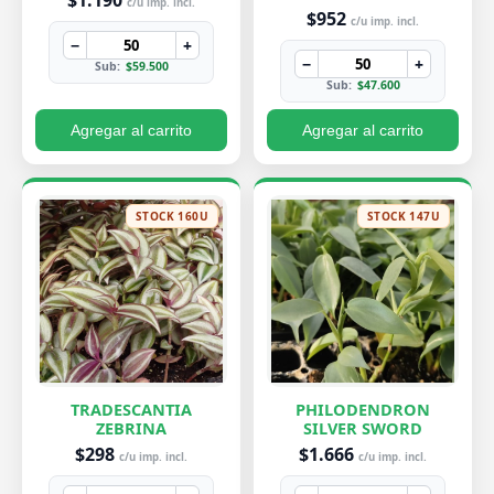
$1.190
c/u imp. incl.
$952
c/u imp. incl.
−
+
−
+
Sub:
$59.500
Sub:
$47.600
Agregar al carrito
Agregar al carrito
STOCK 160U
STOCK 147U
TRADESCANTIA
PHILODENDRON
ZEBRINA
SILVER SWORD
$298
$1.666
c/u imp. incl.
c/u imp. incl.