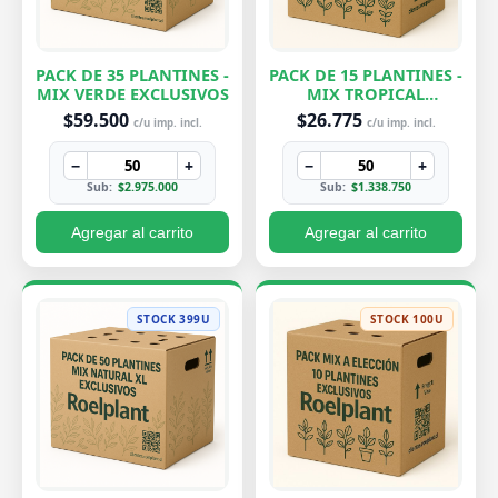
PACK DE 35 PLANTINES -
PACK DE 15 PLANTINES -
MIX VERDE EXCLUSIVOS
MIX TROPICAL
EXCLUSIVOS
$59.500
$26.775
c/u imp. incl.
c/u imp. incl.
−
+
−
+
Sub:
$2.975.000
Sub:
$1.338.750
Agregar al carrito
Agregar al carrito
STOCK 399U
STOCK 100U