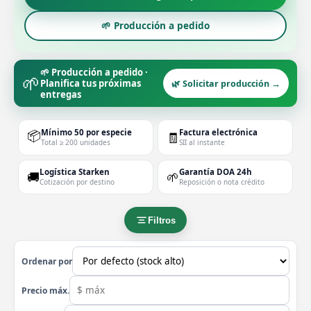
🌱 Producción a pedido
🌱 Producción a pedido ·
🌱
Planifica tus próximas
🌿 Solicitar producción →
entregas
📦
Mínimo 50 por especie
Factura electrónica
🧾
Total ≥ 200 unidades
SII al instante
Logística Starken
Garantía DOA 24h
🚚
🌱
Cotización por destino
Reposición o nota crédito
Filtros
Ordenar por
Precio máx.