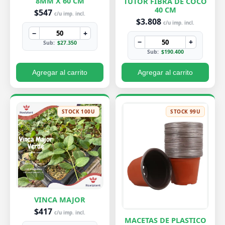
8MM X 60 CM
TUTOR FIBRA DE COCO
40 CM
$547
c/u imp. incl.
$3.808
c/u imp. incl.
−
+
−
+
Sub:
$27.350
Sub:
$190.400
Agregar al carrito
Agregar al carrito
STOCK 100U
STOCK 99U
VINCA MAJOR
$417
c/u imp. incl.
MACETAS DE PLASTICO