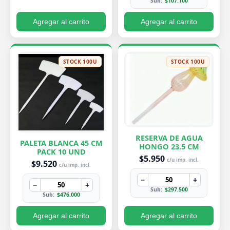
Sub:
$107.100
Agregar al carrito
Agregar al carrito
STOCK 100U
STOCK 100U
RESERVA DE AGUA
PALETA BLANCA 45 CM
HONGO 23.5 CM
PACK 10 UND
$5.950
c/u imp. incl.
$9.520
c/u imp. incl.
−
+
−
+
Sub:
$297.500
Sub:
$476.000
Agregar al carrito
Agregar al carrito