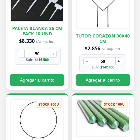
PALETA BLANCA 36 CM
PACK 10 UND
TUTOR CORAZON 30X40
$8.330
CM
c/u imp. incl.
$2.856
c/u imp. incl.
−
+
Sub:
$416.500
−
+
Sub:
$142.800
Agregar al carrito
Agregar al carrito
STOCK 100U
STOCK 100U