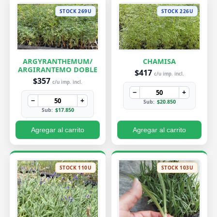
STOCK 269U
STOCK 226U
ARGYRANTHEMUM/
CHAMISA
ARGIRANTEMO DOBLE
$417
c/u imp. incl.
$357
c/u imp. incl.
−
+
−
+
Sub:
$20.850
Sub:
$17.850
Agregar al carrito
Agregar al carrito
STOCK 110U
STOCK 103U