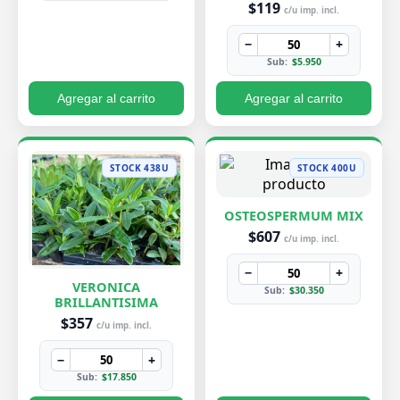
$119
c/u imp. incl.
−
+
Sub:
$5.950
Agregar al carrito
Agregar al carrito
STOCK 438U
STOCK 400U
OSTEOSPERMUM MIX
$607
c/u imp. incl.
−
+
VERONICA
Sub:
$30.350
BRILLANTISIMA
$357
c/u imp. incl.
−
+
Sub:
$17.850