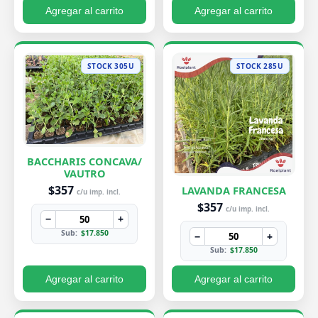
Agregar al carrito
Agregar al carrito
STOCK 305U
STOCK 285U
BACCHARIS CONCAVA/
VAUTRO
$357
LAVANDA FRANCESA
c/u imp. incl.
$357
c/u imp. incl.
−
+
Sub:
$17.850
−
+
Sub:
$17.850
Agregar al carrito
Agregar al carrito