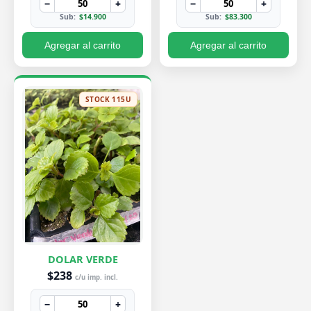
−
+
−
+
Sub:
$14.900
Sub:
$83.300
Agregar al carrito
Agregar al carrito
STOCK 115U
DOLAR VERDE
$238
c/u imp. incl.
−
+