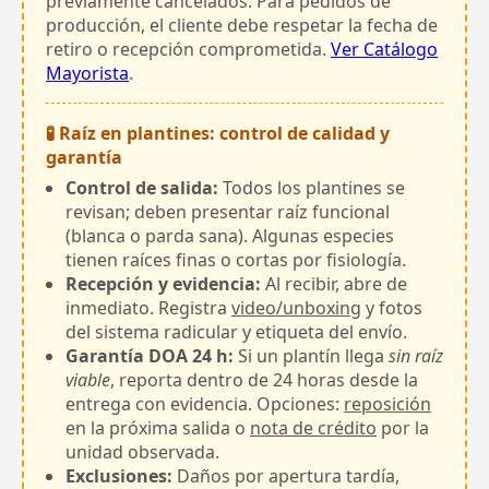
previamente cancelados. Para pedidos de
producción, el cliente debe respetar la fecha de
retiro o recepción comprometida.
Ver Catálogo
Mayorista
.
🧪 Raíz en plantines: control de calidad y
garantía
Control de salida:
Todos los plantines se
revisan; deben presentar raíz funcional
(blanca o parda sana). Algunas especies
tienen raíces finas o cortas por fisiología.
Recepción y evidencia:
Al recibir, abre de
inmediato. Registra
video/unboxing
y fotos
del sistema radicular y etiqueta del envío.
Garantía DOA 24 h:
Si un plantín llega
sin raíz
viable
, reporta dentro de 24 horas desde la
entrega con evidencia. Opciones:
reposición
en la próxima salida o
nota de crédito
por la
unidad observada.
Exclusiones:
Daños por apertura tardía,