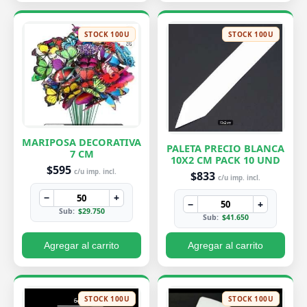
STOCK 100U
STOCK 100U
MARIPOSA DECORATIVA
PALETA PRECIO BLANCA
7 CM
10X2 CM PACK 10 UND
$595
c/u imp. incl.
$833
c/u imp. incl.
−
+
−
+
Sub:
$29.750
Sub:
$41.650
Agregar al carrito
Agregar al carrito
STOCK 100U
STOCK 100U