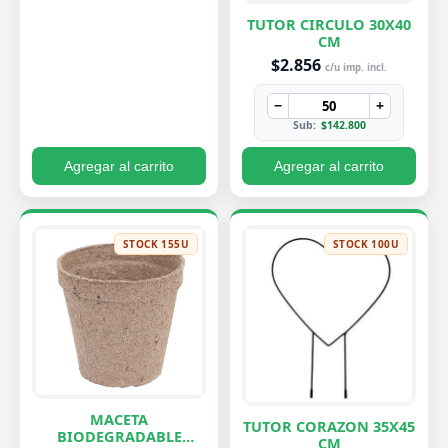
TUTOR CIRCULO 30X40
CM
$2.856
c/u imp. incl.
−
+
Sub:
$142.800
Agregar al carrito
Agregar al carrito
STOCK 155U
STOCK 100U
MACETA
TUTOR CORAZON 35X45
BIODEGRADABLE
CM