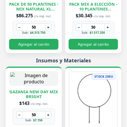
PACK DE 50 PLANTINES -
PACK MIX A ELECCIÓN -
MIX NATURAL XL
10 PLANTINES
EXCLUSIVOS
EXCLUSIVOS
$86.275
$30.345
c/u imp. incl.
c/u imp. incl.
−
+
−
+
Sub:
$4.313.750
Sub:
$1.517.250
Agregar al carrito
Agregar al carrito
Insumos y Materiales
STOCK 200U
GAZANIA NEW DAY MIX
BRIGHT
$143
c/u imp. incl.
−
+
Sub:
$7.150