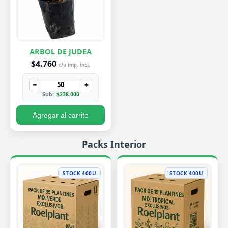
ARBOL DE JUDEA
$4.760
c/u imp. incl.
−
+
Sub:
$238.000
Agregar al carrito
Packs Interior
STOCK 400U
STOCK 400U