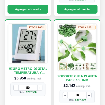
Agregar al carrito
Agregar al carrito
STOCK 100U
STOCK 100U
HIGROMETRO DIGITAL
TEMPERATURA Y
SOPORTE GUIA PLANTA
HUMEDAD
$5.950
c/u imp. incl.
PACK 10 UND
$2.142
c/u imp. incl.
−
+
Sub:
$297.500
−
+
Sub:
$107.100