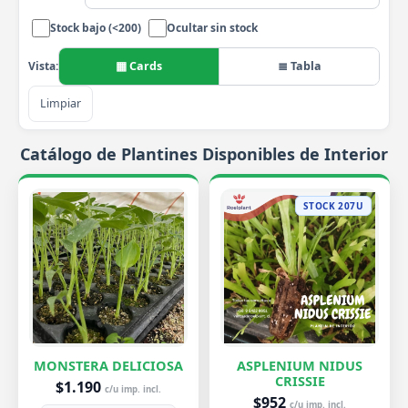
Stock bajo (<200)
Ocultar sin stock
▦ Cards
≣ Tabla
Vista:
Limpiar
Catálogo de Plantines Disponibles de Interior
STOCK 207U
MONSTERA DELICIOSA
ASPLENIUM NIDUS
CRISSIE
$1.190
c/u imp. incl.
$952
c/u imp. incl.