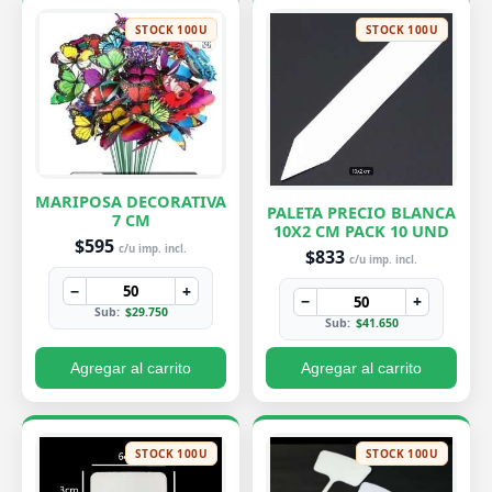
STOCK 100U
STOCK 100U
MARIPOSA DECORATIVA
PALETA PRECIO BLANCA
7 CM
10X2 CM PACK 10 UND
$595
c/u imp. incl.
$833
c/u imp. incl.
−
+
−
+
Sub:
$29.750
Sub:
$41.650
Agregar al carrito
Agregar al carrito
STOCK 100U
STOCK 100U