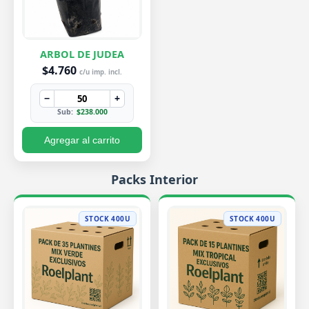
ARBOL DE JUDEA
$4.760
c/u imp. incl.
−
+
Sub:
$238.000
Agregar al carrito
Packs Interior
STOCK 400U
STOCK 400U