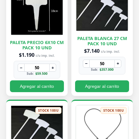
PALETA BLANCA 27 CM
PALETA PRECIO 6X10 CM
PACK 10 UND
PACK 10 UND
$7.140
c/u imp. incl.
$1.190
c/u imp. incl.
−
+
−
+
Sub:
$357.000
Sub:
$59.500
Agregar al carrito
Agregar al carrito
STOCK 100U
STOCK 100U