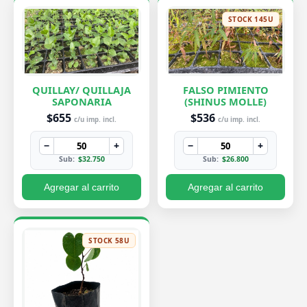
STOCK 145U
QUILLAY/ QUILLAJA
FALSO PIMIENTO
SAPONARIA
(SHINUS MOLLE)
$655
$536
c/u imp. incl.
c/u imp. incl.
−
+
−
+
Sub:
$32.750
Sub:
$26.800
Agregar al carrito
Agregar al carrito
STOCK 58U