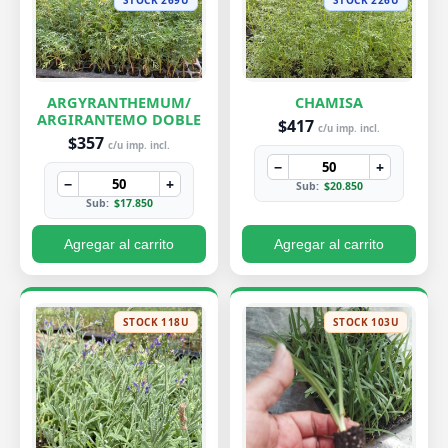
ARGYRANTHEMUM/
CHAMISA
ARGIRANTEMO DOBLE
$417
c/u imp. incl.
$357
c/u imp. incl.
−
+
−
+
Sub:
$20.850
Sub:
$17.850
Agregar al carrito
Agregar al carrito
STOCK 118U
STOCK 103U