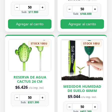
−
+
−
+
Sub:
$11.900
Sub:
$166.600
Agregar al carrito
Agregar al carrito
STOCK 100U
STOCK 100U
RESERVA DE AGUA
CACTUS 24 CM
MEDIDOR HUMEDAD
$6.426
c/u imp. incl.
DE SUELO 60MM
$9.044
−
+
c/u imp. incl.
Sub:
$321.300
−
+
Sub:
$452.200