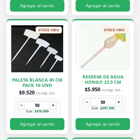
Agregar al carrito
Agregar al carrito
STOCK 100U
STOCK 100U
RESERVA DE AGUA
PALETA BLANCA 45 CM
HONGO 23.5 CM
PACK 10 UND
$5.950
c/u imp. incl.
$9.520
c/u imp. incl.
−
+
−
+
Sub:
$297.500
Sub:
$476.000
Agregar al carrito
Agregar al carrito