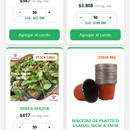
$547
c/u imp. incl.
$3.808
c/u imp. incl.
−
+
−
+
Sub:
$27.350
Sub:
$190.400
Agregar al carrito
Agregar al carrito
STOCK 100U
STOCK 99U
VINCA MAJOR
$417
c/u imp. incl.
MACETAS DE PLASTICO
USADAS 10CM A 15CM
−
+