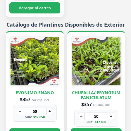
Agregar al carrito
Catálogo de Plantines Disponibles de Exterior
EVONIMO ENANO
CHUPALLA/ ERYNGIUM
PANICULATUM
$357
c/u imp. incl.
$357
c/u imp. incl.
−
+
−
+
Sub:
$17.850
Sub:
$17.850