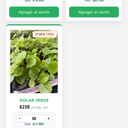
Sub:
$14.900
Sub:
$83.300
Agregar al carrito
Agregar al carrito
STOCK 115U
DOLAR VERDE
$238
c/u imp. incl.
−
+
Sub:
$11.900