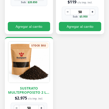
$119
Sub:
$20.850
c/u imp. incl.
−
+
Sub:
$5.950
Agregar al carrito
Agregar al carrito
STOCK 50U
SUSTRATO
MULTIPROPOSITO 2 LTS
ROELPLANT
$2.975
c/u imp. incl.
−
+