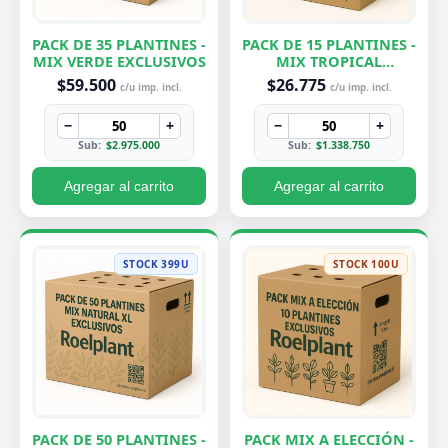
PACK DE 35 PLANTINES -
PACK DE 15 PLANTINES -
MIX VERDE EXCLUSIVOS
MIX TROPICAL
EXCLUSIVOS
$59.500
$26.775
c/u imp. incl.
c/u imp. incl.
−
+
−
+
Sub:
$2.975.000
Sub:
$1.338.750
Agregar al carrito
Agregar al carrito
STOCK 399U
STOCK 100U
PACK DE 50 PLANTINES -
PACK MIX A ELECCIÓN -