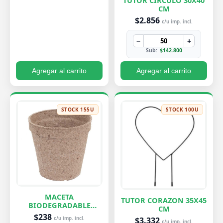
TUTOR CIRCULO 30X40
CM
$2.856
c/u imp. incl.
−
+
Sub:
$142.800
Agregar al carrito
Agregar al carrito
STOCK 155U
STOCK 100U
MACETA
TUTOR CORAZON 35X45
BIODEGRADABLE
CM
PEQUEÑA 7X8 CM
$238
$3.332
c/u imp. incl.
c/u imp. incl.