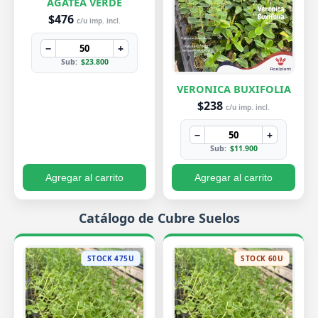
AGATEA VERDE
$476
c/u imp. incl.
−
+
Sub:
$23.800
VERONICA BUXIFOLIA
$238
c/u imp. incl.
−
+
Sub:
$11.900
Agregar al carrito
Agregar al carrito
Catálogo de Cubre Suelos
STOCK 475U
STOCK 60U