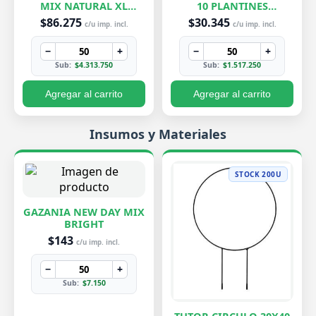
MIX NATURAL XL
10 PLANTINES
EXCLUSIVOS
EXCLUSIVOS
$86.275
$30.345
c/u imp. incl.
c/u imp. incl.
−
+
−
+
Sub:
$4.313.750
Sub:
$1.517.250
Agregar al carrito
Agregar al carrito
Insumos y Materiales
STOCK 200U
GAZANIA NEW DAY MIX
BRIGHT
$143
c/u imp. incl.
−
+
Sub:
$7.150