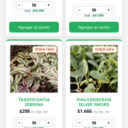
−
+
−
+
Sub:
$59.500
Sub:
$47.600
Agregar al carrito
Agregar al carrito
STOCK 160U
STOCK 147U
TRADESCANTIA
PHILODENDRON
ZEBRINA
SILVER SWORD
$298
$1.666
c/u imp. incl.
c/u imp. incl.
−
+
−
+