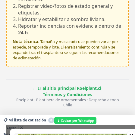
Registrar video/fotos de estado general y
etiquetas.
Hidratar y estabilizar a sombra liviana.
Reportar incidencias con evidencia dentro de
24 h
.
Nota técnica:
Tamaño y masa radicular pueden variar por
especie, temporada y lote. El enraizamiento continúa y se
expande tras el trasplante si se siguen las recomendaciones
de aclimatación.
·
← Ir al sitio principal Roelplant.cl
Términos y Condiciones
Roelplant · Plantinera de ornamentales · Despacho a todo
Chile
📋 Mi lista de cotización
0
📱 Cotizar por WhatsApp
×
Vaciar
$0
0
Total estimado:
Unidades: