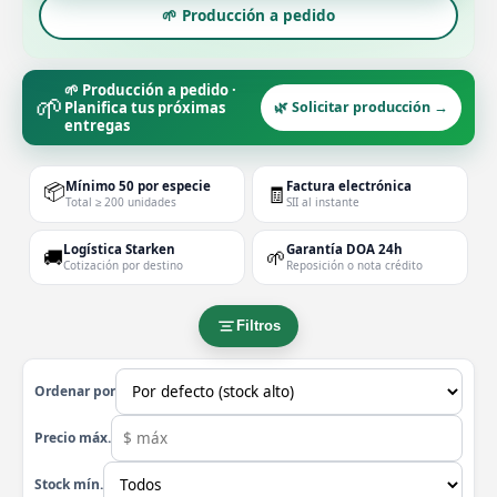
🌱 Producción a pedido
🌱 Producción a pedido ·
🌱
Planifica tus próximas
🌿 Solicitar producción →
entregas
📦
Mínimo 50 por especie
Factura electrónica
🧾
Total ≥ 200 unidades
SII al instante
Logística Starken
Garantía DOA 24h
🚚
🌱
Cotización por destino
Reposición o nota crédito
Filtros
Ordenar por
Precio máx.
Stock mín.