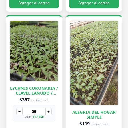
Agregar al carrito
Agregar al carrito
LYCHNIS CORONARIA /
CLAVEL LANUDO /
ABUELA
$357
c/u imp. incl.
−
+
ALEGRIA DEL HOGAR
SIMPLE
Sub:
$17.850
$119
c/u imp. incl.