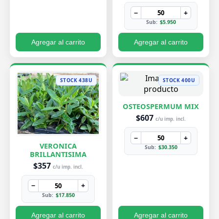
−
+
Sub:
$5.950
Agregar al carrito
Agregar al carrito
STOCK 438U
STOCK 400U
OSTEOSPERMUM MIX
$607
c/u imp. incl.
−
+
VERONICA
Sub:
$30.350
BRILLANTISIMA
$357
c/u imp. incl.
−
+
Sub:
$17.850
Agregar al carrito
Agregar al carrito