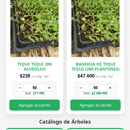
TIQUI TIQUI 200
BANDEJA DE TIQUI
ALVEOLOS
TIQUI (200 PLANTINES)
$238
$47.600
c/u imp. incl.
c/u imp. incl.
−
+
−
+
Sub:
$11.900
Sub:
$2.380.000
Agregar al carrito
Agregar al carrito
Catálogo de Árboles