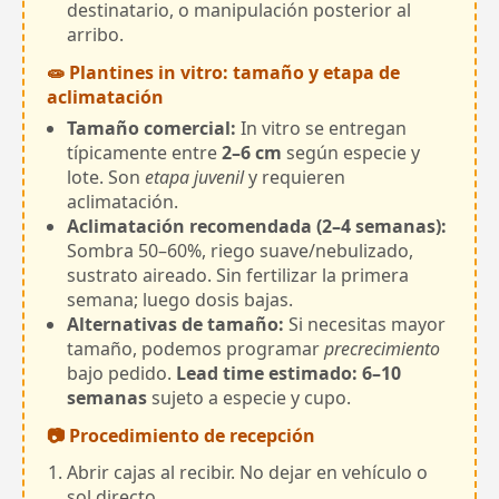
destinatario, o manipulación posterior al
arribo.
🧫 Plantines in vitro: tamaño y etapa de
aclimatación
Tamaño comercial:
In vitro se entregan
típicamente entre
2–6 cm
según especie y
lote. Son
etapa juvenil
y requieren
aclimatación.
Aclimatación recomendada (2–4 semanas):
Sombra 50–60%, riego suave/nebulizado,
sustrato aireado. Sin fertilizar la primera
semana; luego dosis bajas.
Alternativas de tamaño:
Si necesitas mayor
tamaño, podemos programar
precrecimiento
bajo pedido.
Lead time estimado: 6–10
semanas
sujeto a especie y cupo.
📷 Procedimiento de recepción
Abrir cajas al recibir. No dejar en vehículo o
sol directo.