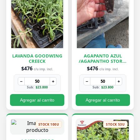
LAVANDA GOODWING
AGAPANTO AZUL
CREECK
/AGAPANTHO STORM
CLOUD
$476
$476
c/u imp. incl.
c/u imp. incl.
−
+
−
+
Sub:
$23.800
Sub:
$23.800
Agregar al carrito
Agregar al carrito
STOCK 100U
STOCK 53U