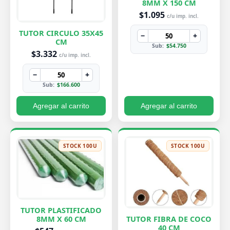
8MM X 150 CM
$1.095
c/u imp. incl.
TUTOR CIRCULO 35X45
−
+
CM
Sub:
$54.750
$3.332
c/u imp. incl.
−
+
Sub:
$166.600
Agregar al carrito
Agregar al carrito
STOCK 100U
STOCK 100U
TUTOR PLASTIFICADO
8MM X 60 CM
TUTOR FIBRA DE COCO
40 CM