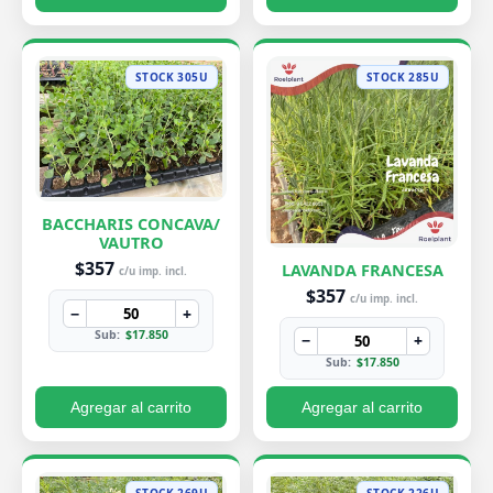
STOCK 305U
STOCK 285U
BACCHARIS CONCAVA/
VAUTRO
$357
LAVANDA FRANCESA
c/u imp. incl.
$357
c/u imp. incl.
−
+
Sub:
$17.850
−
+
Sub:
$17.850
Agregar al carrito
Agregar al carrito
STOCK 269U
STOCK 226U