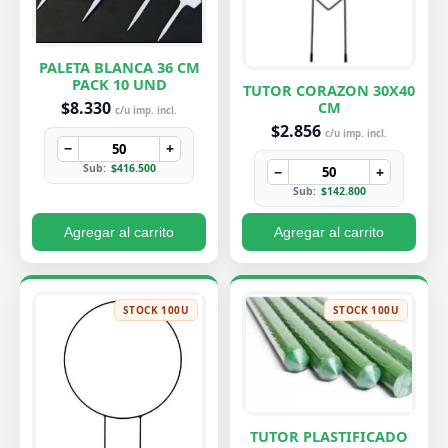
PALETA BLANCA 36 CM
PACK 10 UND
TUTOR CORAZON 30X40
$8.330
CM
c/u imp. incl.
$2.856
c/u imp. incl.
−
+
Sub:
$416.500
−
+
Sub:
$142.800
Agregar al carrito
Agregar al carrito
STOCK 100U
STOCK 100U
TUTOR PLASTIFICADO