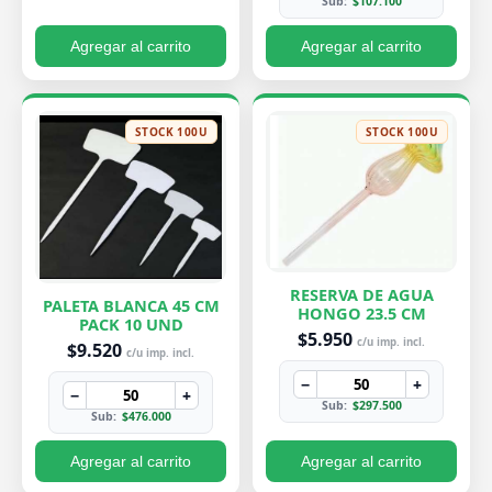
Sub:
$107.100
Agregar al carrito
Agregar al carrito
STOCK 100U
STOCK 100U
RESERVA DE AGUA
PALETA BLANCA 45 CM
HONGO 23.5 CM
PACK 10 UND
$5.950
c/u imp. incl.
$9.520
c/u imp. incl.
−
+
−
+
Sub:
$297.500
Sub:
$476.000
Agregar al carrito
Agregar al carrito