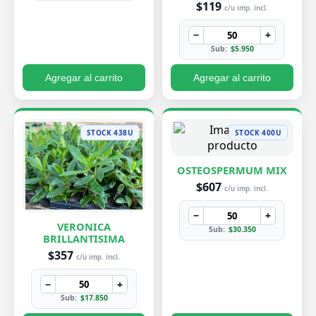
$119
c/u imp. incl.
−
+
Sub:
$5.950
Agregar al carrito
Agregar al carrito
STOCK 438U
STOCK 400U
OSTEOSPERMUM MIX
$607
c/u imp. incl.
−
+
VERONICA
Sub:
$30.350
BRILLANTISIMA
$357
c/u imp. incl.
−
+
Sub:
$17.850