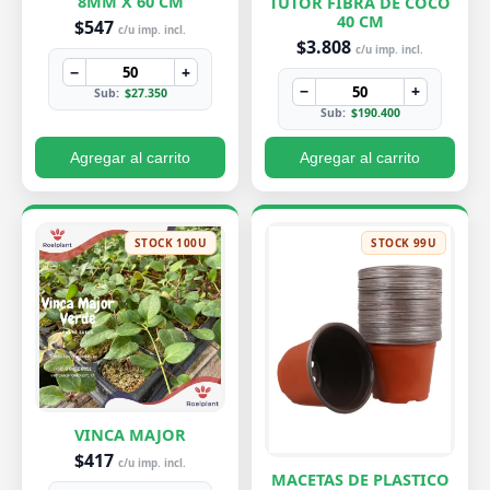
8MM X 60 CM
TUTOR FIBRA DE COCO
40 CM
$547
c/u imp. incl.
$3.808
c/u imp. incl.
−
+
−
+
Sub:
$27.350
Sub:
$190.400
Agregar al carrito
Agregar al carrito
STOCK 100U
STOCK 99U
VINCA MAJOR
$417
c/u imp. incl.
MACETAS DE PLASTICO