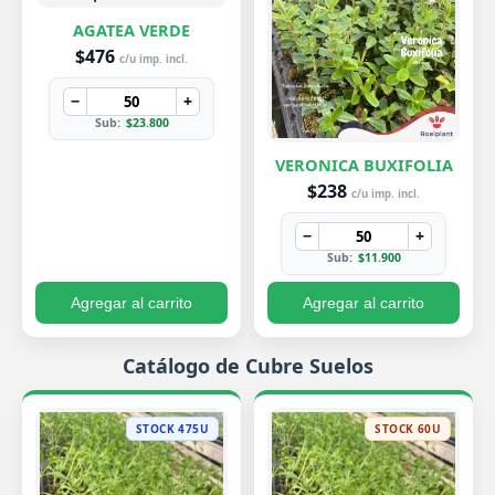
AGATEA VERDE
$476
c/u imp. incl.
−
+
Sub:
$23.800
VERONICA BUXIFOLIA
$238
c/u imp. incl.
−
+
Sub:
$11.900
Agregar al carrito
Agregar al carrito
Catálogo de Cubre Suelos
STOCK 475U
STOCK 60U