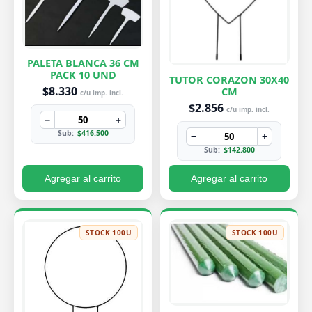
PALETA BLANCA 36 CM
PACK 10 UND
TUTOR CORAZON 30X40
$8.330
CM
c/u imp. incl.
$2.856
c/u imp. incl.
−
+
Sub:
$416.500
−
+
Sub:
$142.800
Agregar al carrito
Agregar al carrito
STOCK 100U
STOCK 100U