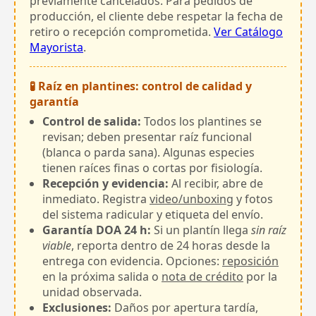
previamente cancelados. Para pedidos de
producción, el cliente debe respetar la fecha de
retiro o recepción comprometida.
Ver Catálogo
Mayorista
.
🧪 Raíz en plantines: control de calidad y
garantía
Control de salida:
Todos los plantines se
revisan; deben presentar raíz funcional
(blanca o parda sana). Algunas especies
tienen raíces finas o cortas por fisiología.
Recepción y evidencia:
Al recibir, abre de
inmediato. Registra
video/unboxing
y fotos
del sistema radicular y etiqueta del envío.
Garantía DOA 24 h:
Si un plantín llega
sin raíz
viable
, reporta dentro de 24 horas desde la
entrega con evidencia. Opciones:
reposición
en la próxima salida o
nota de crédito
por la
unidad observada.
Exclusiones:
Daños por apertura tardía,