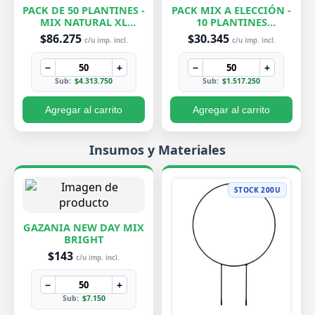
PACK DE 50 PLANTINES -
PACK MIX A ELECCIÓN -
MIX NATURAL XL
10 PLANTINES
EXCLUSIVOS
EXCLUSIVOS
$86.275
$30.345
c/u imp. incl.
c/u imp. incl.
−
+
−
+
Sub:
$4.313.750
Sub:
$1.517.250
Agregar al carrito
Agregar al carrito
Insumos y Materiales
STOCK 200U
GAZANIA NEW DAY MIX
BRIGHT
$143
c/u imp. incl.
−
+
Sub:
$7.150