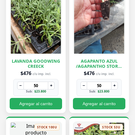
LAVANDA GOODWING
AGAPANTO AZUL
CREECK
/AGAPANTHO STORM
CLOUD
$476
$476
c/u imp. incl.
c/u imp. incl.
−
+
−
+
Sub:
$23.800
Sub:
$23.800
Agregar al carrito
Agregar al carrito
STOCK 100U
STOCK 53U