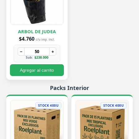
ARBOL DE JUDEA
$4.760
c/u imp. incl.
−
+
Sub:
$238.000
Agregar al carrito
Packs Interior
STOCK 400U
STOCK 400U