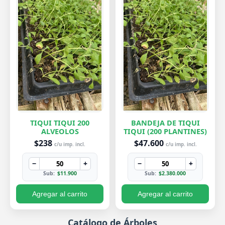
TIQUI TIQUI 200
BANDEJA DE TIQUI
ALVEOLOS
TIQUI (200 PLANTINES)
$238
$47.600
c/u imp. incl.
c/u imp. incl.
−
+
−
+
Sub:
$11.900
Sub:
$2.380.000
Agregar al carrito
Agregar al carrito
Catálogo de Árboles