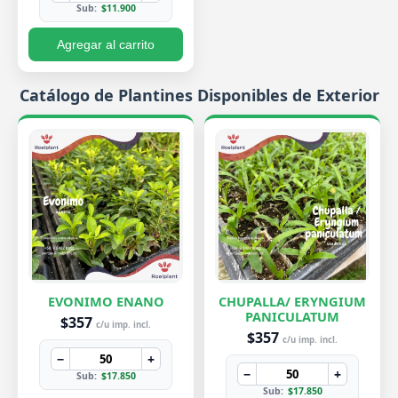
Sub:
$11.900
Agregar al carrito
Catálogo de Plantines Disponibles de Exterior
EVONIMO ENANO
CHUPALLA/ ERYNGIUM
PANICULATUM
$357
c/u imp. incl.
$357
c/u imp. incl.
−
+
−
+
Sub:
$17.850
Sub:
$17.850