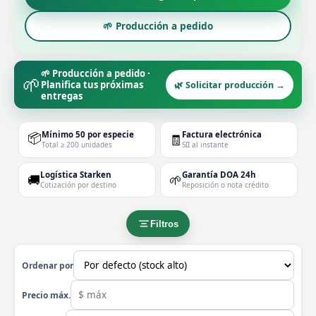
🌱 Producción a pedido
🌱 Producción a pedido ·
🌱
Planifica tus próximas
🌿 Solicitar producción →
entregas
📦
Mínimo 50 por especie
Factura electrónica
🧾
Total ≥ 200 unidades
SII al instante
Logística Starken
Garantía DOA 24h
🚚
🌱
Cotización por destino
Reposición o nota crédito
Filtros
Ordenar por
Precio máx.