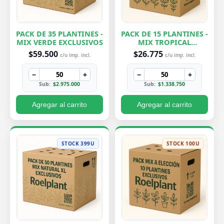
PACK DE 35 PLANTINES -
PACK DE 15 PLANTINES -
MIX VERDE EXCLUSIVOS
MIX TROPICAL
EXCLUSIVOS
$59.500
$26.775
c/u imp. incl.
c/u imp. incl.
−
+
−
+
Sub:
$2.975.000
Sub:
$1.338.750
Agregar al carrito
Agregar al carrito
STOCK 399U
STOCK 100U