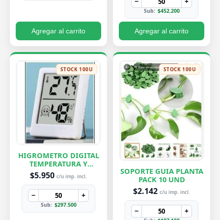
−
+
Sub:
$452.200
Agregar al carrito
Agregar al carrito
STOCK 100U
STOCK 100U
HIGROMETRO DIGITAL
TEMPERATURA Y
SOPORTE GUIA PLANTA
HUMEDAD
$5.950
c/u imp. incl.
PACK 10 UND
$2.142
c/u imp. incl.
−
+
Sub:
$297.500
−
+