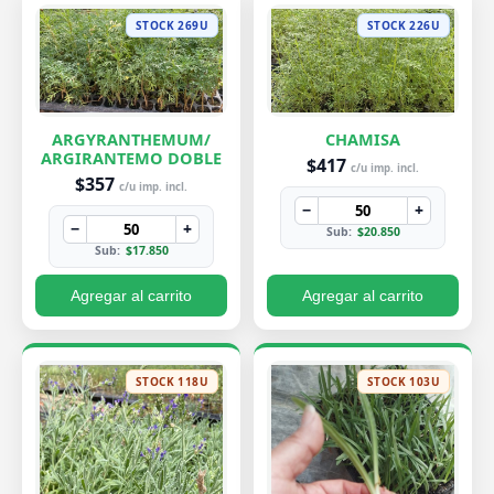
STOCK 269U
STOCK 226U
ARGYRANTHEMUM/
CHAMISA
ARGIRANTEMO DOBLE
$417
c/u imp. incl.
$357
c/u imp. incl.
−
+
−
+
Sub:
$20.850
Sub:
$17.850
Agregar al carrito
Agregar al carrito
STOCK 118U
STOCK 103U