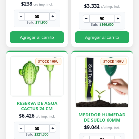
PEQUEÑA 7X8 CM
$238
$3.332
c/u imp. incl.
c/u imp. incl.
−
+
−
+
Sub:
$11.900
Sub:
$166.600
Agregar al carrito
Agregar al carrito
STOCK 100U
STOCK 100U
RESERVA DE AGUA
CACTUS 24 CM
MEDIDOR HUMEDAD
$6.426
c/u imp. incl.
DE SUELO 60MM
$9.044
−
+
c/u imp. incl.
Sub:
$321.300