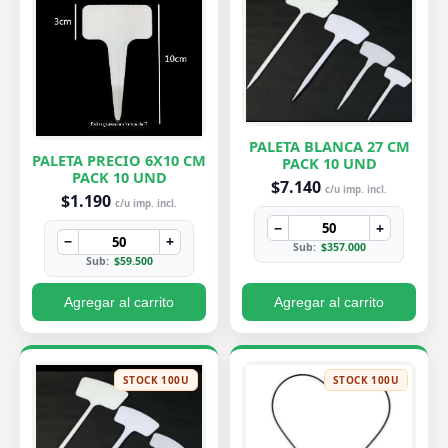
PALETA BLANCA 27 CM
PALETA PRECIO 6X10 CM
PACK 10 UND
PACK 10 UND
$7.140
c/u imp. incl.
$1.190
c/u imp. incl.
−
+
−
+
Sub:
$357.000
Sub:
$59.500
Agregar al carrito
Agregar al carrito
STOCK 100U
STOCK 100U