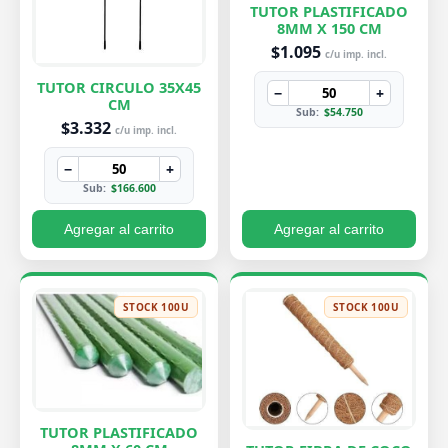
TUTOR PLASTIFICADO
8MM X 150 CM
$1.095
c/u imp. incl.
TUTOR CIRCULO 35X45
−
+
CM
Sub:
$54.750
$3.332
c/u imp. incl.
−
+
Sub:
$166.600
Agregar al carrito
Agregar al carrito
STOCK 100U
STOCK 100U
TUTOR PLASTIFICADO