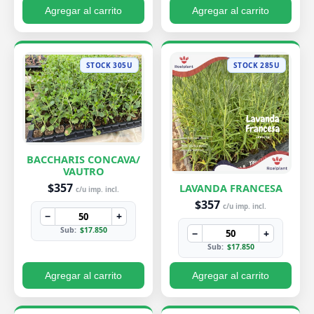
Agregar al carrito
Agregar al carrito
STOCK 305U
STOCK 285U
BACCHARIS CONCAVA/
VAUTRO
$357
LAVANDA FRANCESA
c/u imp. incl.
$357
c/u imp. incl.
−
+
Sub:
$17.850
−
+
Sub:
$17.850
Agregar al carrito
Agregar al carrito