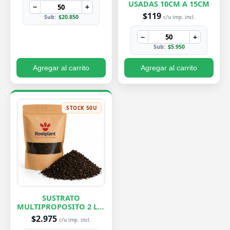
USADAS 10CM A 15CM
−
+
$119
Sub:
$20.850
c/u imp. incl.
−
+
Sub:
$5.950
Agregar al carrito
Agregar al carrito
STOCK 50U
SUSTRATO
MULTIPROPOSITO 2 LTS
ROELPLANT
$2.975
c/u imp. incl.