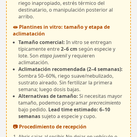
riego inapropiado, estrés térmico del
destinatario, o manipulación posterior al
arribo.
🧫 Plantines in vitro: tamaño y etapa de
aclimatación
Tamaño comercial:
In vitro se entregan
típicamente entre
2–6 cm
según especie y
lote. Son
etapa juvenil
y requieren
aclimatación.
Aclimatación recomendada (2–4 semanas):
Sombra 50–60%, riego suave/nebulizado,
sustrato aireado. Sin fertilizar la primera
semana; luego dosis bajas.
Alternativas de tamaño:
Si necesitas mayor
tamaño, podemos programar
precrecimiento
bajo pedido.
Lead time estimado: 6–10
semanas
sujeto a especie y cupo.
📷 Procedimiento de recepción
Abrir cajas al recibir. No dejar en vehículo o