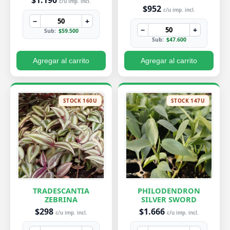
$1.190
c/u imp. incl.
$952
c/u imp. incl.
−
+
−
+
Sub:
$59.500
Sub:
$47.600
Agregar al carrito
Agregar al carrito
STOCK 160U
STOCK 147U
TRADESCANTIA
PHILODENDRON
ZEBRINA
SILVER SWORD
$298
$1.666
c/u imp. incl.
c/u imp. incl.