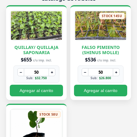
STOCK 145U
QUILLAY/ QUILLAJA
FALSO PIMIENTO
SAPONARIA
(SHINUS MOLLE)
$655
$536
c/u imp. incl.
c/u imp. incl.
−
+
−
+
Sub:
$32.750
Sub:
$26.800
Agregar al carrito
Agregar al carrito
STOCK 58U