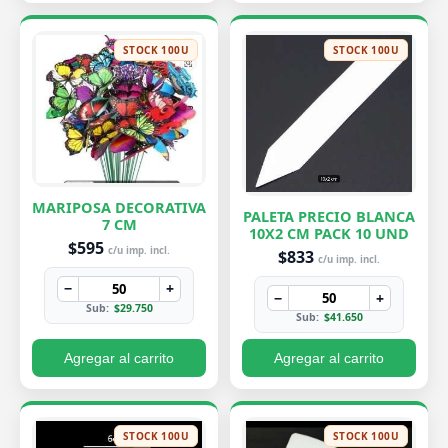
STOCK 100U
STOCK 100U
MARIPOSA DECORATIVA
PALETA PRECIO BLANCA
7 CM
10X2 CM PACK 10 UND
$595
c/u imp. incl.
$833
c/u imp. incl.
−
+
−
+
Sub:
$29.750
Sub:
$41.650
Agregar al carrito
Agregar al carrito
STOCK 100U
STOCK 100U