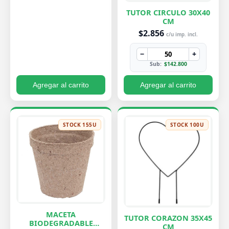
TUTOR CIRCULO 30X40
CM
$2.856
c/u imp. incl.
−
+
Sub:
$142.800
Agregar al carrito
Agregar al carrito
STOCK 155U
STOCK 100U
MACETA
TUTOR CORAZON 35X45
BIODEGRADABLE
CM