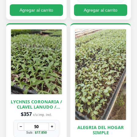
Agregar al carrito
Agregar al carrito
LYCHNIS CORONARIA /
CLAVEL LANUDO /
ABUELA
$357
c/u imp. incl.
−
+
ALEGRIA DEL HOGAR
SIMPLE
Sub:
$17.850