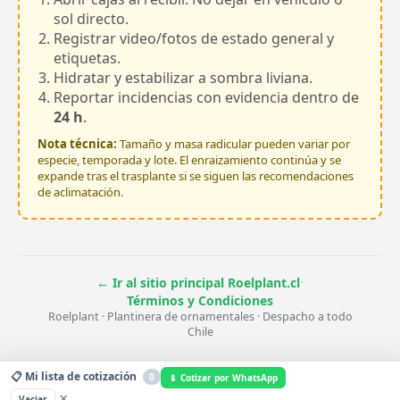
sol directo.
Registrar video/fotos de estado general y
etiquetas.
Hidratar y estabilizar a sombra liviana.
Reportar incidencias con evidencia dentro de
24 h
.
Nota técnica:
Tamaño y masa radicular pueden variar por
especie, temporada y lote. El enraizamiento continúa y se
expande tras el trasplante si se siguen las recomendaciones
de aclimatación.
·
← Ir al sitio principal Roelplant.cl
Términos y Condiciones
Roelplant · Plantinera de ornamentales · Despacho a todo
Chile
📋 Mi lista de cotización
0
📱 Cotizar por WhatsApp
×
Vaciar