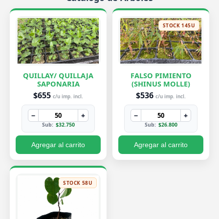
STOCK 145U
QUILLAY/ QUILLAJA
FALSO PIMIENTO
SAPONARIA
(SHINUS MOLLE)
$655
$536
c/u imp. incl.
c/u imp. incl.
−
+
−
+
Sub:
$32.750
Sub:
$26.800
Agregar al carrito
Agregar al carrito
STOCK 58U