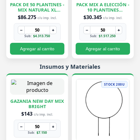
PACK DE 50 PLANTINES -
PACK MIX A ELECCIÓN -
MIX NATURAL XL
10 PLANTINES
EXCLUSIVOS
EXCLUSIVOS
$86.275
$30.345
c/u imp. incl.
c/u imp. incl.
−
+
−
+
Sub:
$4.313.750
Sub:
$1.517.250
Agregar al carrito
Agregar al carrito
Insumos y Materiales
STOCK 200U
GAZANIA NEW DAY MIX
BRIGHT
$143
c/u imp. incl.
−
+
Sub:
$7.150