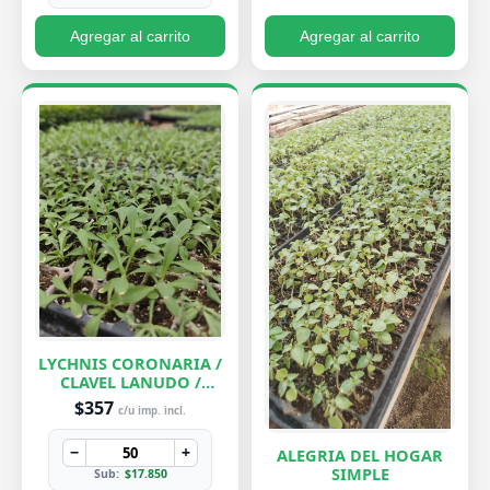
Agregar al carrito
Agregar al carrito
LYCHNIS CORONARIA /
CLAVEL LANUDO /
ABUELA
$357
c/u imp. incl.
−
+
ALEGRIA DEL HOGAR
SIMPLE
Sub:
$17.850