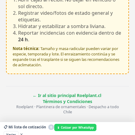
sol directo.
Registrar video/fotos de estado general y
etiquetas.
Hidratar y estabilizar a sombra liviana.
Reportar incidencias con evidencia dentro de
24 h
.
Nota técnica:
Tamaño y masa radicular pueden variar por
especie, temporada y lote. El enraizamiento continúa y se
expande tras el trasplante si se siguen las recomendaciones
de aclimatación.
·
← Ir al sitio principal Roelplant.cl
Términos y Condiciones
Roelplant · Plantinera de ornamentales · Despacho a todo
Chile
📋 Mi lista de cotización
0
📱 Cotizar por WhatsApp
×
Vaciar