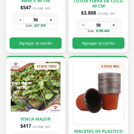
8MM X 60 CM
TUTOR FIBRA DE COCO
40 CM
$547
c/u imp. incl.
$3.808
c/u imp. incl.
−
+
−
+
Sub:
$27.350
Sub:
$190.400
Agregar al carrito
Agregar al carrito
STOCK 100U
STOCK 99U
VINCA MAJOR
$417
c/u imp. incl.
MACETAS DE PLASTICO