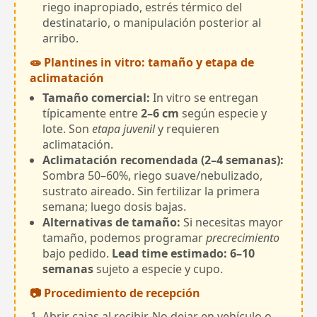
riego inapropiado, estrés térmico del
destinatario, o manipulación posterior al
arribo.
🧫 Plantines in vitro: tamaño y etapa de
aclimatación
Tamaño comercial:
In vitro se entregan
típicamente entre
2–6 cm
según especie y
lote. Son
etapa juvenil
y requieren
aclimatación.
Aclimatación recomendada (2–4 semanas):
Sombra 50–60%, riego suave/nebulizado,
sustrato aireado. Sin fertilizar la primera
semana; luego dosis bajas.
Alternativas de tamaño:
Si necesitas mayor
tamaño, podemos programar
precrecimiento
bajo pedido.
Lead time estimado: 6–10
semanas
sujeto a especie y cupo.
📷 Procedimiento de recepción
Abrir cajas al recibir. No dejar en vehículo o