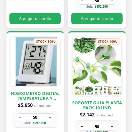
−
+
Sub:
$452.200
Agregar al carrito
Agregar al carrito
STOCK 100U
STOCK 100U
HIGROMETRO DIGITAL
TEMPERATURA Y
SOPORTE GUIA PLANTA
HUMEDAD
$5.950
c/u imp. incl.
PACK 10 UND
$2.142
c/u imp. incl.
−
+
Sub:
$297.500
−
+