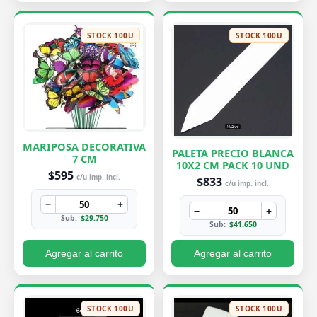
STOCK 100U
STOCK 100U
MARIPOSA DECORATIVA
PALETA PRECIO BLANCA
7 CM
10X2 CM PACK 10 UND
$595
c/u imp. incl.
$833
c/u imp. incl.
−
+
−
+
Sub:
$29.750
Sub:
$41.650
Agregar al carrito
Agregar al carrito
STOCK 100U
STOCK 100U