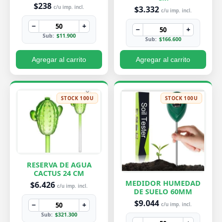
PEQUEÑA 7X8 CM
$238
$3.332
c/u imp. incl.
c/u imp. incl.
−
+
−
+
Sub:
$11.900
Sub:
$166.600
Agregar al carrito
Agregar al carrito
STOCK 100U
STOCK 100U
RESERVA DE AGUA
CACTUS 24 CM
MEDIDOR HUMEDAD
$6.426
c/u imp. incl.
DE SUELO 60MM
$9.044
−
+
c/u imp. incl.
Sub:
$321.300