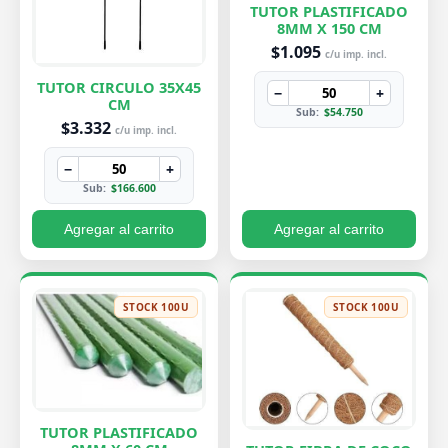
TUTOR PLASTIFICADO
8MM X 150 CM
$1.095
c/u imp. incl.
TUTOR CIRCULO 35X45
−
+
CM
Sub:
$54.750
$3.332
c/u imp. incl.
−
+
Sub:
$166.600
Agregar al carrito
Agregar al carrito
STOCK 100U
STOCK 100U
TUTOR PLASTIFICADO