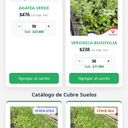
AGATEA VERDE
$476
c/u imp. incl.
−
+
Sub:
$23.800
VERONICA BUXIFOLIA
$238
c/u imp. incl.
−
+
Sub:
$11.900
Agregar al carrito
Agregar al carrito
Catálogo de Cubre Suelos
STOCK 475U
STOCK 60U