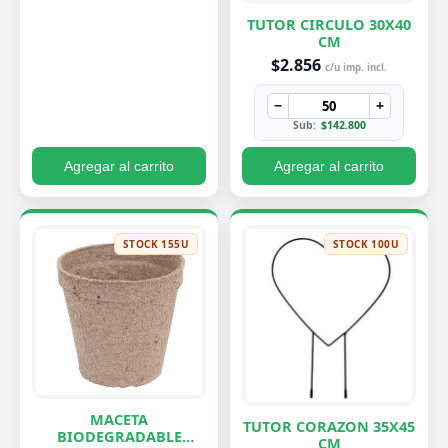
TUTOR CIRCULO 30X40
CM
$2.856
c/u imp. incl.
−
+
Sub:
$142.800
Agregar al carrito
Agregar al carrito
STOCK 155U
STOCK 100U
MACETA
TUTOR CORAZON 35X45
BIODEGRADABLE
CM