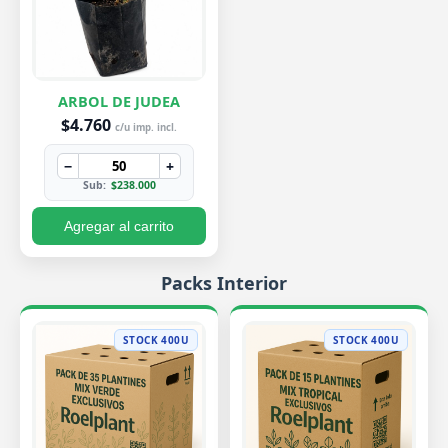
ARBOL DE JUDEA
$4.760
c/u imp. incl.
−
+
Sub:
$238.000
Agregar al carrito
Packs Interior
STOCK 400U
STOCK 400U