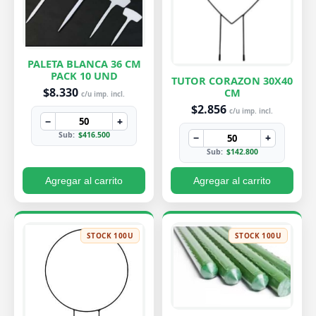
PALETA BLANCA 36 CM
PACK 10 UND
TUTOR CORAZON 30X40
$8.330
CM
c/u imp. incl.
$2.856
c/u imp. incl.
−
+
Sub:
$416.500
−
+
Sub:
$142.800
Agregar al carrito
Agregar al carrito
STOCK 100U
STOCK 100U