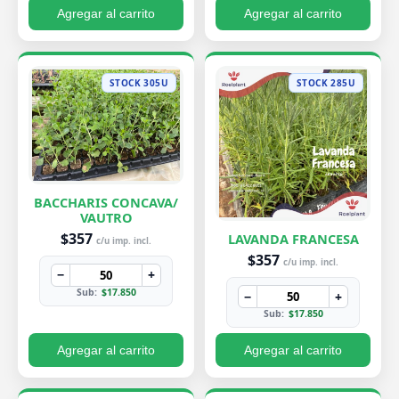
Agregar al carrito
Agregar al carrito
STOCK 305U
STOCK 285U
BACCHARIS CONCAVA/
VAUTRO
$357
LAVANDA FRANCESA
c/u imp. incl.
$357
c/u imp. incl.
−
+
Sub:
$17.850
−
+
Sub:
$17.850
Agregar al carrito
Agregar al carrito