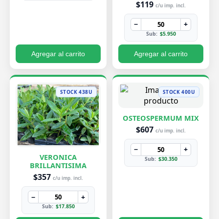
$119
c/u imp. incl.
−
+
Sub:
$5.950
Agregar al carrito
Agregar al carrito
STOCK 438U
STOCK 400U
OSTEOSPERMUM MIX
$607
c/u imp. incl.
−
+
VERONICA
Sub:
$30.350
BRILLANTISIMA
$357
c/u imp. incl.
−
+
Sub:
$17.850