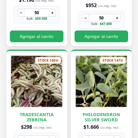
$1.190
c/u imp. incl.
$952
c/u imp. incl.
−
+
−
+
Sub:
$59.500
Sub:
$47.600
Agregar al carrito
Agregar al carrito
STOCK 160U
STOCK 147U
TRADESCANTIA
PHILODENDRON
ZEBRINA
SILVER SWORD
$298
$1.666
c/u imp. incl.
c/u imp. incl.