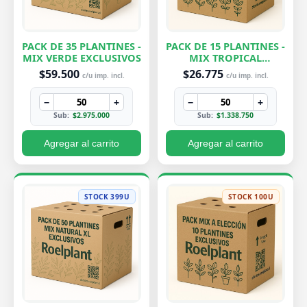
PACK DE 35 PLANTINES -
PACK DE 15 PLANTINES -
MIX VERDE EXCLUSIVOS
MIX TROPICAL
EXCLUSIVOS
$59.500
$26.775
c/u imp. incl.
c/u imp. incl.
−
+
−
+
Sub:
$2.975.000
Sub:
$1.338.750
Agregar al carrito
Agregar al carrito
STOCK 399U
STOCK 100U