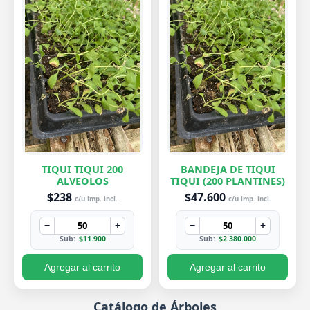
TIQUI TIQUI 200
BANDEJA DE TIQUI
ALVEOLOS
TIQUI (200 PLANTINES)
$238
$47.600
c/u imp. incl.
c/u imp. incl.
−
+
−
+
Sub:
$11.900
Sub:
$2.380.000
Agregar al carrito
Agregar al carrito
Catálogo de Árboles