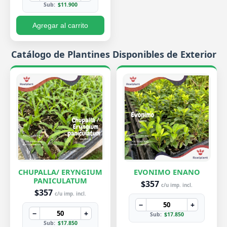
Sub:
$11.900
Agregar al carrito
Catálogo de Plantines Disponibles de Exterior
CHUPALLA/ ERYNGIUM
EVONIMO ENANO
PANICULATUM
$357
c/u imp. incl.
$357
c/u imp. incl.
−
+
−
+
Sub:
$17.850
Sub:
$17.850