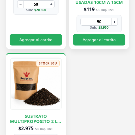
USADAS 10CM A 15CM
−
+
$119
Sub:
$20.850
c/u imp. incl.
−
+
Sub:
$5.950
Agregar al carrito
Agregar al carrito
STOCK 50U
SUSTRATO
MULTIPROPOSITO 2 LTS
ROELPLANT
$2.975
c/u imp. incl.