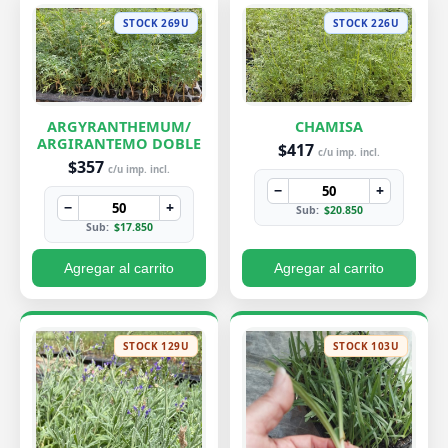
STOCK 269U
STOCK 226U
ARGYRANTHEMUM/
CHAMISA
ARGIRANTEMO DOBLE
$417
c/u imp. incl.
$357
c/u imp. incl.
−
+
−
+
Sub:
$20.850
Sub:
$17.850
Agregar al carrito
Agregar al carrito
STOCK 129U
STOCK 103U