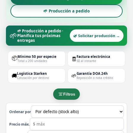
🌱 Producción a pedido
🌱 Producción a pedido ·
🌱
Planifica tus próximas
🌿 Solicitar producción →
entregas
📦
Mínimo 50 por especie
Factura electrónica
🧾
Total ≥ 200 unidades
SII al instante
Logística Starken
Garantía DOA 24h
🚚
🌱
Cotización por destino
Reposición o nota crédito
Filtros
Ordenar por
Precio máx.