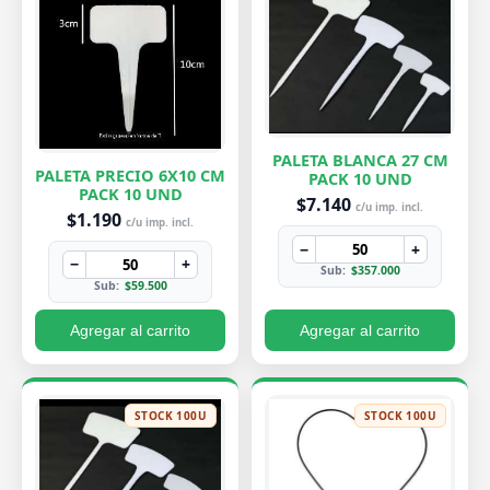
PALETA BLANCA 27 CM
PALETA PRECIO 6X10 CM
PACK 10 UND
PACK 10 UND
$7.140
c/u imp. incl.
$1.190
c/u imp. incl.
−
+
−
+
Sub:
$357.000
Sub:
$59.500
Agregar al carrito
Agregar al carrito
STOCK 100U
STOCK 100U