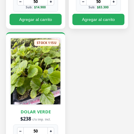
−
+
−
+
Sub:
$14.900
Sub:
$83.300
Agregar al carrito
Agregar al carrito
STOCK 115U
DOLAR VERDE
$238
c/u imp. incl.
−
+