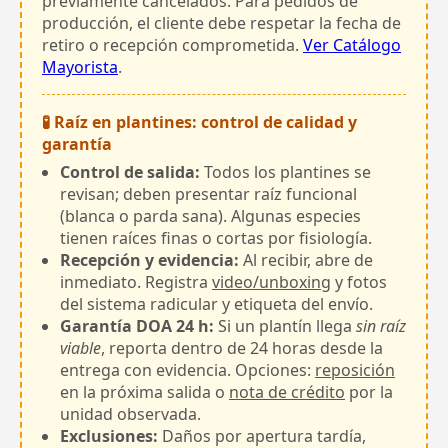
previamente cancelados. Para pedidos de
producción, el cliente debe respetar la fecha de
retiro o recepción comprometida.
Ver Catálogo
Mayorista
.
🧪 Raíz en plantines: control de calidad y
garantía
Control de salida:
Todos los plantines se
revisan; deben presentar raíz funcional
(blanca o parda sana). Algunas especies
tienen raíces finas o cortas por fisiología.
Recepción y evidencia:
Al recibir, abre de
inmediato. Registra
video/unboxing
y fotos
del sistema radicular y etiqueta del envío.
Garantía DOA 24 h:
Si un plantín llega
sin raíz
viable
, reporta dentro de 24 horas desde la
entrega con evidencia. Opciones:
reposición
en la próxima salida o
nota de crédito
por la
unidad observada.
Exclusiones:
Daños por apertura tardía,