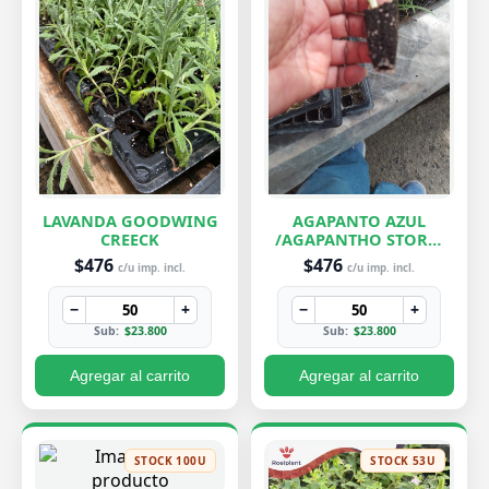
LAVANDA GOODWING
AGAPANTO AZUL
CREECK
/AGAPANTHO STORM
CLOUD
$476
$476
c/u imp. incl.
c/u imp. incl.
−
+
−
+
Sub:
$23.800
Sub:
$23.800
Agregar al carrito
Agregar al carrito
STOCK 100U
STOCK 53U