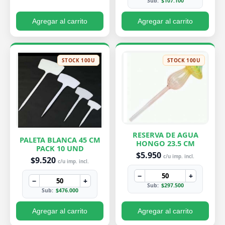
Sub:
$107.100
Agregar al carrito
Agregar al carrito
STOCK 100U
STOCK 100U
RESERVA DE AGUA
PALETA BLANCA 45 CM
HONGO 23.5 CM
PACK 10 UND
$5.950
c/u imp. incl.
$9.520
c/u imp. incl.
−
+
−
+
Sub:
$297.500
Sub:
$476.000
Agregar al carrito
Agregar al carrito