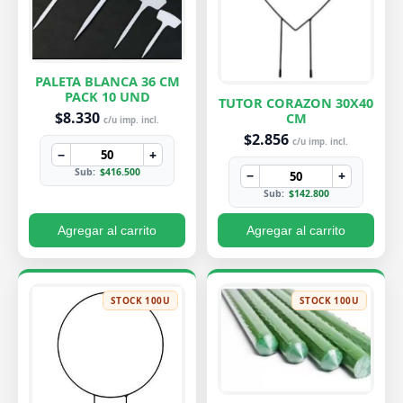
PALETA BLANCA 36 CM
PACK 10 UND
TUTOR CORAZON 30X40
$8.330
CM
c/u imp. incl.
$2.856
c/u imp. incl.
−
+
Sub:
$416.500
−
+
Sub:
$142.800
Agregar al carrito
Agregar al carrito
STOCK 100U
STOCK 100U