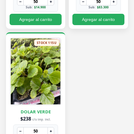
−
+
−
+
Sub:
$14.900
Sub:
$83.300
Agregar al carrito
Agregar al carrito
STOCK 115U
DOLAR VERDE
$238
c/u imp. incl.
−
+