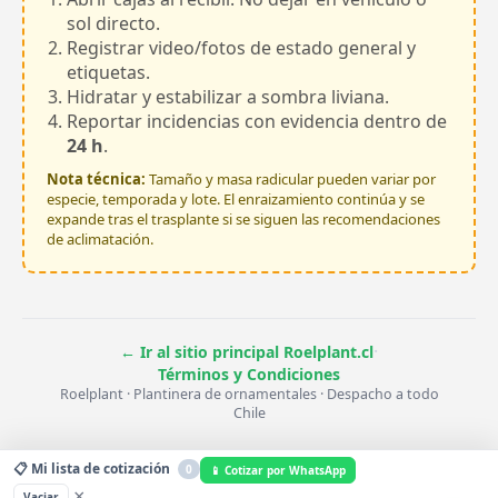
sol directo.
Registrar video/fotos de estado general y
etiquetas.
Hidratar y estabilizar a sombra liviana.
Reportar incidencias con evidencia dentro de
24 h
.
Nota técnica:
Tamaño y masa radicular pueden variar por
especie, temporada y lote. El enraizamiento continúa y se
expande tras el trasplante si se siguen las recomendaciones
de aclimatación.
·
← Ir al sitio principal Roelplant.cl
Términos y Condiciones
Roelplant · Plantinera de ornamentales · Despacho a todo
Chile
📋 Mi lista de cotización
0
📱 Cotizar por WhatsApp
×
Vaciar