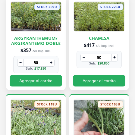
STOCK 269U
STOCK 226U
ARGYRANTHEMUM/
CHAMISA
ARGIRANTEMO DOBLE
$417
c/u imp. incl.
$357
c/u imp. incl.
−
+
−
+
Sub:
$20.850
Sub:
$17.850
Agregar al carrito
Agregar al carrito
STOCK 118U
STOCK 103U