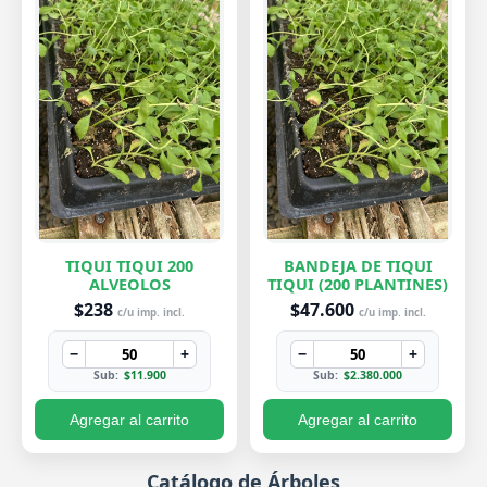
TIQUI TIQUI 200
BANDEJA DE TIQUI
ALVEOLOS
TIQUI (200 PLANTINES)
$238
$47.600
c/u imp. incl.
c/u imp. incl.
−
+
−
+
Sub:
$11.900
Sub:
$2.380.000
Agregar al carrito
Agregar al carrito
Catálogo de Árboles