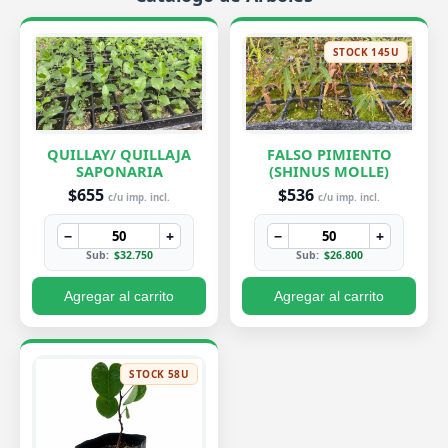
STOCK 145U
QUILLAY/ QUILLAJA
FALSO PIMIENTO
SAPONARIA
(SHINUS MOLLE)
$655
$536
c/u imp. incl.
c/u imp. incl.
−
+
−
+
Sub:
$32.750
Sub:
$26.800
Agregar al carrito
Agregar al carrito
STOCK 58U