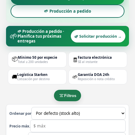
🌱 Producción a pedido
🌱 Producción a pedido ·
🌱
Planifica tus próximas
🌿 Solicitar producción →
entregas
📦
Mínimo 50 por especie
Factura electrónica
🧾
Total ≥ 200 unidades
SII al instante
Logística Starken
Garantía DOA 24h
🚚
🌱
Cotización por destino
Reposición o nota crédito
Filtros
Ordenar por
Precio máx.