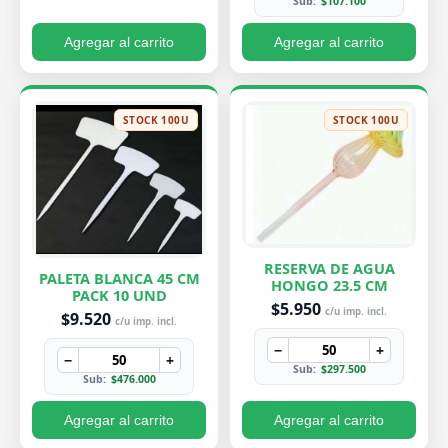
Sub:
$107.100
Agregar al carrito
Agregar al carrito
STOCK 100U
STOCK 100U
RESERVA DE AGUA
PALETA BLANCA 45 CM
HONGO 23.5 CM
PACK 10 UND
$5.950
c/u imp. incl.
$9.520
c/u imp. incl.
−
+
−
+
Sub:
$297.500
Sub:
$476.000
Agregar al carrito
Agregar al carrito