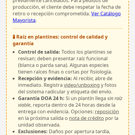
previamente cancelados. Para pedidos de
producción, el cliente debe respetar la fecha de
retiro o recepción comprometida.
Ver Catálogo
Mayorista
.
🧪 Raíz en plantines: control de calidad y
garantía
Control de salida:
Todos los plantines se
revisan; deben presentar raíz funcional
(blanca o parda sana). Algunas especies
tienen raíces finas o cortas por fisiología.
Recepción y evidencia:
Al recibir, abre de
inmediato. Registra
video/unboxing
y fotos
del sistema radicular y etiqueta del envío.
Garantía DOA 24 h:
Si un plantín llega
sin raíz
viable
, reporta dentro de 24 horas desde la
entrega con evidencia. Opciones:
reposición
en la próxima salida o
nota de crédito
por la
unidad observada.
Exclusiones:
Daños por apertura tardía,