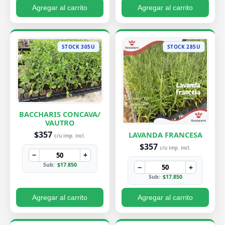
Agregar al carrito
Agregar al carrito
STOCK 305U
STOCK 285U
BACCHARIS CONCAVA/
VAUTRO
$357
LAVANDA FRANCESA
c/u imp. incl.
$357
c/u imp. incl.
−
+
Sub:
$17.850
−
+
Sub:
$17.850
Agregar al carrito
Agregar al carrito