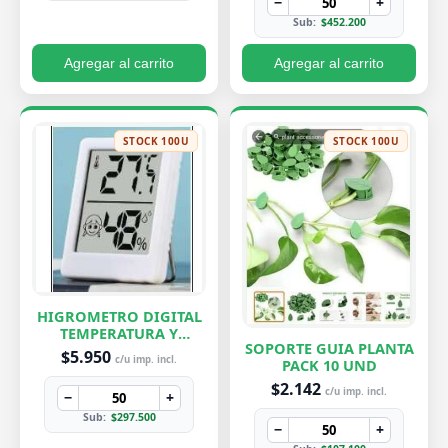
−
+
Sub:
$452.200
Agregar al carrito
Agregar al carrito
STOCK 100U
STOCK 100U
HIGROMETRO DIGITAL
TEMPERATURA Y
SOPORTE GUIA PLANTA
HUMEDAD
$5.950
c/u imp. incl.
PACK 10 UND
$2.142
c/u imp. incl.
−
+
Sub:
$297.500
−
+