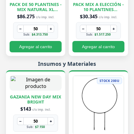
PACK DE 50 PLANTINES -
PACK MIX A ELECCIÓN -
MIX NATURAL XL
10 PLANTINES
EXCLUSIVOS
EXCLUSIVOS
$86.275
$30.345
c/u imp. incl.
c/u imp. incl.
−
+
−
+
Sub:
$4.313.750
Sub:
$1.517.250
Agregar al carrito
Agregar al carrito
Insumos y Materiales
STOCK 200U
GAZANIA NEW DAY MIX
BRIGHT
$143
c/u imp. incl.
−
+
Sub:
$7.150