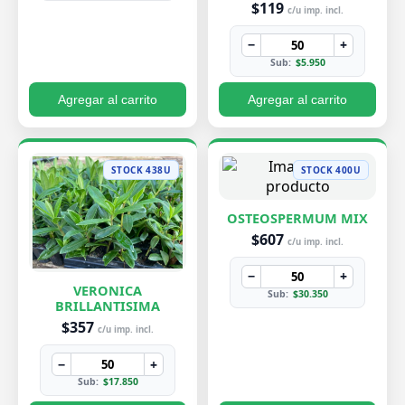
$119
c/u imp. incl.
−
+
Sub:
$5.950
Agregar al carrito
Agregar al carrito
STOCK 438U
STOCK 400U
OSTEOSPERMUM MIX
$607
c/u imp. incl.
−
+
VERONICA
Sub:
$30.350
BRILLANTISIMA
$357
c/u imp. incl.
−
+
Sub:
$17.850