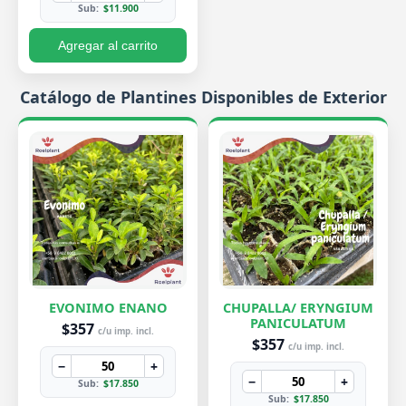
Sub:
$11.900
Agregar al carrito
Catálogo de Plantines Disponibles de Exterior
EVONIMO ENANO
CHUPALLA/ ERYNGIUM
PANICULATUM
$357
c/u imp. incl.
$357
c/u imp. incl.
−
+
−
+
Sub:
$17.850
Sub:
$17.850