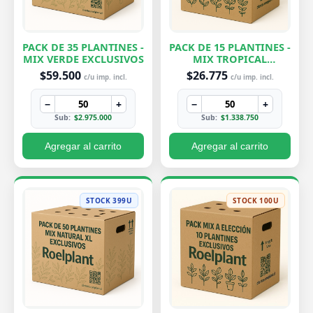
PACK DE 35 PLANTINES -
PACK DE 15 PLANTINES -
MIX VERDE EXCLUSIVOS
MIX TROPICAL
EXCLUSIVOS
$59.500
$26.775
c/u imp. incl.
c/u imp. incl.
−
+
−
+
Sub:
$2.975.000
Sub:
$1.338.750
Agregar al carrito
Agregar al carrito
STOCK 399U
STOCK 100U