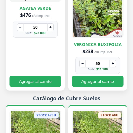
AGATEA VERDE
$476
c/u imp. incl.
−
+
Sub:
$23.800
VERONICA BUXIFOLIA
$238
c/u imp. incl.
−
+
Sub:
$11.900
Agregar al carrito
Agregar al carrito
Catálogo de Cubre Suelos
STOCK 475U
STOCK 60U