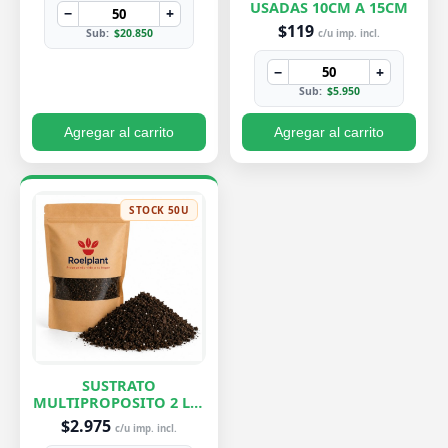
USADAS 10CM A 15CM
−
+
$119
Sub:
$20.850
c/u imp. incl.
−
+
Sub:
$5.950
Agregar al carrito
Agregar al carrito
STOCK 50U
SUSTRATO
MULTIPROPOSITO 2 LTS
ROELPLANT
$2.975
c/u imp. incl.