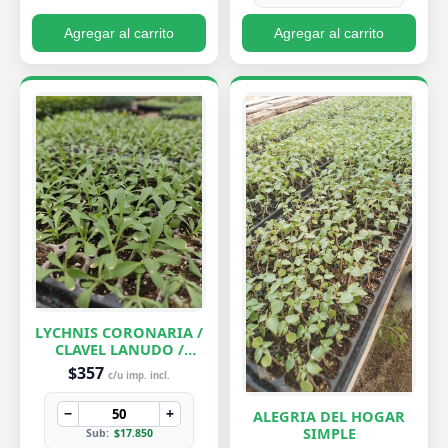
Agregar al carrito
Agregar al carrito
LYCHNIS CORONARIA /
CLAVEL LANUDO /
ABUELA
$357
c/u imp. incl.
−
+
ALEGRIA DEL HOGAR
SIMPLE
Sub:
$17.850