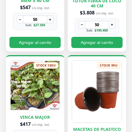
8MM X 60 CM
TUTOR FIBRA DE COCO
40 CM
$547
c/u imp. incl.
$3.808
c/u imp. incl.
−
+
−
+
Sub:
$27.350
Sub:
$190.400
Agregar al carrito
Agregar al carrito
STOCK 100U
STOCK 99U
VINCA MAJOR
$417
c/u imp. incl.
MACETAS DE PLASTICO