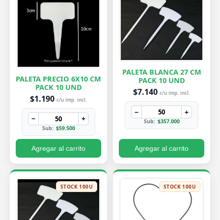
PALETA BLANCA 27 CM
PALETA PRECIO 6X10 CM
PACK 10 UND
PACK 10 UND
$7.140
c/u imp. incl.
$1.190
c/u imp. incl.
−
+
−
+
Sub:
$357.000
Sub:
$59.500
Agregar al carrito
Agregar al carrito
STOCK 100U
STOCK 100U