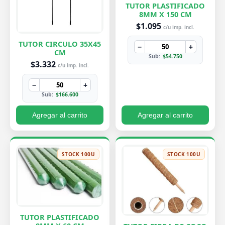
TUTOR PLASTIFICADO
8MM X 150 CM
$1.095
c/u imp. incl.
TUTOR CIRCULO 35X45
−
+
CM
Sub:
$54.750
$3.332
c/u imp. incl.
−
+
Sub:
$166.600
Agregar al carrito
Agregar al carrito
STOCK 100U
STOCK 100U
TUTOR PLASTIFICADO