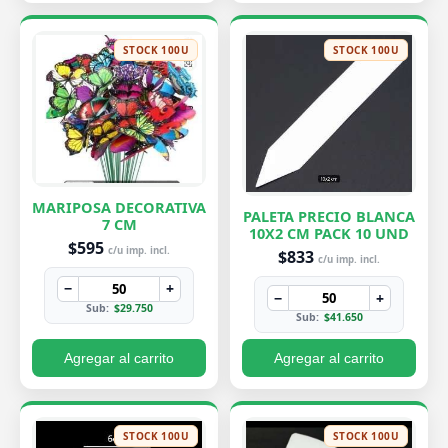
STOCK 100U
STOCK 100U
MARIPOSA DECORATIVA
PALETA PRECIO BLANCA
7 CM
10X2 CM PACK 10 UND
$595
c/u imp. incl.
$833
c/u imp. incl.
−
+
−
+
Sub:
$29.750
Sub:
$41.650
Agregar al carrito
Agregar al carrito
STOCK 100U
STOCK 100U