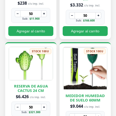
PEQUEÑA 7X8 CM
$238
$3.332
c/u imp. incl.
c/u imp. incl.
−
+
−
+
Sub:
$11.900
Sub:
$166.600
Agregar al carrito
Agregar al carrito
STOCK 100U
STOCK 100U
RESERVA DE AGUA
CACTUS 24 CM
MEDIDOR HUMEDAD
$6.426
c/u imp. incl.
DE SUELO 60MM
$9.044
−
+
c/u imp. incl.
Sub:
$321.300