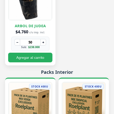
ARBOL DE JUDEA
$4.760
c/u imp. incl.
−
+
Sub:
$238.000
Agregar al carrito
Packs Interior
STOCK 400U
STOCK 400U