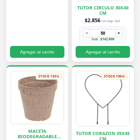
TUTOR CIRCULO 30X40
CM
$2.856
c/u imp. incl.
−
+
Sub:
$142.800
Agregar al carrito
Agregar al carrito
STOCK 155U
STOCK 100U
MACETA
TUTOR CORAZON 35X45
BIODEGRADABLE
CM