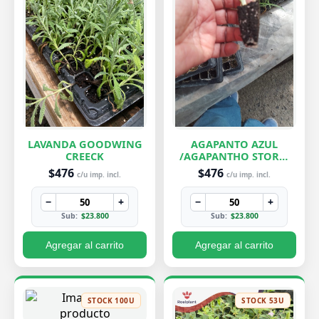
LAVANDA GOODWING
AGAPANTO AZUL
CREECK
/AGAPANTHO STORM
CLOUD
$476
$476
c/u imp. incl.
c/u imp. incl.
−
+
−
+
Sub:
$23.800
Sub:
$23.800
Agregar al carrito
Agregar al carrito
STOCK 100U
STOCK 53U