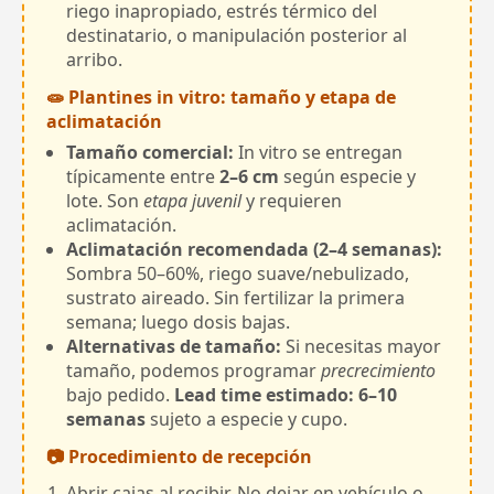
riego inapropiado, estrés térmico del
destinatario, o manipulación posterior al
arribo.
🧫 Plantines in vitro: tamaño y etapa de
aclimatación
Tamaño comercial:
In vitro se entregan
típicamente entre
2–6 cm
según especie y
lote. Son
etapa juvenil
y requieren
aclimatación.
Aclimatación recomendada (2–4 semanas):
Sombra 50–60%, riego suave/nebulizado,
sustrato aireado. Sin fertilizar la primera
semana; luego dosis bajas.
Alternativas de tamaño:
Si necesitas mayor
tamaño, podemos programar
precrecimiento
bajo pedido.
Lead time estimado: 6–10
semanas
sujeto a especie y cupo.
📷 Procedimiento de recepción
Abrir cajas al recibir. No dejar en vehículo o