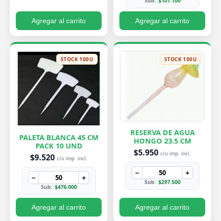
Sub:
$107.100
Agregar al carrito
Agregar al carrito
STOCK 100U
STOCK 100U
RESERVA DE AGUA
PALETA BLANCA 45 CM
HONGO 23.5 CM
PACK 10 UND
$5.950
c/u imp. incl.
$9.520
c/u imp. incl.
−
+
−
+
Sub:
$297.500
Sub:
$476.000
Agregar al carrito
Agregar al carrito