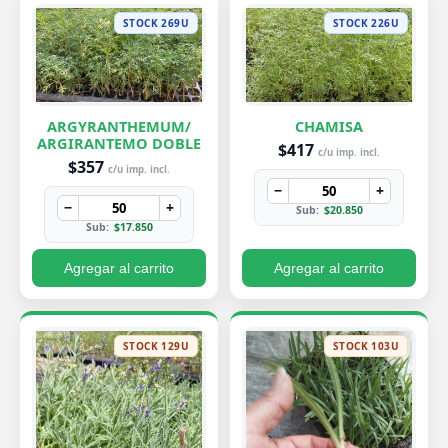
STOCK 269U
STOCK 226U
ARGYRANTHEMUM/
CHAMISA
ARGIRANTEMO DOBLE
$417
c/u imp. incl.
$357
c/u imp. incl.
−
+
−
+
Sub:
$20.850
Sub:
$17.850
Agregar al carrito
Agregar al carrito
STOCK 129U
STOCK 103U