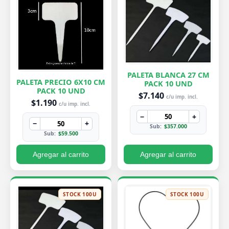
PALETA BLANCA 27 CM
PALETA PRECIO 6X10 CM
PACK 10 UND
PACK 10 UND
$7.140
c/u imp. incl.
$1.190
c/u imp. incl.
−
+
−
+
Sub:
$357.000
Sub:
$59.500
Agregar al carrito
Agregar al carrito
STOCK 100U
STOCK 100U