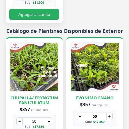
Sub:
$11.900
Agregar al carrito
Catálogo de Plantines Disponibles de Exterior
CHUPALLA/ ERYNGIUM
EVONIMO ENANO
PANICULATUM
$357
c/u imp. incl.
$357
c/u imp. incl.
−
+
−
+
Sub:
$17.850
Sub:
$17.850