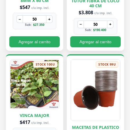
8MM X 60 CM
TUTOR FIBRA DE COCO
40 CM
$547
c/u imp. incl.
$3.808
c/u imp. incl.
−
+
−
+
Sub:
$27.350
Sub:
$190.400
Agregar al carrito
Agregar al carrito
STOCK 100U
STOCK 99U
VINCA MAJOR
$417
c/u imp. incl.
MACETAS DE PLASTICO