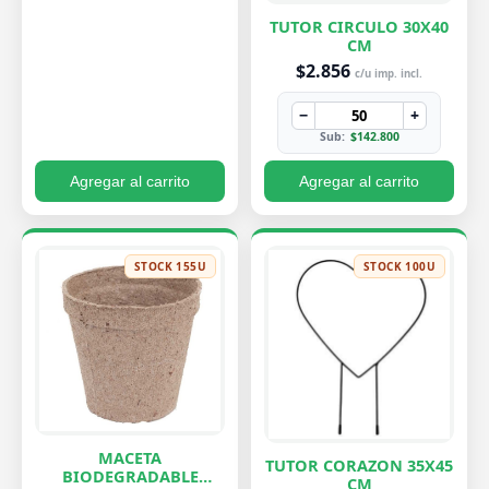
TUTOR CIRCULO 30X40
CM
$2.856
c/u imp. incl.
−
+
Sub:
$142.800
Agregar al carrito
Agregar al carrito
STOCK 155U
STOCK 100U
MACETA
TUTOR CORAZON 35X45
BIODEGRADABLE
CM