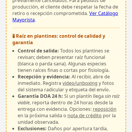
previamente cancelados. Para pedidos de
producción, el cliente debe respetar la fecha de
retiro o recepción comprometida.
Ver Catálogo
Mayorista
.
🧪 Raíz en plantines: control de calidad y
garantía
Control de salida:
Todos los plantines se
revisan; deben presentar raíz funcional
(blanca o parda sana). Algunas especies
tienen raíces finas o cortas por fisiología.
Recepción y evidencia:
Al recibir, abre de
inmediato. Registra
video/unboxing
y fotos
del sistema radicular y etiqueta del envío.
Garantía DOA 24 h:
Si un plantín llega
sin raíz
viable
, reporta dentro de 24 horas desde la
entrega con evidencia. Opciones:
reposición
en la próxima salida o
nota de crédito
por la
unidad observada.
Exclusiones:
Daños por apertura tardía,