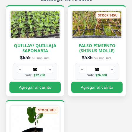
STOCK 145U
QUILLAY/ QUILLAJA
FALSO PIMIENTO
SAPONARIA
(SHINUS MOLLE)
$655
$536
c/u imp. incl.
c/u imp. incl.
−
+
−
+
Sub:
$32.750
Sub:
$26.800
Agregar al carrito
Agregar al carrito
STOCK 58U