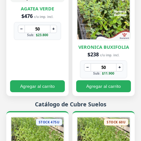
AGATEA VERDE
$476
c/u imp. incl.
−
+
Sub:
$23.800
VERONICA BUXIFOLIA
$238
c/u imp. incl.
−
+
Sub:
$11.900
Agregar al carrito
Agregar al carrito
Catálogo de Cubre Suelos
STOCK 475U
STOCK 60U