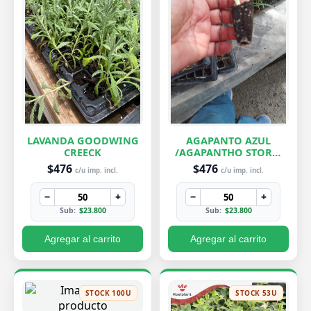
LAVANDA GOODWING
AGAPANTO AZUL
CREECK
/AGAPANTHO STORM
CLOUD
$476
$476
c/u imp. incl.
c/u imp. incl.
−
+
−
+
Sub:
$23.800
Sub:
$23.800
Agregar al carrito
Agregar al carrito
STOCK 100U
STOCK 53U