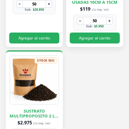
USADAS 10CM A 15CM
−
+
$119
Sub:
$20.850
c/u imp. incl.
−
+
Sub:
$5.950
Agregar al carrito
Agregar al carrito
STOCK 50U
SUSTRATO
MULTIPROPOSITO 2 LTS
ROELPLANT
$2.975
c/u imp. incl.