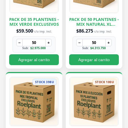
PACK DE 35 PLANTINES -
PACK DE 50 PLANTINES -
MIX VERDE EXCLUSIVOS
MIX NATURAL XL
EXCLUSIVOS
$59.500
$86.275
c/u imp. incl.
c/u imp. incl.
−
+
−
+
Sub:
$2.975.000
Sub:
$4.313.750
Agregar al carrito
Agregar al carrito
STOCK 398U
STOCK 100U