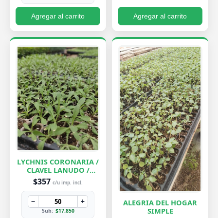
Agregar al carrito
Agregar al carrito
LYCHNIS CORONARIA /
CLAVEL LANUDO /
ABUELA
$357
c/u imp. incl.
−
+
ALEGRIA DEL HOGAR
SIMPLE
Sub:
$17.850