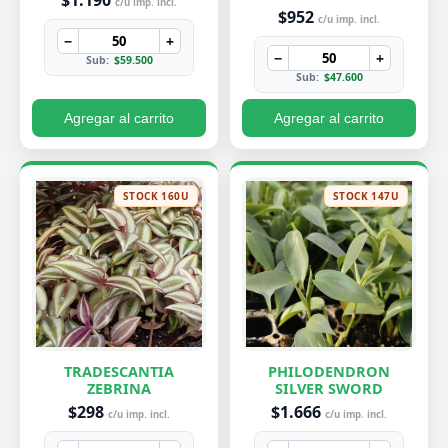
$1.190
c/u imp. incl.
$952
c/u imp. incl.
−
+
−
+
Sub:
$59.500
Sub:
$47.600
Agregar al carrito
Agregar al carrito
STOCK 160U
STOCK 147U
TRADESCANTIA
PHILODENDRON
ZEBRINA
SILVER SWORD
$298
$1.666
c/u imp. incl.
c/u imp. incl.