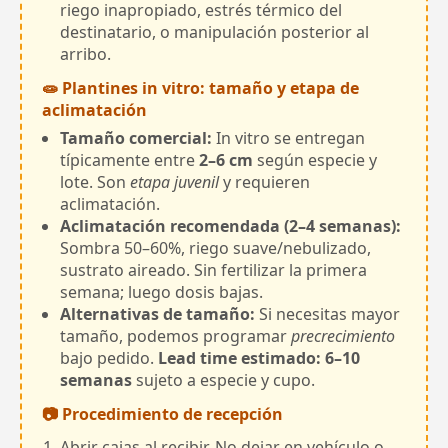
riego inapropiado, estrés térmico del
destinatario, o manipulación posterior al
arribo.
🧫 Plantines in vitro: tamaño y etapa de
aclimatación
Tamaño comercial:
In vitro se entregan
típicamente entre
2–6 cm
según especie y
lote. Son
etapa juvenil
y requieren
aclimatación.
Aclimatación recomendada (2–4 semanas):
Sombra 50–60%, riego suave/nebulizado,
sustrato aireado. Sin fertilizar la primera
semana; luego dosis bajas.
Alternativas de tamaño:
Si necesitas mayor
tamaño, podemos programar
precrecimiento
bajo pedido.
Lead time estimado: 6–10
semanas
sujeto a especie y cupo.
📷 Procedimiento de recepción
Abrir cajas al recibir. No dejar en vehículo o