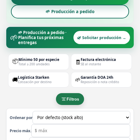
🌱 Producción a pedido
🌱 Producción a pedido ·
🌱
Planifica tus próximas
🌿 Solicitar producción →
entregas
📦
Mínimo 50 por especie
Factura electrónica
🧾
Total ≥ 200 unidades
SII al instante
Logística Starken
Garantía DOA 24h
🚚
🌱
Cotización por destino
Reposición o nota crédito
Filtros
Ordenar por
Precio máx.