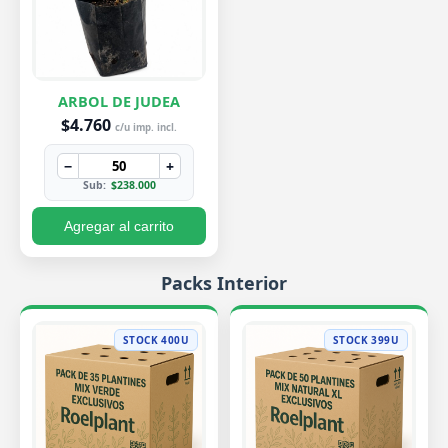
ARBOL DE JUDEA
$4.760
c/u imp. incl.
−
+
Sub:
$238.000
Agregar al carrito
Packs Interior
STOCK 400U
STOCK 399U