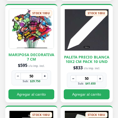
STOCK 100U
STOCK 100U
MARIPOSA DECORATIVA
PALETA PRECIO BLANCA
7 CM
10X2 CM PACK 10 UND
$595
c/u imp. incl.
$833
c/u imp. incl.
−
+
−
+
Sub:
$29.750
Sub:
$41.650
Agregar al carrito
Agregar al carrito
STOCK 100U
STOCK 100U