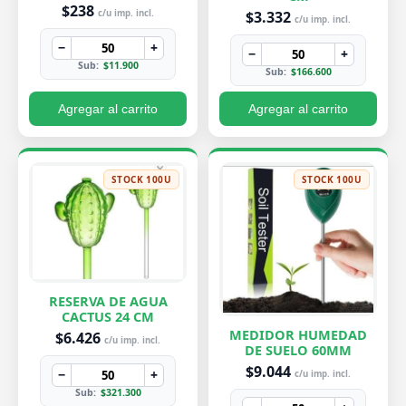
PEQUEÑA 7X8 CM
$238
$3.332
c/u imp. incl.
c/u imp. incl.
−
+
−
+
Sub:
$11.900
Sub:
$166.600
Agregar al carrito
Agregar al carrito
STOCK 100U
STOCK 100U
RESERVA DE AGUA
CACTUS 24 CM
MEDIDOR HUMEDAD
$6.426
c/u imp. incl.
DE SUELO 60MM
$9.044
−
+
c/u imp. incl.
Sub:
$321.300