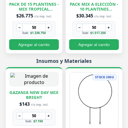
PACK DE 15 PLANTINES -
PACK MIX A ELECCIÓN -
MIX TROPICAL
10 PLANTINES
EXCLUSIVOS
EXCLUSIVOS
$26.775
$30.345
c/u imp. incl.
c/u imp. incl.
−
+
−
+
Sub:
$1.338.750
Sub:
$1.517.250
Agregar al carrito
Agregar al carrito
Insumos y Materiales
STOCK 200U
GAZANIA NEW DAY MIX
BRIGHT
$143
c/u imp. incl.
−
+
Sub:
$7.150