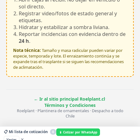
sol directo.
Registrar video/fotos de estado general y
etiquetas.
Hidratar y estabilizar a sombra liviana.
Reportar incidencias con evidencia dentro de
24 h
.
Nota técnica:
Tamaño y masa radicular pueden variar por
especie, temporada y lote. El enraizamiento continúa y se
expande tras el trasplante si se siguen las recomendaciones
de aclimatación.
·
← Ir al sitio principal Roelplant.cl
Términos y Condiciones
Roelplant · Plantinera de ornamentales · Despacho a todo
Chile
📋 Mi lista de cotización
0
📱 Cotizar por WhatsApp
×
Vaciar