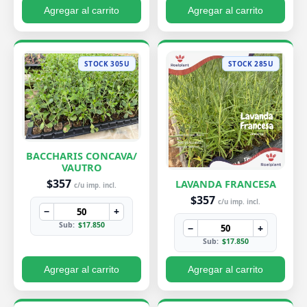
Agregar al carrito
Agregar al carrito
STOCK 305U
STOCK 285U
BACCHARIS CONCAVA/
VAUTRO
$357
LAVANDA FRANCESA
c/u imp. incl.
$357
c/u imp. incl.
−
+
Sub:
$17.850
−
+
Sub:
$17.850
Agregar al carrito
Agregar al carrito