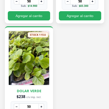
−
+
−
+
Sub:
$14.900
Sub:
$83.300
Agregar al carrito
Agregar al carrito
STOCK 115U
DOLAR VERDE
$238
c/u imp. incl.
−
+