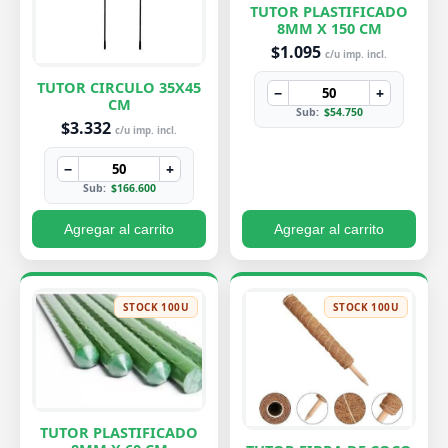
TUTOR PLASTIFICADO
8MM X 150 CM
$1.095
c/u imp. incl.
TUTOR CIRCULO 35X45
−
+
CM
Sub:
$54.750
$3.332
c/u imp. incl.
−
+
Sub:
$166.600
Agregar al carrito
Agregar al carrito
STOCK 100U
STOCK 100U
TUTOR PLASTIFICADO