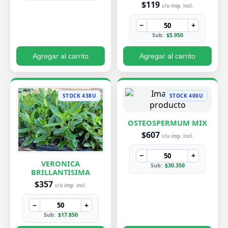
$119
c/u imp. incl.
−
+
Sub:
$5.950
Agregar al carrito
Agregar al carrito
STOCK 438U
STOCK 400U
OSTEOSPERMUM MIX
$607
c/u imp. incl.
−
+
VERONICA
Sub:
$30.350
BRILLANTISIMA
$357
c/u imp. incl.
−
+
Sub:
$17.850