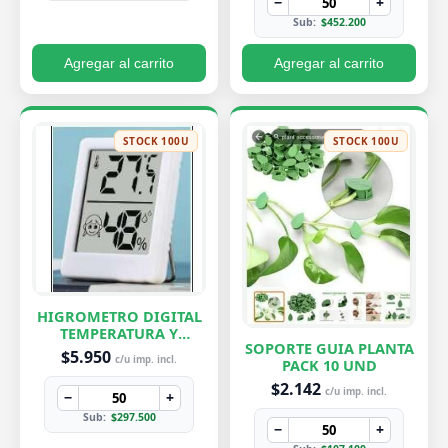
−
+
Sub:
$452.200
Agregar al carrito
Agregar al carrito
STOCK 100U
STOCK 100U
HIGROMETRO DIGITAL
TEMPERATURA Y
SOPORTE GUIA PLANTA
HUMEDAD
$5.950
c/u imp. incl.
PACK 10 UND
$2.142
c/u imp. incl.
−
+
Sub:
$297.500
−
+