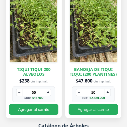
TIQUI TIQUI 200
BANDEJA DE TIQUI
ALVEOLOS
TIQUI (200 PLANTINES)
$238
$47.600
c/u imp. incl.
c/u imp. incl.
−
+
−
+
Sub:
$11.900
Sub:
$2.380.000
Agregar al carrito
Agregar al carrito
Catálogo de Árboles