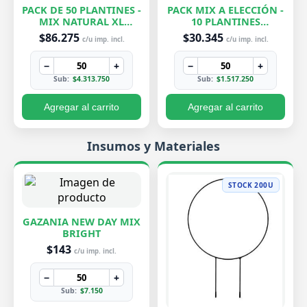
PACK DE 50 PLANTINES -
PACK MIX A ELECCIÓN -
MIX NATURAL XL
10 PLANTINES
EXCLUSIVOS
EXCLUSIVOS
$86.275
$30.345
c/u imp. incl.
c/u imp. incl.
−
+
−
+
Sub:
$4.313.750
Sub:
$1.517.250
Agregar al carrito
Agregar al carrito
Insumos y Materiales
STOCK 200U
GAZANIA NEW DAY MIX
BRIGHT
$143
c/u imp. incl.
−
+
Sub:
$7.150