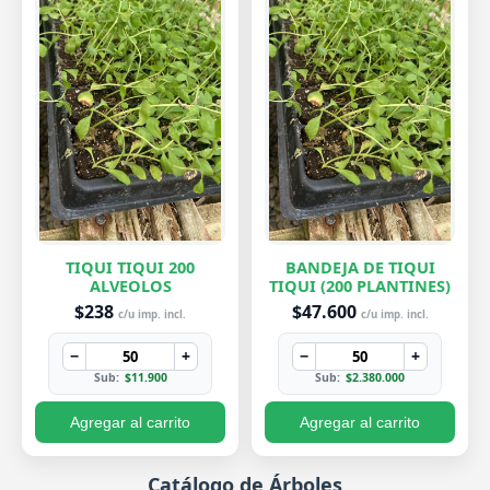
TIQUI TIQUI 200
BANDEJA DE TIQUI
ALVEOLOS
TIQUI (200 PLANTINES)
$238
$47.600
c/u imp. incl.
c/u imp. incl.
−
+
−
+
Sub:
$11.900
Sub:
$2.380.000
Agregar al carrito
Agregar al carrito
Catálogo de Árboles