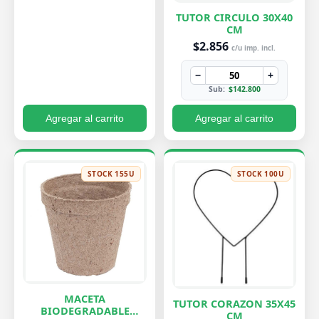
TUTOR CIRCULO 30X40
CM
$2.856
c/u imp. incl.
−
+
Sub:
$142.800
Agregar al carrito
Agregar al carrito
STOCK 155U
STOCK 100U
MACETA
TUTOR CORAZON 35X45
BIODEGRADABLE
CM