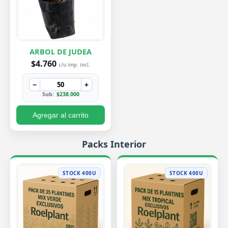
ARBOL DE JUDEA
$4.760
c/u imp. incl.
−
+
Sub:
$238.000
Agregar al carrito
Packs Interior
STOCK 400U
STOCK 400U