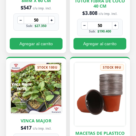
8MM X 60 CM
TUTOR FIBRA DE COCO
40 CM
$547
c/u imp. incl.
$3.808
c/u imp. incl.
−
+
−
+
Sub:
$27.350
Sub:
$190.400
Agregar al carrito
Agregar al carrito
STOCK 100U
STOCK 99U
VINCA MAJOR
$417
c/u imp. incl.
MACETAS DE PLASTICO