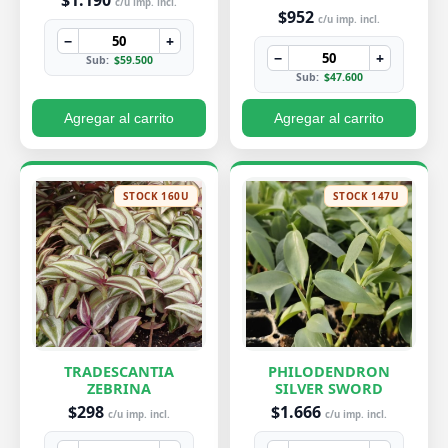
$1.190
c/u imp. incl.
$952
c/u imp. incl.
−
+
−
+
Sub:
$59.500
Sub:
$47.600
Agregar al carrito
Agregar al carrito
STOCK 160U
STOCK 147U
TRADESCANTIA
PHILODENDRON
ZEBRINA
SILVER SWORD
$298
$1.666
c/u imp. incl.
c/u imp. incl.