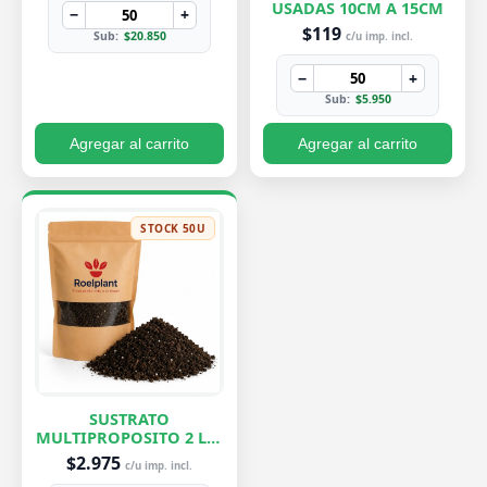
USADAS 10CM A 15CM
−
+
$119
Sub:
$20.850
c/u imp. incl.
−
+
Sub:
$5.950
Agregar al carrito
Agregar al carrito
STOCK 50U
SUSTRATO
MULTIPROPOSITO 2 LTS
ROELPLANT
$2.975
c/u imp. incl.