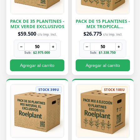
PACK DE 35 PLANTINES -
PACK DE 15 PLANTINES -
MIX VERDE EXCLUSIVOS
MIX TROPICAL
EXCLUSIVOS
$59.500
$26.775
c/u imp. incl.
c/u imp. incl.
−
+
−
+
Sub:
$2.975.000
Sub:
$1.338.750
Agregar al carrito
Agregar al carrito
STOCK 399U
STOCK 100U