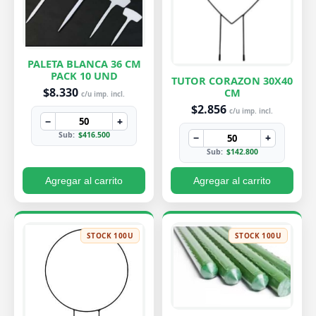
PALETA BLANCA 36 CM
PACK 10 UND
TUTOR CORAZON 30X40
$8.330
CM
c/u imp. incl.
$2.856
c/u imp. incl.
−
+
Sub:
$416.500
−
+
Sub:
$142.800
Agregar al carrito
Agregar al carrito
STOCK 100U
STOCK 100U