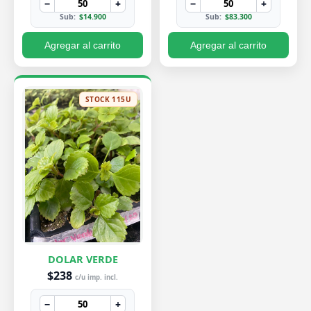
−
+
−
+
Sub:
$14.900
Sub:
$83.300
Agregar al carrito
Agregar al carrito
STOCK 115U
DOLAR VERDE
$238
c/u imp. incl.
−
+