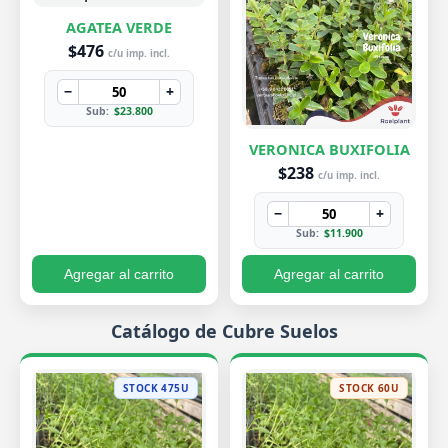
AGATEA VERDE
$476
c/u imp. incl.
−
+
Sub:
$23.800
VERONICA BUXIFOLIA
$238
c/u imp. incl.
−
+
Sub:
$11.900
Agregar al carrito
Agregar al carrito
Catálogo de Cubre Suelos
STOCK 475U
STOCK 60U