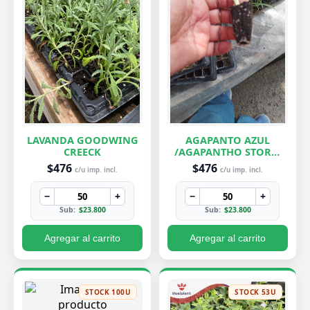
LAVANDA GOODWING
AGAPANTO AZUL
CREECK
/AGAPANTHO STORM
CLOUD
$476
$476
c/u imp. incl.
c/u imp. incl.
−
+
−
+
Sub:
$23.800
Sub:
$23.800
Agregar al carrito
Agregar al carrito
STOCK 100U
STOCK 53U