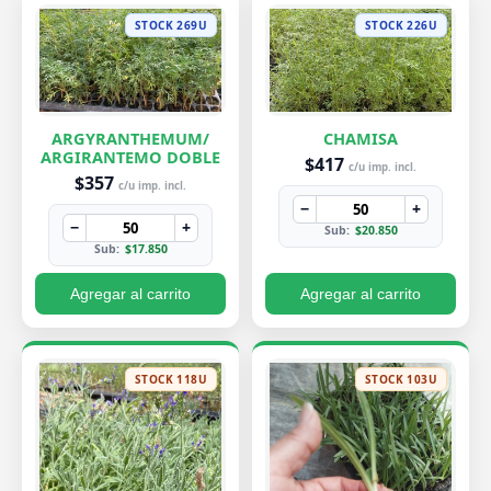
STOCK 269U
STOCK 226U
ARGYRANTHEMUM/
CHAMISA
ARGIRANTEMO DOBLE
$417
c/u imp. incl.
$357
c/u imp. incl.
−
+
−
+
Sub:
$20.850
Sub:
$17.850
Agregar al carrito
Agregar al carrito
STOCK 118U
STOCK 103U