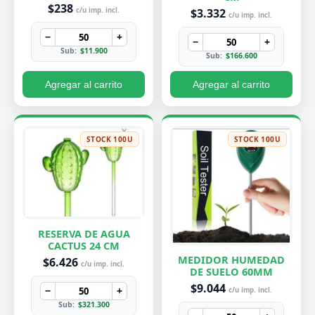
PEQUEÑA 7X8 CM
$238
$3.332
c/u imp. incl.
c/u imp. incl.
−
+
−
+
Sub:
$11.900
Sub:
$166.600
Agregar al carrito
Agregar al carrito
STOCK 100U
STOCK 100U
RESERVA DE AGUA
CACTUS 24 CM
MEDIDOR HUMEDAD
$6.426
c/u imp. incl.
DE SUELO 60MM
$9.044
−
+
c/u imp. incl.
Sub:
$321.300