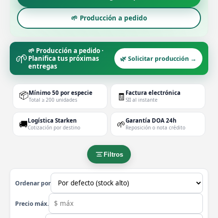
🌱 Producción a pedido
🌱 Producción a pedido ·
🌱
Planifica tus próximas
🌿 Solicitar producción →
entregas
📦
Mínimo 50 por especie
Factura electrónica
🧾
Total ≥ 200 unidades
SII al instante
Logística Starken
Garantía DOA 24h
🚚
🌱
Cotización por destino
Reposición o nota crédito
Filtros
Ordenar por
Precio máx.