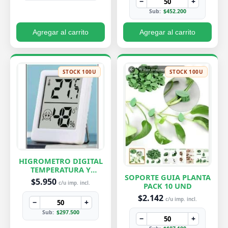
−
+
Sub:
$452.200
Agregar al carrito
Agregar al carrito
STOCK 100U
STOCK 100U
HIGROMETRO DIGITAL
TEMPERATURA Y
SOPORTE GUIA PLANTA
HUMEDAD
$5.950
c/u imp. incl.
PACK 10 UND
$2.142
c/u imp. incl.
−
+
Sub:
$297.500
−
+