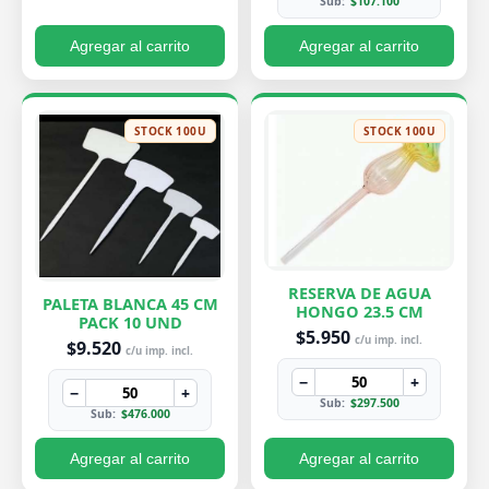
Sub:
$107.100
Agregar al carrito
Agregar al carrito
STOCK 100U
STOCK 100U
RESERVA DE AGUA
PALETA BLANCA 45 CM
HONGO 23.5 CM
PACK 10 UND
$5.950
c/u imp. incl.
$9.520
c/u imp. incl.
−
+
−
+
Sub:
$297.500
Sub:
$476.000
Agregar al carrito
Agregar al carrito