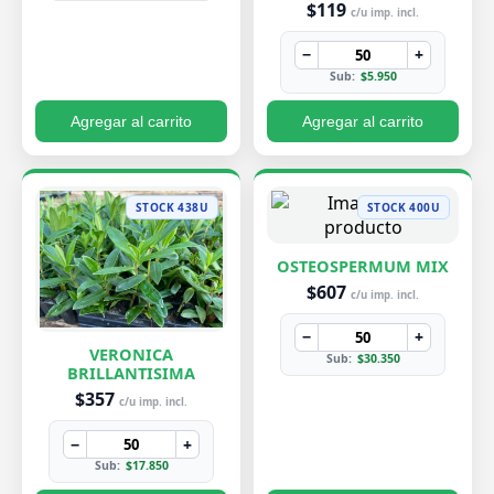
$119
c/u imp. incl.
−
+
Sub:
$5.950
Agregar al carrito
Agregar al carrito
STOCK 438U
STOCK 400U
OSTEOSPERMUM MIX
$607
c/u imp. incl.
−
+
VERONICA
Sub:
$30.350
BRILLANTISIMA
$357
c/u imp. incl.
−
+
Sub:
$17.850