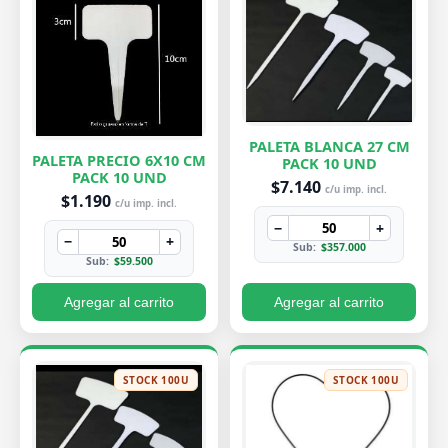
PALETA BLANCA 27 CM
PALETA PRECIO 6X10 CM
PACK 10 UND
PACK 10 UND
$7.140
c/u imp. incl.
$1.190
c/u imp. incl.
−
+
−
+
Sub:
$357.000
Sub:
$59.500
Agregar al carrito
Agregar al carrito
STOCK 100U
STOCK 100U