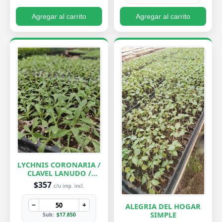
Agregar al carrito
Agregar al carrito
LYCHNIS CORONARIA /
CLAVEL LANUDO /
ABUELA
$357
c/u imp. incl.
−
+
ALEGRIA DEL HOGAR
SIMPLE
Sub:
$17.850