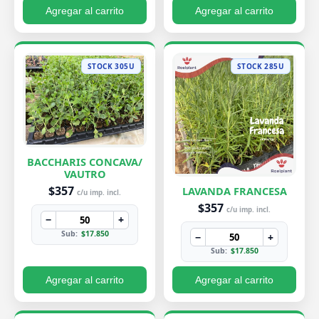
Agregar al carrito
Agregar al carrito
STOCK 305U
STOCK 285U
BACCHARIS CONCAVA/
VAUTRO
$357
LAVANDA FRANCESA
c/u imp. incl.
$357
c/u imp. incl.
−
+
Sub:
$17.850
−
+
Sub:
$17.850
Agregar al carrito
Agregar al carrito