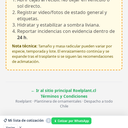
sol directo.
Registrar video/fotos de estado general y
etiquetas.
Hidratar y estabilizar a sombra liviana.
Reportar incidencias con evidencia dentro de
24 h
.
Nota técnica:
Tamaño y masa radicular pueden variar por
especie, temporada y lote. El enraizamiento continúa y se
expande tras el trasplante si se siguen las recomendaciones
de aclimatación.
·
← Ir al sitio principal Roelplant.cl
Términos y Condiciones
Roelplant · Plantinera de ornamentales · Despacho a todo
Chile
📋 Mi lista de cotización
0
📱 Cotizar por WhatsApp
×
Vaciar