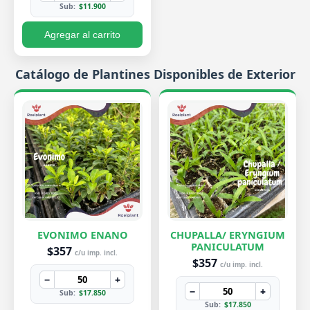
Sub:
$11.900
Agregar al carrito
Catálogo de Plantines Disponibles de Exterior
EVONIMO ENANO
CHUPALLA/ ERYNGIUM
PANICULATUM
$357
c/u imp. incl.
$357
c/u imp. incl.
−
+
−
+
Sub:
$17.850
Sub:
$17.850