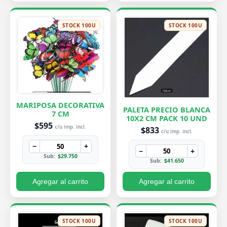
STOCK 100U
STOCK 100U
MARIPOSA DECORATIVA
PALETA PRECIO BLANCA
7 CM
10X2 CM PACK 10 UND
$595
c/u imp. incl.
$833
c/u imp. incl.
−
+
−
+
Sub:
$29.750
Sub:
$41.650
Agregar al carrito
Agregar al carrito
STOCK 100U
STOCK 100U