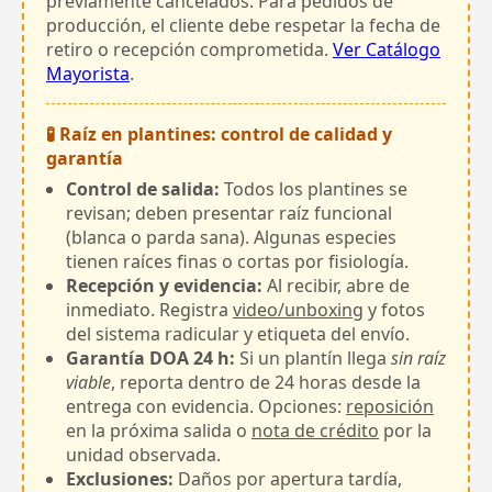
previamente cancelados. Para pedidos de
producción, el cliente debe respetar la fecha de
retiro o recepción comprometida.
Ver Catálogo
Mayorista
.
🧪 Raíz en plantines: control de calidad y
garantía
Control de salida:
Todos los plantines se
revisan; deben presentar raíz funcional
(blanca o parda sana). Algunas especies
tienen raíces finas o cortas por fisiología.
Recepción y evidencia:
Al recibir, abre de
inmediato. Registra
video/unboxing
y fotos
del sistema radicular y etiqueta del envío.
Garantía DOA 24 h:
Si un plantín llega
sin raíz
viable
, reporta dentro de 24 horas desde la
entrega con evidencia. Opciones:
reposición
en la próxima salida o
nota de crédito
por la
unidad observada.
Exclusiones:
Daños por apertura tardía,