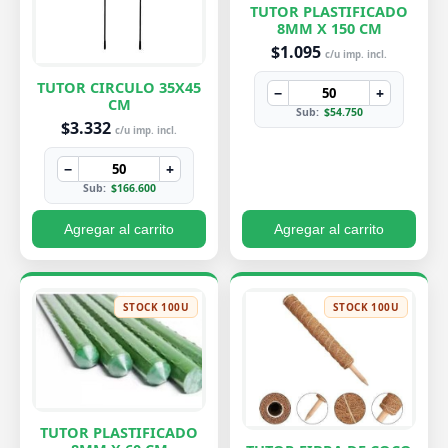
TUTOR PLASTIFICADO
8MM X 150 CM
$1.095
c/u imp. incl.
TUTOR CIRCULO 35X45
−
+
CM
Sub:
$54.750
$3.332
c/u imp. incl.
−
+
Sub:
$166.600
Agregar al carrito
Agregar al carrito
STOCK 100U
STOCK 100U
TUTOR PLASTIFICADO