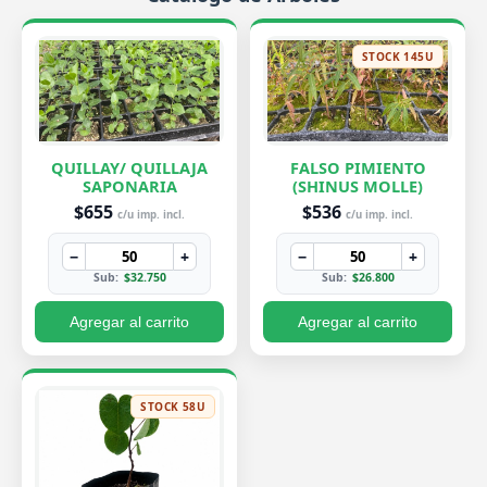
STOCK 145U
QUILLAY/ QUILLAJA
FALSO PIMIENTO
SAPONARIA
(SHINUS MOLLE)
$655
$536
c/u imp. incl.
c/u imp. incl.
−
+
−
+
Sub:
$32.750
Sub:
$26.800
Agregar al carrito
Agregar al carrito
STOCK 58U