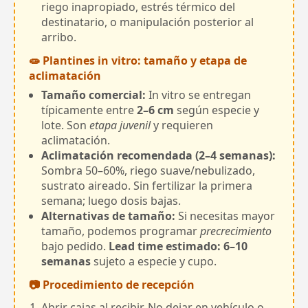
riego inapropiado, estrés térmico del
destinatario, o manipulación posterior al
arribo.
🧫 Plantines in vitro: tamaño y etapa de
aclimatación
Tamaño comercial:
In vitro se entregan
típicamente entre
2–6 cm
según especie y
lote. Son
etapa juvenil
y requieren
aclimatación.
Aclimatación recomendada (2–4 semanas):
Sombra 50–60%, riego suave/nebulizado,
sustrato aireado. Sin fertilizar la primera
semana; luego dosis bajas.
Alternativas de tamaño:
Si necesitas mayor
tamaño, podemos programar
precrecimiento
bajo pedido.
Lead time estimado: 6–10
semanas
sujeto a especie y cupo.
📷 Procedimiento de recepción
Abrir cajas al recibir. No dejar en vehículo o