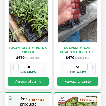
LAVANDA GOODWING
AGAPANTO AZUL
CREECK
/AGAPANTHO STORM
CLOUD
$476
$476
c/u imp. incl.
c/u imp. incl.
−
+
−
+
Sub:
$23.800
Sub:
$23.800
Agregar al carrito
Agregar al carrito
STOCK 100U
STOCK 53U