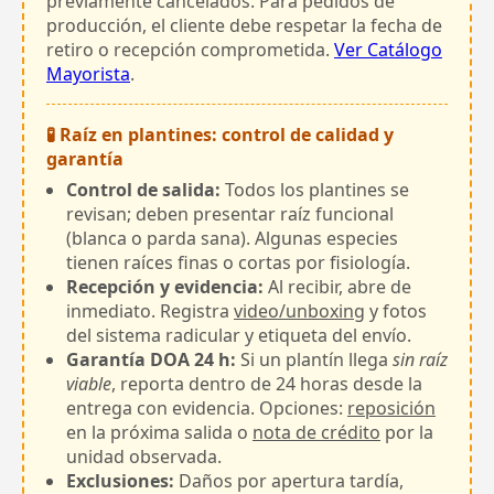
previamente cancelados. Para pedidos de
producción, el cliente debe respetar la fecha de
retiro o recepción comprometida.
Ver Catálogo
Mayorista
.
🧪 Raíz en plantines: control de calidad y
garantía
Control de salida:
Todos los plantines se
revisan; deben presentar raíz funcional
(blanca o parda sana). Algunas especies
tienen raíces finas o cortas por fisiología.
Recepción y evidencia:
Al recibir, abre de
inmediato. Registra
video/unboxing
y fotos
del sistema radicular y etiqueta del envío.
Garantía DOA 24 h:
Si un plantín llega
sin raíz
viable
, reporta dentro de 24 horas desde la
entrega con evidencia. Opciones:
reposición
en la próxima salida o
nota de crédito
por la
unidad observada.
Exclusiones:
Daños por apertura tardía,