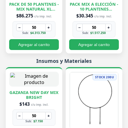
PACK DE 50 PLANTINES -
PACK MIX A ELECCIÓN -
MIX NATURAL XL
10 PLANTINES
EXCLUSIVOS
EXCLUSIVOS
$86.275
$30.345
c/u imp. incl.
c/u imp. incl.
−
+
−
+
Sub:
$4.313.750
Sub:
$1.517.250
Agregar al carrito
Agregar al carrito
Insumos y Materiales
STOCK 200U
GAZANIA NEW DAY MIX
BRIGHT
$143
c/u imp. incl.
−
+
Sub:
$7.150