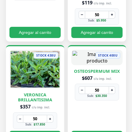
$119
c/u imp. incl.
−
+
Sub:
$5.950
Agregar al carrito
Agregar al carrito
STOCK 438U
STOCK 400U
OSTEOSPERMUM MIX
$607
c/u imp. incl.
−
+
VERONICA
Sub:
$30.350
BRILLANTISIMA
$357
c/u imp. incl.
−
+
Sub:
$17.850