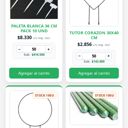
PALETA BLANCA 36 CM
PACK 10 UND
TUTOR CORAZON 30X40
$8.330
CM
c/u imp. incl.
$2.856
c/u imp. incl.
−
+
Sub:
$416.500
−
+
Sub:
$142.800
Agregar al carrito
Agregar al carrito
STOCK 100U
STOCK 100U