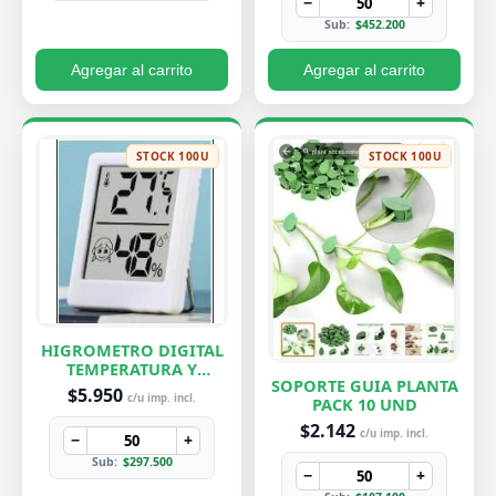
−
+
Sub:
$452.200
Agregar al carrito
Agregar al carrito
STOCK 100U
STOCK 100U
HIGROMETRO DIGITAL
TEMPERATURA Y
SOPORTE GUIA PLANTA
HUMEDAD
$5.950
c/u imp. incl.
PACK 10 UND
$2.142
c/u imp. incl.
−
+
Sub:
$297.500
−
+