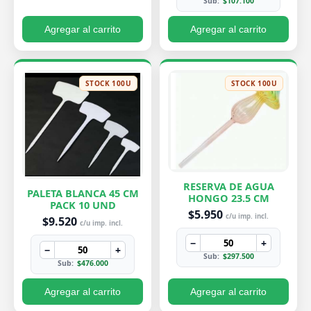
Sub:
$107.100
Agregar al carrito
Agregar al carrito
STOCK 100U
STOCK 100U
RESERVA DE AGUA
PALETA BLANCA 45 CM
HONGO 23.5 CM
PACK 10 UND
$5.950
c/u imp. incl.
$9.520
c/u imp. incl.
−
+
−
+
Sub:
$297.500
Sub:
$476.000
Agregar al carrito
Agregar al carrito