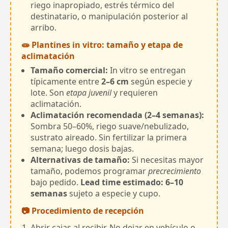
riego inapropiado, estrés térmico del
destinatario, o manipulación posterior al
arribo.
🧫 Plantines in vitro: tamaño y etapa de
aclimatación
Tamaño comercial:
In vitro se entregan
típicamente entre
2–6 cm
según especie y
lote. Son
etapa juvenil
y requieren
aclimatación.
Aclimatación recomendada (2–4 semanas):
Sombra 50–60%, riego suave/nebulizado,
sustrato aireado. Sin fertilizar la primera
semana; luego dosis bajas.
Alternativas de tamaño:
Si necesitas mayor
tamaño, podemos programar
precrecimiento
bajo pedido.
Lead time estimado: 6–10
semanas
sujeto a especie y cupo.
📷 Procedimiento de recepción
Abrir cajas al recibir. No dejar en vehículo o