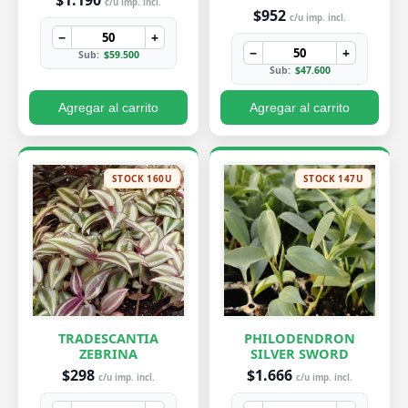
$1.190
c/u imp. incl.
$952
c/u imp. incl.
−
+
−
+
Sub:
$59.500
Sub:
$47.600
Agregar al carrito
Agregar al carrito
STOCK 160U
STOCK 147U
TRADESCANTIA
PHILODENDRON
ZEBRINA
SILVER SWORD
$298
$1.666
c/u imp. incl.
c/u imp. incl.