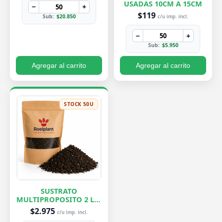
USADAS 10CM A 15CM
−
+
$119
Sub:
$20.850
c/u imp. incl.
−
+
Sub:
$5.950
Agregar al carrito
Agregar al carrito
STOCK 50U
SUSTRATO
MULTIPROPOSITO 2 LTS
ROELPLANT
$2.975
c/u imp. incl.