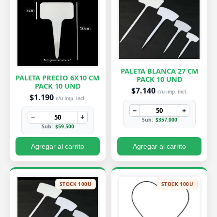
PALETA BLANCA 27 CM
PALETA PRECIO 6X10 CM
PACK 10 UND
PACK 10 UND
$7.140
c/u imp. incl.
$1.190
c/u imp. incl.
−
+
−
+
Sub:
$357.000
Sub:
$59.500
Agregar al carrito
Agregar al carrito
STOCK 100U
STOCK 100U