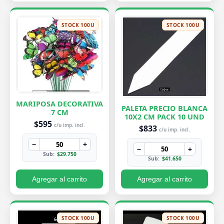
STOCK 100U
STOCK 100U
MARIPOSA DECORATIVA
PALETA PRECIO BLANCA
7 CM
10X2 CM PACK 10 UND
$595
c/u imp. incl.
$833
c/u imp. incl.
−
+
−
+
Sub:
$29.750
Sub:
$41.650
Agregar al carrito
Agregar al carrito
STOCK 100U
STOCK 100U