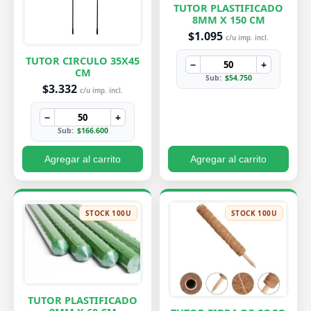
TUTOR PLASTIFICADO
8MM X 150 CM
$1.095
c/u imp. incl.
TUTOR CIRCULO 35X45
−
+
CM
Sub:
$54.750
$3.332
c/u imp. incl.
−
+
Sub:
$166.600
Agregar al carrito
Agregar al carrito
STOCK 100U
STOCK 100U
TUTOR PLASTIFICADO