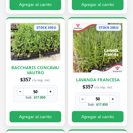
Agregar al carrito
Agregar al carrito
STOCK 305U
STOCK 285U
BACCHARIS CONCAVA/
VAUTRO
$357
LAVANDA FRANCESA
c/u imp. incl.
$357
c/u imp. incl.
−
+
Sub:
$17.850
−
+
Sub:
$17.850
Agregar al carrito
Agregar al carrito