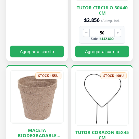
TUTOR CIRCULO 30X40
CM
$2.856
c/u imp. incl.
−
+
Sub:
$142.800
Agregar al carrito
Agregar al carrito
STOCK 155U
STOCK 100U
MACETA
TUTOR CORAZON 35X45
BIODEGRADABLE
CM