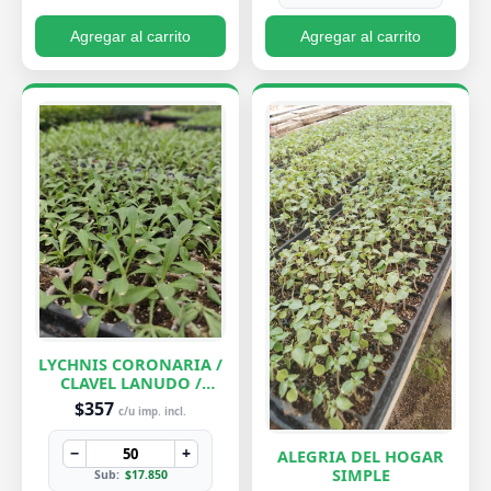
Agregar al carrito
Agregar al carrito
LYCHNIS CORONARIA /
CLAVEL LANUDO /
ABUELA
$357
c/u imp. incl.
−
+
ALEGRIA DEL HOGAR
SIMPLE
Sub:
$17.850