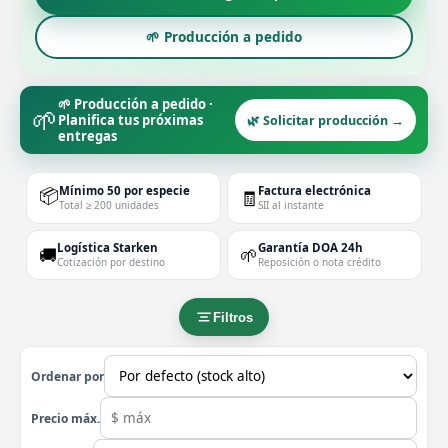
🌱 Producción a pedido
🌱 Producción a pedido ·
🌱
Planifica tus próximas
🌿 Solicitar producción →
entregas
📦
Mínimo 50 por especie
Factura electrónica
🧾
Total ≥ 200 unidades
SII al instante
Logística Starken
Garantía DOA 24h
🚚
🌱
Cotización por destino
Reposición o nota crédito
Filtros
Ordenar por
Precio máx.