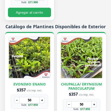
Sub:
$11.900
Agregar al carrito
Catálogo de Plantines Disponibles de Exterior
EVONIMO ENANO
CHUPALLA/ ERYNGIUM
PANICULATUM
$357
c/u imp. incl.
$357
c/u imp. incl.
−
+
−
+
Sub:
$17.850
Sub:
$17.850