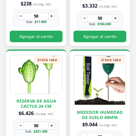
PEQUEÑA 7X8 CM
$238
$3.332
c/u imp. incl.
c/u imp. incl.
−
+
−
+
Sub:
$11.900
Sub:
$166.600
Agregar al carrito
Agregar al carrito
STOCK 100U
STOCK 100U
RESERVA DE AGUA
CACTUS 24 CM
MEDIDOR HUMEDAD
$6.426
c/u imp. incl.
DE SUELO 60MM
$9.044
−
+
c/u imp. incl.
Sub:
$321.300