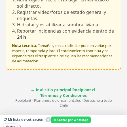
sol directo.
Registrar video/fotos de estado general y
etiquetas.
Hidratar y estabilizar a sombra liviana.
Reportar incidencias con evidencia dentro de
24 h
.
Nota técnica:
Tamaño y masa radicular pueden variar por
especie, temporada y lote. El enraizamiento continúa y se
expande tras el trasplante si se siguen las recomendaciones
de aclimatación.
·
← Ir al sitio principal Roelplant.cl
Términos y Condiciones
Roelplant · Plantinera de ornamentales · Despacho a todo
Chile
📋 Mi lista de cotización
0
📱 Cotizar por WhatsApp
×
Vaciar