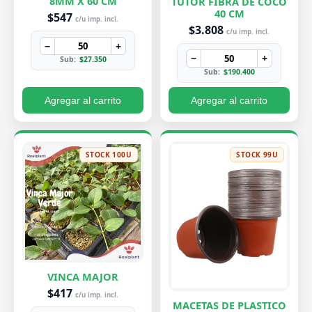
8MM X 60 CM
TUTOR FIBRA DE COCO
40 CM
$547
c/u imp. incl.
$3.808
c/u imp. incl.
−
+
−
+
Sub:
$27.350
Sub:
$190.400
Agregar al carrito
Agregar al carrito
STOCK 100U
STOCK 99U
VINCA MAJOR
$417
c/u imp. incl.
MACETAS DE PLASTICO