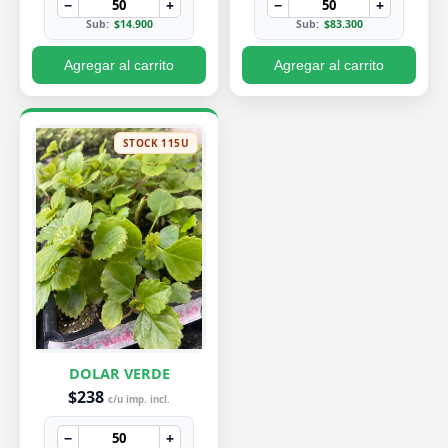
−
+
−
+
Sub:
$14.900
Sub:
$83.300
Agregar al carrito
Agregar al carrito
STOCK 115U
DOLAR VERDE
$238
c/u imp. incl.
−
+