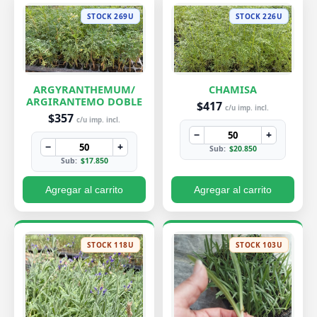
STOCK 269U
STOCK 226U
ARGYRANTHEMUM/
CHAMISA
ARGIRANTEMO DOBLE
$417
c/u imp. incl.
$357
c/u imp. incl.
−
+
−
+
Sub:
$20.850
Sub:
$17.850
Agregar al carrito
Agregar al carrito
STOCK 118U
STOCK 103U