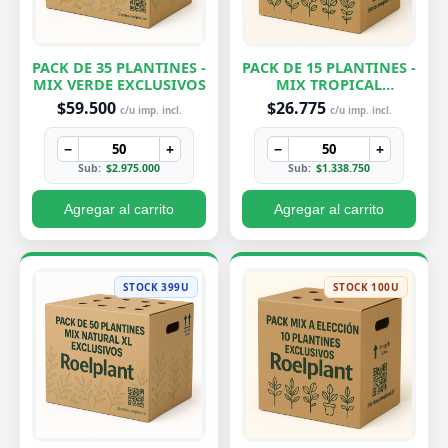
PACK DE 35 PLANTINES -
PACK DE 15 PLANTINES -
MIX VERDE EXCLUSIVOS
MIX TROPICAL
EXCLUSIVOS
$59.500
$26.775
c/u imp. incl.
c/u imp. incl.
−
+
−
+
Sub:
$2.975.000
Sub:
$1.338.750
Agregar al carrito
Agregar al carrito
STOCK 399U
STOCK 100U