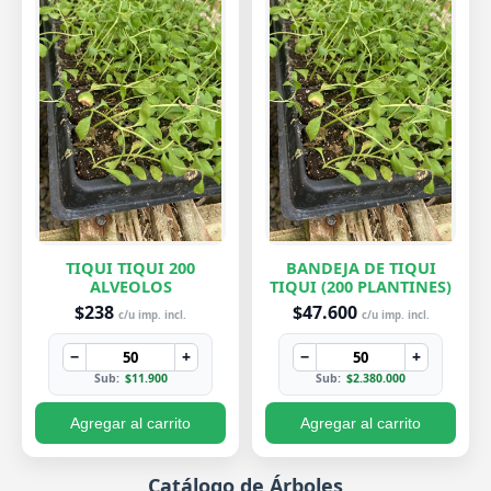
TIQUI TIQUI 200
BANDEJA DE TIQUI
ALVEOLOS
TIQUI (200 PLANTINES)
$238
$47.600
c/u imp. incl.
c/u imp. incl.
−
+
−
+
Sub:
$11.900
Sub:
$2.380.000
Agregar al carrito
Agregar al carrito
Catálogo de Árboles