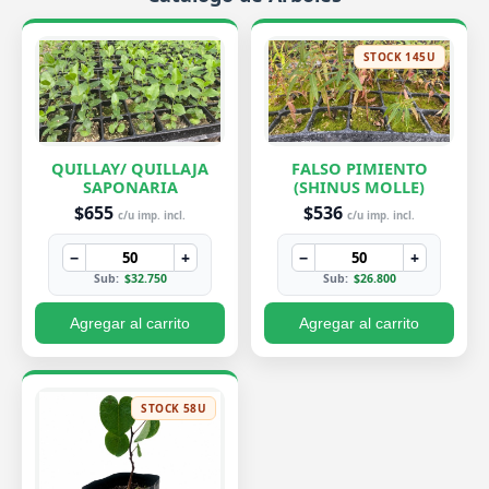
STOCK 145U
QUILLAY/ QUILLAJA
FALSO PIMIENTO
SAPONARIA
(SHINUS MOLLE)
$655
$536
c/u imp. incl.
c/u imp. incl.
−
+
−
+
Sub:
$32.750
Sub:
$26.800
Agregar al carrito
Agregar al carrito
STOCK 58U