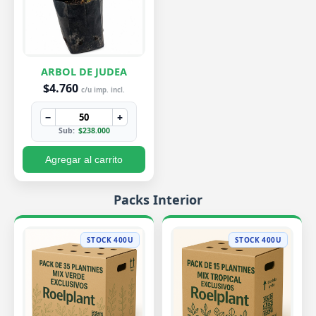
ARBOL DE JUDEA
$4.760
c/u imp. incl.
−
+
Sub:
$238.000
Agregar al carrito
Packs Interior
STOCK 400U
STOCK 400U