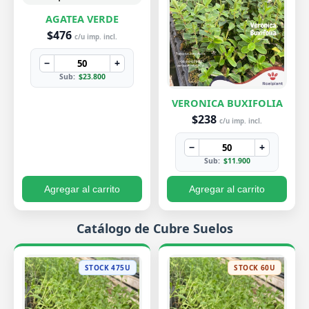
AGATEA VERDE
$476
c/u imp. incl.
−
+
Sub:
$23.800
VERONICA BUXIFOLIA
$238
c/u imp. incl.
−
+
Sub:
$11.900
Agregar al carrito
Agregar al carrito
Catálogo de Cubre Suelos
STOCK 475U
STOCK 60U