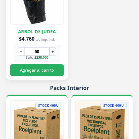
ARBOL DE JUDEA
$4.760
c/u imp. incl.
−
+
Sub:
$238.000
Agregar al carrito
Packs Interior
STOCK 400U
STOCK 400U