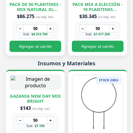
PACK DE 50 PLANTINES -
PACK MIX A ELECCIÓN -
MIX NATURAL XL
10 PLANTINES
EXCLUSIVOS
EXCLUSIVOS
$86.275
$30.345
c/u imp. incl.
c/u imp. incl.
−
+
−
+
Sub:
$4.313.750
Sub:
$1.517.250
Agregar al carrito
Agregar al carrito
Insumos y Materiales
STOCK 200U
GAZANIA NEW DAY MIX
BRIGHT
$143
c/u imp. incl.
−
+
Sub:
$7.150