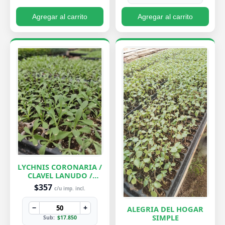
Agregar al carrito
Agregar al carrito
LYCHNIS CORONARIA /
CLAVEL LANUDO /
ABUELA
$357
c/u imp. incl.
−
+
ALEGRIA DEL HOGAR
SIMPLE
Sub:
$17.850