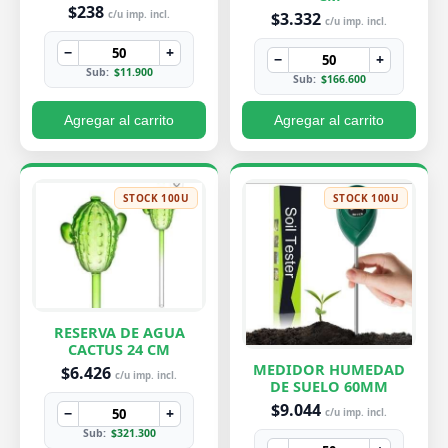
PEQUEÑA 7X8 CM
$238
$3.332
c/u imp. incl.
c/u imp. incl.
−
+
−
+
Sub:
$11.900
Sub:
$166.600
Agregar al carrito
Agregar al carrito
STOCK 100U
STOCK 100U
RESERVA DE AGUA
CACTUS 24 CM
MEDIDOR HUMEDAD
$6.426
c/u imp. incl.
DE SUELO 60MM
$9.044
−
+
c/u imp. incl.
Sub:
$321.300