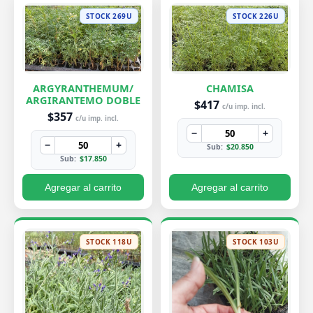
STOCK 269U
STOCK 226U
ARGYRANTHEMUM/
CHAMISA
ARGIRANTEMO DOBLE
$417
c/u imp. incl.
$357
c/u imp. incl.
−
+
−
+
Sub:
$20.850
Sub:
$17.850
Agregar al carrito
Agregar al carrito
STOCK 118U
STOCK 103U