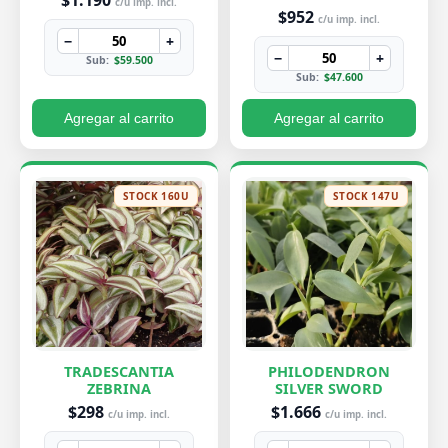
$1.190
c/u imp. incl.
$952
c/u imp. incl.
−
+
−
+
Sub:
$59.500
Sub:
$47.600
Agregar al carrito
Agregar al carrito
STOCK 160U
STOCK 147U
TRADESCANTIA
PHILODENDRON
ZEBRINA
SILVER SWORD
$298
$1.666
c/u imp. incl.
c/u imp. incl.