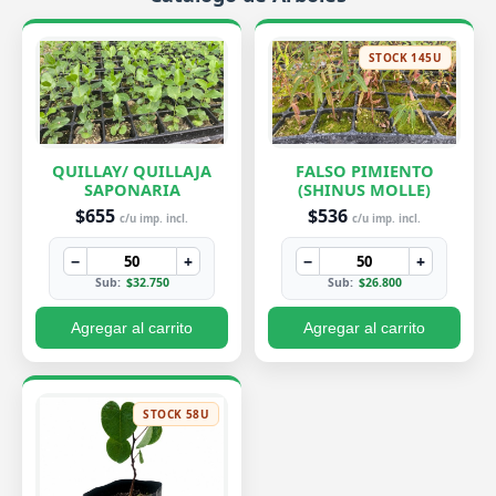
STOCK 145U
QUILLAY/ QUILLAJA
FALSO PIMIENTO
SAPONARIA
(SHINUS MOLLE)
$655
$536
c/u imp. incl.
c/u imp. incl.
−
+
−
+
Sub:
$32.750
Sub:
$26.800
Agregar al carrito
Agregar al carrito
STOCK 58U