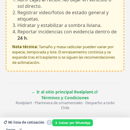
sol directo.
Registrar video/fotos de estado general y
etiquetas.
Hidratar y estabilizar a sombra liviana.
Reportar incidencias con evidencia dentro de
24 h
.
Nota técnica:
Tamaño y masa radicular pueden variar por
especie, temporada y lote. El enraizamiento continúa y se
expande tras el trasplante si se siguen las recomendaciones
de aclimatación.
·
← Ir al sitio principal Roelplant.cl
Términos y Condiciones
Roelplant · Plantinera de ornamentales · Despacho a todo
Chile
📋 Mi lista de cotización
0
📱 Cotizar por WhatsApp
×
Vaciar