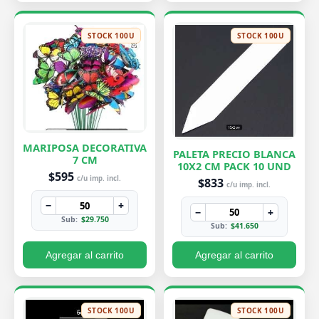
STOCK 100U
STOCK 100U
MARIPOSA DECORATIVA
PALETA PRECIO BLANCA
7 CM
10X2 CM PACK 10 UND
$595
c/u imp. incl.
$833
c/u imp. incl.
−
+
−
+
Sub:
$29.750
Sub:
$41.650
Agregar al carrito
Agregar al carrito
STOCK 100U
STOCK 100U