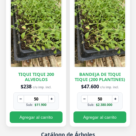
TIQUI TIQUI 200
BANDEJA DE TIQUI
ALVEOLOS
TIQUI (200 PLANTINES)
$238
$47.600
c/u imp. incl.
c/u imp. incl.
−
+
−
+
Sub:
$11.900
Sub:
$2.380.000
Agregar al carrito
Agregar al carrito
Catálogo de Árboles