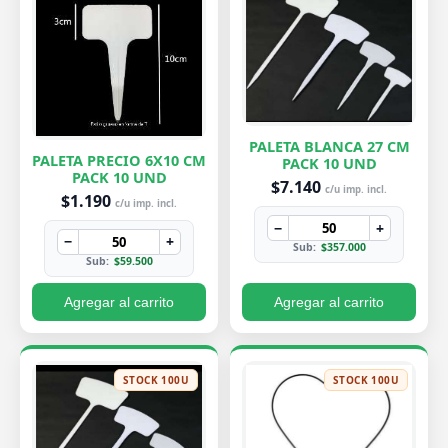
PALETA BLANCA 27 CM
PALETA PRECIO 6X10 CM
PACK 10 UND
PACK 10 UND
$7.140
c/u imp. incl.
$1.190
c/u imp. incl.
−
+
−
+
Sub:
$357.000
Sub:
$59.500
Agregar al carrito
Agregar al carrito
STOCK 100U
STOCK 100U