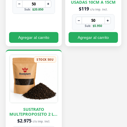
USADAS 10CM A 15CM
−
+
$119
Sub:
$20.850
c/u imp. incl.
−
+
Sub:
$5.950
Agregar al carrito
Agregar al carrito
STOCK 50U
SUSTRATO
MULTIPROPOSITO 2 LTS
ROELPLANT
$2.975
c/u imp. incl.