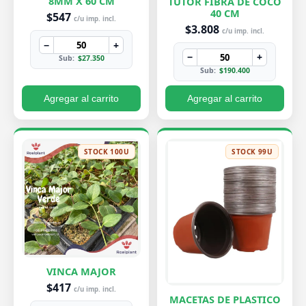
8MM X 60 CM
TUTOR FIBRA DE COCO
40 CM
$547
c/u imp. incl.
$3.808
c/u imp. incl.
−
+
−
+
Sub:
$27.350
Sub:
$190.400
Agregar al carrito
Agregar al carrito
STOCK 100U
STOCK 99U
VINCA MAJOR
$417
c/u imp. incl.
MACETAS DE PLASTICO