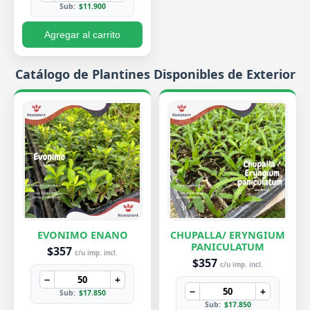
Sub:
$11.900
Agregar al carrito
Catálogo de Plantines Disponibles de Exterior
EVONIMO ENANO
CHUPALLA/ ERYNGIUM
PANICULATUM
$357
c/u imp. incl.
$357
c/u imp. incl.
−
+
−
+
Sub:
$17.850
Sub:
$17.850