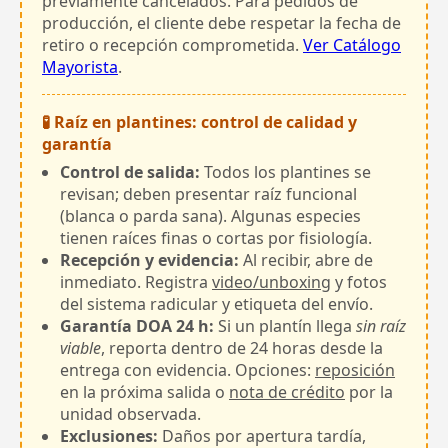
previamente cancelados. Para pedidos de
producción, el cliente debe respetar la fecha de
retiro o recepción comprometida.
Ver Catálogo
Mayorista
.
🧪 Raíz en plantines: control de calidad y
garantía
Control de salida:
Todos los plantines se
revisan; deben presentar raíz funcional
(blanca o parda sana). Algunas especies
tienen raíces finas o cortas por fisiología.
Recepción y evidencia:
Al recibir, abre de
inmediato. Registra
video/unboxing
y fotos
del sistema radicular y etiqueta del envío.
Garantía DOA 24 h:
Si un plantín llega
sin raíz
viable
, reporta dentro de 24 horas desde la
entrega con evidencia. Opciones:
reposición
en la próxima salida o
nota de crédito
por la
unidad observada.
Exclusiones:
Daños por apertura tardía,