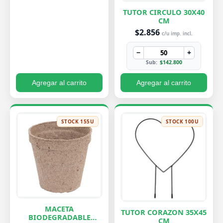
TUTOR CIRCULO 30X40
CM
$2.856
c/u imp. incl.
−
+
Sub:
$142.800
Agregar al carrito
Agregar al carrito
STOCK 155U
STOCK 100U
MACETA
TUTOR CORAZON 35X45
BIODEGRADABLE
CM