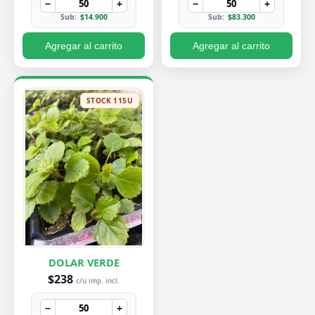
−
+
−
+
Sub:
$14.900
Sub:
$83.300
Agregar al carrito
Agregar al carrito
STOCK 115U
DOLAR VERDE
$238
c/u imp. incl.
−
+