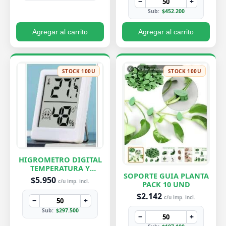
−
+
Sub:
$452.200
Agregar al carrito
Agregar al carrito
STOCK 100U
STOCK 100U
HIGROMETRO DIGITAL
TEMPERATURA Y
SOPORTE GUIA PLANTA
HUMEDAD
$5.950
c/u imp. incl.
PACK 10 UND
$2.142
c/u imp. incl.
−
+
Sub:
$297.500
−
+