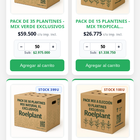
PACK DE 35 PLANTINES -
PACK DE 15 PLANTINES -
MIX VERDE EXCLUSIVOS
MIX TROPICAL
EXCLUSIVOS
$59.500
$26.775
c/u imp. incl.
c/u imp. incl.
−
+
−
+
Sub:
$2.975.000
Sub:
$1.338.750
Agregar al carrito
Agregar al carrito
STOCK 399U
STOCK 100U