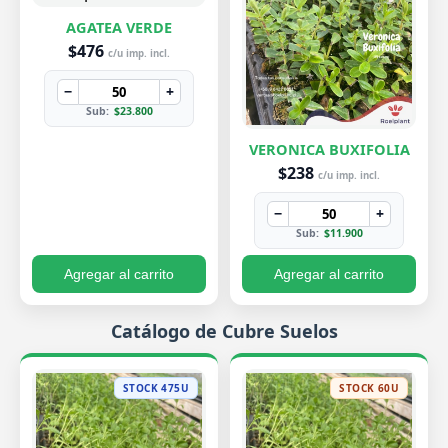
AGATEA VERDE
$476
c/u imp. incl.
−
+
Sub:
$23.800
VERONICA BUXIFOLIA
$238
c/u imp. incl.
−
+
Sub:
$11.900
Agregar al carrito
Agregar al carrito
Catálogo de Cubre Suelos
STOCK 475U
STOCK 60U