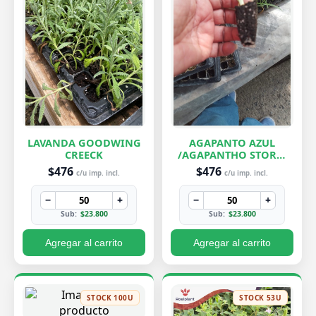
LAVANDA GOODWING
AGAPANTO AZUL
CREECK
/AGAPANTHO STORM
CLOUD
$476
$476
c/u imp. incl.
c/u imp. incl.
−
+
−
+
Sub:
$23.800
Sub:
$23.800
Agregar al carrito
Agregar al carrito
STOCK 100U
STOCK 53U