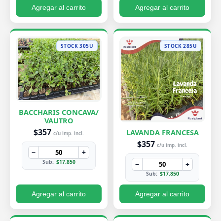
Agregar al carrito
Agregar al carrito
STOCK 305U
STOCK 285U
BACCHARIS CONCAVA/
VAUTRO
$357
LAVANDA FRANCESA
c/u imp. incl.
$357
c/u imp. incl.
−
+
Sub:
$17.850
−
+
Sub:
$17.850
Agregar al carrito
Agregar al carrito