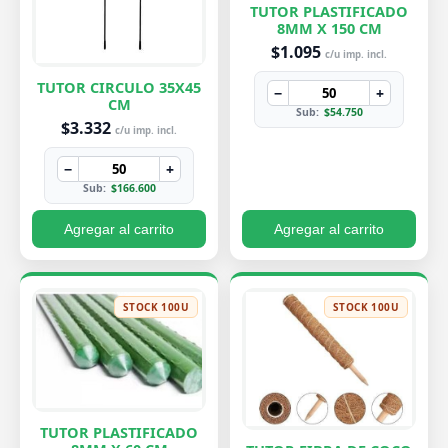
TUTOR PLASTIFICADO
8MM X 150 CM
$1.095
c/u imp. incl.
TUTOR CIRCULO 35X45
−
+
CM
Sub:
$54.750
$3.332
c/u imp. incl.
−
+
Sub:
$166.600
Agregar al carrito
Agregar al carrito
STOCK 100U
STOCK 100U
TUTOR PLASTIFICADO