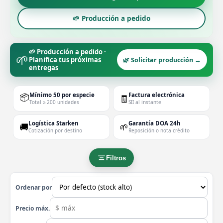
🌱 Producción a pedido
🌱 Producción a pedido ·
🌱
Planifica tus próximas
🌿 Solicitar producción →
entregas
📦
Mínimo 50 por especie
Factura electrónica
🧾
Total ≥ 200 unidades
SII al instante
Logística Starken
Garantía DOA 24h
🚚
🌱
Cotización por destino
Reposición o nota crédito
Filtros
Ordenar por
Precio máx.