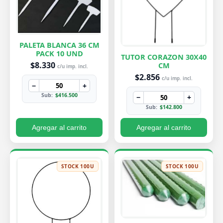
PALETA BLANCA 36 CM
PACK 10 UND
TUTOR CORAZON 30X40
$8.330
CM
c/u imp. incl.
$2.856
c/u imp. incl.
−
+
Sub:
$416.500
−
+
Sub:
$142.800
Agregar al carrito
Agregar al carrito
STOCK 100U
STOCK 100U