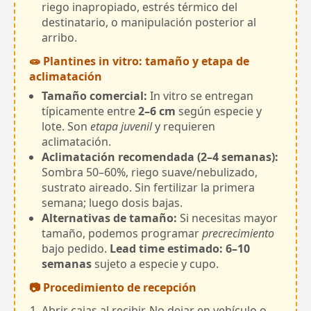
riego inapropiado, estrés térmico del
destinatario, o manipulación posterior al
arribo.
🧫 Plantines in vitro: tamaño y etapa de
aclimatación
Tamaño comercial:
In vitro se entregan
típicamente entre
2–6 cm
según especie y
lote. Son
etapa juvenil
y requieren
aclimatación.
Aclimatación recomendada (2–4 semanas):
Sombra 50–60%, riego suave/nebulizado,
sustrato aireado. Sin fertilizar la primera
semana; luego dosis bajas.
Alternativas de tamaño:
Si necesitas mayor
tamaño, podemos programar
precrecimiento
bajo pedido.
Lead time estimado: 6–10
semanas
sujeto a especie y cupo.
📷 Procedimiento de recepción
Abrir cajas al recibir. No dejar en vehículo o