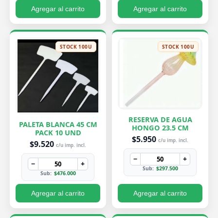
Agregar al carrito
Agregar al carrito
STOCK 100U
STOCK 100U
RESERVA DE AGUA
PALETA BLANCA 45 CM
HONGO 23.5 CM
PACK 10 UND
$5.950
c/u imp. incl.
$9.520
c/u imp. incl.
−
+
−
+
Sub:
$297.500
Sub:
$476.000
Agregar al carrito
Agregar al carrito