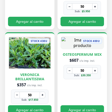
−
+
Sub:
$5.950
Agregar al carrito
Agregar al carrito
STOCK 438U
STOCK 400U
OSTEOSPERMUM MIX
$607
c/u imp. incl.
−
+
VERONICA
Sub:
$30.350
BRILLANTISIMA
$357
c/u imp. incl.
−
+
Sub:
$17.850
Agregar al carrito
Agregar al carrito