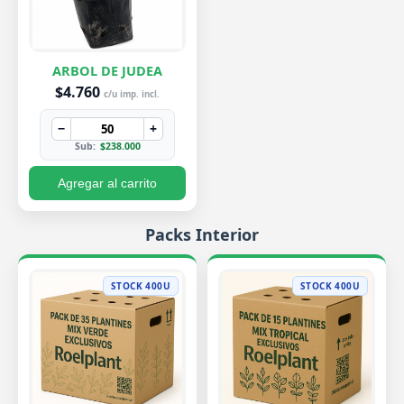
ARBOL DE JUDEA
$4.760
c/u imp. incl.
−
+
Sub:
$238.000
Agregar al carrito
Packs Interior
STOCK 400U
STOCK 400U