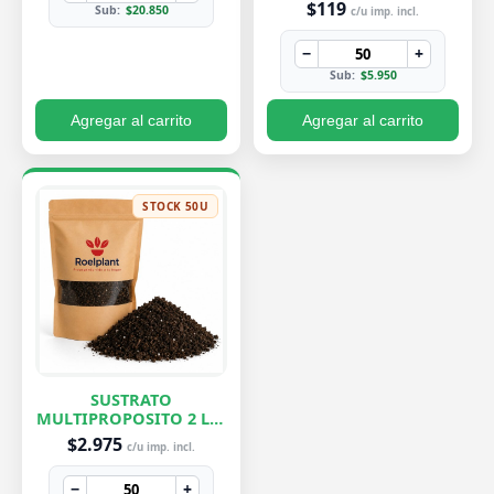
$119
Sub:
$20.850
c/u imp. incl.
−
+
Sub:
$5.950
Agregar al carrito
Agregar al carrito
STOCK 50U
SUSTRATO
MULTIPROPOSITO 2 LTS
ROELPLANT
$2.975
c/u imp. incl.
−
+