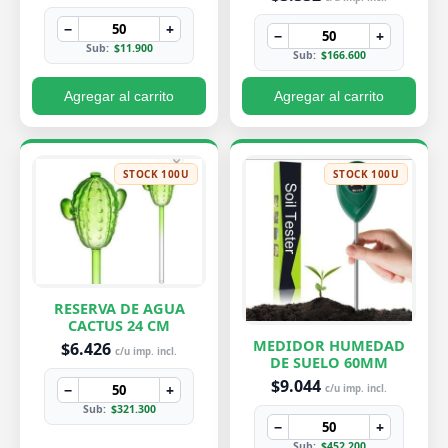
−
+
−
+
Sub:
$11.900
Sub:
$166.600
Agregar al carrito
Agregar al carrito
STOCK 100U
STOCK 100U
RESERVA DE AGUA
CACTUS 24 CM
MEDIDOR HUMEDAD
$6.426
c/u imp. incl.
DE SUELO 60MM
$9.044
−
+
c/u imp. incl.
Sub:
$321.300
−
+
Sub:
$452.200