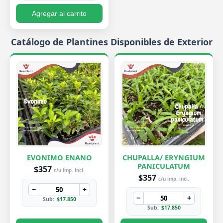
Agregar al carrito
Catálogo de Plantines Disponibles de Exterior
EVONIMO ENANO
CHUPALLA/ ERYNGIUM
PANICULATUM
$357
c/u imp. incl.
$357
c/u imp. incl.
−
+
−
+
Sub:
$17.850
Sub:
$17.850