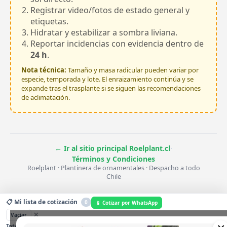
Registrar video/fotos de estado general y
etiquetas.
Hidratar y estabilizar a sombra liviana.
Reportar incidencias con evidencia dentro de
24 h
.
Nota técnica:
Tamaño y masa radicular pueden variar por
especie, temporada y lote. El enraizamiento continúa y se
expande tras el trasplante si se siguen las recomendaciones
de aclimatación.
·
← Ir al sitio principal Roelplant.cl
Términos y Condiciones
Roelplant · Plantinera de ornamentales · Despacho a todo
Chile
📋 Mi lista de cotización
0
📱 Cotizar por WhatsApp
×
Vaciar
$0
0
Total estimado:
Unidades: