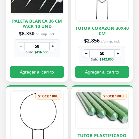
PALETA BLANCA 36 CM
PACK 10 UND
TUTOR CORAZON 30X40
$8.330
CM
c/u imp. incl.
$2.856
c/u imp. incl.
−
+
Sub:
$416.500
−
+
Sub:
$142.800
Agregar al carrito
Agregar al carrito
STOCK 100U
STOCK 100U
TUTOR PLASTIFICADO