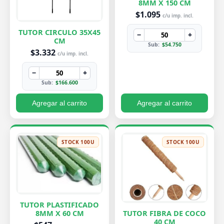
8MM X 150 CM
$1.095
c/u imp. incl.
TUTOR CIRCULO 35X45
−
+
CM
Sub:
$54.750
$3.332
c/u imp. incl.
−
+
Sub:
$166.600
Agregar al carrito
Agregar al carrito
STOCK 100U
STOCK 100U
TUTOR PLASTIFICADO
8MM X 60 CM
TUTOR FIBRA DE COCO
40 CM