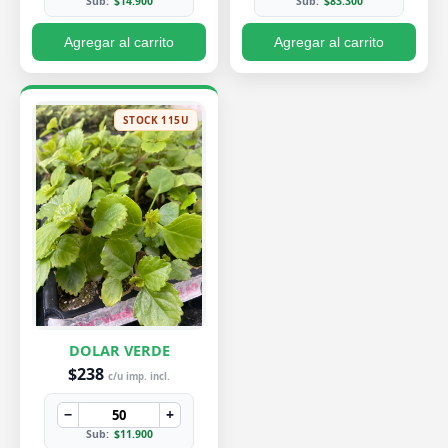
Sub:
$14.900
Sub:
$83.300
Agregar al carrito
Agregar al carrito
STOCK 115U
DOLAR VERDE
$238
c/u imp. incl.
−
+
Sub:
$11.900