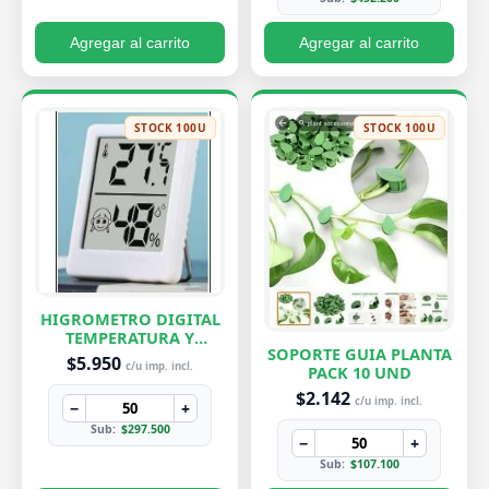
Agregar al carrito
Agregar al carrito
STOCK 100U
STOCK 100U
HIGROMETRO DIGITAL
TEMPERATURA Y
SOPORTE GUIA PLANTA
HUMEDAD
$5.950
c/u imp. incl.
PACK 10 UND
$2.142
c/u imp. incl.
−
+
Sub:
$297.500
−
+
Sub:
$107.100