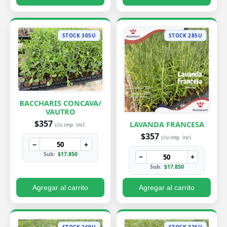
STOCK 305U
STOCK 285U
BACCHARIS CONCAVA/
VAUTRO
$357
LAVANDA FRANCESA
c/u imp. incl.
$357
c/u imp. incl.
−
+
Sub:
$17.850
−
+
Sub:
$17.850
Agregar al carrito
Agregar al carrito
STOCK 269U
STOCK 226U