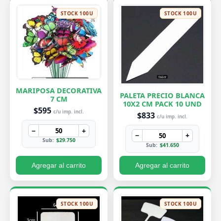
STOCK 100U
STOCK 100U
MARIPOSA DECORATIVA
PALETA PRECIO BLANCA
7 CM
10X2 CM PACK 10 UND
$595
c/u imp. incl.
$833
c/u imp. incl.
−
+
−
+
Sub:
$29.750
Sub:
$41.650
Agregar al carrito
Agregar al carrito
STOCK 100U
STOCK 100U