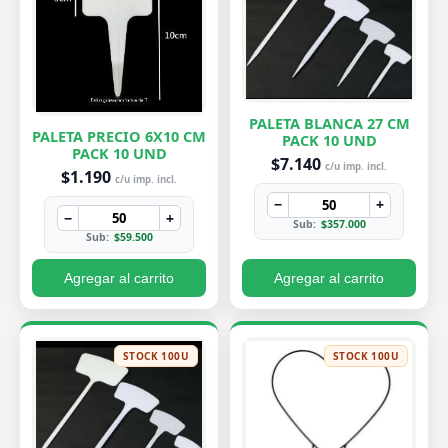
PALETA BLANCA 27 CM
PALETA PRECIO 6X10 CM
PACK 10 UND
PACK 10 UND
$7.140
c/u imp. incl.
$1.190
c/u imp. incl.
−
+
−
+
Sub:
$357.000
Sub:
$59.500
Agregar al carrito
Agregar al carrito
STOCK 100U
STOCK 100U