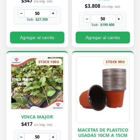
$547
c/u imp. incl.
$3.808
c/u imp. incl.
−
+
−
+
Sub:
$27.350
Sub:
$190.400
Agregar al carrito
Agregar al carrito
STOCK 100U
STOCK 99U
VINCA MAJOR
$417
c/u imp. incl.
MACETAS DE PLASTICO
USADAS 10CM A 15CM
−
+