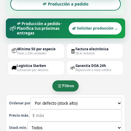
🌱 Producción a pedido
🌱 Producción a pedido ·
🌱
Planifica tus próximas
🌿 Solicitar producción →
entregas
📦
Mínimo 50 por especie
Factura electrónica
🧾
Total ≥ 200 unidades
SII al instante
Logística Starken
Garantía DOA 24h
🚚
🌱
Cotización por destino
Reposición o nota crédito
Filtros
Ordenar por
Precio máx.
Stock mín.