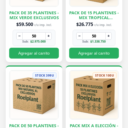
PACK DE 35 PLANTINES -
PACK DE 15 PLANTINES -
MIX VERDE EXCLUSIVOS
MIX TROPICAL
EXCLUSIVOS
$59.500
$26.775
c/u imp. incl.
c/u imp. incl.
−
+
−
+
Sub:
$2.975.000
Sub:
$1.338.750
Agregar al carrito
Agregar al carrito
STOCK 399U
STOCK 100U
PACK DE 50 PLANTINES -
PACK MIX A ELECCIÓN -