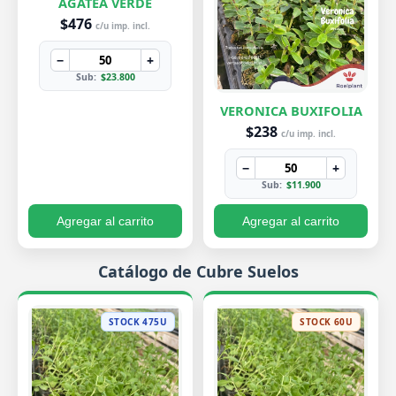
AGATEA VERDE
$476
c/u imp. incl.
−
+
Sub:
$23.800
VERONICA BUXIFOLIA
$238
c/u imp. incl.
−
+
Sub:
$11.900
Agregar al carrito
Agregar al carrito
Catálogo de Cubre Suelos
STOCK 475U
STOCK 60U