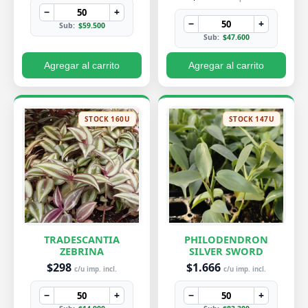
−
+
−
+
Sub:
$59.500
Sub:
$47.600
Agregar al carrito
Agregar al carrito
STOCK 160U
STOCK 147U
TRADESCANTIA
PHILODENDRON
ZEBRINA
SILVER SWORD
$298
$1.666
c/u imp. incl.
c/u imp. incl.
−
+
−
+