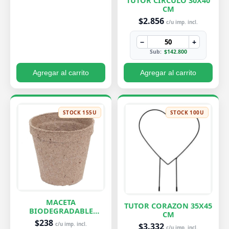
TUTOR CIRCULO 30X40
CM
$2.856
c/u imp. incl.
−
+
Sub:
$142.800
Agregar al carrito
Agregar al carrito
STOCK 155U
STOCK 100U
MACETA
TUTOR CORAZON 35X45
BIODEGRADABLE
CM
PEQUEÑA 7X8 CM
$238
$3.332
c/u imp. incl.
c/u imp. incl.