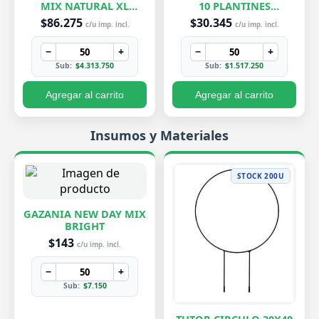
MIX NATURAL XL
10 PLANTINES
EXCLUSIVOS
EXCLUSIVOS
$86.275
$30.345
c/u imp. incl.
c/u imp. incl.
−
+
−
+
Sub:
$4.313.750
Sub:
$1.517.250
Agregar al carrito
Agregar al carrito
Insumos y Materiales
STOCK 200U
GAZANIA NEW DAY MIX
BRIGHT
$143
c/u imp. incl.
−
+
Sub:
$7.150