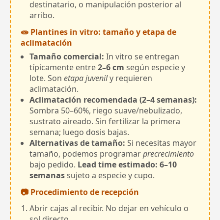
destinatario, o manipulación posterior al
arribo.
🧫 Plantines in vitro: tamaño y etapa de
aclimatación
Tamaño comercial:
In vitro se entregan
típicamente entre
2–6 cm
según especie y
lote. Son
etapa juvenil
y requieren
aclimatación.
Aclimatación recomendada (2–4 semanas):
Sombra 50–60%, riego suave/nebulizado,
sustrato aireado. Sin fertilizar la primera
semana; luego dosis bajas.
Alternativas de tamaño:
Si necesitas mayor
tamaño, podemos programar
precrecimiento
bajo pedido.
Lead time estimado: 6–10
semanas
sujeto a especie y cupo.
📷 Procedimiento de recepción
Abrir cajas al recibir. No dejar en vehículo o
sol directo.