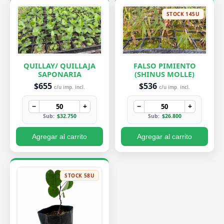
STOCK 145U
QUILLAY/ QUILLAJA
FALSO PIMIENTO
SAPONARIA
(SHINUS MOLLE)
$655
$536
c/u imp. incl.
c/u imp. incl.
−
+
−
+
Sub:
$32.750
Sub:
$26.800
Agregar al carrito
Agregar al carrito
STOCK 58U