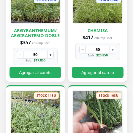
ARGYRANTHEMUM/
CHAMISA
ARGIRANTEMO DOBLE
$417
c/u imp. incl.
$357
c/u imp. incl.
−
+
−
+
Sub:
$20.850
Sub:
$17.850
Agregar al carrito
Agregar al carrito
STOCK 118U
STOCK 103U