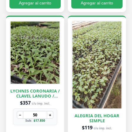
Agregar al carrito
Agregar al carrito
LYCHNIS CORONARIA /
CLAVEL LANUDO /
ABUELA
$357
c/u imp. incl.
−
+
ALEGRIA DEL HOGAR
SIMPLE
Sub:
$17.850
$119
c/u imp. incl.