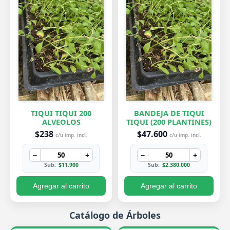
TIQUI TIQUI 200
BANDEJA DE TIQUI
ALVEOLOS
TIQUI (200 PLANTINES)
$238
$47.600
c/u imp. incl.
c/u imp. incl.
−
+
−
+
Sub:
$11.900
Sub:
$2.380.000
Agregar al carrito
Agregar al carrito
Catálogo de Árboles