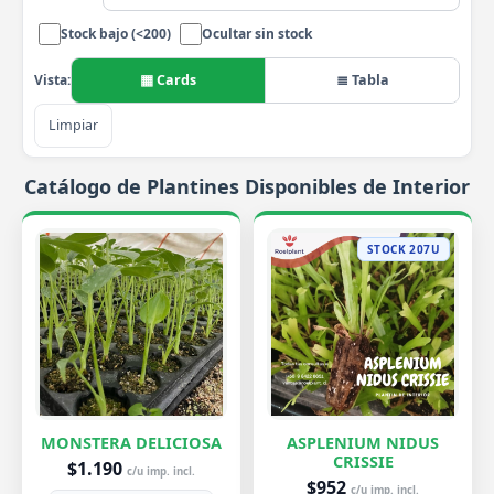
Stock bajo (<200)
Ocultar sin stock
▦ Cards
≣ Tabla
Vista:
Limpiar
Catálogo de Plantines Disponibles de Interior
STOCK 207U
MONSTERA DELICIOSA
ASPLENIUM NIDUS
CRISSIE
$1.190
c/u imp. incl.
$952
c/u imp. incl.