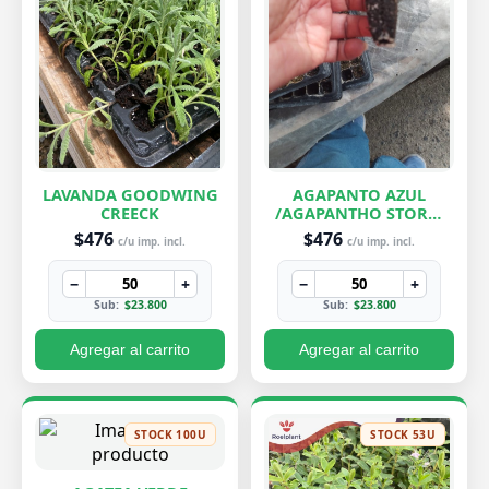
LAVANDA GOODWING
AGAPANTO AZUL
CREECK
/AGAPANTHO STORM
CLOUD
$476
$476
c/u imp. incl.
c/u imp. incl.
−
+
−
+
Sub:
$23.800
Sub:
$23.800
Agregar al carrito
Agregar al carrito
STOCK 100U
STOCK 53U