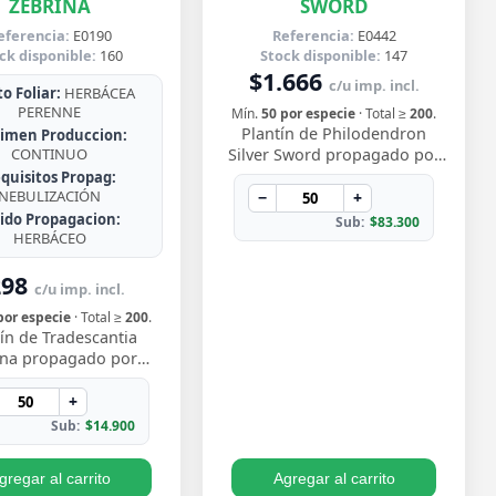
ZEBRINA
SWORD
eferencia:
E0190
Referencia:
E0442
ck disponible:
160
Stock disponible:
147
$1.666
c/u imp. incl.
o Foliar:
HERBÁCEA
PERENNE
Mín.
50 por especie
· Total ≥
200
.
Plantín de Philodendron
imen Produccion:
CONTINUO
Silver Sword propagado por
esqueje ya enraizado, con
quisitos Propag:
NEBULIZACIÓN
hojas lanceoladas de un
−
+
plateado metálico …
jido Propagacion:
Sub:
$83.300
HERBÁCEO
298
c/u imp. incl.
por especie
· Total ≥
200
.
ín de Tradescantia
ina propagado por
e enraizado, con ese
vo follaje bicolor de
+
os morado y pl…
Sub:
$14.900
gregar al carrito
Agregar al carrito