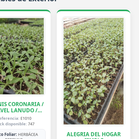
IS CORONARIA /
VEL LANUDO /
ABUELA
eferencia:
E1010
ck disponible:
747
ALEGRIA DEL HOGAR
o Foliar:
HERBÁCEA