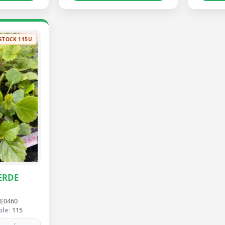
STOCK 115U
ERDE
E0460
ble:
115