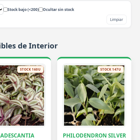
Stock bajo (<200)
Ocultar sin stock
Limpiar
bles de Interior
STOCK 160U
STOCK 147U
RADESCANTIA
PHILODENDRON SILVER