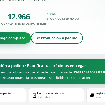
12.966
100%
STOCK CONFIRMADO
STOCK
PLANTINES DISPONIBLES
álogo completo
🌱 Producción a pedido
ción a pedido · Planifica tus próximas entregas
cies que cultivamos especialmente para tu proyecto ·
Pagas cuando esté l
ntregas programadas o asegurar disponibilidad con anticipación.
 especie
Factura electrónica
Logísti
🧾
🚚
des
SII al instante
Cotizaci