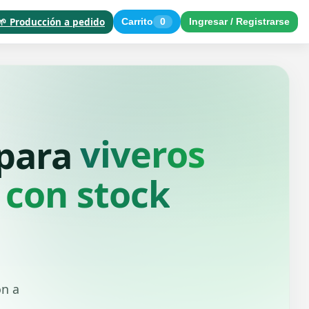
🌱 Producción a pedido
Carrito
0
Ingresar / Registrarse
paisajistas
 para
 con stock
ón a