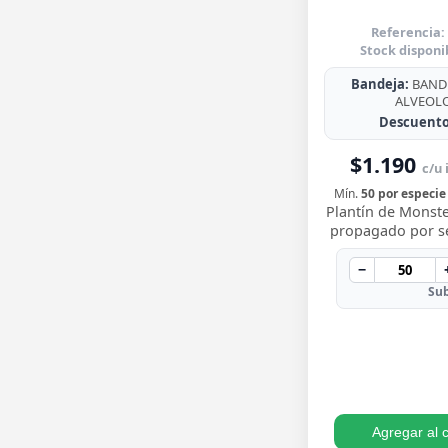
Referencia:
Stock disponi
Bandeja:
BANDE
ALVEOL
Descuento
$1.190
c/u 
Mín.
50 por especie
Plantín de Monste
propagado por sem
para trasplantar 
sus icónicas hoja
−
…
Sub
Agregar al c