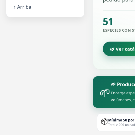
↑ Arriba
51
ESPECIES CON 
🌿 Ver cat
🌱 Produc
🌱
Encarga espe
volúmenes, e
📦
Mínimo 50 por
Total ≥ 200 unida