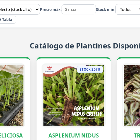
Precio máx.
Stock mín.
≣ Tabla
Catálogo de Plantines Disponi
STOCK 207U
LICIOSA
ASPLENIUM NIDUS
T