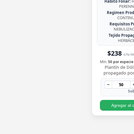
Habito Foliar:
H
PERENN
Regimen Prod
CONTIN
Requisitos P
NEBULIZA
Tejido Propa
HERBÁC
$238
c/u im
Mín.
50 por especie
Plantín de Dól
propagado por
enraizado, co
redondeadas de
−
brillante y crecim
Sub
Agregar al c