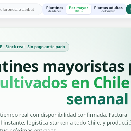
Plantines
Por mayor
Plantas adultas
desde 5 u
200 u+
del vivero
 · Stock real · Sin pago anticipado
ntines mayoristas
ultivados en Chile
semanal
tiempo real con disponibilidad confirmada. Factura
l instante, logística Starken a todo Chile, y producci
 tus próximas entregas.