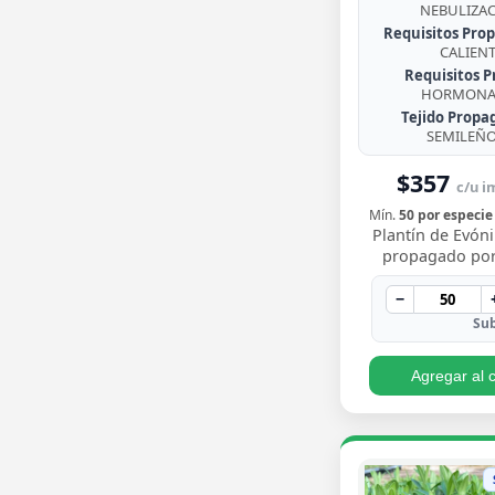
NEBULIZA
Requisitos Prop
CALIEN
Requisitos P
HORMONA 
Tejido Propa
SEMILEÑ
$357
c/u im
Mín.
50 por especie
Plantín de Evó
propagado por
enraizado, arbus
de follaje pere
−
brillante con
Sub
Agregar al c