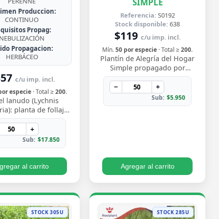
SIMPLE
PERENNE
imen Produccion:
Referencia:
S0192
CONTINUO
Stock disponible:
638
quisitos Propag:
$119
c/u imp. incl.
NEBULIZACIÓN
jido Propagacion:
Mín.
50 por especie
· Total ≥
200
.
HERBÁCEO
Plantín de Alegría del Hogar
Simple propagado por
357
semilla, con flores delicadas
c/u imp. incl.
en tonos rosados y blancos
−
+
por especie
· Total ≥
200
.
que florecen…
Sub:
$5.950
el lanudo (Lychnis
ia): planta de follaje
rciopelado y vibrantes
 magenta en verano.
+
Rústica y…
Sub:
$17.850
gregar al carrito
Agregar al carrito
STOCK 305U
STOCK 285U