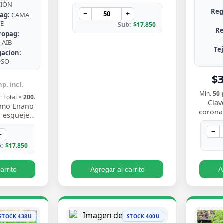
de Chile, rústica, de hojas en
CIÓN
Reg
roseta con bordes espinosos.
−
+
ag:
CAMA
Muy resisten…
TE
Sub:
$17.850
Re
ropag:
AIB
Te
gacion:
OSO
$
p. incl.
Mín.
50 
· Total ≥
200
.
Clav
nimo Enano
coronar
 esqueje
gris ate
to compacto
flores
−
nne verde
+
 borde…
:
$17.850
arrito
Agregar al carrito
A
STOCK 438U
STOCK 400U