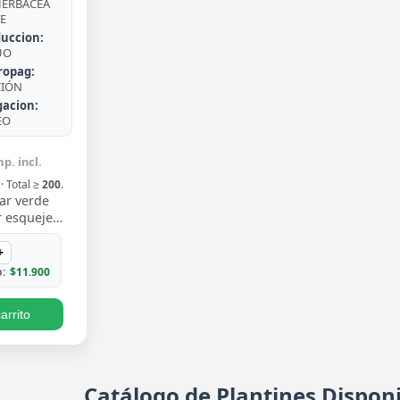
ERBÁCEA
E
uccion:
UO
ropag:
CIÓN
gacion:
EO
p. incl.
· Total ≥
200
.
ar verde
 esqueje
n hojas
 un verde
+
iento trepa…
:
$11.900
arrito
Catálogo de Plantines Disponi