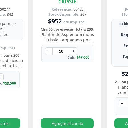
CRISSIE
S0277
Referencia:
E0453
R
ble:
842
Stock disponible:
207
Sto
$952
c/u imp. incl.
JA DE 72
Habit
OS
Mín.
50 por especie
· Total ≥
200
.
Plantín de Asplenium nidus
:
5%
Reg
'Crissie' propagado por
esqueje enraizado, con
Re
imp. incl.
frondas de bordes ondulados
−
+
· Total ≥
200
.
y festoneados que…
Te
Sub:
$47.600
ra deliciosa
illa, listo
y ver crecer
$
s perforadas
+
Mín.
50 
:
$59.500
Plant
zebr
esquej
llamati
−
ton
arrito
Agregar al carrito
A