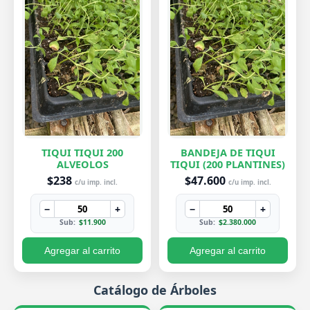
TIQUI TIQUI 200
BANDEJA DE TIQUI
ALVEOLOS
TIQUI (200 PLANTINES)
$238
$47.600
c/u imp. incl.
c/u imp. incl.
−
+
−
+
Sub:
$11.900
Sub:
$2.380.000
Agregar al carrito
Agregar al carrito
Catálogo de Árboles