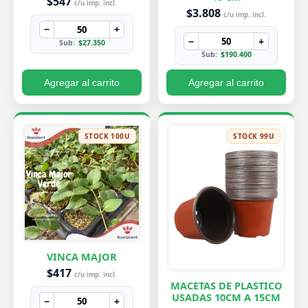
$547
c/u imp. incl.
$3.808
c/u imp. incl.
−
+
−
+
Sub:
$27.350
Sub:
$190.400
Agregar al carrito
Agregar al carrito
STOCK 100U
STOCK 99U
VINCA MAJOR
$417
c/u imp. incl.
MACETAS DE PLASTICO
USADAS 10CM A 15CM
−
+