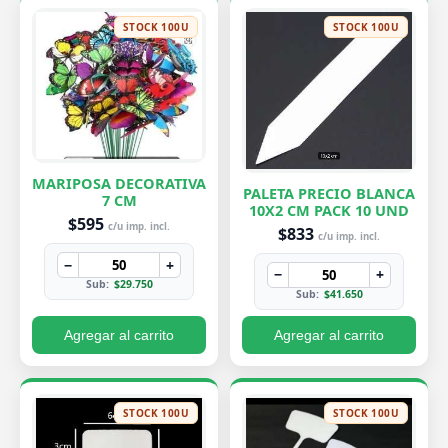
STOCK 100U
STOCK 100U
MARIPOSA DECORATIVA
PALETA PRECIO BLANCA
7 CM
10X2 CM PACK 10 UND
$595
c/u imp. incl.
$833
c/u imp. incl.
−
+
−
+
Sub:
$29.750
Sub:
$41.650
Agregar al carrito
Agregar al carrito
STOCK 100U
STOCK 100U