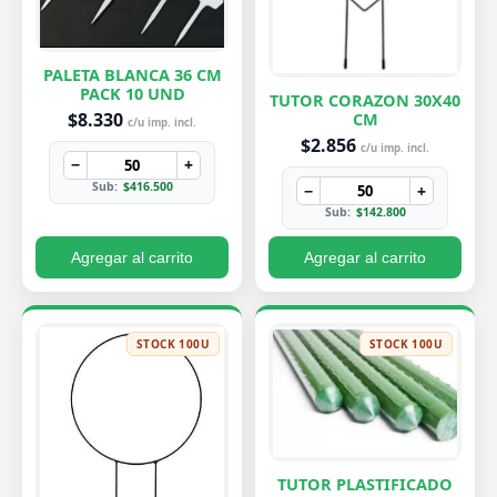
PALETA BLANCA 36 CM
PACK 10 UND
TUTOR CORAZON 30X40
$8.330
CM
c/u imp. incl.
$2.856
c/u imp. incl.
−
+
Sub:
$416.500
−
+
Sub:
$142.800
Agregar al carrito
Agregar al carrito
STOCK 100U
STOCK 100U
TUTOR PLASTIFICADO