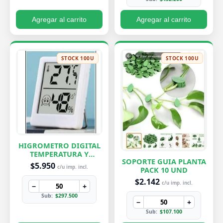
Agregar al carrito
Agregar al carrito
STOCK 100U
STOCK 100U
HIGROMETRO DIGITAL
TEMPERATURA Y
SOPORTE GUIA PLANTA
HUMEDAD
$5.950
c/u imp. incl.
PACK 10 UND
$2.142
c/u imp. incl.
−
+
Sub:
$297.500
−
+
Sub:
$107.100