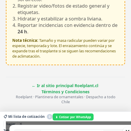
Registrar video/fotos de estado general y
etiquetas.
Hidratar y estabilizar a sombra liviana.
Reportar incidencias con evidencia dentro de
24 h
.
Nota técnica:
Tamaño y masa radicular pueden variar por
especie, temporada y lote. El enraizamiento continúa y se
expande tras el trasplante si se siguen las recomendaciones
de aclimatación.
·
← Ir al sitio principal Roelplant.cl
Términos y Condiciones
Roelplant · Plantinera de ornamentales · Despacho a todo
Chile
📋 Mi lista de cotización
0
📱 Cotizar por WhatsApp
×
Vaciar
$0
0
Total estimado:
Unidades: