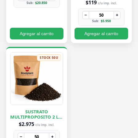
$119
Sub:
$20.850
c/u imp. incl.
−
+
Sub:
$5.950
Agregar al carrito
Agregar al carrito
STOCK 50U
SUSTRATO
MULTIPROPOSITO 2 LTS
ROELPLANT
$2.975
c/u imp. incl.
−
+