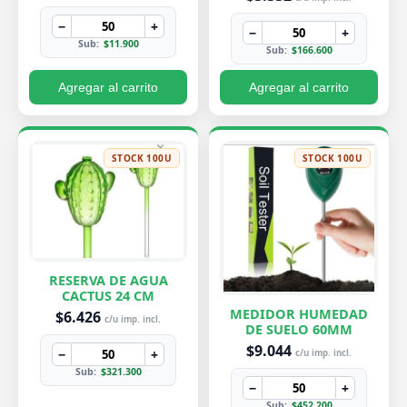
−
+
−
+
Sub:
$11.900
Sub:
$166.600
Agregar al carrito
Agregar al carrito
STOCK 100U
STOCK 100U
RESERVA DE AGUA
CACTUS 24 CM
MEDIDOR HUMEDAD
$6.426
c/u imp. incl.
DE SUELO 60MM
$9.044
−
+
c/u imp. incl.
Sub:
$321.300
−
+
Sub:
$452.200