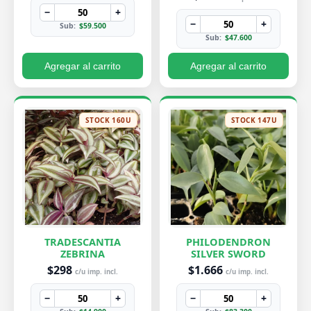
−
+
−
+
Sub:
$59.500
Sub:
$47.600
Agregar al carrito
Agregar al carrito
STOCK 160U
STOCK 147U
TRADESCANTIA
PHILODENDRON
ZEBRINA
SILVER SWORD
$298
$1.666
c/u imp. incl.
c/u imp. incl.
−
+
−
+