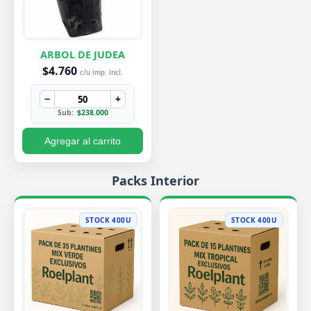
ARBOL DE JUDEA
$4.760
c/u imp. incl.
−
+
Sub:
$238.000
Agregar al carrito
Packs Interior
STOCK 400U
STOCK 400U