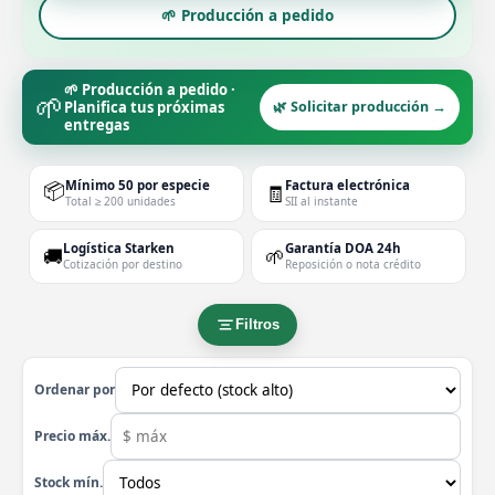
🌱 Producción a pedido
🌱 Producción a pedido ·
🌱
Planifica tus próximas
🌿 Solicitar producción →
entregas
📦
Mínimo 50 por especie
Factura electrónica
🧾
Total ≥ 200 unidades
SII al instante
Logística Starken
Garantía DOA 24h
🚚
🌱
Cotización por destino
Reposición o nota crédito
Filtros
Ordenar por
Precio máx.
Stock mín.