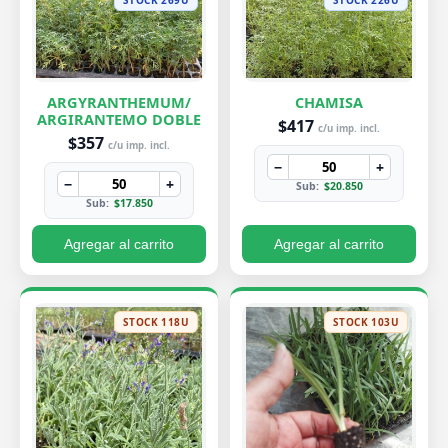
ARGYRANTHEMUM/
CHAMISA
ARGIRANTEMO DOBLE
$417
c/u imp. incl.
$357
c/u imp. incl.
−
+
−
+
Sub:
$20.850
Sub:
$17.850
Agregar al carrito
Agregar al carrito
STOCK 118U
STOCK 103U