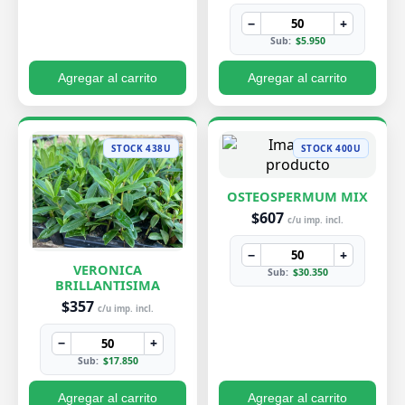
−
+
Sub:
$5.950
Agregar al carrito
Agregar al carrito
STOCK 438U
STOCK 400U
OSTEOSPERMUM MIX
$607
c/u imp. incl.
−
+
VERONICA
Sub:
$30.350
BRILLANTISIMA
$357
c/u imp. incl.
−
+
Sub:
$17.850
Agregar al carrito
Agregar al carrito