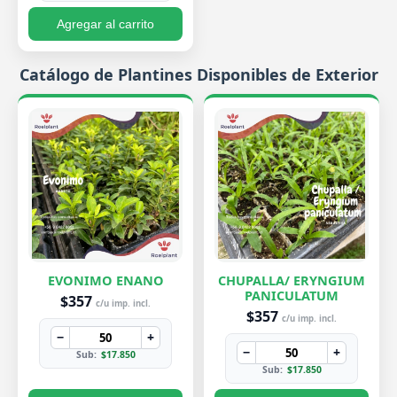
Agregar al carrito
Catálogo de Plantines Disponibles de Exterior
EVONIMO ENANO
CHUPALLA/ ERYNGIUM
PANICULATUM
$357
c/u imp. incl.
$357
c/u imp. incl.
−
+
−
+
Sub:
$17.850
Sub:
$17.850