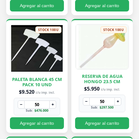
Agregar al carrito
Agregar al carrito
STOCK 100U
STOCK 100U
RESERVA DE AGUA
PALETA BLANCA 45 CM
HONGO 23.5 CM
PACK 10 UND
$5.950
c/u imp. incl.
$9.520
c/u imp. incl.
−
+
−
+
Sub:
$297.500
Sub:
$476.000
Agregar al carrito
Agregar al carrito