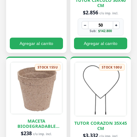
TUTOR CIRCULO 30X40
CM
$2.856
c/u imp. incl.
−
+
Sub:
$142.800
Agregar al carrito
Agregar al carrito
STOCK 155U
STOCK 100U
MACETA
TUTOR CORAZON 35X45
BIODEGRADABLE
CM
PEQUEÑA 7X8 CM
$238
$3.332
c/u imp. incl.
c/u imp. incl.