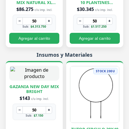
MIX NATURAL XL
10 PLANTINES
EXCLUSIVOS
EXCLUSIVOS
$86.275
$30.345
c/u imp. incl.
c/u imp. incl.
−
+
−
+
Sub:
$4.313.750
Sub:
$1.517.250
Agregar al carrito
Agregar al carrito
Insumos y Materiales
STOCK 200U
GAZANIA NEW DAY MIX
BRIGHT
$143
c/u imp. incl.
−
+
Sub:
$7.150