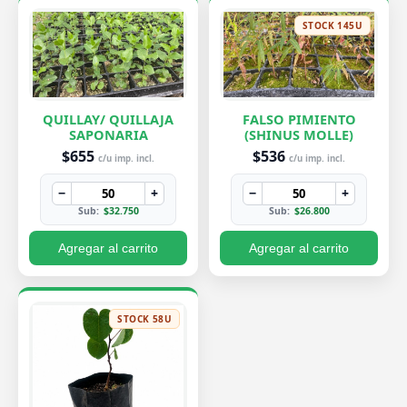
STOCK 145U
QUILLAY/ QUILLAJA
FALSO PIMIENTO
SAPONARIA
(SHINUS MOLLE)
$655
$536
c/u imp. incl.
c/u imp. incl.
−
+
−
+
Sub:
$32.750
Sub:
$26.800
Agregar al carrito
Agregar al carrito
STOCK 58U