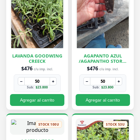
LAVANDA GOODWING
AGAPANTO AZUL
CREECK
/AGAPANTHO STORM
CLOUD
$476
$476
c/u imp. incl.
c/u imp. incl.
−
+
−
+
Sub:
$23.800
Sub:
$23.800
Agregar al carrito
Agregar al carrito
STOCK 100U
STOCK 53U