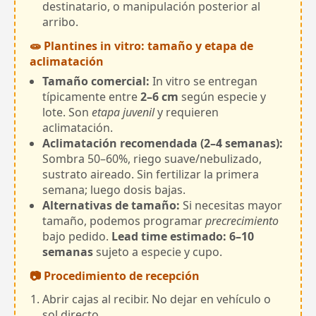
destinatario, o manipulación posterior al
arribo.
🧫 Plantines in vitro: tamaño y etapa de
aclimatación
Tamaño comercial:
In vitro se entregan
típicamente entre
2–6 cm
según especie y
lote. Son
etapa juvenil
y requieren
aclimatación.
Aclimatación recomendada (2–4 semanas):
Sombra 50–60%, riego suave/nebulizado,
sustrato aireado. Sin fertilizar la primera
semana; luego dosis bajas.
Alternativas de tamaño:
Si necesitas mayor
tamaño, podemos programar
precrecimiento
bajo pedido.
Lead time estimado: 6–10
semanas
sujeto a especie y cupo.
📷 Procedimiento de recepción
Abrir cajas al recibir. No dejar en vehículo o
sol directo.