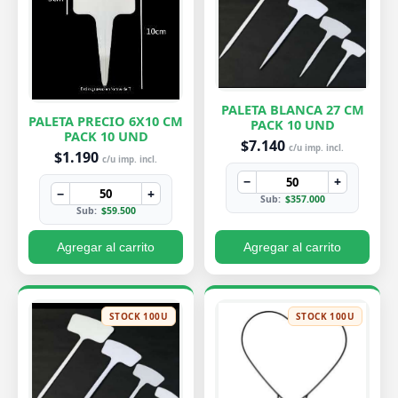
PALETA BLANCA 27 CM
PALETA PRECIO 6X10 CM
PACK 10 UND
PACK 10 UND
$7.140
c/u imp. incl.
$1.190
c/u imp. incl.
−
+
−
+
Sub:
$357.000
Sub:
$59.500
Agregar al carrito
Agregar al carrito
STOCK 100U
STOCK 100U