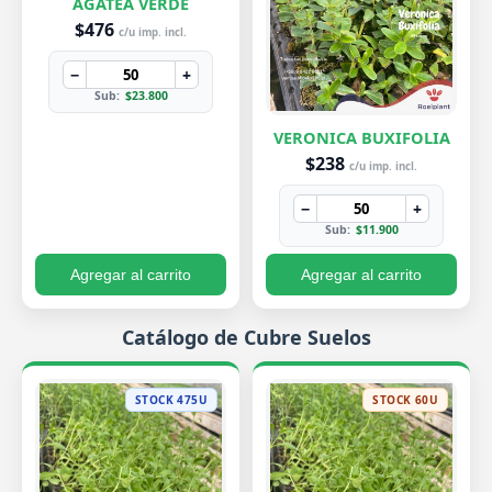
AGATEA VERDE
$476
c/u imp. incl.
−
+
Sub:
$23.800
VERONICA BUXIFOLIA
$238
c/u imp. incl.
−
+
Sub:
$11.900
Agregar al carrito
Agregar al carrito
Catálogo de Cubre Suelos
STOCK 475U
STOCK 60U