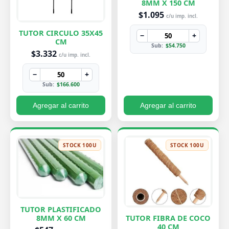
8MM X 150 CM
$1.095
c/u imp. incl.
TUTOR CIRCULO 35X45
−
+
CM
Sub:
$54.750
$3.332
c/u imp. incl.
−
+
Sub:
$166.600
Agregar al carrito
Agregar al carrito
STOCK 100U
STOCK 100U
TUTOR PLASTIFICADO
8MM X 60 CM
TUTOR FIBRA DE COCO
40 CM