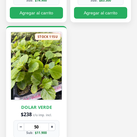
Sub:
$14.900
Sub:
$83.300
Agregar al carrito
Agregar al carrito
STOCK 115U
DOLAR VERDE
$238
c/u imp. incl.
−
+
Sub:
$11.900