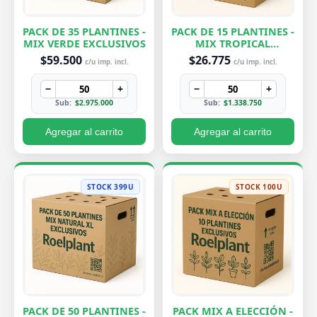
PACK DE 35 PLANTINES -
PACK DE 15 PLANTINES -
MIX VERDE EXCLUSIVOS
MIX TROPICAL
EXCLUSIVOS
$59.500
$26.775
c/u imp. incl.
c/u imp. incl.
−
+
−
+
Sub:
$2.975.000
Sub:
$1.338.750
Agregar al carrito
Agregar al carrito
STOCK 399U
STOCK 100U
PACK DE 50 PLANTINES -
PACK MIX A ELECCIÓN -