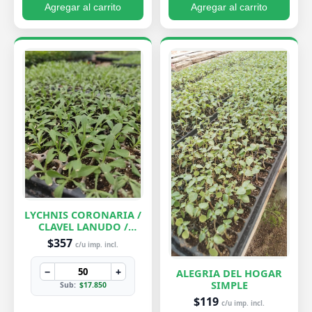
Agregar al carrito
Agregar al carrito
LYCHNIS CORONARIA /
CLAVEL LANUDO /
ABUELA
$357
c/u imp. incl.
−
+
ALEGRIA DEL HOGAR
SIMPLE
Sub:
$17.850
$119
c/u imp. incl.