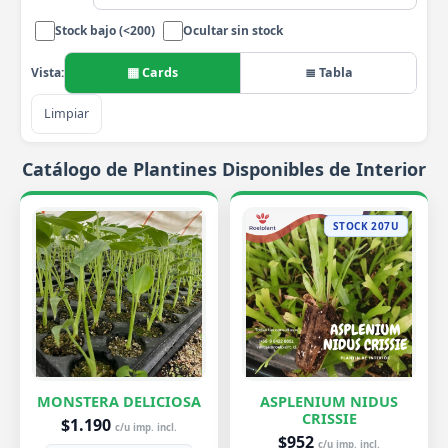
Stock bajo (<200)
Ocultar sin stock
▦ Cards
≣ Tabla
Vista:
Limpiar
Catálogo de Plantines Disponibles de Interior
STOCK 207U
MONSTERA DELICIOSA
ASPLENIUM NIDUS
CRISSIE
$1.190
c/u imp. incl.
$952
c/u imp. incl.