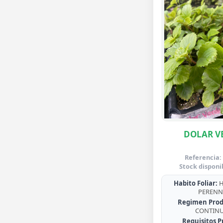
DOLAR V
Referencia:
Stock disponi
Habito Foliar:
H
PERENN
Regimen Prod
CONTIN
Requisitos P