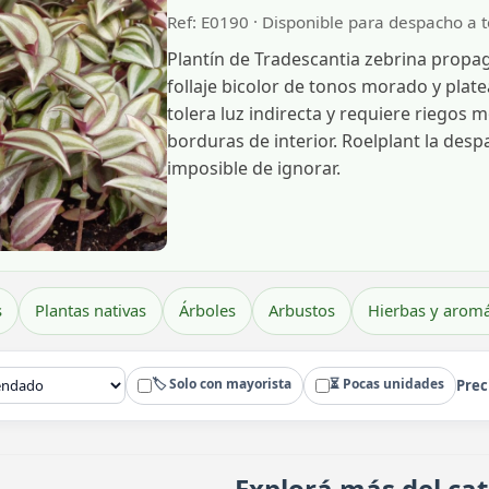
Ref: E0190 · Disponible para despacho a 
Plantín de Tradescantia zebrina propa
follaje bicolor de tonos morado y plat
tolera luz indirecta y requiere riegos
borduras de interior. Roelplant la despa
imposible de ignorar.
s
Plantas nativas
Árboles
Arbustos
Hierbas y aromá
🏷️ Solo con mayorista
⏳ Pocas unidades
Prec
Explorá más del ca