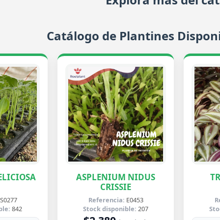
Catálogo de Plantines Disponi
LICIOSA
ASPLENIUM NIDUS
T
CRISSIE
S0277
Referencia:
E0453
R
ble:
842
Stock disponible:
207
Sto