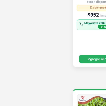
Stock dispon
⏳ ¡Solo qued
$952
imp.
Mayorista 200+
🏷️
−31
Agregar al c