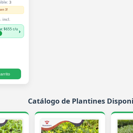
ible:
3
an 3!
 incl.
u
: $655 c/u
›
%
arrito
Catálogo de Plantines Disponi