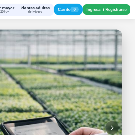
r mayor
Plantas adultas
Carrito
0
Ingresar / Registrarse
200 u+
del vivero