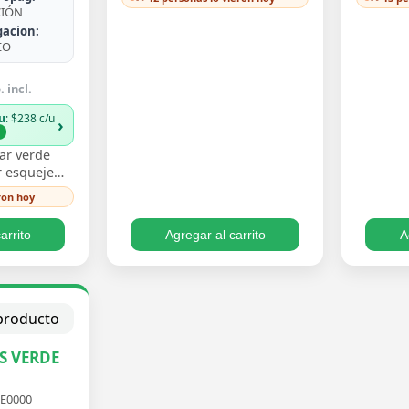
frondas finamente divididas
ast
CIÓN
que aportan textura…
de
gacion:
EO
 incl.
u
: $238 c/u
›
%
ar verde
 esqueje
n hojas
ron hoy
 un verde
iento trepa…
arrito
Agregar al carrito
A
S VERDE
E0000