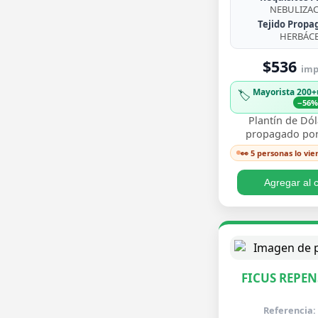
NEBULIZA
Tejido Propa
HERBÁC
$536
imp.
Mayorista 200+
🏷️
−56
Plantín de Dól
propagado por
enraizado, co
👀 5 personas lo vie
redondeadas de
brillante y crecim
Agregar al c
FICUS REPEN
Referencia: