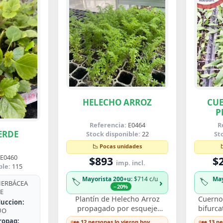
HELECHO ARROZ
CUE
P
B
Referencia:
E0464
R
ERDE
Stock disponible:
22
St
📉 Pocas unidades
E0460
$893
$
imp. incl.
ble:
115
Mayorista 200+u
: $714 c/u
May
🏷️
🏷️
›
ERBÁCEA
−20%
E
Plantín de Helecho Arroz
Cuerno 
uccion:
propagado por esqueje
bifurca
UO
enraizado, con delicadas
de fro
ropag:
👀 12 personas lo vieron hoy
👀 13 p