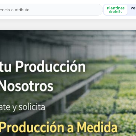
Plantines
Po
desde 5 u