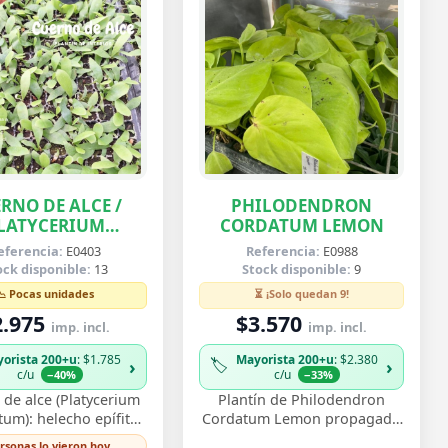
RNO DE ALCE /
PHILODENDRON
LATYCERIUM
CORDATUM LEMON
IFURCATUM
eferencia:
E0403
Referencia:
E0988
ock disponible:
13
Stock disponible:
9
📉 Pocas unidades
⏳ ¡Solo quedan 9!
2.975
$3.570
imp. incl.
imp. incl.
orista 200+u
: $1.785
Mayorista 200+u
: $2.380
🏷️
›
›
c/u
c/u
−40%
−33%
de alce (Platycerium
Plantín de Philodendron
tum): helecho epífito
Cordatum Lemon propagado
ndas que recuerdan
por esqueje enraizado,
ersonas lo vieron hoy