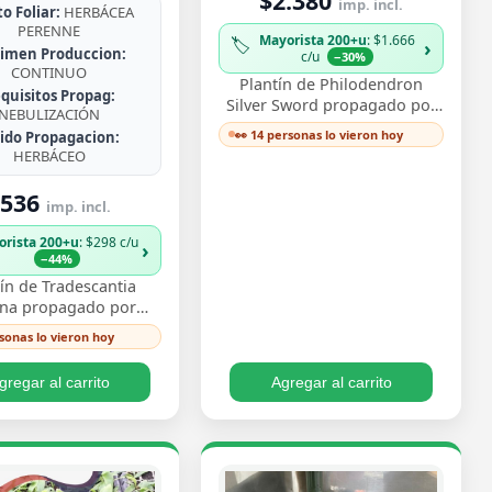
$2.380
imp. incl.
o Foliar:
HERBÁCEA
PERENNE
Mayorista 200+u
: $1.666
🏷️
›
imen Produccion:
c/u
−30%
CONTINUO
Plantín de Philodendron
quisitos Propag:
Silver Sword propagado por
NEBULIZACIÓN
esqueje ya enraizado, con
👀 14 personas lo vieron hoy
jido Propagacion:
hojas lanceoladas de un
HERBÁCEO
plateado metálico …
536
imp. incl.
orista 200+u
: $298 c/u
›
−44%
ín de Tradescantia
ina propagado por
e enraizado, con ese
rsonas lo vieron hoy
vo follaje bicolor de
os morado y pl…
gregar al carrito
Agregar al carrito