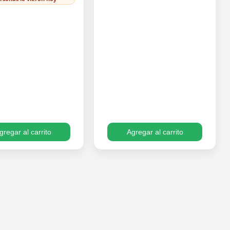
as de ciervo, muy
vigoroso y listo para
corativo monta…
trasplantar. Su follaje c…
gregar al carrito
Agregar al carrito