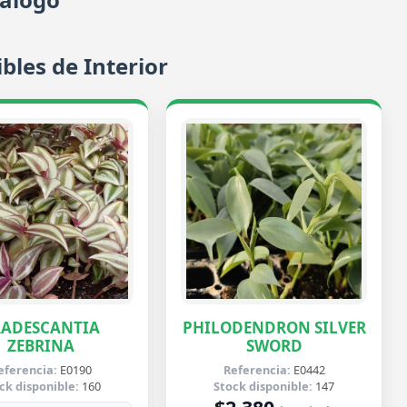
bles de Interior
RADESCANTIA
PHILODENDRON SILVER
ZEBRINA
SWORD
eferencia:
E0190
Referencia:
E0442
ck disponible:
160
Stock disponible:
147