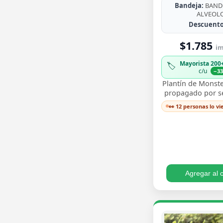
Bandeja:
BANDE
ALVEOL
Descuento
$1.785
im
Mayorista 200
🏷️
c/u
−3
Plantín de Monste
propagado por sem
para trasplantar 
👀 12 personas lo v
sus icónicas hoja
…
Agregar al c