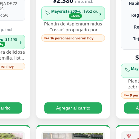
$2.380
imp. incl.
JA DE 72
Habit
OS
Mayorista 200+u
: $952 c/u
🏷️
›
:
5%
Reg
−60%
Plantín de Asplenium nidus
Re
p. incl.
'Crissie' propagado por
esqueje enraizado, con
👀 16 personas lo vieron hoy
Te
+u
: $1.190
›
frondas de bordes ondulados
3%
y festoneados que…
ra deliciosa
$
illa, listo
y ver crecer
ieron hoy
May
🏷️
s perforadas
Plant
zebr
esquej
👀 9 pe
llamati
ton
arrito
Agregar al carrito
A