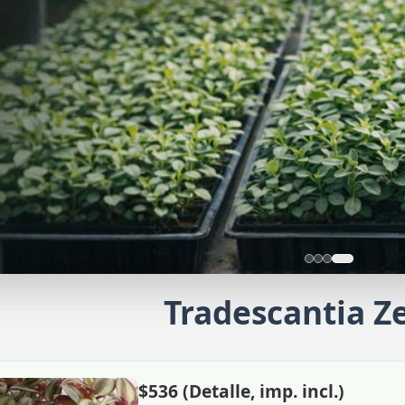
Tradescantia Z
 por mayor
$536 (Detalle, imp. incl.)