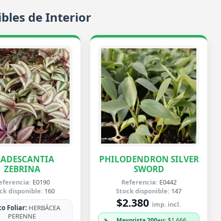
bles de Interior
RADESCANTIA
PHILODENDRON SILVER
ZEBRINA
SWORD
eferencia:
E0190
Referencia:
E0442
ck disponible:
160
Stock disponible:
147
$2.380
imp. incl.
o Foliar:
HERBÁCEA
PERENNE
Mayorista 200+u
: $1.666