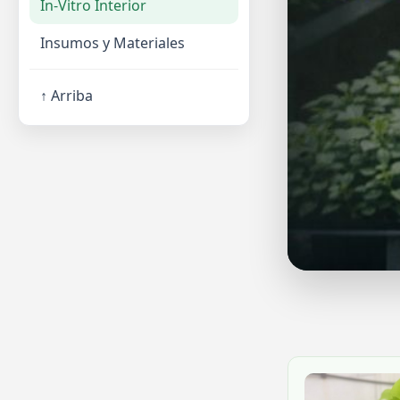
In-Vitro Interior
Insumos y Materiales
↑ Arriba
 Veronica buxifolia
esistente