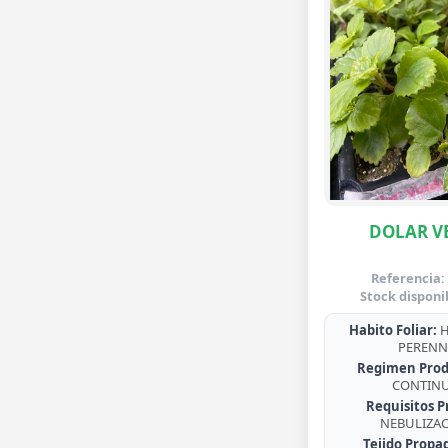
DOLAR V
Referencia:
Stock disponi
Habito Foliar:
H
PERENN
Regimen Prod
CONTIN
Requisitos P
NEBULIZA
Tejido Propa