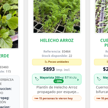
HELECHO ARROZ
CUE
P
B
Referencia:
E0464
R
ERDE
Stock disponible:
22
St
📉 Pocas unidades
E0460
$893
$
imp. incl.
ble:
115
Mayorista 200+u
: $714 c/u
May
🏷️
🏷️
›
ERBÁCEA
−20%
E
Plantín de Helecho Arroz
Cuerno 
uccion:
propagado por esqueje
bifurca
UO
enraizado, con delicadas
de fro
ropag:
👀 15 personas lo vieron hoy
👀 10 p
frondas finamente divididas
ast
CIÓN
que aportan textura…
de
gacion: