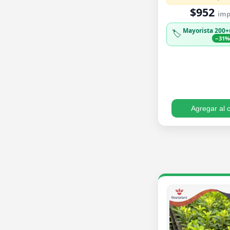
$952
imp.
Mayorista 200+
🏷️
−31
Agregar al c