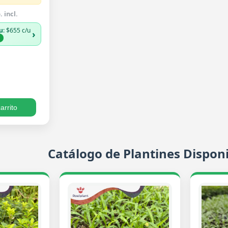
 incl.
u
: $655 c/u
›
%
arrito
Catálogo de Plantines Disponi