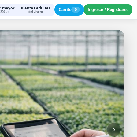
r mayor
Plantas adultas
Carrito
0
Ingresar / Registrarse
200 u+
del vivero