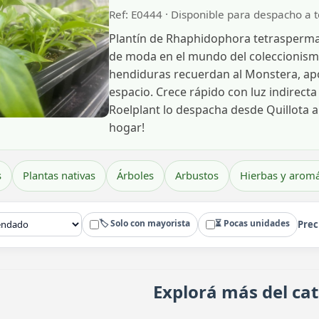
Ref: E0444 · Disponible para despacho a 
Plantín de Rhaphidophora tetrasperma
de moda en el mundo del coleccionism
hendiduras recuerdan al Monstera, apor
espacio. Crece rápido con luz indirecta
Roelplant lo despacha desde Quillota a 
hogar!
s
Plantas nativas
Árboles
Arbustos
Hierbas y aromá
🏷️ Solo con mayorista
⏳ Pocas unidades
Prec
Explorá más del ca