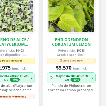
RNO DE ALCE /
PHILODENDRON
LATYCERIUM
CORDATUM LEMON
IFURCATUM
eferencia:
E0403
Referencia:
E0988
ock disponible:
13
Stock disponible:
9
📉 Pocas unidades
⏳ ¡Solo quedan 9!
2.975
$3.570
imp. incl.
imp. incl.
orista 200+u
: $1.785
Mayorista 200+u
: $2.380
🏷️
›
›
c/u
c/u
−40%
−33%
de alce (Platycerium
Plantín de Philodendron
tum): helecho epífito
Cordatum Lemon propagado
ndas que recuerdan
por esqueje enraizado,
ersonas lo vieron hoy
as de ciervo, muy
vigoroso y listo para
corativo monta…
trasplantar. Su follaje c…