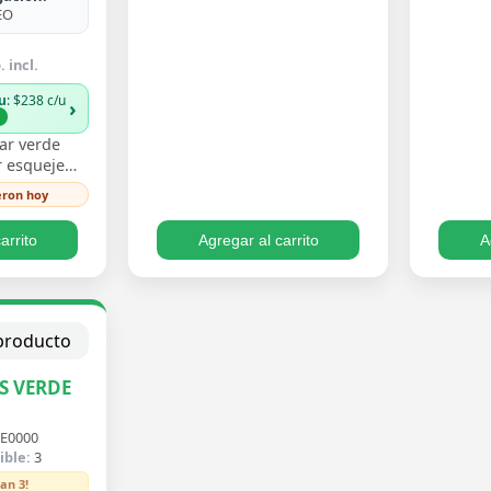
EO
 incl.
u
: $238 c/u
›
%
ar verde
 esqueje
n hojas
ieron hoy
 un verde
iento trepa…
arrito
Agregar al carrito
A
S VERDE
E0000
ible:
3
an 3!