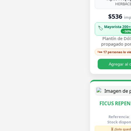
HERBÁC
$536
imp.
Mayorista 200+
🏷️
−56
Plantín de Dól
propagado por
enraizado, co
👀 17 personas lo v
redondeadas de
brillante y crecim
Agregar al c
FICUS REPEN
Referencia:
Stock dispon
⏳ ¡Solo qued