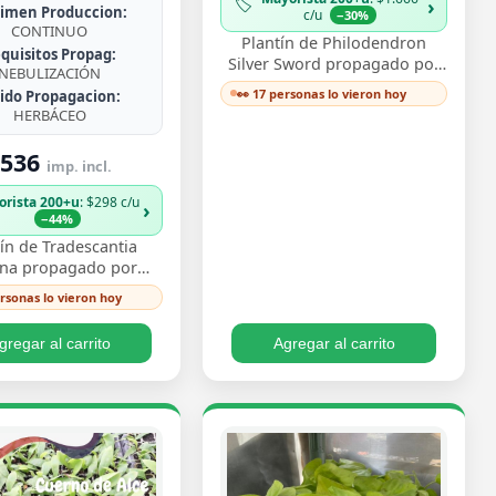
🏷️
›
imen Produccion:
c/u
−30%
CONTINUO
Plantín de Philodendron
quisitos Propag:
Silver Sword propagado por
NEBULIZACIÓN
esqueje ya enraizado, con
👀 17 personas lo vieron hoy
jido Propagacion:
hojas lanceoladas de un
HERBÁCEO
plateado metálico …
536
imp. incl.
orista 200+u
: $298 c/u
›
−44%
ín de Tradescantia
ina propagado por
e enraizado, con ese
ersonas lo vieron hoy
vo follaje bicolor de
os morado y pl…
gregar al carrito
Agregar al carrito