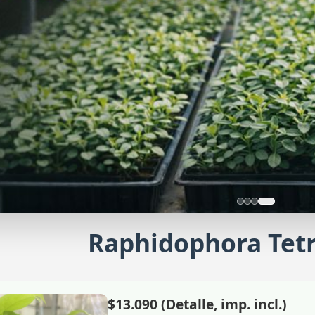
Raphidophora Tet
Pl
Sob
$13.090 (Detalle, imp. incl.)