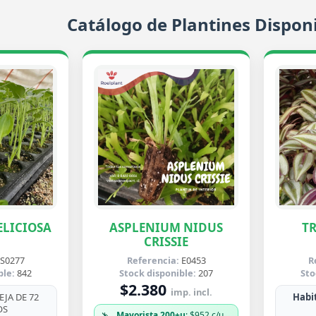
Catálogo de Plantines Disponi
LICIOSA
ASPLENIUM NIDUS
T
CRISSIE
S0277
Referencia:
E0453
R
ble:
842
Stock disponible:
207
Sto
$2.380
imp. incl.
JA DE 72
Habit
OS
Mayorista 200+u
: $952 c/u