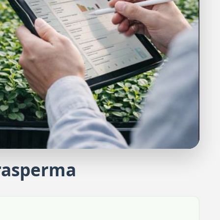
rasperma
antines al por mayor
re 200 unidades