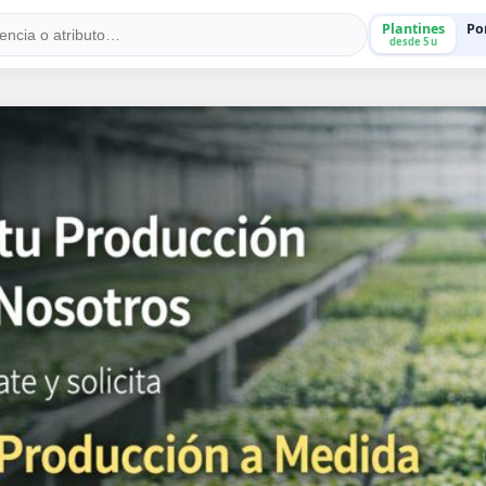
Plantines
Po
desde 5 u