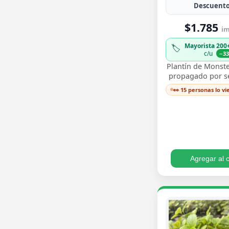
Descuento
$1.785
im
Mayorista 200
🏷️
c/u
−3
Plantín de Monste
propagado por sem
para trasplantar 
👀 15 personas lo v
sus icónicas hoja
…
Agregar al c