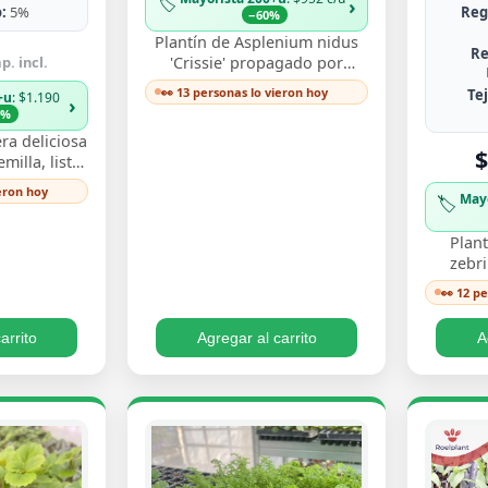
🏷️
›
:
5%
Reg
−60%
Plantín de Asplenium nidus
Re
p. incl.
'Crissie' propagado por
esqueje enraizado, con
👀 13 personas lo vieron hoy
Te
+u
: $1.190
›
frondas de bordes ondulados
3%
y festoneados que…
ra deliciosa
$
illa, listo
y ver crecer
ieron hoy
May
🏷️
s perforadas
Plant
zebr
esquej
👀 12 p
llamati
ton
arrito
Agregar al carrito
A