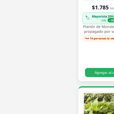
$1.785
im
Mayorista 200
🏷️
c/u
−3
Plantín de Monste
propagado por sem
para trasplantar 
👀 14 personas lo v
sus icónicas hoja
…
Agregar al c