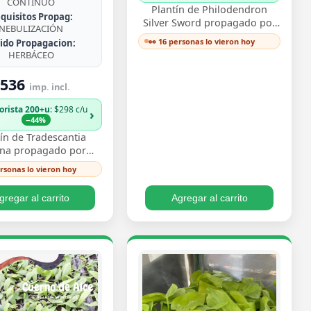
CONTINUO
Plantín de Philodendron
quisitos Propag:
Silver Sword propagado por
NEBULIZACIÓN
esqueje ya enraizado, con
👀 16 personas lo vieron hoy
jido Propagacion:
hojas lanceoladas de un
HERBÁCEO
plateado metálico …
536
imp. incl.
orista 200+u
: $298 c/u
›
−44%
ín de Tradescantia
ina propagado por
e enraizado, con ese
ersonas lo vieron hoy
vo follaje bicolor de
os morado y pl…
gregar al carrito
Agregar al carrito