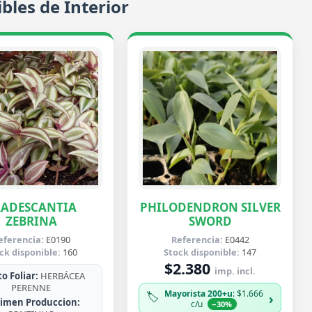
bles de Interior
RADESCANTIA
PHILODENDRON SILVER
ZEBRINA
SWORD
eferencia:
E0190
Referencia:
E0442
ck disponible:
160
Stock disponible:
147
$2.380
imp. incl.
o Foliar:
HERBÁCEA
PERENNE
Mayorista 200+u
: $1.666
🏷️
›
imen Produccion:
c/u
−30%