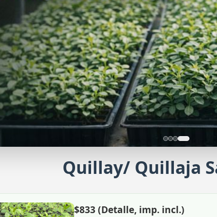
Quillay/ Quillaja 
ducción con nosotros
icita una producción a medida
$833 (Detalle, imp. incl.)