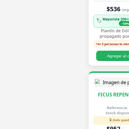
$536
imp.
Mayorista 200+
🏷️
−56
Plantín de Dól
propagado por
enraizado, co
👀 3 personas lo vie
redondeadas de
brillante y crecim
Agregar al c
FICUS REPEN
Referencia:
Stock dispon
⏳ ¡Solo qued
$952