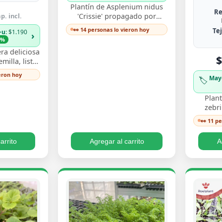
Plantín de Asplenium nidus
Re
p. incl.
'Crissie' propagado por
esqueje enraizado, con
👀 14 personas lo vieron hoy
Te
+u
: $1.190
›
frondas de bordes ondulados
3%
y festoneados que…
ra deliciosa
$
illa, listo
y ver crecer
ieron hoy
May
🏷️
s perforadas
Plant
zebr
esquej
👀 11 p
llamati
ton
arrito
Agregar al carrito
A