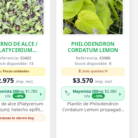
RNO DE ALCE /
PHILODENDRON
LATYCERIUM
CORDATUM LEMON
IFURCATUM
eferencia:
E0403
Referencia:
E0988
ock disponible:
13
Stock disponible:
9
📉 Pocas unidades
⏳ ¡Solo quedan 9!
2.975
$3.570
imp. incl.
imp. incl.
orista 200+u
: $1.785
Mayorista 200+u
: $2.380
🏷️
›
›
c/u
c/u
−40%
−33%
de alce (Platycerium
Plantín de Philodendron
tum): helecho epífito
Cordatum Lemon propagado
ndas que recuerdan
por esqueje enraizado,
ersonas lo vieron hoy
as de ciervo, muy
vigoroso y listo para
corativo monta…
trasplantar. Su follaje c…