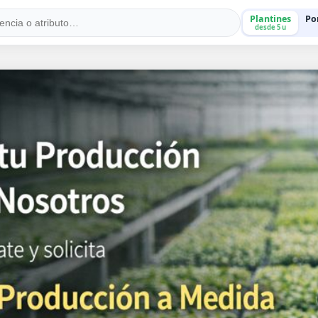
Plantines
Po
desde 5 u