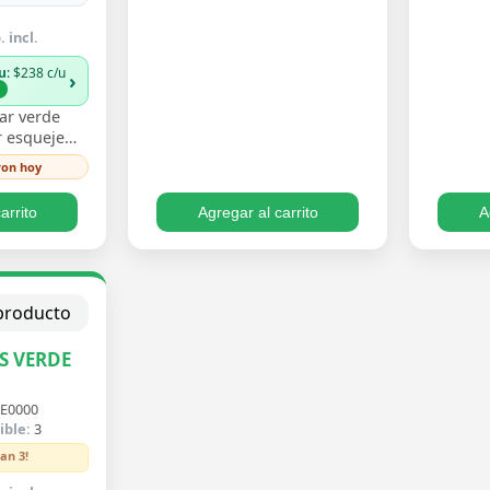
 incl.
u
: $238 c/u
›
%
ar verde
 esqueje
n hojas
ron hoy
 un verde
iento trepa…
arrito
Agregar al carrito
A
S VERDE
E0000
ible:
3
an 3!