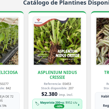
Catálogo de Plantines Disponi
LICIOSA
ASPLENIUM NIDUS
T
CRISSIE
S0277
Referencia:
E0453
R
ble:
842
Stock disponible:
207
Sto
$2.380
imp. incl.
JA DE 72
Habit
OS
Mayorista 200+u
: $952 c/u
🏷️
›
:
5%
Reg
−60%