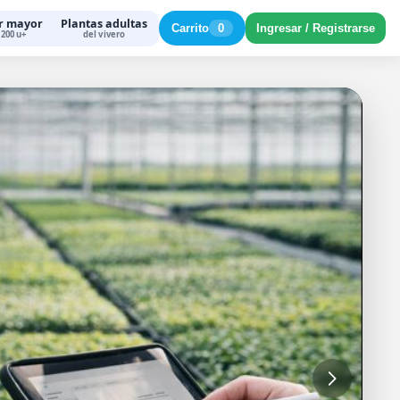
r mayor
Plantas adultas
Carrito
0
Ingresar / Registrarse
200 u+
del vivero