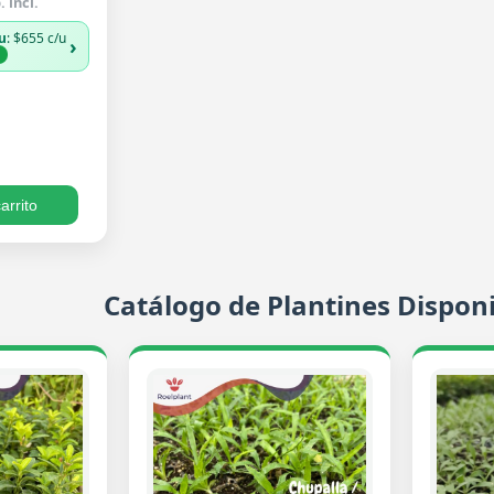
 incl.
u
: $655 c/u
›
%
arrito
Catálogo de Plantines Disponi