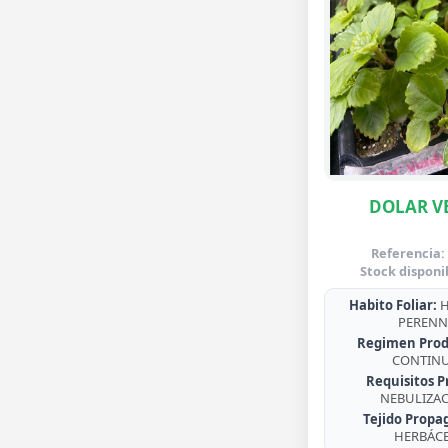
DOLAR V
Referencia:
Stock disponi
Habito Foliar:
H
PERENN
Regimen Prod
CONTIN
Requisitos P
NEBULIZA
Tejido Propa
HERBÁC