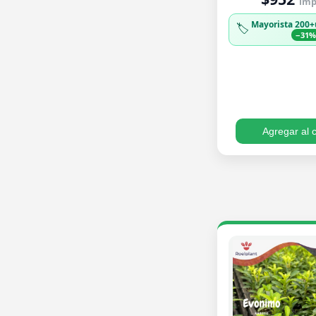
imp.
Mayorista 200+
🏷️
−31
Agregar al c