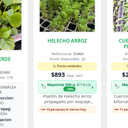
HELECHO ARROZ
CUE
P
B
Referencia:
E0464
R
ERDE
Stock disponible:
22
St
📉 Pocas unidades
E0460
$893
$
imp. incl.
ble:
115
Mayorista 200+u
: $714 c/u
May
🏷️
🏷️
›
ERBÁCEA
−20%
E
Plantín de Helecho Arroz
Cuerno 
uccion:
propagado por esqueje
bifurca
UO
enraizado, con delicadas
de fro
ropag:
👀 14 personas lo vieron hoy
👀 11 p
frondas finamente divididas
ast
CIÓN
que aportan textura…
de
gacion:
EO