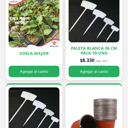
PALETA BLANCA 36 CM
PACK 10 UND
VINCA MAJOR
$8.330
imp. incl.
Agregar al carrito
Agregar al carrito