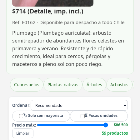
$714 (Detalle, imp. incl.)
Ref: E0162 · Disponible para despacho a todo Chile
Plumbago (Plumbago auriculata): arbusto
semitrepador de abundantes flores celestes en
primavera y verano. Resistente y de rápido
crecimiento, ideal para cercos, pérgolas y
maceteros a pleno sol con poco riego.
Cubresuelos
Plantas nativas
Árboles
Arbustos
H
Ordenar:
🏷️ Solo con mayorista
⏳ Pocas unidades
Precio máx:
$86.500
59 productos
Limpiar