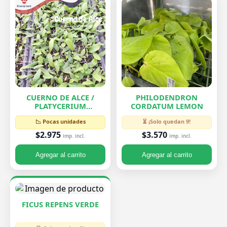
CUERNO DE ALCE /
PHILODENDRON
PLATYCERIUM
CORDATUM LEMON
BIFURCATUM
📉 Pocas unidades
⏳ ¡Solo quedan 9!
$2.975
$3.570
imp. incl.
imp. incl.
Agregar al carrito
Agregar al carrito
FICUS REPENS VERDE