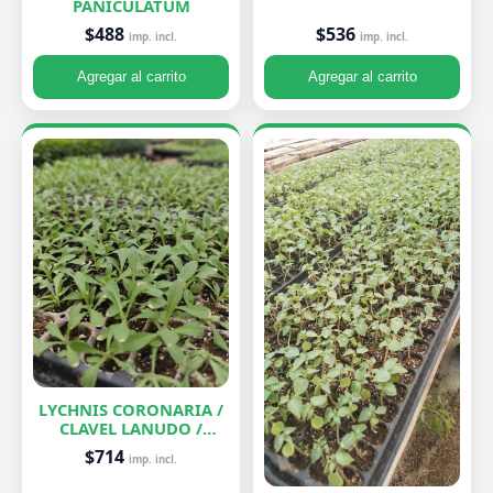
PANICULATUM
$536
$488
imp. incl.
imp. incl.
Agregar al carrito
Agregar al carrito
LYCHNIS CORONARIA /
CLAVEL LANUDO /
ABUELA
$714
imp. incl.