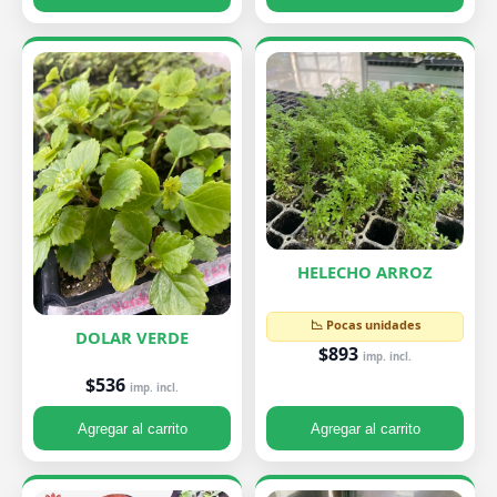
HELECHO ARROZ
📉 Pocas unidades
DOLAR VERDE
$893
imp. incl.
$536
imp. incl.
Agregar al carrito
Agregar al carrito