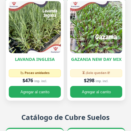
LAVANDA INGLESA
GAZANIA NEW DAY MIX
📉 Pocas unidades
⏳ ¡Solo quedan 8!
$476
$298
imp. incl.
imp. incl.
Agregar al carrito
Agregar al carrito
Catálogo de Cubre Suelos