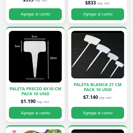
imp. incl.
$833
imp. incl.
Agregar al carrito
Agregar al carrito
PALETA BLANCA 27 CM
PALETA PRECIO 6X10 CM
PACK 10 UND
PACK 10 UND
$7.140
imp. incl.
$1.190
imp. incl.
Agregar al carrito
Agregar al carrito