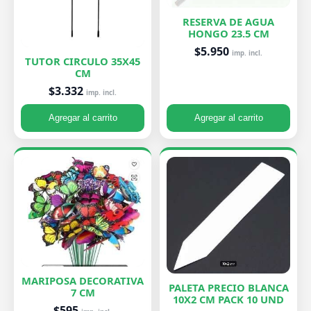
RESERVA DE AGUA
HONGO 23.5 CM
$5.950
imp. incl.
TUTOR CIRCULO 35X45
CM
$3.332
imp. incl.
Agregar al carrito
Agregar al carrito
MARIPOSA DECORATIVA
PALETA PRECIO BLANCA
7 CM
10X2 CM PACK 10 UND
$595