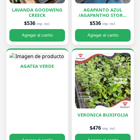
LAVANDA GOODWING
AGAPANTO AZUL
CREECK
/AGAPANTHO STORM
CLOUD
$536
$536
imp. incl.
imp. incl.
Agregar al carrito
Agregar al carrito
AGATEA VERDE
VERONICA BUXIFOLIA
$476
imp. incl.