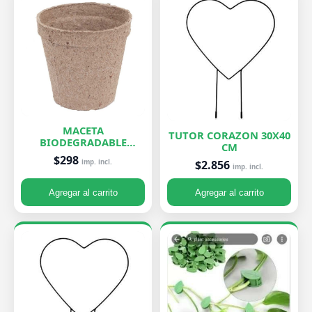
MACETA
TUTOR CORAZON 30X40
BIODEGRADABLE
CM
PEQUEÑA 7X8 CM
$298
imp. incl.
$2.856
imp. incl.
Agregar al carrito
Agregar al carrito