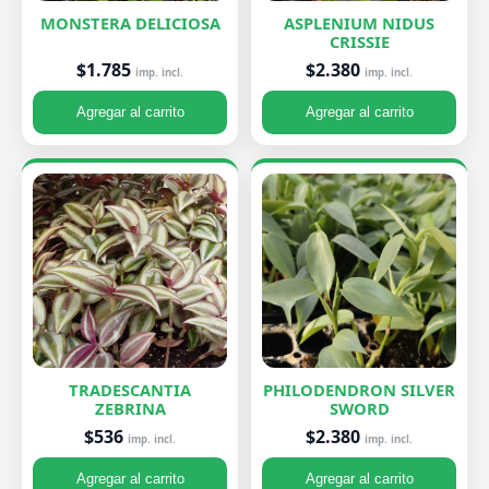
MONSTERA DELICIOSA
ASPLENIUM NIDUS
CRISSIE
$1.785
$2.380
imp. incl.
imp. incl.
Agregar al carrito
Agregar al carrito
TRADESCANTIA
PHILODENDRON SILVER
ZEBRINA
SWORD
$536
$2.380
imp. incl.
imp. incl.
Agregar al carrito
Agregar al carrito