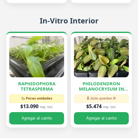
In-Vitro Interior
RAPHIDOPHORA
PHILODENDRON
TETRASPERMA
MELANOCRYSUM IN
VITRO
📉 Pocas unidades
⏳ ¡Solo quedan 8!
$13.090
$5.474
imp. incl.
imp. incl.
Agregar al carrito
Agregar al carrito