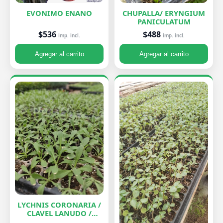
EVONIMO ENANO
CHUPALLA/ ERYNGIUM
PANICULATUM
$536
$488
imp. incl.
imp. incl.
Agregar al carrito
Agregar al carrito
LYCHNIS CORONARIA /
CLAVEL LANUDO /
ABUELA