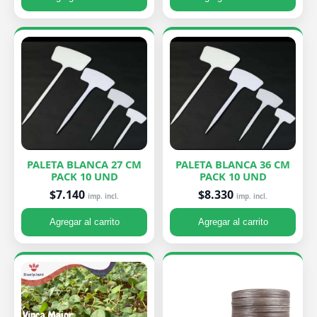
PALETA BLANCA 27 CM
PALETA BLANCA 36 CM
PACK 10 UND
PACK 10 UND
$7.140
$8.330
imp. incl.
imp. incl.
Agregar al carrito
Agregar al carrito