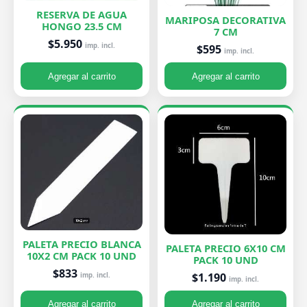
RESERVA DE AGUA
MARIPOSA DECORATIVA
HONGO 23.5 CM
7 CM
$5.950
imp. incl.
$595
imp. incl.
Agregar al carrito
Agregar al carrito
PALETA PRECIO BLANCA
PALETA PRECIO 6X10 CM
10X2 CM PACK 10 UND
PACK 10 UND
$833
$1.190
imp. incl.
imp. incl.
Agregar al carrito
Agregar al carrito