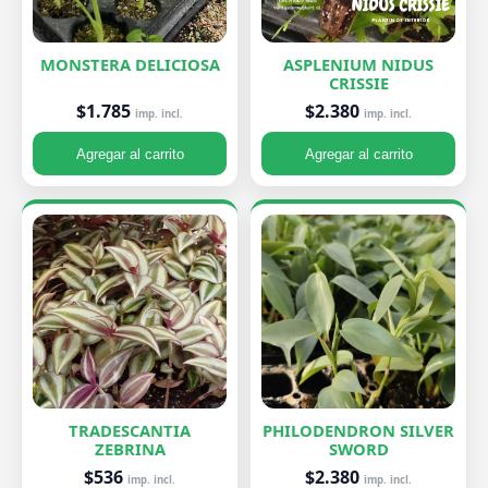
MONSTERA DELICIOSA
ASPLENIUM NIDUS
CRISSIE
$1.785
$2.380
imp. incl.
imp. incl.
Agregar al carrito
Agregar al carrito
TRADESCANTIA
PHILODENDRON SILVER
ZEBRINA
SWORD
$536
$2.380
imp. incl.
imp. incl.