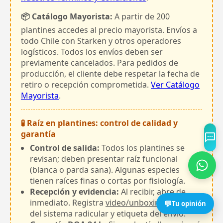
📦 Catálogo Mayorista:
A partir de 200
plantines accedes al precio mayorista. Envíos a
todo Chile con Starken y otros operadores
logísticos. Todos los envíos deben ser
previamente cancelados. Para pedidos de
producción, el cliente debe respetar la fecha de
retiro o recepción comprometida.
Ver Catálogo
Mayorista
.
🧪 Raíz en plantines: control de calidad y
garantía
Control de salida:
Todos los plantines se
revisan; deben presentar raíz funcional
(blanca o parda sana). Algunas especies
tienen raíces finas o cortas por fisiología.
Recepción y evidencia:
Al recibir, abre de
inmediato. Registra
video/unboxing
y fotos
💬
Tu opinión
del sistema radicular y etiqueta del envío.