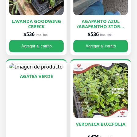
LAVANDA GOODWING
AGAPANTO AZUL
CREECK
/AGAPANTHO STORM
CLOUD
$536
$536
imp. incl.
imp. incl.
Agregar al carrito
Agregar al carrito
AGATEA VERDE
VERONICA BUXIFOLIA
$476