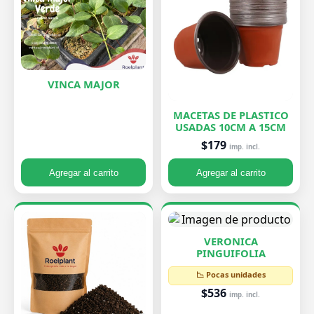
VINCA MAJOR
MACETAS DE PLASTICO
USADAS 10CM A 15CM
$179
imp. incl.
Agregar al carrito
Agregar al carrito
VERONICA
PINGUIFOLIA
📉 Pocas unidades
$536
imp. incl.