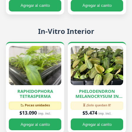
Agregar al carrito
Agregar al carrito
In-Vitro Interior
RAPHIDOPHORA
PHILODENDRON
TETRASPERMA
MELANOCRYSUM IN
VITRO
📉 Pocas unidades
⏳ ¡Solo quedan 8!
$13.090
$5.474
imp. incl.
imp. incl.
Agregar al carrito
Agregar al carrito