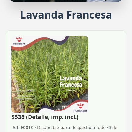
Lavanda Francesa
Plantines de Veronica Brillantísim
Pl
Belleza y color en tu jardín
Exub
$536 (Detalle, imp. incl.)
Ref: E0010 · Disponible para despacho a todo Chile