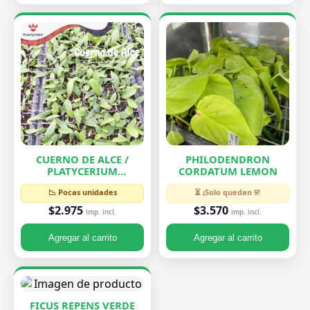
CUERNO DE ALCE /
PHILODENDRON
PLATYCERIUM
CORDATUM LEMON
BIFURCATUM
📉 Pocas unidades
⏳ ¡Solo quedan 9!
$2.975
$3.570
imp. incl.
imp. incl.
Agregar al carrito
Agregar al carrito
FICUS REPENS VERDE