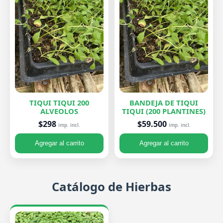
TIQUI TIQUI 200
BANDEJA DE TIQUI
ALVEOLOS
TIQUI (200 PLANTINES)
$298
$59.500
imp. incl.
imp. incl.
Agregar al carrito
Agregar al carrito
Catálogo de Hierbas