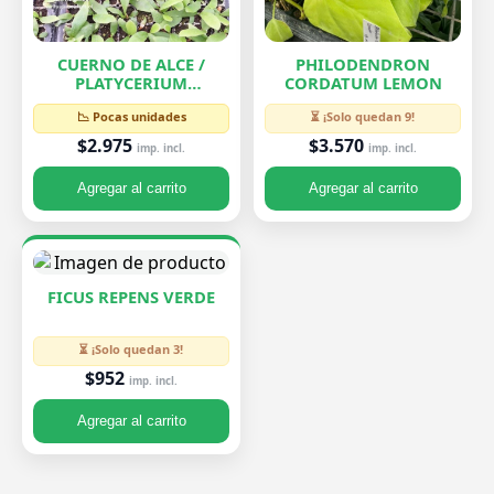
CUERNO DE ALCE /
PHILODENDRON
PLATYCERIUM
CORDATUM LEMON
BIFURCATUM
📉 Pocas unidades
⏳ ¡Solo quedan 9!
$2.975
$3.570
imp. incl.
imp. incl.
Agregar al carrito
Agregar al carrito
FICUS REPENS VERDE
⏳ ¡Solo quedan 3!
$952
imp. incl.
Agregar al carrito