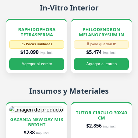
In-Vitro Interior
RAPHIDOPHORA
PHILODENDRON
TETRASPERMA
MELANOCRYSUM IN
VITRO
📉 Pocas unidades
⏳ ¡Solo quedan 8!
$13.090
$5.474
imp. incl.
imp. incl.
Agregar al carrito
Agregar al carrito
Insumos y Materiales
TUTOR CIRCULO 30X40
CM
GAZANIA NEW DAY MIX
BRIGHT
$2.856
imp. incl.
$238
imp. incl.