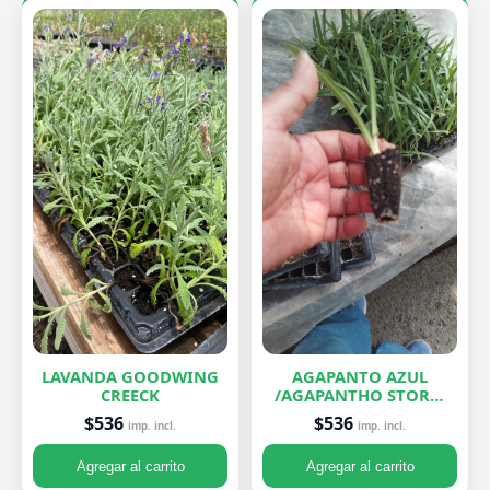
LAVANDA GOODWING
AGAPANTO AZUL
CREECK
/AGAPANTHO STORM
CLOUD
$536
$536
imp. incl.
imp. incl.
Agregar al carrito
Agregar al carrito