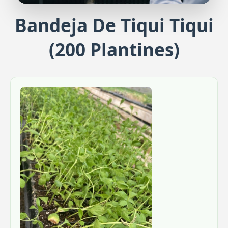
Bandeja De Tiqui Tiqui
Plantines de Veronica Brillantísim
Pl
(200 Plantines)
Belleza y color en tu jardín
Exub