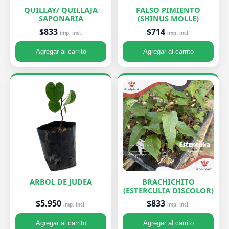
QUILLAY/ QUILLAJA
FALSO PIMIENTO
SAPONARIA
(SHINUS MOLLE)
$833
$714
imp. incl.
imp. incl.
Agregar al carrito
Agregar al carrito
ARBOL DE JUDEA
BRACHICHITO
(ESTERCULIA DISCOLOR)
$5.950
$833
imp. incl.
imp. incl.
Agregar al carrito
Agregar al carrito