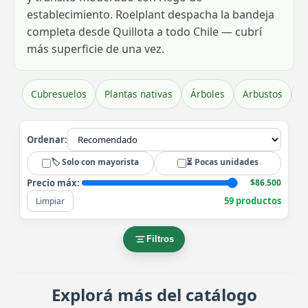
establecimiento. Roelplant despacha la bandeja
completa desde Quillota a todo Chile — cubrí
más superficie de una vez.
Cubresuelos
Plantas nativas
Árboles
Arbustos
H
Ordenar:
🏷️ Solo con mayorista
⏳ Pocas unidades
Precio máx:
$86.500
59 productos
Limpiar
Filtros
Explorá más del catálogo