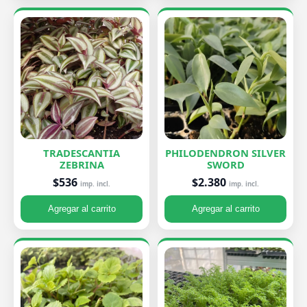
TRADESCANTIA
PHILODENDRON SILVER
ZEBRINA
SWORD
$536
$2.380
imp. incl.
imp. incl.
Agregar al carrito
Agregar al carrito