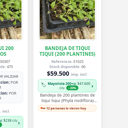
UI 200
BANDEJA DE TIQUI
LOS
TIQUI (200 PLANTINES)
S0307
Referencia:
E1025
ble:
475
Stock disponible:
60
$59.500
imp. incl.
R VALIDAR
cion:
POR
Mayorista 200+u
: $47.600
🏷️
›
R
c/u
−20%
cion:
POR
Bandeja de 200 plantines de
R
tiqui tiqui (Phyla nodiflora)
propagados por esqueje
👀 12 personas lo vieron hoy
 incl.
enraizado, listos para
trasplantar. Es…
u
: $238 c/u
›
%