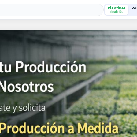
Plantines
Po
desde 5 u