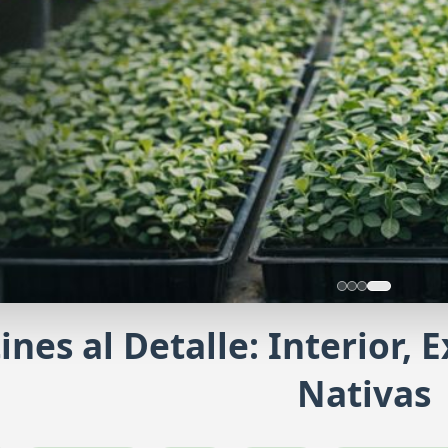
ines al Detalle: Interior, 
ducción con nosotros
Nativas
icita una producción a medida