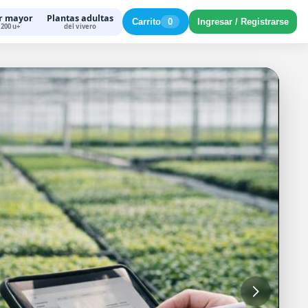
r mayor
Plantas adultas
Carrito
0
Ingresar / Registrarse
200 u+
del vivero