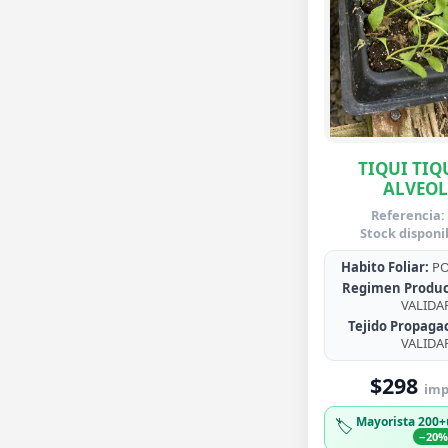
TIQUI TIQ
ALVEO
Referencia:
Stock disponi
Habito Foliar:
PO
Regimen Produc
VALIDA
Tejido Propaga
VALIDA
$298
imp.
Mayorista 200+
🏷️
−20