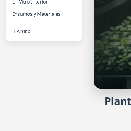
In-Vitro Interior
Insumos y Materiales
↑ Arriba
Plant
Haz tu pro
Regístrate y sol