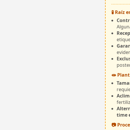
🧪 Raíz 
Contr
Alguna
Recep
etique
Garan
evide
Exclu
poster
🧫 Plan
Tamañ
requi
Aclim
fertil
Alter
time 
📷 Proc