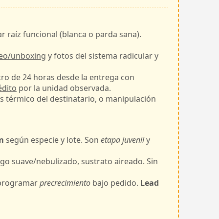
r raíz funcional (blanca o parda sana).
deo/unboxing
y fotos del sistema radicular y
tro de 24 horas desde la entrega con
édito
por la unidad observada.
s térmico del destinatario, o manipulación
m
según especie y lote. Son
etapa juvenil
y
o suave/nebulizado, sustrato aireado. Sin
 programar
precrecimiento
bajo pedido.
Lead