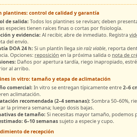
en plantines: control de calidad y garantía
ol de salida:
Todos los plantines se revisan; deben presenta
s especies tienen raíces finas o cortas por fisiología.
ción y evidencia:
Al recibir, abre de inmediato. Registra
vi
ta del envío.
tía DOA 24 h:
Si un plantín llega
sin raíz viable
, reporta den
ncia. Opciones:
reposición
en la próxima salida o
nota de cr
siones:
Daños por apertura tardía, riego inapropiado, estré
ior al arribo.
tines in vitro: tamaño y etapa de aclimatación
o comercial:
In vitro se entregan típicamente entre
2–6 c
eren aclimatación.
atación recomendada (2–4 semanas):
Sombra 50–60%, rieg
izar la primera semana; luego dosis bajas.
nativas de tamaño:
Si necesitas mayor tamaño, podemos
estimado: 6–10 semanas
sujeto a especie y cupo.
edimiento de recepción