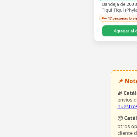
Bandeja de 200 a
Tiqui Tiqui (Phyl
en plantín/alm
👀 17 personas lo v
formato profesi
cubrir sup
Agregar al c
📌 Not
🌿 Catál
envíos d
nuestro
📦 Catá
otros op
cliente 