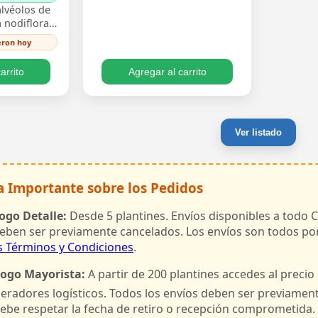
lvéolos de
a nodiflora)
ácigo, el
ieron hoy
onal para
erf…
arrito
Agregar al carrito
Ver listado
a Importante sobre los Pedidos
ogo Detalle:
Desde 5 plantines. Envíos disponibles a todo C
eben ser previamente cancelados. Los envíos son todos por
s Términos y Condiciones
.
logo Mayorista:
A partir de 200 plantines accedes al precio
eradores logísticos. Todos los envíos deben ser previamen
debe respetar la fecha de retiro o recepción comprometida.