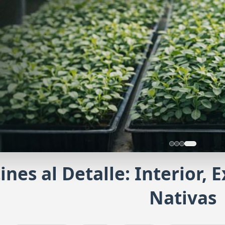
ines al Detalle: Interior, 
ducción con nosotros
Nativas
icita una producción a medida