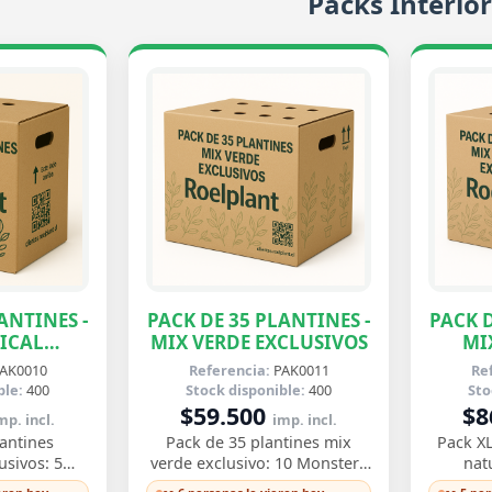
Packs Interior
ANTINES -
PACK DE 35 PLANTINES -
PACK D
ICAL
MIX VERDE EXCLUSIVOS
MI
VOS
AK0010
Referencia:
PAK0011
Re
ble:
400
Stock disponible:
400
Sto
$59.500
$8
mp. incl.
imp. incl.
antines
Pack de 35 plantines mix
Pack XL
usivos: 5
verde exclusivo: 10 Monstera
nat
ciosa, 5
Deliciosa, 10 Asplenium, 10
Delici