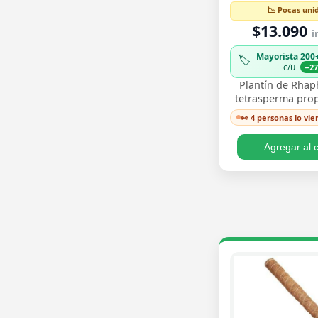
📉 Pocas uni
$13.090
i
Mayorista 200
🏷️
c/u
−2
Plantín de Rha
tetrasperma pro
esqueje enrai
👀 4 personas lo vie
trepadora de m
mundo del cole
Agregar al c