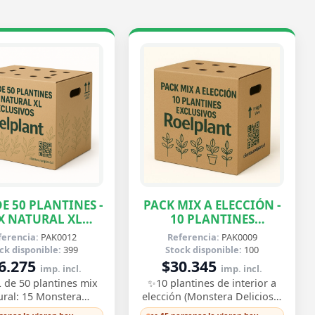
E 50 PLANTINES -
PACK MIX A ELECCIÓN -
X NATURAL XL
10 PLANTINES
EXCLUSIVOS
EXCLUSIVOS
ferencia:
PAK0012
Referencia:
PAK0009
ck disponible:
399
Stock disponible:
100
6.275
$30.345
imp. incl.
imp. incl.
 de 50 plantines mix
✨10 plantines de interior a
ural: 15 Monstera
elección (Monstera Deliciosa,
osa, 15 Epipremnum
Epipremnum Pinnatum