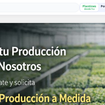
Plantines
Po
desde 5 u