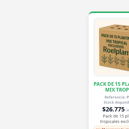
PACK DE 15 PL
MIX TROP
EXCLUSI
Referencia:
P
Stock disponi
$26.775
i
Pack de 15 pl
tropicales excl
Monstera Deli