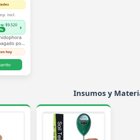
dades
mp. incl.
+u
: $9.520
›
7%
phidophora
pagado por
zado, la
ron hoy
oda en el
ccionism…
arrito
Insumos y Materi