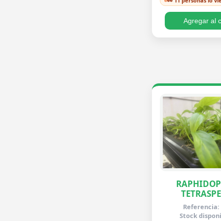
👀 11 personas lo v
Philodendron 
Lemon y 5 Asple
Agregar al c
Se…
RAPHIDO
TETRASP
Referencia:
Stock disponi