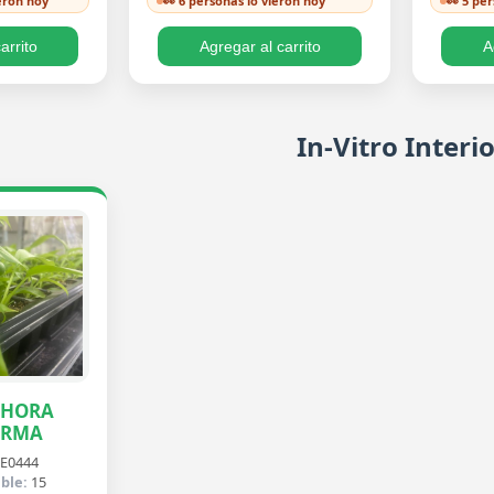
ieron hoy
👀 6 personas lo vieron hoy
👀 5 pe
Cordatum
Philodendron Cordatum
Pinnat
nium Nidus.
Lemon y 5 extra…
Cord
arrito
Agregar al carrito
A
In-Vitro Interi
PHORA
ERMA
E0444
ble:
15