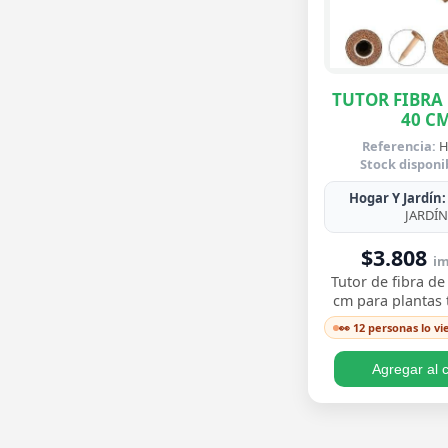
TUTOR FIBRA
40 C
Referencia:
H
Stock disponi
Hogar Y Jardín:
JARDÍN
$3.808
im
Tutor de fibra de
cm para plantas
como mons
👀 12 personas lo v
philodendron y 
fibra retiene 
Agregar al c