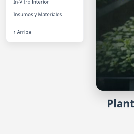
In-Vitro Interior
Insumos y Materiales
↑ Arriba
Plant
Haz tu pro
Regístrate y sol