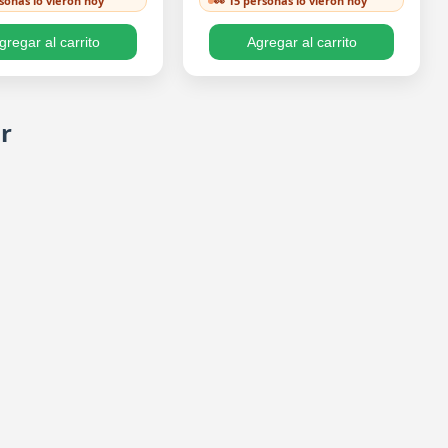
rsonas lo vieron hoy
👀 15 personas lo vieron hoy
um, 10 Philodendron
Variegata, Cordatum Lemon,
atum y 10 extra…
Asplenium,) ✨…
gregar al carrito
Agregar al carrito
or