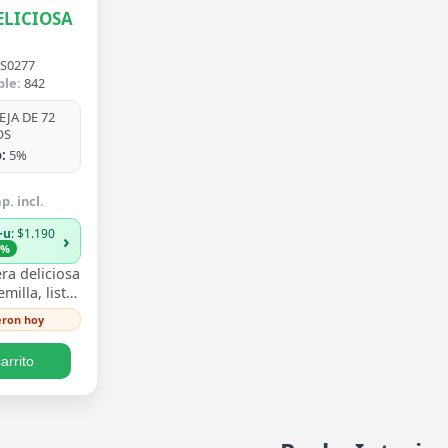
LICIOSA
S0277
ble:
842
JA DE 72
OS
:
5%
p. incl.
+u
: $1.190
›
3%
ra deliciosa
illa, listo
y ver crecer
ieron hoy
s perforadas
arrito