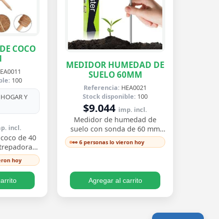
 DE COCO
M
MEDIDOR HUMEDAD DE
EA0011
SUELO 60MM
ble:
100
Referencia:
HEA0021
Stock disponible:
100
HOGAR Y
$9.044
imp. incl.
Medidor de humedad de
p. incl.
suelo con sonda de 60 mm
 coco de 40
que indica al instante si tu
👀 6 personas lo vieron hoy
 trepadoras
planta necesita riego — sin
tera,
pilas ni config…
ieron hoy
potos. La
humedad y…
arrito
Agregar al carrito