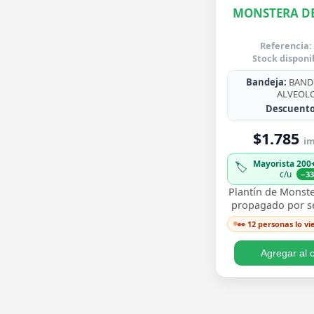
MONSTERA DE
Referencia:
Stock disponi
Bandeja:
BANDE
ALVEOL
Descuento
$1.785
im
Mayorista 200
🏷️
c/u
−3
Plantín de Monste
propagado por sem
para trasplantar 
👀 12 personas lo v
sus icónicas hoja
…
Agregar al c