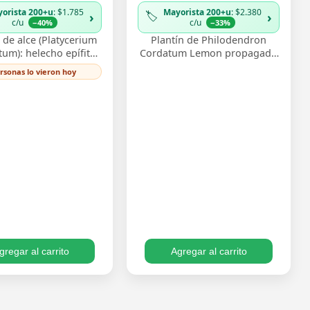
orista 200+u
: $1.785
Mayorista 200+u
: $2.380
🏷️
›
›
c/u
c/u
−40%
−33%
de alce (Platycerium
Plantín de Philodendron
tum): helecho epífito
Cordatum Lemon propagado
ndas que recuerdan
por esqueje enraizado,
ersonas lo vieron hoy
as de ciervo, muy
vigoroso y listo para
corativo monta…
trasplantar. Su follaje c…
gregar al carrito
Agregar al carrito