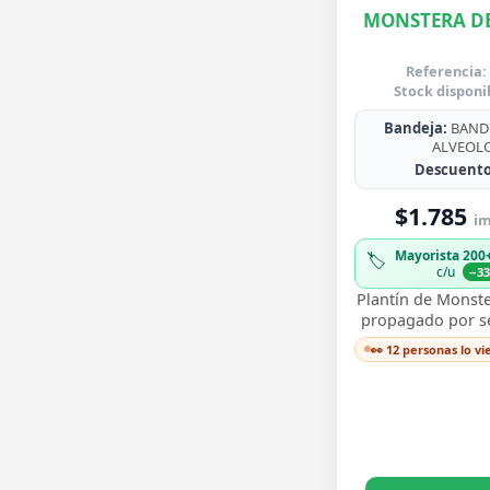
MONSTERA DE
Referencia:
Stock disponi
Bandeja:
BANDE
ALVEOL
Descuento
$1.785
im
Mayorista 200
🏷️
c/u
−3
Plantín de Monste
propagado por sem
para trasplantar 
👀 12 personas lo v
sus icónicas hoja
…