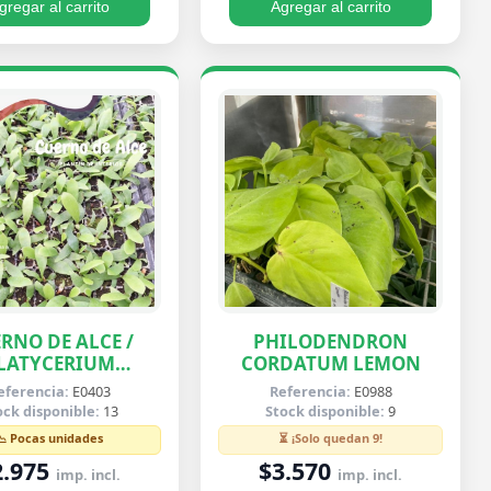
gregar al carrito
Agregar al carrito
RNO DE ALCE /
PHILODENDRON
LATYCERIUM
CORDATUM LEMON
IFURCATUM
eferencia:
E0403
Referencia:
E0988
ock disponible:
13
Stock disponible:
9
📉 Pocas unidades
⏳ ¡Solo quedan 9!
2.975
$3.570
imp. incl.
imp. incl.