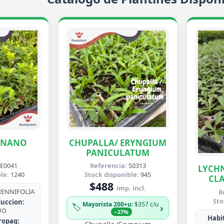
ENANO
CHUPALLA/ ERYNGIUM
PANICULATUM
E0041
Referencia:
S0313
LYCHN
le:
1240
Stock disponible:
945
CLA
$488
imp. incl.
ENNIFOLIA
R
Sto
uccion:
Mayorista 200+u
: $357 c/u
🏷️
›
UO
−27%
Habit
ropag: