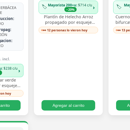
Mayorista 200+u
: $714 c/u
May
🏷️
🏷️
›
ERBÁCEA
−20%
E
Plantín de Helecho Arroz
Cuerno 
uccion:
propagado por esqueje
bifurca
UO
enraizado, con delicadas
de fro
ropag:
👀 12 personas lo vieron hoy
👀 13 p
frondas finamente divididas
ast
CIÓN
que aportan textura…
de
gacion:
EO
 incl.
u
: $238 c/u
›
%
ar verde
 esqueje
n hojas
ron hoy
 un verde
iento trepa…
arrito
Agregar al carrito
A