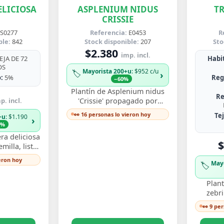
LICIOSA
ASPLENIUM NIDUS
T
CRISSIE
S0277
Referencia:
E0453
R
ble:
842
Stock disponible:
207
Sto
$2.380
imp. incl.
JA DE 72
Habit
OS
Mayorista 200+u
: $952 c/u
🏷️
›
:
5%
Reg
−60%
Plantín de Asplenium nidus
Re
p. incl.
'Crissie' propagado por
esqueje enraizado, con
👀 16 personas lo vieron hoy
Te
+u
: $1.190
›
frondas de bordes ondulados
3%
y festoneados que…
ra deliciosa
$
illa, listo
y ver crecer
ieron hoy
May
🏷️
s perforadas
Plant
zebr
esquej
👀 9 pe
llamati
ton