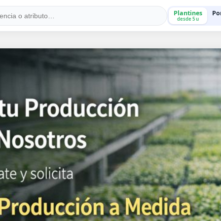
Plantines
Po
desde 5 u