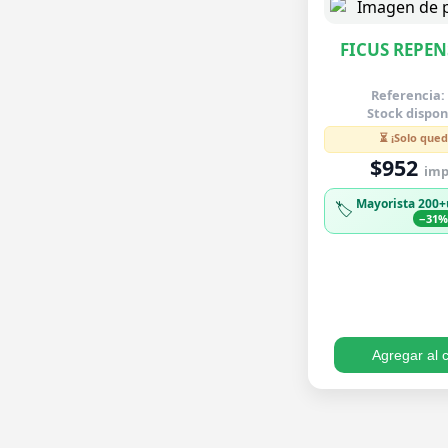
FICUS REPEN
Referencia:
Stock dispon
⏳ ¡Solo qued
$952
imp.
Mayorista 200+
🏷️
−31
Agregar al c