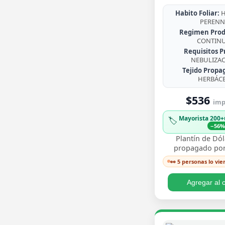
Habito Foliar:
H
PERENN
Regimen Prod
CONTIN
Requisitos P
NEBULIZA
Tejido Propa
HERBÁC
$536
imp.
Mayorista 200+
🏷️
−56
Plantín de Dól
propagado por
enraizado, co
👀 5 personas lo vie
redondeadas de
brillante y crecim
Agregar al c