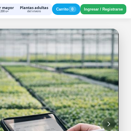
r mayor
Plantas adultas
Carrito
0
Ingresar / Registrarse
200 u+
del vivero