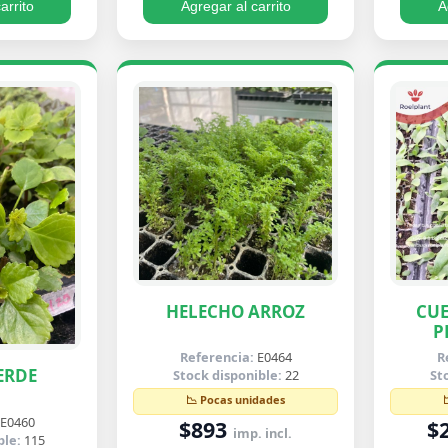
arrito
Agregar al carrito
A
HELECHO ARROZ
CUE
P
B
Referencia:
E0464
R
ERDE
Stock disponible:
22
St
📉 Pocas unidades
E0460
$893
$
imp. incl.
ble:
115