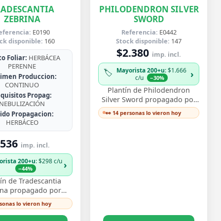
RADESCANTIA
PHILODENDRON SILVER
ZEBRINA
SWORD
eferencia:
E0190
Referencia:
E0442
ck disponible:
160
Stock disponible:
147
$2.380
imp. incl.
o Foliar:
HERBÁCEA
PERENNE
Mayorista 200+u
: $1.666
🏷️
›
imen Produccion:
c/u
−30%
CONTINUO
Plantín de Philodendron
quisitos Propag:
Silver Sword propagado por
NEBULIZACIÓN
esqueje ya enraizado, con
👀 14 personas lo vieron hoy
jido Propagacion:
hojas lanceoladas de un
HERBÁCEO
plateado metálico …
536
imp. incl.
orista 200+u
: $298 c/u
›
−44%
ín de Tradescantia
ina propagado por
e enraizado, con ese
rsonas lo vieron hoy
vo follaje bicolor de
os morado y pl…