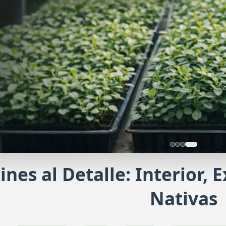
ines al Detalle: Interior, 
Haz tu producci
Nativas
Regístrate y solicita una