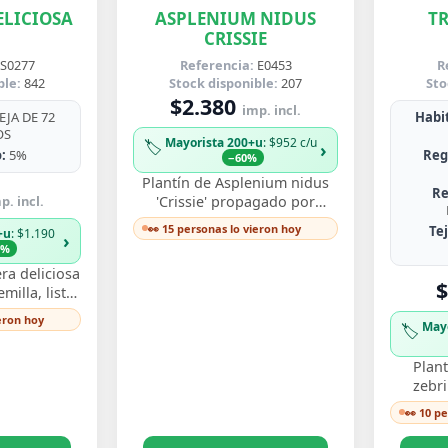
LICIOSA
ASPLENIUM NIDUS
T
CRISSIE
S0277
Referencia:
E0453
R
ble:
842
Stock disponible:
207
Sto
$2.380
imp. incl.
JA DE 72
Habit
OS
Mayorista 200+u
: $952 c/u
🏷️
›
:
5%
Reg
−60%
Plantín de Asplenium nidus
Re
p. incl.
'Crissie' propagado por
esqueje enraizado, con
👀 15 personas lo vieron hoy
Te
+u
: $1.190
›
frondas de bordes ondulados
3%
y festoneados que…
ra deliciosa
$
illa, listo
y ver crecer
ieron hoy
May
🏷️
s perforadas
Plant
zebr
esquej
👀 10 p
llamati
ton