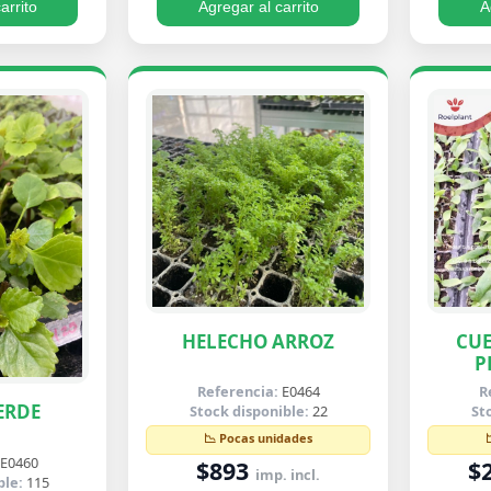
arrito
Agregar al carrito
A
HELECHO ARROZ
CUE
P
B
Referencia:
E0464
R
ERDE
Stock disponible:
22
St
📉 Pocas unidades
E0460
$893
$
imp. incl.
ble:
115