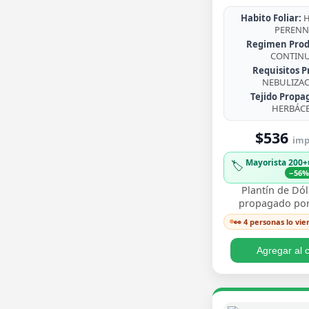
Habito Foliar:
H
PERENN
Regimen Prod
CONTIN
Requisitos P
NEBULIZA
Tejido Propa
HERBÁC
$536
imp.
Mayorista 200+
🏷️
−56
Plantín de Dól
propagado por
enraizado, co
👀 4 personas lo vie
redondeadas de
brillante y crecim
Agregar al c