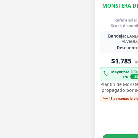
MONSTERA DE
Referencia:
Stock disponi
Bandeja:
BANDE
ALVEOL
Descuento
$1.785
im
Mayorista 200
🏷️
c/u
−3
Plantín de Monste
propagado por sem
para trasplantar 
👀 13 personas lo v
sus icónicas hoja
…