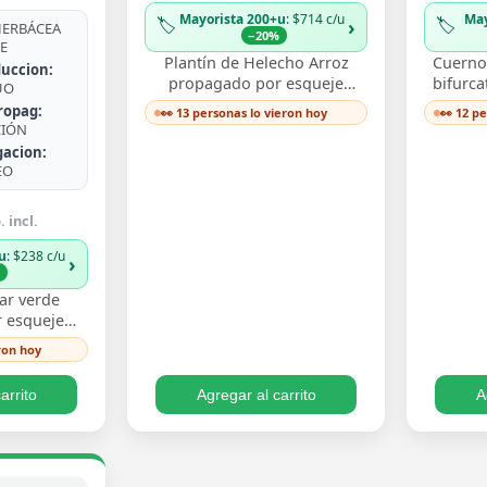
Mayorista 200+u
: $714 c/u
May
🏷️
🏷️
›
ERBÁCEA
−20%
E
Plantín de Helecho Arroz
Cuerno 
uccion:
propagado por esqueje
bifurca
UO
enraizado, con delicadas
de fro
ropag:
👀 13 personas lo vieron hoy
👀 12 p
frondas finamente divididas
ast
CIÓN
que aportan textura…
de
gacion:
EO
 incl.
u
: $238 c/u
›
%
ar verde
 esqueje
n hojas
ron hoy
 un verde
iento trepa…
arrito
Agregar al carrito
A