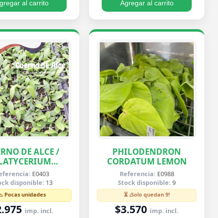
gregar al carrito
Agregar al carrito
RNO DE ALCE /
PHILODENDRON
LATYCERIUM
CORDATUM LEMON
IFURCATUM
eferencia:
E0403
Referencia:
E0988
ock disponible:
13
Stock disponible:
9
📉 Pocas unidades
⏳ ¡Solo quedan 9!
2.975
$3.570
imp. incl.
imp. incl.