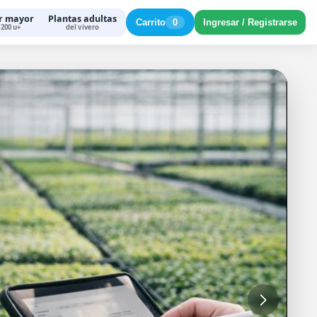
r mayor
Plantas adultas
Carrito
0
Ingresar / Registrarse
200 u+
del vivero