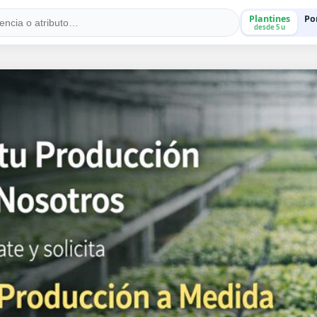
Plantines
Po
desde 5 u