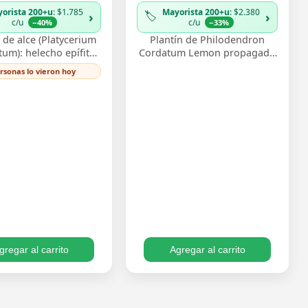
orista 200+u
: $1.785
Mayorista 200+u
: $2.380
🏷️
›
›
c/u
c/u
−40%
−33%
de alce (Platycerium
Plantín de Philodendron
tum): helecho epífito
Cordatum Lemon propagado
ndas que recuerdan
por esqueje enraizado,
ersonas lo vieron hoy
as de ciervo, muy
vigoroso y listo para
corativo monta…
trasplantar. Su follaje c…
gregar al carrito
Agregar al carrito