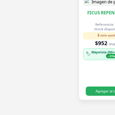
FICUS REPEN
Referencia:
Stock dispon
⏳ ¡Solo qued
$952
imp.
Mayorista 200+
🏷️
−31
Agregar al c