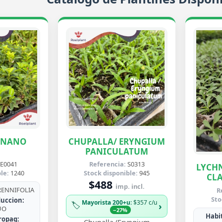
ENANO
CHUPALLA/ ERYNGIUM
PANICULATUM
E0041
Referencia:
S0313
LYCHN
le:
1240
Stock disponible:
945
CLA
$488
imp. incl.
ENNIFOLIA
R
Sto
uccion:
Mayorista 200+u
: $357 c/u
🏷️
›
UO
−27%
Habit
ropag: