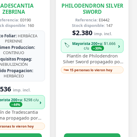
RADESCANTIA
PHILODENDRON SILVER
ZEBRINA
SWORD
eferencia:
E0190
Referencia:
E0442
ck disponible:
160
Stock disponible:
147
$2.380
imp. incl.
o Foliar:
HERBÁCEA
PERENNE
Mayorista 200+u
: $1.666
🏷️
›
imen Produccion:
c/u
−30%
CONTINUO
Plantín de Philodendron
quisitos Propag:
Silver Sword propagado por
NEBULIZACIÓN
esqueje ya enraizado, con
👀 15 personas lo vieron hoy
jido Propagacion:
hojas lanceoladas de un
HERBÁCEO
plateado metálico …
536
imp. incl.
orista 200+u
: $298 c/u
›
−44%
ín de Tradescantia
ina propagado por
e enraizado, con ese
ersonas lo vieron hoy
vo follaje bicolor de
os morado y pl…