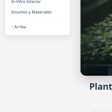
In-Vitro Interior
Insumos y Materiales
↑ Arriba
Plant
Haz tu pro
Regístrate y sol