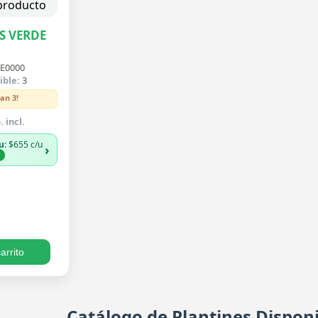
S VERDE
E0000
ible:
3
an 3!
 incl.
u
: $655 c/u
›
%
arrito
Catálogo de Plantines Disponi