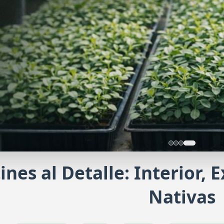
ines al Detalle: Interior, 
ducción con nosotros
Nativas
icita una producción a medida