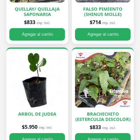
QUILLAY/ QUILLAJA
FALSO PIMIENTO
SAPONARIA
(SHINUS MOLLE)
$833
$714
imp. incl.
imp. incl.
Agregar al carrito
Agregar al carrito
ARBOL DE JUDEA
BRACHICHITO
(ESTERCULIA DISCOLOR)
$5.950
$833
imp. incl.
imp. incl.
Agregar al carrito
Agregar al carrito