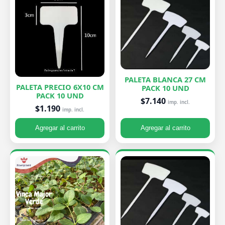
PALETA BLANCA 27 CM
PALETA PRECIO 6X10 CM
PACK 10 UND
PACK 10 UND
$7.140
imp. incl.
$1.190
imp. incl.
Agregar al carrito
Agregar al carrito