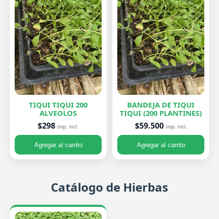
TIQUI TIQUI 200
BANDEJA DE TIQUI
ALVEOLOS
TIQUI (200 PLANTINES)
$298
$59.500
imp. incl.
imp. incl.
Agregar al carrito
Agregar al carrito
Catálogo de Hierbas