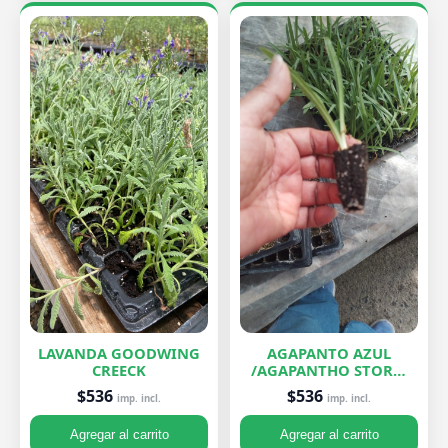
LAVANDA GOODWING
AGAPANTO AZUL
CREECK
/AGAPANTHO STORM
CLOUD
$536
$536
imp. incl.
imp. incl.
Agregar al carrito
Agregar al carrito