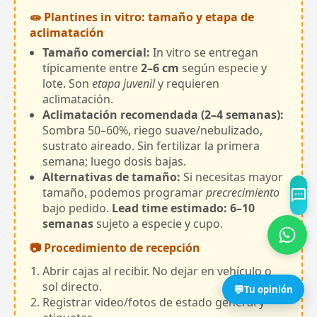
🧫 Plantines in vitro: tamaño y etapa de
aclimatación
Tamaño comercial:
In vitro se entregan
típicamente entre
2–6 cm
según especie y
lote. Son
etapa juvenil
y requieren
aclimatación.
Aclimatación recomendada (2–4 semanas):
Sombra 50–60%, riego suave/nebulizado,
sustrato aireado. Sin fertilizar la primera
semana; luego dosis bajas.
Alternativas de tamaño:
Si necesitas mayor
tamaño, podemos programar
precrecimiento
bajo pedido.
Lead time estimado: 6–10
semanas
sujeto a especie y cupo.
📷 Procedimiento de recepción
Abrir cajas al recibir. No dejar en vehículo o
sol directo.
💬
Tu opinión
Registrar video/fotos de estado general y