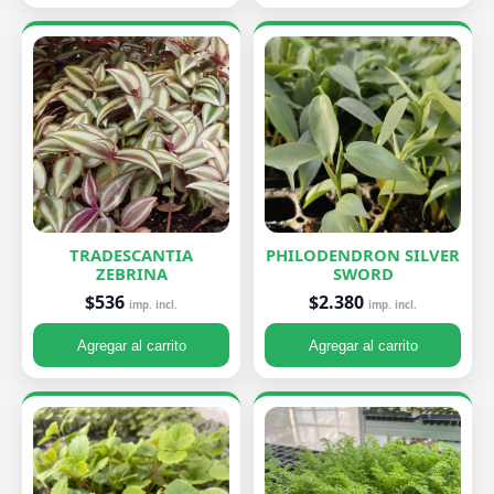
TRADESCANTIA
PHILODENDRON SILVER
ZEBRINA
SWORD
$536
$2.380
imp. incl.
imp. incl.
Agregar al carrito
Agregar al carrito