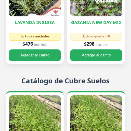
LAVANDA INGLESA
GAZANIA NEW DAY MIX
📉 Pocas unidades
⏳ ¡Solo quedan 8!
$476
$298
imp. incl.
imp. incl.
Agregar al carrito
Agregar al carrito
Catálogo de Cubre Suelos