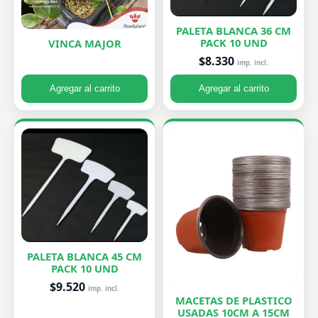
PALETA BLANCA 36 CM
PACK 10 UND
VINCA MAJOR
$8.330
imp. incl.
Agregar al carrito
Agregar al carrito
PALETA BLANCA 45 CM
PACK 10 UND
$9.520
imp. incl.
MACETAS DE PLASTICO
USADAS 10CM A 15CM