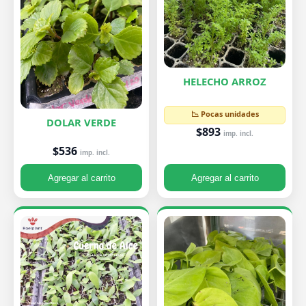
HELECHO ARROZ
📉 Pocas unidades
DOLAR VERDE
$893
imp. incl.
$536
imp. incl.
Agregar al carrito
Agregar al carrito