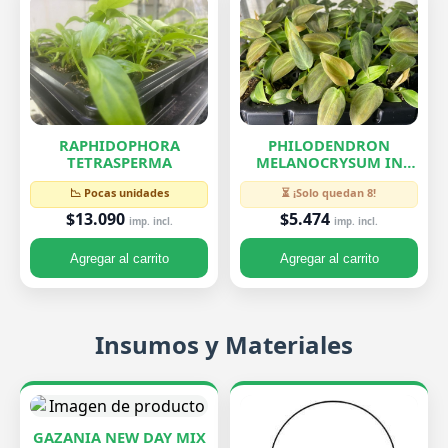
RAPHIDOPHORA
PHILODENDRON
TETRASPERMA
MELANOCRYSUM IN
VITRO
📉 Pocas unidades
⏳ ¡Solo quedan 8!
$13.090
$5.474
imp. incl.
imp. incl.
Agregar al carrito
Agregar al carrito
Insumos y Materiales
GAZANIA NEW DAY MIX