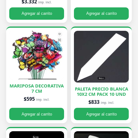
$3.332
imp. incl.
Agregar al carrito
Agregar al carrito
MARIPOSA DECORATIVA
PALETA PRECIO BLANCA
7 CM
10X2 CM PACK 10 UND
$595
imp. incl.
$833
imp. incl.
Agregar al carrito
Agregar al carrito