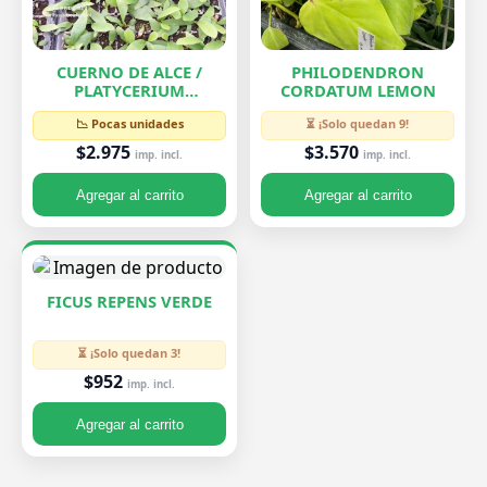
CUERNO DE ALCE /
PHILODENDRON
PLATYCERIUM
CORDATUM LEMON
BIFURCATUM
📉 Pocas unidades
⏳ ¡Solo quedan 9!
$2.975
$3.570
imp. incl.
imp. incl.
Agregar al carrito
Agregar al carrito
FICUS REPENS VERDE
⏳ ¡Solo quedan 3!
$952
imp. incl.
Agregar al carrito