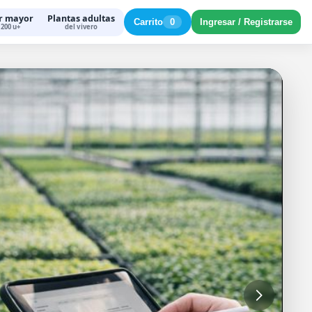
r mayor
Plantas adultas
Carrito
0
Ingresar / Registrarse
200 u+
del vivero