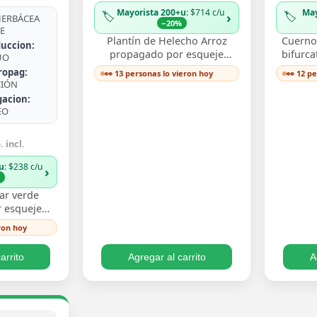
Mayorista 200+u
: $714 c/u
May
🏷️
🏷️
›
ERBÁCEA
−20%
E
Plantín de Helecho Arroz
Cuerno 
uccion:
propagado por esqueje
bifurca
UO
enraizado, con delicadas
de fro
ropag:
👀 13 personas lo vieron hoy
👀 12 p
frondas finamente divididas
ast
CIÓN
que aportan textura…
de
gacion:
EO
 incl.
u
: $238 c/u
›
%
ar verde
 esqueje
n hojas
ron hoy
 un verde
iento trepa…
arrito
Agregar al carrito
A