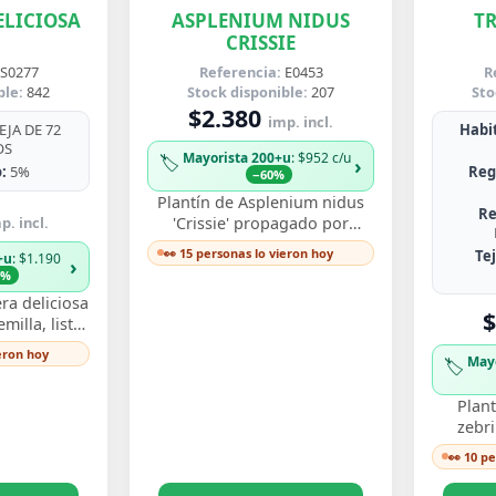
LICIOSA
ASPLENIUM NIDUS
T
CRISSIE
S0277
Referencia:
E0453
R
ble:
842
Stock disponible:
207
Sto
$2.380
imp. incl.
JA DE 72
Habit
OS
Mayorista 200+u
: $952 c/u
🏷️
›
:
5%
Reg
−60%
Plantín de Asplenium nidus
Re
p. incl.
'Crissie' propagado por
esqueje enraizado, con
👀 15 personas lo vieron hoy
Te
+u
: $1.190
›
frondas de bordes ondulados
3%
y festoneados que…
ra deliciosa
$
illa, listo
y ver crecer
ieron hoy
May
🏷️
s perforadas
Plant
zebr
esquej
👀 10 p
llamati
ton