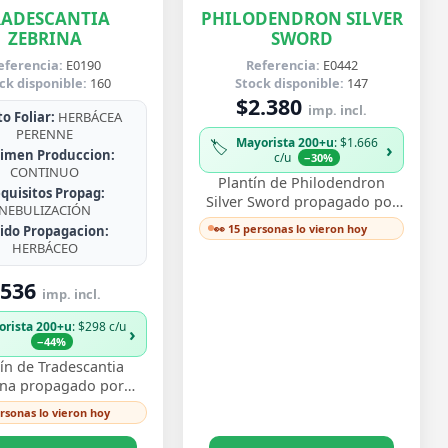
RADESCANTIA
PHILODENDRON SILVER
ZEBRINA
SWORD
eferencia:
E0190
Referencia:
E0442
ck disponible:
160
Stock disponible:
147
$2.380
imp. incl.
o Foliar:
HERBÁCEA
PERENNE
Mayorista 200+u
: $1.666
🏷️
›
imen Produccion:
c/u
−30%
CONTINUO
Plantín de Philodendron
quisitos Propag:
Silver Sword propagado por
NEBULIZACIÓN
esqueje ya enraizado, con
👀 15 personas lo vieron hoy
jido Propagacion:
hojas lanceoladas de un
HERBÁCEO
plateado metálico …
536
imp. incl.
orista 200+u
: $298 c/u
›
−44%
ín de Tradescantia
ina propagado por
e enraizado, con ese
ersonas lo vieron hoy
vo follaje bicolor de
os morado y pl…