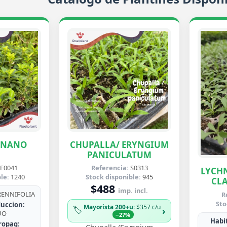
ENANO
CHUPALLA/ ERYNGIUM
PANICULATUM
E0041
Referencia:
S0313
LYCHN
le:
1240
Stock disponible:
945
CLA
$488
imp. incl.
ENNIFOLIA
R
Sto
uccion:
Mayorista 200+u
: $357 c/u
🏷️
›
UO
−27%
Habit
ropag: