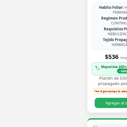
Habito Foliar:
H
PERENN
Regimen Prod
CONTIN
Requisitos P
NEBULIZA
Tejido Propa
HERBÁC
$536
imp.
Mayorista 200+
🏷️
−56
Plantín de Dól
propagado por
enraizado, co
👀 4 personas lo vie
redondeadas de
brillante y crecim
Agregar al c