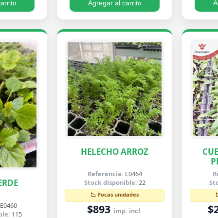
arrito
Agregar al carrito
A
HELECHO ARROZ
CUE
P
B
Referencia:
E0464
R
ERDE
Stock disponible:
22
St
📉 Pocas unidades
E0460
$893
$
imp. incl.
ble:
115