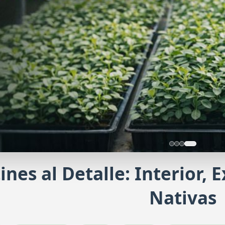
ines al Detalle: Interior, 
Plantines Veronica buxifolia
Nativas
Exuberante y resistente