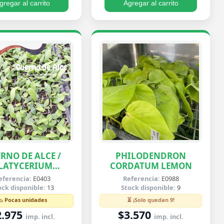
gregar al carrito
Agregar al carrito
RNO DE ALCE /
PHILODENDRON
LATYCERIUM
CORDATUM LEMON
IFURCATUM
eferencia:
E0403
Referencia:
E0988
ock disponible:
13
Stock disponible:
9
📉 Pocas unidades
⏳ ¡Solo quedan 9!
2.975
$3.570
imp. incl.
imp. incl.