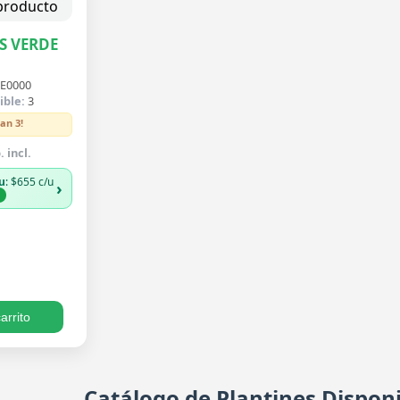
S VERDE
E0000
ible:
3
an 3!
 incl.
u
: $655 c/u
›
%
arrito
Catálogo de Plantines Disponi