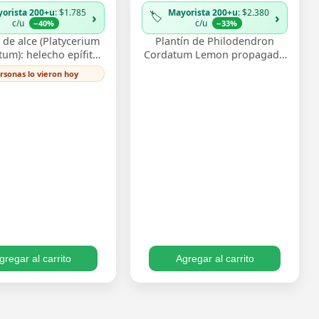
orista 200+u
: $1.785
Mayorista 200+u
: $2.380
🏷️
›
›
c/u
c/u
−40%
−33%
de alce (Platycerium
Plantín de Philodendron
tum): helecho epífito
Cordatum Lemon propagado
ndas que recuerdan
por esqueje enraizado,
ersonas lo vieron hoy
as de ciervo, muy
vigoroso y listo para
corativo monta…
trasplantar. Su follaje c…
gregar al carrito
Agregar al carrito