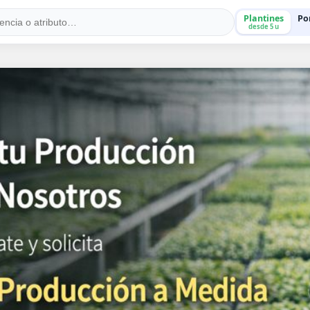
Plantines
Po
desde 5 u