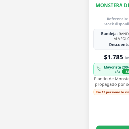
MONSTERA DE
Referencia:
Stock disponi
Bandeja:
BANDE
ALVEOL
Descuento
$1.785
im
Mayorista 200
🏷️
c/u
−3
Plantín de Monste
propagado por sem
para trasplantar 
👀 13 personas lo v
sus icónicas hoja
…