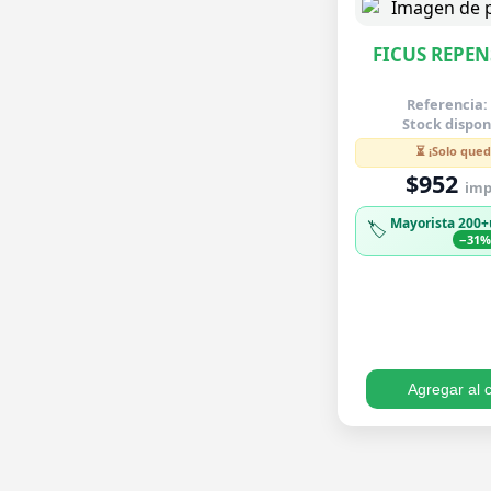
FICUS REPEN
Referencia:
Stock dispon
⏳ ¡Solo qued
$952
imp.
Mayorista 200+
🏷️
−31
Agregar al c