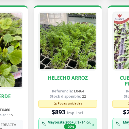
HELECHO ARROZ
CUE
P
B
Referencia:
E0464
R
ERDE
Stock disponible:
22
St
📉 Pocas unidades
E0460
$893
$
imp. incl.
ble:
115
Mayorista 200+u
: $714 c/u
May
🏷️
🏷️
›
ERBÁCEA
−20%