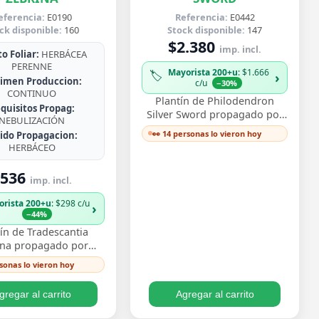
eferencia:
E0190
Referencia:
E0442
ck disponible:
160
Stock disponible:
147
$2.380
imp. incl.
o Foliar:
HERBÁCEA
PERENNE
Mayorista 200+u
: $1.666
🏷️
›
imen Produccion:
c/u
−30%
CONTINUO
Plantín de Philodendron
quisitos Propag:
Silver Sword propagado por
NEBULIZACIÓN
esqueje ya enraizado, con
👀 14 personas lo vieron hoy
jido Propagacion:
hojas lanceoladas de un
HERBÁCEO
plateado metálico …
536
imp. incl.
orista 200+u
: $298 c/u
›
−44%
ín de Tradescantia
ina propagado por
e enraizado, con ese
rsonas lo vieron hoy
vo follaje bicolor de
os morado y pl…
gregar al carrito
Agregar al carrito