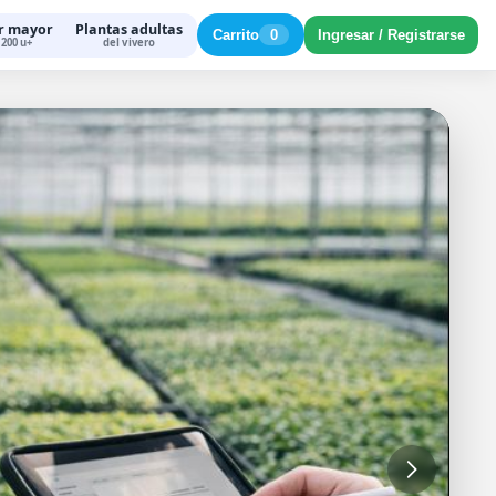
r mayor
Plantas adultas
Carrito
0
Ingresar / Registrarse
200 u+
del vivero