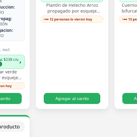
E
Plantín de Helecho Arroz
Cuerno 
uccion:
propagado por esqueje
bifurca
UO
enraizado, con delicadas
de fro
ropag:
👀 12 personas lo vieron hoy
👀 13 p
frondas finamente divididas
ast
CIÓN
que aportan textura…
de
gacion:
EO
 incl.
u
: $238 c/u
›
%
ar verde
 esqueje
n hojas
ron hoy
 un verde
iento trepa…
arrito
Agregar al carrito
A