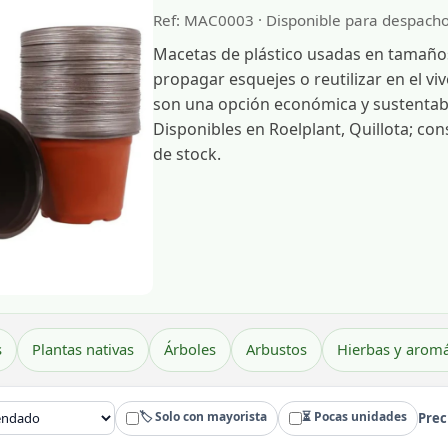
Ref: MAC0003 · Disponible para despacho
Macetas de plástico usadas en tamaños 
propagar esquejes o reutilizar en el vi
son una opción económica y sustentabl
Disponibles en Roelplant, Quillota; co
de stock.
s
Plantas nativas
Árboles
Arbustos
Hierbas y aromá
🏷️ Solo con mayorista
⏳ Pocas unidades
Prec