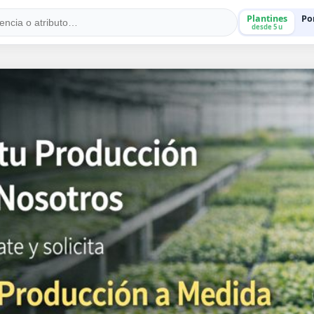
Plantines
Po
desde 5 u