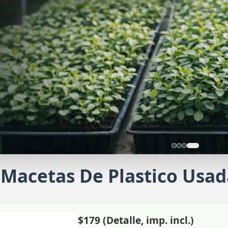
Macetas De Plastico Usa
ducción con nosotros
icita una producción a medida
$179 (Detalle, imp. incl.)