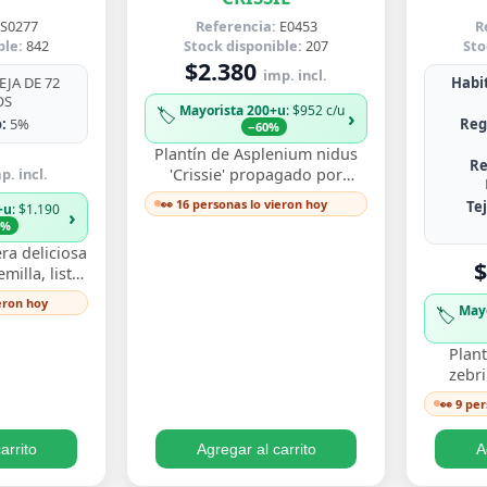
S0277
Referencia:
E0453
R
ble:
842
Stock disponible:
207
Sto
$2.380
imp. incl.
JA DE 72
Habit
OS
Mayorista 200+u
: $952 c/u
🏷️
›
:
5%
Reg
−60%
Plantín de Asplenium nidus
Re
p. incl.
'Crissie' propagado por
esqueje enraizado, con
👀 16 personas lo vieron hoy
Te
+u
: $1.190
›
frondas de bordes ondulados
3%
y festoneados que…
ra deliciosa
$
illa, listo
y ver crecer
ieron hoy
May
🏷️
s perforadas
Plant
zebr
esquej
👀 9 pe
llamati
ton
arrito
Agregar al carrito
A