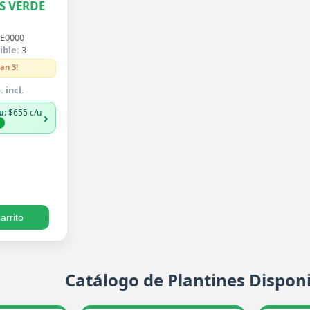
S VERDE
E0000
ible:
3
an 3!
 incl.
u
: $655 c/u
›
%
arrito
Catálogo de Plantines Disponi