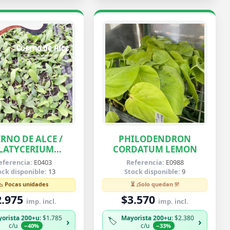
RNO DE ALCE /
PHILODENDRON
LATYCERIUM
CORDATUM LEMON
IFURCATUM
eferencia:
E0403
Referencia:
E0988
ock disponible:
13
Stock disponible:
9
📉 Pocas unidades
⏳ ¡Solo quedan 9!
2.975
$3.570
imp. incl.
imp. incl.
orista 200+u
: $1.785
Mayorista 200+u
: $2.380
🏷️
›
›
c/u
c/u
−40%
−33%