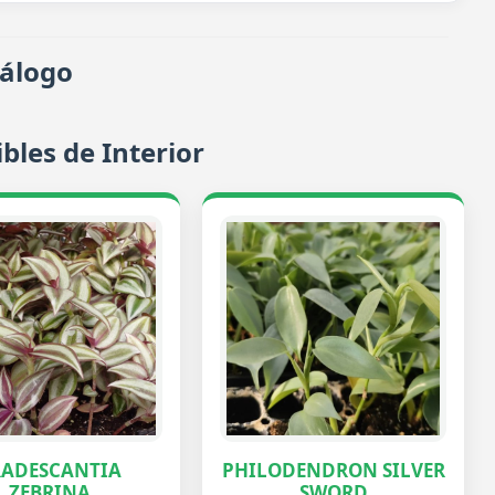
tálogo
bles de Interior
RADESCANTIA
PHILODENDRON SILVER
ZEBRINA
SWORD