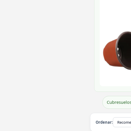
Cubresuelo
Ordenar: