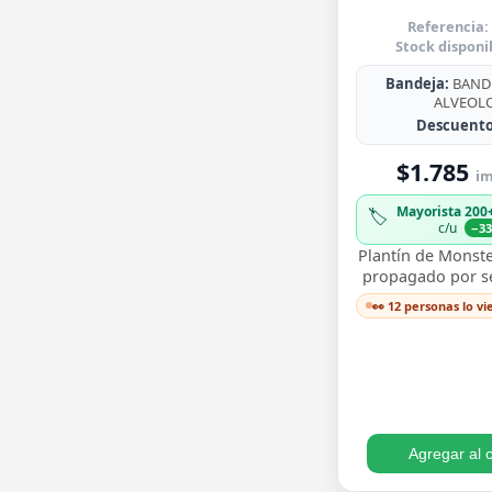
Referencia:
Stock disponi
Bandeja:
BANDE
ALVEOL
Descuento
$1.785
im
Mayorista 200
🏷️
c/u
−3
Plantín de Monste
propagado por sem
para trasplantar 
👀 12 personas lo v
sus icónicas hoja
…
Agregar al c