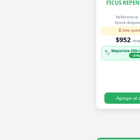
FICUS REPEN
Referencia:
Stock dispon
⏳ ¡Solo qued
$952
imp.
Mayorista 200+
🏷️
−31
Agregar al c