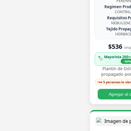
PERENN
Regimen Prod
CONTIN
Requisitos P
NEBULIZA
Tejido Propa
HERBÁC
$536
imp.
Mayorista 200+
🏷️
−56
Plantín de Dól
propagado por
enraizado, co
👀 5 personas lo vie
redondeadas de
brillante y crecim
Agregar al c