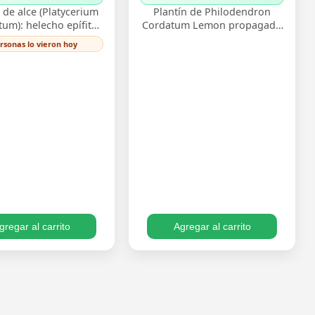
de alce (Platycerium
Plantín de Philodendron
tum): helecho epífito
Cordatum Lemon propagado
ndas que recuerdan
por esqueje enraizado,
ersonas lo vieron hoy
as de ciervo, muy
vigoroso y listo para
corativo monta…
trasplantar. Su follaje c…
gregar al carrito
Agregar al carrito