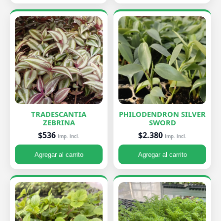
TRADESCANTIA
PHILODENDRON SILVER
ZEBRINA
SWORD
$536
$2.380
imp. incl.
imp. incl.
Agregar al carrito
Agregar al carrito