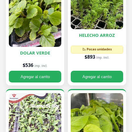
HELECHO ARROZ
📉 Pocas unidades
DOLAR VERDE
$893
imp. incl.
$536
imp. incl.
Agregar al carrito
Agregar al carrito