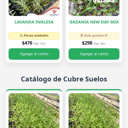
LAVANDA INGLESA
GAZANIA NEW DAY MIX
📉 Pocas unidades
⏳ ¡Solo quedan 8!
$476
$298
imp. incl.
imp. incl.
Agregar al carrito
Agregar al carrito
Catálogo de Cubre Suelos