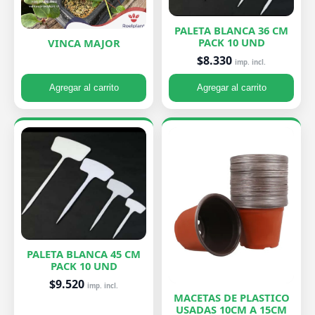
PALETA BLANCA 36 CM
PACK 10 UND
VINCA MAJOR
$8.330
imp. incl.
Agregar al carrito
Agregar al carrito
PALETA BLANCA 45 CM
PACK 10 UND
$9.520
imp. incl.
MACETAS DE PLASTICO
USADAS 10CM A 15CM