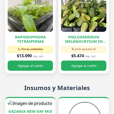
RAPHIDOPHORA
PHILODENDRON
TETRASPERMA
MELANOCRYSUM IN
VITRO
📉 Pocas unidades
⏳ ¡Solo quedan 8!
$13.090
$5.474
imp. incl.
imp. incl.
Agregar al carrito
Agregar al carrito
Insumos y Materiales
GAZANIA NEW DAY MIX