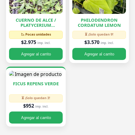
CUERNO DE ALCE /
PHILODENDRON
PLATYCERIUM
CORDATUM LEMON
BIFURCATUM
📉 Pocas unidades
⏳ ¡Solo quedan 9!
$2.975
$3.570
imp. incl.
imp. incl.
Agregar al carrito
Agregar al carrito
FICUS REPENS VERDE
⏳ ¡Solo quedan 3!
$952
imp. incl.
Agregar al carrito