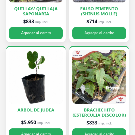
QUILLAY/ QUILLAJA
FALSO PIMIENTO
SAPONARIA
(SHINUS MOLLE)
$833
$714
imp. incl.
imp. incl.
Agregar al carrito
Agregar al carrito
ARBOL DE JUDEA
BRACHICHITO
(ESTERCULIA DISCOLOR)
$5.950
$833
imp. incl.
imp. incl.
Agregar al carrito
Agregar al carrito