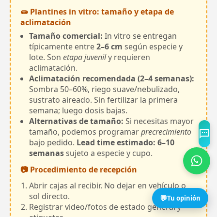
🧫 Plantines in vitro: tamaño y etapa de
aclimatación
Tamaño comercial:
In vitro se entregan
típicamente entre
2–6 cm
según especie y
lote. Son
etapa juvenil
y requieren
aclimatación.
Aclimatación recomendada (2–4 semanas):
Sombra 50–60%, riego suave/nebulizado,
sustrato aireado. Sin fertilizar la primera
semana; luego dosis bajas.
Alternativas de tamaño:
Si necesitas mayor
tamaño, podemos programar
precrecimiento
bajo pedido.
Lead time estimado: 6–10
semanas
sujeto a especie y cupo.
📷 Procedimiento de recepción
Abrir cajas al recibir. No dejar en vehículo o
sol directo.
💬
Tu opinión
Registrar video/fotos de estado general y