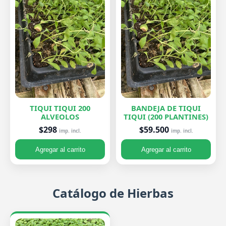
TIQUI TIQUI 200
BANDEJA DE TIQUI
ALVEOLOS
TIQUI (200 PLANTINES)
$298
$59.500
imp. incl.
imp. incl.
Agregar al carrito
Agregar al carrito
Catálogo de Hierbas