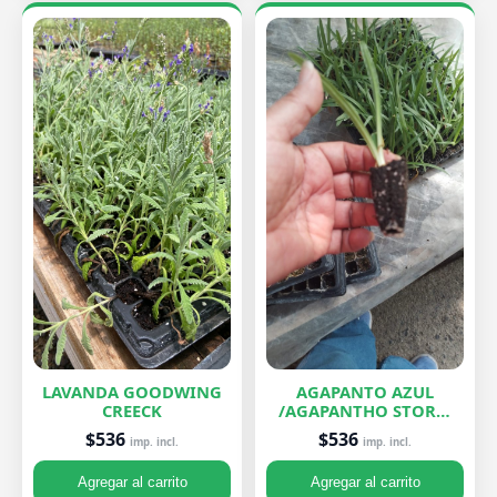
LAVANDA GOODWING
AGAPANTO AZUL
CREECK
/AGAPANTHO STORM
CLOUD
$536
$536
imp. incl.
imp. incl.
Agregar al carrito
Agregar al carrito