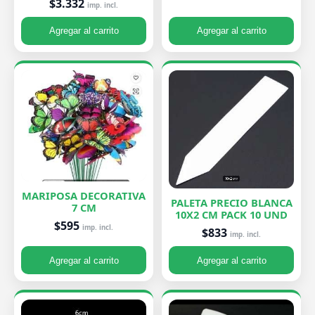
$3.332
imp. incl.
Agregar al carrito
Agregar al carrito
MARIPOSA DECORATIVA
PALETA PRECIO BLANCA
7 CM
10X2 CM PACK 10 UND
$595
imp. incl.
$833
imp. incl.
Agregar al carrito
Agregar al carrito