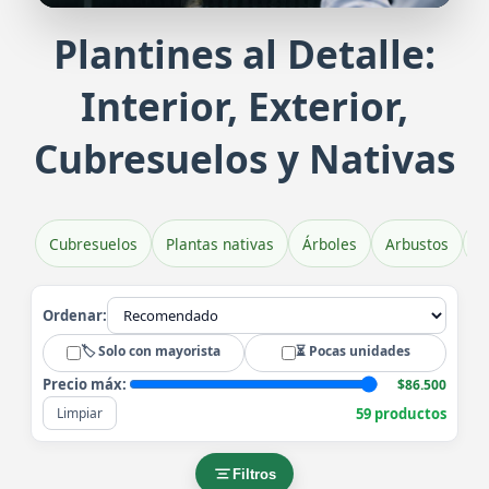
Plantines al Detalle:
Plantines de Veronica Brillantísim
Pl
Interior, Exterior,
Belleza y color en tu jardín
Exub
Cubresuelos y Nativas
Cubresuelos
Plantas nativas
Árboles
Arbustos
H
Ordenar:
🏷️ Solo con mayorista
⏳ Pocas unidades
Precio máx:
$86.500
59 productos
Limpiar
Filtros