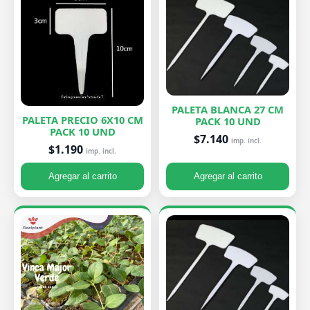
PALETA BLANCA 27 CM
PALETA PRECIO 6X10 CM
PACK 10 UND
PACK 10 UND
$7.140
imp. incl.
$1.190
imp. incl.
Agregar al carrito
Agregar al carrito